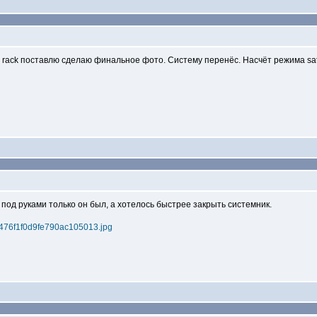
e rack поставлю сделаю финальное фото. Систему перенёс. Насчёт режима sat
под руками только он был, а хотелось быстрее закрыть системник.
3b5476f1f0d9fe790ac105013.jpg