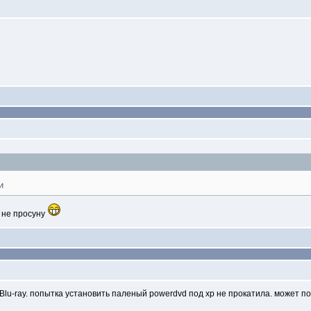
и
 не просуну
Blu-ray. попытка установить паленый powerdvd под xp не прокатила. может под