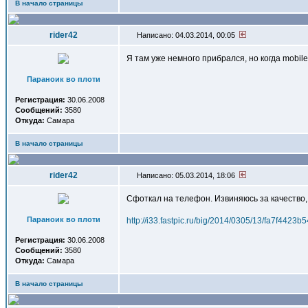
В начало страницы
rider42
Написано: 04.03.2014, 00:05
Я там уже немного прибрался, но когда mobil
Параноик во плоти
Регистрация:
30.06.2008
Сообщений:
3580
Откуда:
Самара
В начало страницы
rider42
Написано: 05.03.2014, 18:06
Сфоткал на телефон. Извиняюсь за качество, 
Параноик во плоти
http://i33.fastpic.ru/big/2014/0305/13/fa7f442
Регистрация:
30.06.2008
Сообщений:
3580
Откуда:
Самара
В начало страницы