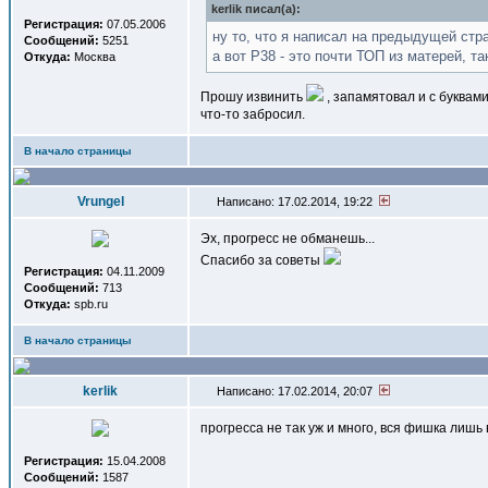
kerlik писал(a):
Регистрация:
07.05.2006
ну то, что я написал на предыдущей ст
Сообщений:
5251
а вот Р38 - это почти ТОП из матерей, т
Откуда:
Москва
Прошу извинить
, запамятовал и с буквам
что-то забросил.
В начало страницы
Vrungel
Написано: 17.02.2014, 19:22
Эх, прогресс не обманешь...
Спасибо за советы
Регистрация:
04.11.2009
Сообщений:
713
Откуда:
spb.ru
В начало страницы
kerlik
Написано: 17.02.2014, 20:07
прогресса не так уж и много, вся фишка лишь
Регистрация:
15.04.2008
Сообщений:
1587