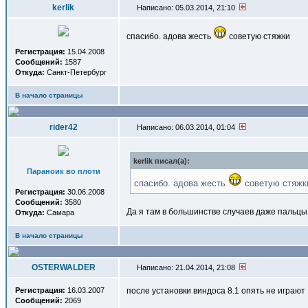
kerlik
Написано: 05.03.2014, 21:10
спасибо. адова жесть
советую стяжки
Регистрация:
15.04.2008
Сообщений:
1587
Откуда:
Санкт-Петербург
В начало страницы
rider42
Написано: 06.03.2014, 01:04
kerlik писал(a):
Параноик во плоти
спасибо. адова жесть
советую стяжк
Регистрация:
30.06.2008
Сообщений:
3580
Да я там в большинстве случаев даже пальцы
Откуда:
Самара
В начало страницы
OSTERWALDER
Написано: 21.04.2014, 21:08
Регистрация:
16.03.2007
после установки виндоса 8.1 опять не играют 
Сообщений:
2069