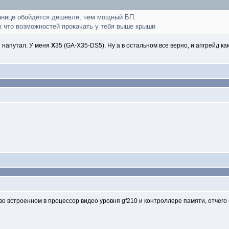
ранице обойдётся дешевле, чем мощный БП.
ак что возможностей прокачать у тебя выше крыши
и напутал. У меня
Х
35 (GA-X35-DS5). Ну а в остальном все верно, и апгрейд ка
 во встроенном в процессор видео уровня gf210 и контроллере памяти, отчег