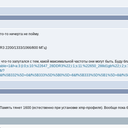
то-то ничерта не пойму.
DR3 2200/1333/1066/800 МГц)
но что-то запутался с тем, какой максимальной частоты они могут быть. Буду 
?available=1&f=a:3:{i:0;s:10:%22647_28DDR3%22;i:1;s:11:%22650_288d1gb%22;i:2
i/?
=on&f%5B332%5D=0&f%5B333%5D%5B0%5D=8&f%5B333%5D%5B1%5D=8&f
. Память тянет 1600 (естественно при установке xmp-профиля). Вообще пока