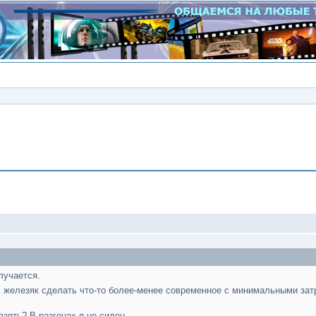
Сообщение
олучается.
х железяк сделать что-то более-менее современное с минимальными зат
зять? В разгонах я не силен...