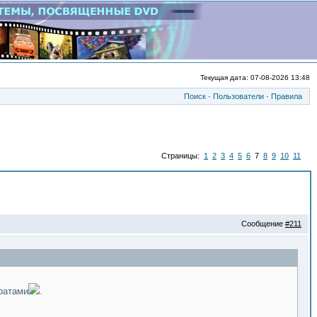
Текущая дата: 07-08-2026 13:48
Поиск
·
Пользователи
·
Правила
Страницы:
1
2
3
4
5
6
7
8
9
10
11
Сообщение
#211
ратами
.