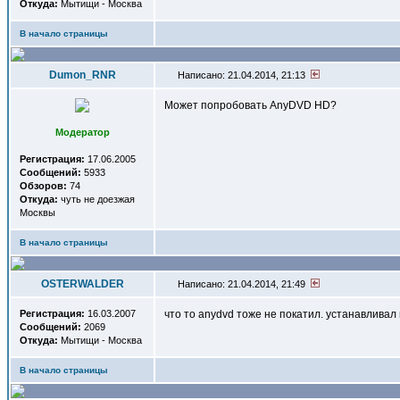
Откуда:
Мытищи - Москва
В начало страницы
Dumon_RNR
Написано: 21.04.2014, 21:13
Может попробовать AnyDVD HD?
Модератор
Регистрация:
17.06.2005
Сообщений:
5933
Обзоров:
74
Откуда:
чуть не доезжая
Москвы
В начало страницы
OSTERWALDER
Написано: 21.04.2014, 21:49
Регистрация:
16.03.2007
что то anydvd тоже не покатил. устанавливал 
Сообщений:
2069
Откуда:
Мытищи - Москва
В начало страницы