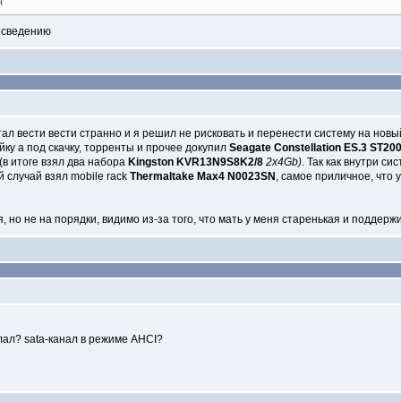
я
к сведению
ал вести вести странно и я решил не рисковать и перенести систему на новы
йку а под скачку, торренты и прочее докупил
Seagate Constellation ES.3 ST2
 (в итоге взял два набора
Kingston KVR13N9S8K2/8
2x4Gb)
. Так как внутри с
й случай взял mobile rack
Thermaltake Max4 N0023SN
, самое приличное, что 
, но не на порядки, видимо из-за того, что мать у меня старенькая и поддерж
лал? sata-канал в режиме AHCI?