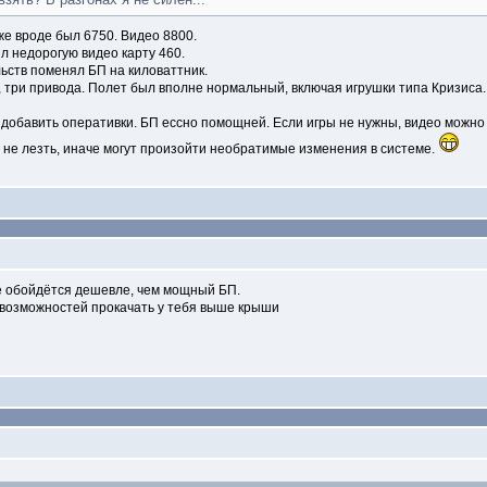
 же вроде был 6750. Видео 8800.
л недорогую видео карту 460.
льств поменял БП на киловаттник.
, три привода. Полет был вполне нормальный, включая игрушки типа Кризиса.
ь, добавить оперативки. БП ессно помощней. Если игры не нужны, видео можно 
е не лезть, иначе могут произойти необратимые изменения в системе.
це обойдётся дешевле, чем мощный БП.
то возможностей прокачать у тебя выше крыши