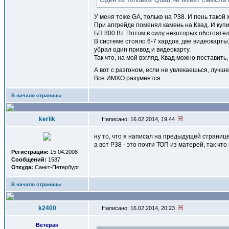
У меня тоже GA, только на P38. И пень такой
При апгрейде поменял камень на Квад. И купи
БП 800 Вт. Потом в силу некоторых обстояте
В системе стояло 6-7 хардов, две видеокарты
убрал один привод и видеокарту.
Так что, на мой взгляд, Квад можно поставит
А вот с разгоном, если не увлекаешься, лучш
Все ИМХО разумеется.
В начало страницы
kerlik
Написано: 16.02.2014, 19:44
ну то, что я написал на предыдущей страни
а вот Р38 - это почти ТОП из матерей, так ч
Регистрация:
15.04.2008
Сообщений:
1587
Откуда:
Санкт-Петербург
В начало страницы
k2400
Написано: 16.02.2014, 20:23
Ветеран