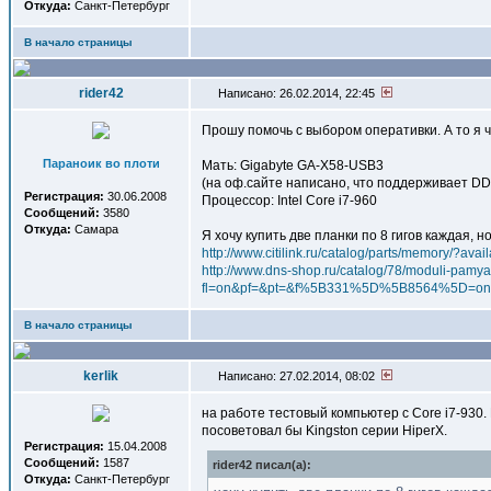
Откуда:
Санкт-Петербург
В начало страницы
rider42
Написано: 26.02.2014, 22:45
Прошу помочь с выбором оперативки. А то я ч
Параноик во плоти
Мать: Gigabyte GA-X58-USB3
(на оф.сайте написано, что поддерживает D
Регистрация:
30.06.2008
Процессор: Intel Core i7-960
Сообщений:
3580
Откуда:
Самара
Я хочу купить две планки по 8 гигов каждая, 
http://www.citilink.ru/catalog/parts/memory/
http://www.dns-shop.ru/catalog/78/moduli-pamyat
fl=on&pf=&pt=&f%5B331%5D%5B8564%5D
В начало страницы
kerlik
Написано: 27.02.2014, 08:02
на работе тестовый компьютер с Core i7-930
посоветовал бы Kingston серии HiperX.
Регистрация:
15.04.2008
Сообщений:
1587
rider42 писал(a):
Откуда:
Санкт-Петербург