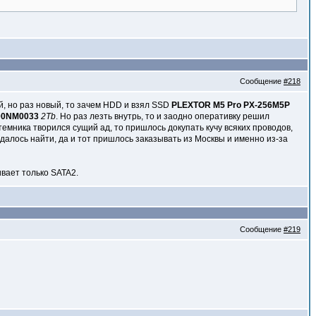
Сообщение
#218
й, но раз новый, то зачем HDD и взял SSD
PLEXTOR M5 Pro PX-256M5P
000NM0033
2Tb
. Но раз лезть внутрь, то и заодно оперативку решил
истемника творился сущий ад, то пришлось докупать кучу всяких проводов,
удалось найти, да и тот пришлось заказывать из Москвы и именно из-за
ивает только SATA2.
Сообщение
#219