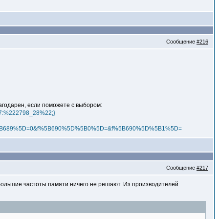
Сообщение
#216
благодарен, если поможете с выбором:
;s:7:%222798_28%22;}
%5B689%5D=0&f%5B690%5D%5B0%5D=&f%5B690%5D%5B1%5D=
Сообщение
#217
 большие частоты памяти ничего не решают. Из производителей