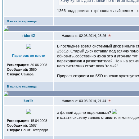
хочу купить две планки по 8 гигов кажда
1366 поддерживает трёхканальный режим... 
В начало страницы
rider42
Написано: 02.03.2014, 23:26
В последнее время системный диск в компе ст
256Gb
. Старый диск оставил под всякую помо
Параноик во плоти
обновить, собственно из-за это и уточнял тут
переходников и разветвителей. Но и на всяки
Регистрация:
30.06.2008
него системник стоит пока "голый".
Сообщений:
3580
Откуда:
Самара
Прирост скорости на SSD конечно чувствуется
В начало страницы
kerlik
Написано: 03.03.2014, 21:44
а фоткой ада не поделишься?
и кстати систему заново ставил или копию де
Регистрация:
15.04.2008
Сообщений:
1587
Откуда:
Санкт-Петербург