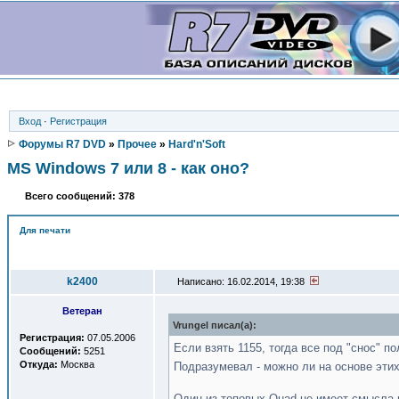
Вход
·
Регистрация
Форумы R7 DVD
»
Прочее
»
Hard'n'Soft
MS Windows 7 или 8 - как оно?
Всего сообщений: 378
Для печати
Автор
k2400
Написано: 16.02.2014, 19:38
Ветеран
Vrungel писал(a):
Регистрация:
07.05.2006
Если взять 1155, тогда все под "снос" п
Сообщений:
5251
Откуда:
Москва
Подразумевал - можно ли на основе эти
Один из топовых Quad не имеет смысла в