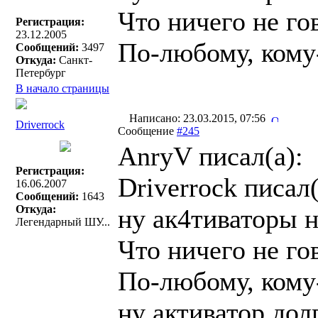
Что ничего не го
Регистрация:
23.12.2005
По-любому, кому
Сообщений:
3497
Откуда:
Санкт-
Петербург
В начало страницы
Написано: 23.03.2015, 07:56
Driverrock
Сообщение
#245
AnryV писал(a):
Регистрация:
Driverrock писал(
16.06.2007
Сообщений:
1643
Откуда:
ну ак4тиваторы н
Легендарный ШУ...
Что ничего не го
По-любому, кому
ну активатор дол