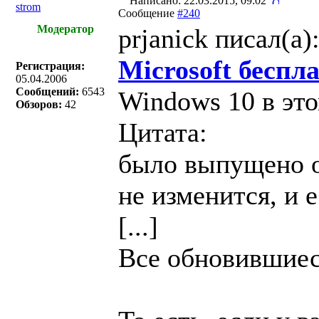
Написано: 22.03.2015, 09:02
strom
Сообщение
#240
Модератор
prjanick писал(a)
Microsoft беспл
Регистрация:
05.04.2006
Сообщений:
6543
Windows 10 в это
Обзоров:
42
Цитата:
было выпущено о
не изменится, и 
[...]
Все обновившиеся