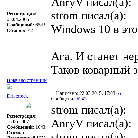
AnryV писал(a):
strom писал(a):
Регистрация:
05.04.2006
Сообщений:
6543
Windows 10 в это
Обзоров:
42
Ага. И станет не
Таков коварный
В начало страницы
Написано: 22.03.2015, 17:03
Driverrock
Сообщение
#243
strom писал(a):
Регистрация:
AnryV писал(a):
16.06.2007
Сообщений:
1643
Откуда:
strom писал(a):