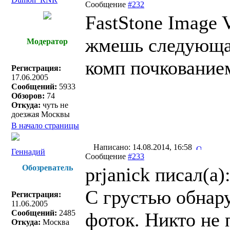
Сообщение
#232
FastStone Image 
жмешь следующая
Модератор
комп почкованием
Регистрация:
17.06.2005
Сообщений:
5933
Обзоров:
74
Откуда:
чуть не
доезжая Москвы
В начало страницы
Написано: 14.08.2014, 16:58
Геннадий
Сообщение
#233
Обозреватель
prjanick писал(a)
C грустью обнару
Регистрация:
11.06.2005
Сообщений:
2485
фоток. Никто не
Откуда:
Москва