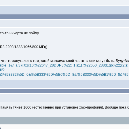
то-то ничерта не пойму.
DR3 2200/1333/1066/800 МГц)
но что-то запутался с тем, какой максимальной частоты они могут быть. Буду 
?available=1&f=a:3:{i:0;s:10:%22647_28DDR3%22;i:1;s:11:%22650_288d1gb%22;i:2
i/?
=on&f%5B332%5D=0&f%5B333%5D%5B0%5D=8&f%5B333%5D%5B1%5D=8&f
. Память тянет 1600 (естественно при установке xmp-профиля). Вообще пока
я