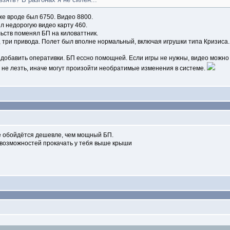
 же вроде был 6750. Видео 8800.
л недорогую видео карту 460.
льств поменял БП на киловаттник.
, три привода. Полет был вполне нормальный, включая игрушки типа Кризиса.
ь, добавить оперативки. БП ессно помощней. Если игры не нужны, видео можно 
е не лезть, иначе могут произойти необратимые изменения в системе.
це обойдётся дешевле, чем мощный БП.
то возможностей прокачать у тебя выше крыши