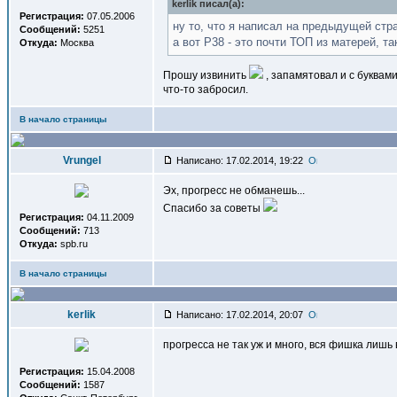
kerlik писал(a):
Регистрация:
07.05.2006
ну то, что я написал на предыдущей ст
Сообщений:
5251
а вот Р38 - это почти ТОП из матерей, т
Откуда:
Москва
Прошу извинить
, запамятовал и с буквам
что-то забросил.
В начало страницы
Vrungel
Написано: 17.02.2014, 19:22
Эх, прогресс не обманешь...
Спасибо за советы
Регистрация:
04.11.2009
Сообщений:
713
Откуда:
spb.ru
В начало страницы
kerlik
Написано: 17.02.2014, 20:07
прогресса не так уж и много, вся фишка лишь
Регистрация:
15.04.2008
Сообщений:
1587