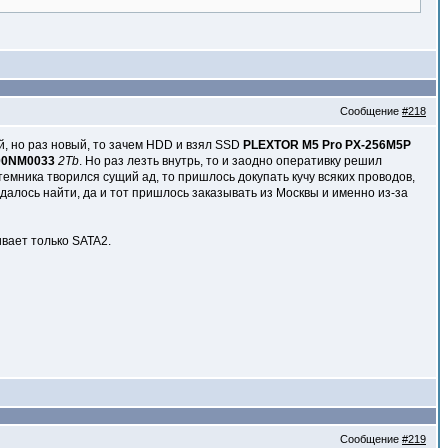
Сообщение
#218
й, но раз новый, то зачем HDD и взял SSD
PLEXTOR M5 Pro PX-256M5P
000NM0033
2Tb
. Но раз лезть внутрь, то и заодно оперативку решил
истемника творился сущий ад, то пришлось докупать кучу всяких проводов,
удалось найти, да и тот пришлось заказывать из Москвы и именно из-за
ивает только SATA2.
Сообщение
#219