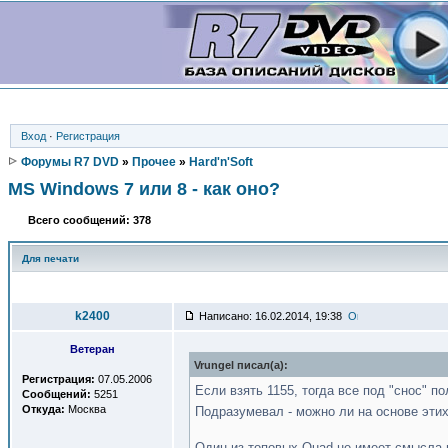
Вход
·
Регистрация
Форумы R7 DVD
»
Прочее
»
Hard'n'Soft
MS Windows 7 или 8 - как оно?
Всего сообщений: 378
Для печати
Автор
k2400
Написано: 16.02.2014, 19:38
Ветеран
Vrungel писал(a):
Регистрация:
07.05.2006
Если взять 1155, тогда все под "снос" п
Сообщений:
5251
Откуда:
Москва
Подразумевал - можно ли на основе эти
Один из топовых Quad не имеет смысла в