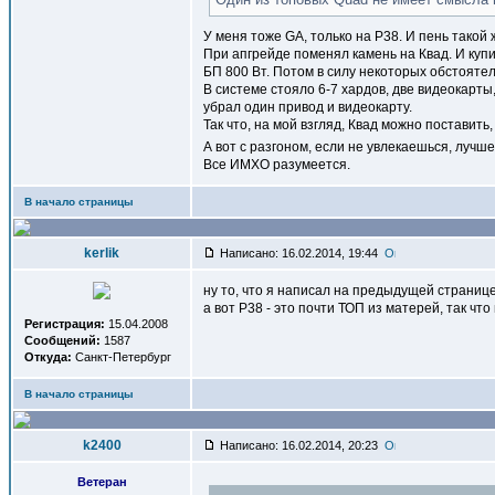
У меня тоже GA, только на P38. И пень такой
При апгрейде поменял камень на Квад. И купи
БП 800 Вт. Потом в силу некоторых обстояте
В системе стояло 6-7 хардов, две видеокарты
убрал один привод и видеокарту.
Так что, на мой взгляд, Квад можно поставит
А вот с разгоном, если не увлекаешься, лучш
Все ИМХО разумеется.
В начало страницы
kerlik
Написано: 16.02.2014, 19:44
ну то, что я написал на предыдущей страни
а вот Р38 - это почти ТОП из матерей, так ч
Регистрация:
15.04.2008
Сообщений:
1587
Откуда:
Санкт-Петербург
В начало страницы
k2400
Написано: 16.02.2014, 20:23
Ветеран