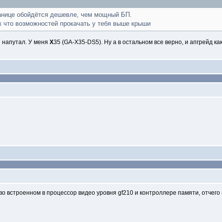
ранице обойдётся дешевле, чем мощный БП.
ак что возможностей прокачать у тебя выше крыши
и напутал. У меня
Х
35 (GA-X35-DS5). Ну а в остальном все верно, и апгрейд ка
 во встроенном в процессор видео уровня gf210 и контроллере памяти, отчег