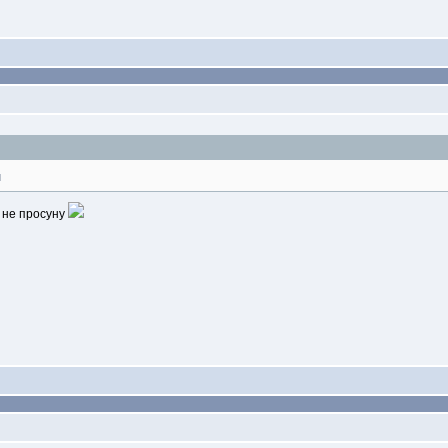
и
 не просуну