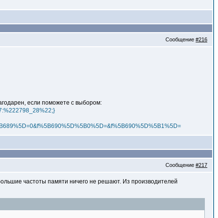
Сообщение
#216
благодарен, если поможете с выбором:
;s:7:%222798_28%22;}
%5B689%5D=0&f%5B690%5D%5B0%5D=&f%5B690%5D%5B1%5D=
Сообщение
#217
 большие частоты памяти ничего не решают. Из производителей