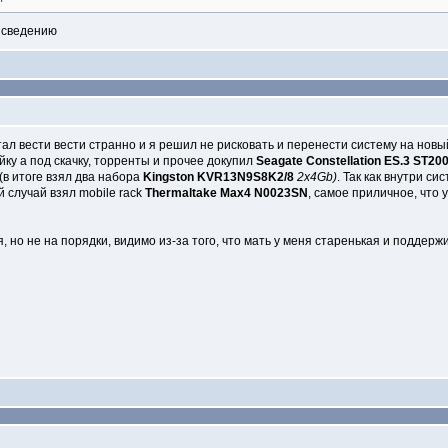
к сведению
ал вести вести странно и я решил не рисковать и перенести систему на новы
йку а под скачку, торренты и прочее докупил
Seagate Constellation ES.3 ST2
 (в итоге взял два набора
Kingston KVR13N9S8K2/8
2x4Gb)
. Так как внутри с
й случай взял mobile rack
Thermaltake Max4 N0023SN
, самое приличное, что 
, но не на порядки, видимо из-за того, что мать у меня старенькая и поддерж