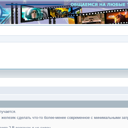
Сообщение
олучается.
х железяк сделать что-то более-менее современное с минимальными зат
зять? В разгонах я не силен...