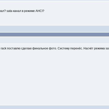
лал? sata-канал в режиме AHCI?
e rack поставлю сделаю финальное фото. Систему перенёс. Насчёт режима sat