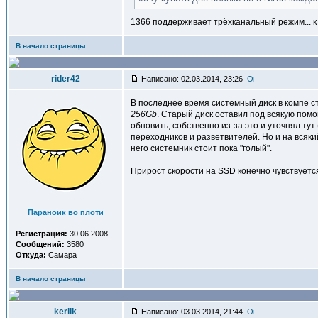
1366 поддерживает трёхканальный режим... 
В начало страницы
rider42
Написано: 02.03.2014, 23:26
В последнее время системный диск в компе ст
256Gb
. Старый диск оставил под всякую помо
обновить, собственно из-за это и уточнял тут
переходников и разветвителей. Но и на всяки
него системник стоит пока "голый".
Прирост скорости на SSD конечно чувствуется
Параноик во плоти
Регистрация:
30.06.2008
Сообщений:
3580
Откуда:
Самара
В начало страницы
kerlik
Написано: 03.03.2014, 21:44