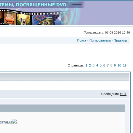
Текущая дата: 06-08-2026 16:40
Поиск
·
Пользователи
·
Правила
Страницы:
1
2
3
4
5
6
7
8
9
10
11
Сообщение
#211
ратами
.