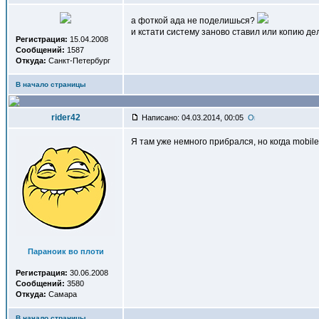
а фоткой ада не поделишься?
и кстати систему заново ставил или копию де
Регистрация:
15.04.2008
Сообщений:
1587
Откуда:
Санкт-Петербург
В начало страницы
rider42
Написано: 04.03.2014, 00:05
Я там уже немного прибрался, но когда mobil
Параноик во плоти
Регистрация:
30.06.2008
Сообщений:
3580
Откуда:
Самара
В начало страницы