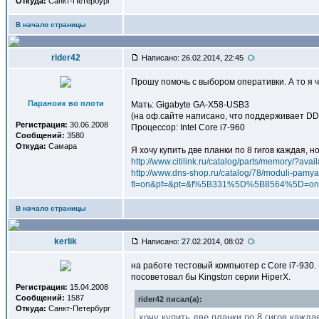
Откуда:
Санкт-Петербург
В начало страницы
rider42
Написано: 26.02.2014, 22:45
Прошу помочь с выбором оперативки. А то я ч
Параноик во плоти
Мать: Gigabyte GA-X58-USB3
(на оф.сайте написано, что поддерживает D
Регистрация:
30.06.2008
Процессор: Intel Core i7-960
Сообщений:
3580
Откуда:
Самара
Я хочу купить две планки по 8 гигов каждая, 
http://www.citilink.ru/catalog/parts/memory/
http://www.dns-shop.ru/catalog/78/moduli-pamyat
fl=on&pf=&pt=&f%5B331%5D%5B8564%5D
В начало страницы
kerlik
Написано: 27.02.2014, 08:02
на работе тестовый компьютер с Core i7-930
посоветовал бы Kingston серии HiperX.
Регистрация:
15.04.2008
Сообщений:
1587
rider42 писал(a):
Откуда:
Санкт-Петербург
хочу купить две планки по 8 гигов кажда