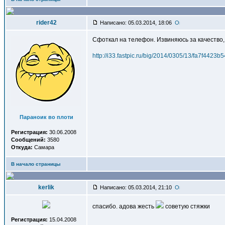
rider42
Написано: 05.03.2014, 18:06
Сфоткал на телефон. Извиняюсь за качество, 
http://i33.fastpic.ru/big/2014/0305/13/fa7f442
Параноик во плоти
Регистрация:
30.06.2008
Сообщений:
3580
Откуда:
Самара
В начало страницы
kerlik
Написано: 05.03.2014, 21:10
спасибо. адова жесть
советую стяжки
Регистрация:
15.04.2008