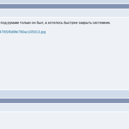
под руками только он был, а хотелось быстрее закрыть системник.
3b5476f1f0d9fe790ac105013.jpg