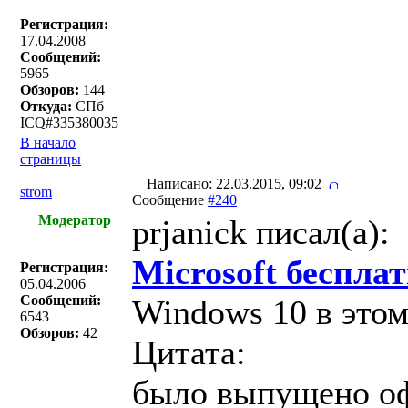
Регистрация:
17.04.2008
Сообщений:
5965
Обзоров:
144
Откуда:
СПб
ICQ#335380035
В начало
страницы
Написано: 22.03.2015, 09:02
strom
Сообщение
#240
Модератор
prjanick писал(a):
Microsoft беспла
Регистрация:
05.04.2006
Сообщений:
Windows 10 в этом
6543
Обзоров:
42
Цитата:
было выпущено офи