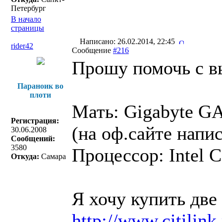
Петербург
В начало
страницы
Написано: 26.02.2014, 22:45
rider42
Сообщение
#216
Прошу помочь с вы
Параноик во
плоти
Мать: Gigabyte G
Регистрация:
(на оф.сайте напи
30.06.2008
Сообщений:
3580
Процессор: Intel C
Откуда:
Самара
Я хочу купить две
http://www.citili