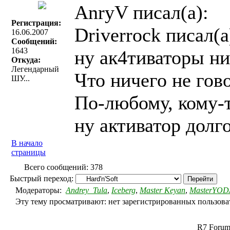
AnryV писал(a):
Регистрация:
Driverrock писал(a
16.06.2007
Сообщений:
1643
ну ак4тиваторы ни
Откуда:
Легендарный
Что ничего не гово
ШУ...
По-любому, кому-т
ну активатор долг
В начало
страницы
Всего сообщений: 378
Быстрый переход:
Модераторы:
Andrey_Tula
,
Iceberg
,
Master Keyan
,
MasterYOD
Эту тему просматривают: нет зарегистрированных пользоват
R7 Forum