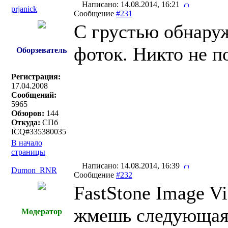
Написано: 14.08.2014, 16:21
prjanick
Сообщение
#231
C грустью обнаруж
фоток. Никто не п
Оборзеватель
Регистрация:
17.04.2008
Сообщений:
5965
Обзоров:
144
Откуда:
СПб
ICQ#335380035
В начало
страницы
Написано: 14.08.2014, 16:39
Dumon_RNR
Сообщение
#232
FastStone Image V
жмешь следующая 
Модератор