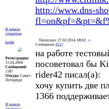
http://www.dns-sho
fl=on&pf=&pt=
В начало
страницы
Написано: 27.02.2014, 08:02
kerlik
Сообщение
#217
на работе тестовы
Регистрация:
посоветовал бы Ki
15.04.2008
Сообщений:
1587
rider42 писал(a):
Откуда:
Санкт-
Петербург
хочу купить две п
1366 поддерживает
В начало
страницы