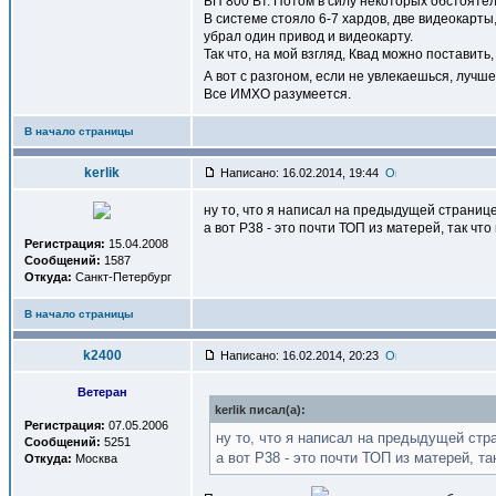
БП 800 Вт. Потом в силу некоторых обстояте
В системе стояло 6-7 хардов, две видеокарты
убрал один привод и видеокарту.
Так что, на мой взгляд, Квад можно поставит
А вот с разгоном, если не увлекаешься, лучш
Все ИМХО разумеется.
В начало страницы
kerlik
Написано: 16.02.2014, 19:44
ну то, что я написал на предыдущей страни
а вот Р38 - это почти ТОП из матерей, так ч
Регистрация:
15.04.2008
Сообщений:
1587
Откуда:
Санкт-Петербург
В начало страницы
k2400
Написано: 16.02.2014, 20:23
Ветеран
kerlik писал(a):
Регистрация:
07.05.2006
ну то, что я написал на предыдущей ст
Сообщений:
5251
а вот Р38 - это почти ТОП из матерей, т
Откуда:
Москва