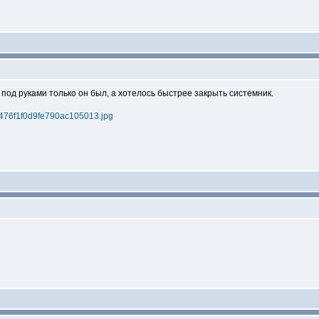
под руками только он был, а хотелось быстрее закрыть системник.
3b5476f1f0d9fe790ac105013.jpg