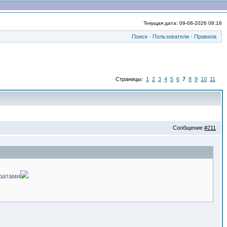
Текущая дата: 09-08-2026 08:16
Поиск
·
Пользователи
·
Правила
Страницы:
1
2
3
4
5
6
7
8
9
10
11
Сообщение
#211
ратами
.