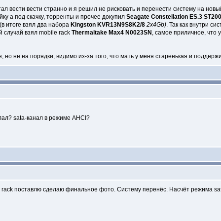
ал вести вести странно и я решил не рисковать и перенести систему на новы
йку а под скачку, торренты и прочее докупил
Seagate Constellation ES.3 ST2
 (в итоге взял два набора
Kingston KVR13N9S8K2/8
2x4Gb)
. Так как внутри с
й случай взял mobile rack
Thermaltake Max4 N0023SN
, самое приличное, что 
, но не на порядки, видимо из-за того, что мать у меня старенькая и поддерж
лал? sata-канал в режиме AHCI?
e rack поставлю сделаю финальное фото. Систему перенёс. Насчёт режима sat