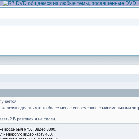
Сообщение
олучается.
х железяк сделать что-то более-менее современное с минимальными зат
зять? В разгонах я не силен...
 же вроде был 6750. Видео 8800.
л недорогую видео карту 460.