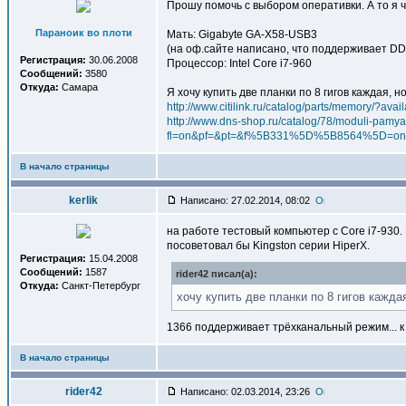
Прошу помочь с выбором оперативки. А то я ч
Параноик во плоти
Мать: Gigabyte GA-X58-USB3
(на оф.сайте написано, что поддерживает D
Регистрация:
30.06.2008
Процессор: Intel Core i7-960
Сообщений:
3580
Откуда:
Самара
Я хочу купить две планки по 8 гигов каждая, 
http://www.citilink.ru/catalog/parts/memory/
http://www.dns-shop.ru/catalog/78/moduli-pamyat
fl=on&pf=&pt=&f%5B331%5D%5B8564%5D
В начало страницы
kerlik
Написано: 27.02.2014, 08:02
на работе тестовый компьютер с Core i7-930
посоветовал бы Kingston серии HiperX.
Регистрация:
15.04.2008
Сообщений:
1587
rider42 писал(a):
Откуда:
Санкт-Петербург
хочу купить две планки по 8 гигов кажда
1366 поддерживает трёхканальный режим... 
В начало страницы
rider42
Написано: 02.03.2014, 23:26