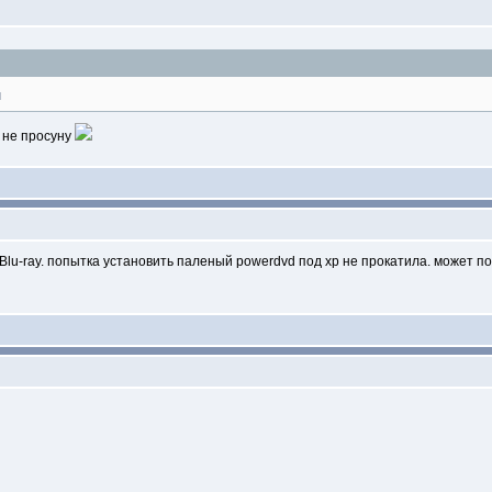
и
 не просуну
Blu-ray. попытка установить паленый powerdvd под xp не прокатила. может под