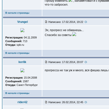
Прошу извинить
, запамятовал и с буквам
что-то забросил.
В начало страницы
Vrungel
Написано: 17.02.2014, 19:22
Эх, прогресс не обманешь...
Спасибо за советы
Регистрация:
04.11.2009
Сообщений:
713
Откуда:
spb.ru
В начало страницы
kerlik
Написано: 17.02.2014, 20:07
прогресса не так уж и много, вся фишка лишь
Регистрация:
15.04.2008
Сообщений:
1587
Откуда:
Санкт-Петербург
В начало страницы
rider42
Написано: 26.02.2014, 22:45