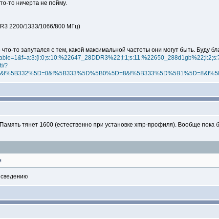
то-то ничерта не пойму.
DR3 2200/1333/1066/800 МГц)
но что-то запутался с тем, какой максимальной частоты они могут быть. Буду 
?available=1&f=a:3:{i:0;s:10:%22647_28DDR3%22;i:1;s:11:%22650_288d1gb%22;i:2
i/?
=on&f%5B332%5D=0&f%5B333%5D%5B0%5D=8&f%5B333%5D%5B1%5D=8&f
. Память тянет 1600 (естественно при установке xmp-профиля). Вообще пока
я
к сведению