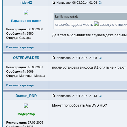
rider42
Написано: 06.03.2014, 01:04
kerlik писал(a):
Параноик во плоти
спасибо. адова жесть
советую стяжк
Регистрация:
30.06.2008
Сообщений:
3580
Да я там в большинстве случаев даже пальцы
Откуда:
Самара
В начало страницы
OSTERWALDER
Написано: 21.04.2014, 21:08
Регистрация:
16.03.2007
после установки виндоса 8.1 опять не играют 
Сообщений:
2069
Откуда:
Мытищи - Москва
В начало страницы
Dumon_RNR
Написано: 21.04.2014, 21:13
Может попробовать AnyDVD HD?
Модератор
Регистрация:
17.06.2005
Сообщений:
5933