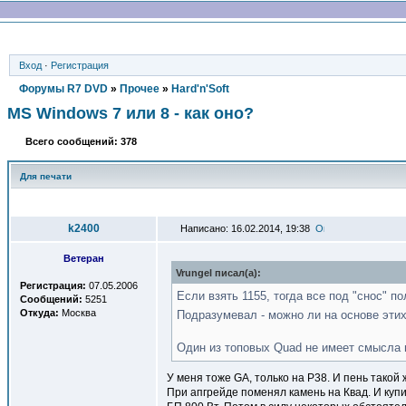
Вход
·
Регистрация
Форумы R7 DVD
»
Прочее
»
Hard'n'Soft
MS Windows 7 или 8 - как оно?
Всего сообщений: 378
Для печати
Автор
k2400
Написано: 16.02.2014, 19:38
Ветеран
Vrungel писал(a):
Регистрация:
07.05.2006
Если взять 1155, тогда все под "снос" п
Сообщений:
5251
Откуда:
Москва
Подразумевал - можно ли на основе эти
Один из топовых Quad не имеет смысла в
У меня тоже GA, только на P38. И пень такой
При апгрейде поменял камень на Квад. И купи