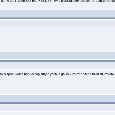
и напутал. У меня
Х
35 (GA-X35-DS5). Ну а в остальном все верно, и апгрейд ка
 во встроенном в процессор видео уровня gf210 и контроллере памяти, отчег