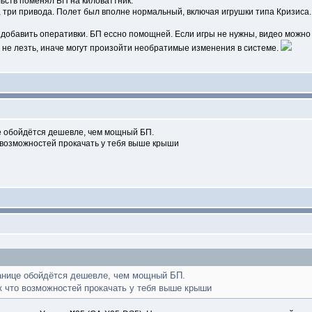
льств поменял БП на киловаттник.
, три привода. Полет был вполне нормальный, включая игрушки типа Кризиса.
ь, добавить оперативки. БП ессно помощней. Если игры не нужны, видео можно 
е не лезть, иначе могут произойти необратимые изменения в системе.
це обойдётся дешевле, чем мощный БП.
то возможностей прокачать у тебя выше крыши
ранице обойдётся дешевле, чем мощный БП.
ак что возможностей прокачать у тебя выше крыши