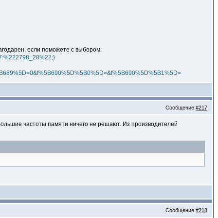
благодарен, если поможете с выбором:
;s:7:%222798_28%22;}
%5B689%5D=0&f%5B690%5D%5B0%5D=&f%5B690%5D%5B1%5D=
Сообщение
#217
 большие частоты памяти ничего не решают. Из производителей
Сообщение
#218