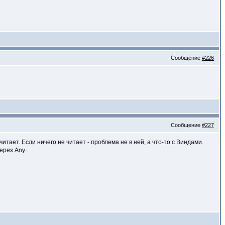
Сообщение
#226
Сообщение
#227
итает. Если ничего не читает - проблема не в ней, а что-то с Виндами.
ерез Any.