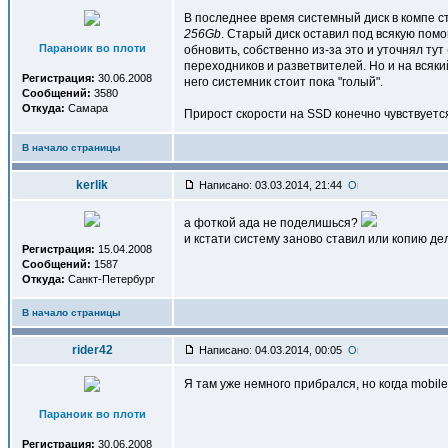
В последнее время системный диск в компе ст
256Gb
. Старый диск оставил под всякую помо
Параноик во плоти
обновить, собственно из-за это и уточнял тут
переходников и разветвителей. Но и на всяки
Регистрация:
30.06.2008
него системник стоит пока "голый".
Сообщений:
3580
Откуда:
Самара
Прирост скорости на SSD конечно чувствуется
В начало страницы
kerlik
Написано: 03.03.2014, 21:44
а фоткой ада не поделишься?
и кстати систему заново ставил или копию де
Регистрация:
15.04.2008
Сообщений:
1587
Откуда:
Санкт-Петербург
В начало страницы
rider42
Написано: 04.03.2014, 00:05
Я там уже немного прибрался, но когда mobil
Параноик во плоти
Регистрация:
30.06.2008