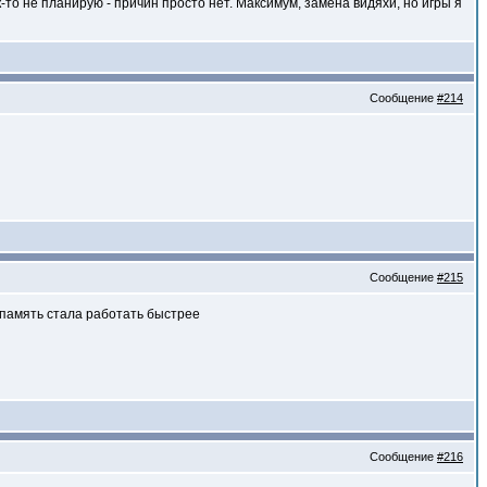
к-то не планирую - причин просто нет. Максимум, замена видяхи, но игры я
Сообщение
#214
Сообщение
#215
о память стала работать быстрее
Сообщение
#216