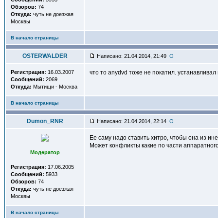
Обзоров:
74
Откуда:
чуть не доезжая
Москвы
В начало страницы
OSTERWALDER
Написано: 21.04.2014, 21:49
Регистрация:
16.03.2007
что то anydvd тоже не покатил. устанавливал 
Сообщений:
2069
Откуда:
Мытищи - Москва
В начало страницы
Dumon_RNR
Написано: 21.04.2014, 22:14
Ее саму надо ставить хитро, чтобы она из ине
Может конфликты какие по части аппаратного
Модератор
Регистрация:
17.06.2005
Сообщений:
5933
Обзоров:
74
Откуда:
чуть не доезжая
Москвы
В начало страницы