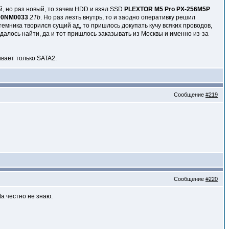
й, но раз новый, то зачем HDD и взял SSD
PLEXTOR M5 Pro PX-256M5P
000NM0033
2Tb
. Но раз лезть внутрь, то и заодно оперативку решил
истемника творился сущий ад, то пришлось докупать кучу всяких проводов,
удалось найти, да и тот пришлось заказывать из Москвы и именно из-за
ивает только SATA2.
Сообщение
#219
Сообщение
#220
a честно не знаю.