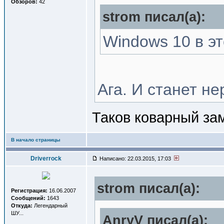
Обзоров:
42
strom писал(a):
Windows 10 в э
Ага. И станет не
Таков коварный з
В начало страницы
Driverrock
Написано: 22.03.2015, 17:03
strom писал(a):
Регистрация:
16.06.2007
Сообщений:
1643
Откуда:
Легендарный
ШУ...
AnryV писал(a):