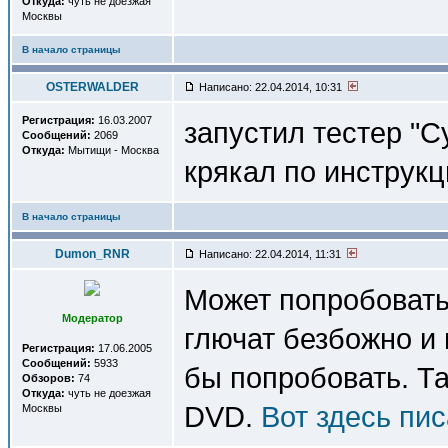
Откуда:
чуть не доезжая
Москвы
В начало страницы
OSTERWALDER
Написано: 22.04.2014, 10:31
Регистрация:
16.03.2007
запустил тестер "C
Сообщений:
2069
Откуда:
Мытищи - Москва
крякал по инструкц
В начало страницы
Dumon_RNR
Написано: 22.04.2014, 11:31
Может попробовать 
Модератор
глючат безбожно и
Регистрация:
17.06.2005
Сообщений:
5933
бы попробовать. Та
Обзоров:
74
Откуда:
чуть не доезжая
DVD.
Вот здесь пи
Москвы