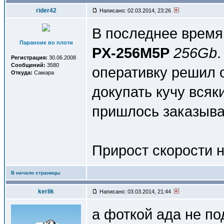
rider42
Написано: 02.03.2014, 23:26
В последнее время 
Параноик во плоти
PX-256M5P
256Gb
Регистрация:
30.06.2008
Сообщений:
3580
оперативку решил о
Откуда:
Самара
докупать кучу всяк
пришлось заказыват
Прирост скорости н
В начало страницы
kerlik
Написано: 03.03.2014, 21:44
а фоткой ада не п