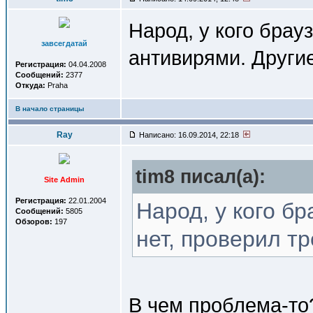
Народ, у кого брау
завсегдатай
антивирями. Други
Регистрация:
04.04.2008
Сообщений:
2377
Откуда:
Praha
В начало страницы
Ray
Написано: 16.09.2014, 22:18
tim8 писал(a):
Site Admin
Регистрация:
22.01.2004
Народ, у кого б
Сообщений:
5805
Обзоров:
197
нет, проверил т
В чем проблема-то