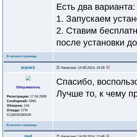
Есть два варианта:
1. Запускаем устан
2. Ставим бесплатн
после установки до
В начало страницы
prjanick
Написано: 14.08.2014, 19:28
Спасибо, воспольз
Оборзеватель
Лучше то, к чему п
Регистрация:
17.04.2008
Сообщений:
5965
Обзоров:
144
Откуда:
СПб
ICQ#335380035
В начало страницы
tim8
Написано: 14.09.2014, 12:48