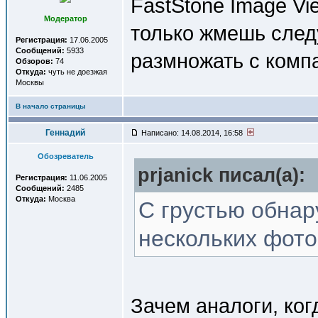
FastStone Image Vi
Модератор
только жмешь след
Регистрация:
17.06.2005
Сообщений:
5933
размножать с компа
Обзоров:
74
Откуда:
чуть не доезжая
Москвы
В начало страницы
Геннадий
Написано: 14.08.2014, 16:58
Обозреватель
prjanick писал(a):
Регистрация:
11.06.2005
Сообщений:
2485
Откуда:
Москва
C грустью обнар
нескольких фото
Зачем аналоги, ког