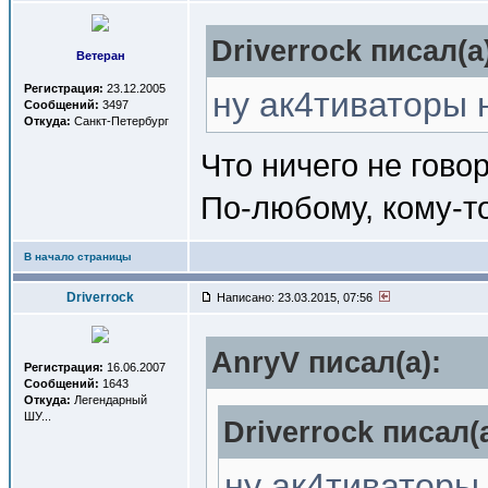
Driverrock писал(a
Ветеран
Регистрация:
23.12.2005
ну ак4тиваторы 
Сообщений:
3497
Откуда:
Санкт-Петербург
Что ничего не гово
По-любому, кому-то
В начало страницы
Driverrock
Написано: 23.03.2015, 07:56
AnryV писал(a):
Регистрация:
16.06.2007
Сообщений:
1643
Откуда:
Легендарный
ШУ...
Driverrock писал(a
ну ак4тиваторы 