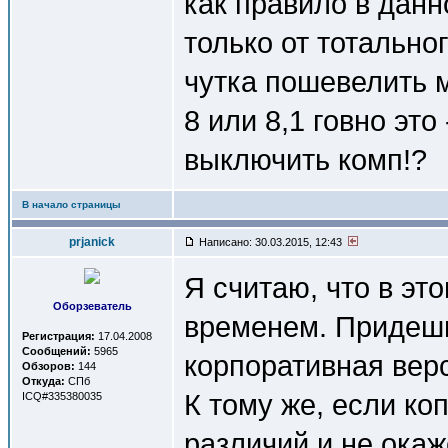
как правило в дан
только от тотальн
чутка пошевелить м
8 или 8,1 говно это 
выключить комп!?
В начало страницы
prjanick
Написано: 30.03.2015, 12:43
Я считаю, что в эт
Оборзеватель
временем. Придешь 
Регистрация:
17.04.2008
Сообщений:
5965
корпоративная верс
Обзоров:
144
Откуда:
СПб
К тому же, если ко
ICQ#335380035
различий и не окаж