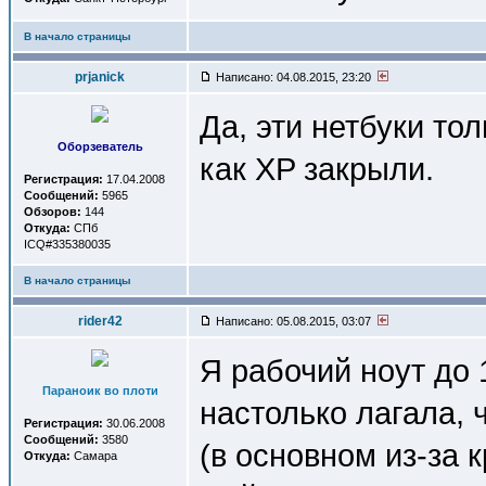
В начало страницы
prjanick
Написано: 04.08.2015, 23:20
Да, эти нетбуки тол
Оборзеватель
как XP закрыли.
Регистрация:
17.04.2008
Сообщений:
5965
Обзоров:
144
Откуда:
СПб
ICQ#335380035
В начало страницы
rider42
Написано: 05.08.2015, 03:07
Я рабочий ноут до 
Параноик во плоти
настолько лагала, 
Регистрация:
30.06.2008
Сообщений:
3580
(в основном из-за 
Откуда:
Самара