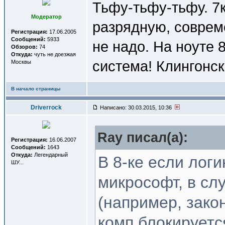
Тьфу-тьфу-тьфу. 7
Модератор
разрядную, соврем
Регистрация:
17.06.2005
Сообщений:
5933
не надо. На ноуте 8
Обзоров:
74
Откуда:
чуть не доезжая
система! Клингонск
Москвы
В начало страницы
Driverrock
Написано: 30.03.2015, 10:36
Ray писал(a):
Регистрация:
16.06.2007
Сообщений:
1643
Откуда:
Легендарный
В 8-ке если лог
ШУ...
микрософт, в сл
(например, зако
комп блокируетс