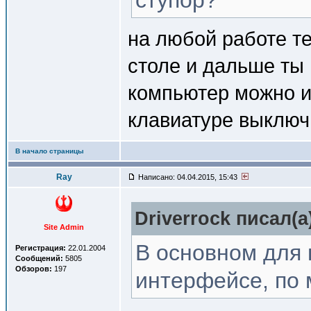
ступор?
на любой работе т
столе и дальше ты 
компьютер можно и
клавиатуре выключ
В начало страницы
Ray
Написано: 04.04.2015, 15:43
Driverrock писал(a
Site Admin
В основном для 
Регистрация:
22.01.2004
Сообщений:
5805
Обзоров:
197
интерфейсе, по 