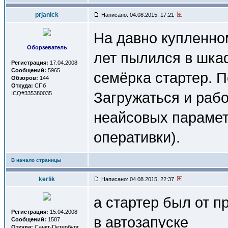
prjanick
Написано: 04.08.2015, 17:21
На давно купленно
Оборзеватель
лет пылился в шка
Регистрация:
17.04.2008
Сообщений:
5965
семёрка стартер. П
Обзоров:
144
Откуда:
СПб
Загружаться и рабо
ICQ#335380035
неайсовых параметр
оперативки).
В начало страницы
kerlik
Написано: 04.08.2015, 22:37
а стартер был от 
Регистрация:
15.04.2008
в автозапуске
Сообщений:
1587
Откуда:
Санкт-Петербург