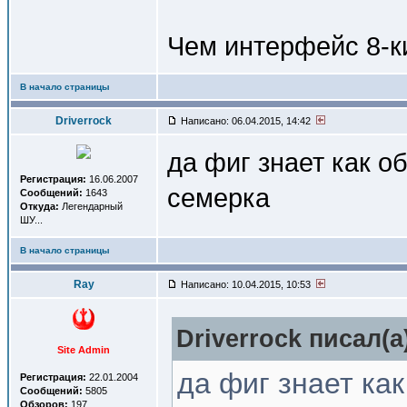
Чем интерфейс 8-к
В начало страницы
Driverrock
Написано: 06.04.2015, 14:42
да фиг знает как о
Регистрация:
16.06.2007
семерка
Сообщений:
1643
Откуда:
Легендарный
ШУ...
В начало страницы
Ray
Написано: 10.04.2015, 10:53
Driverrock писал(a
Site Admin
да фиг знает ка
Регистрация:
22.01.2004
Сообщений:
5805
Обзоров:
197