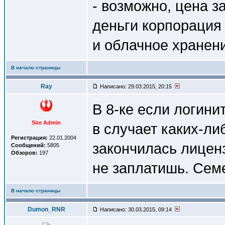
- возможно, цена з
деньги корпорация 
и облачное хранен
В начало страницы
Ray
Написано: 29.03.2015, 20:15
В 8-ке если логини
Site Admin
в случает каких-ли
Регистрация:
22.01.2004
закончилась лиценз
Сообщений:
5805
Обзоров:
197
не заплатишь. Сем
В начало страницы
Dumon_RNR
Написано: 30.03.2015, 09:14