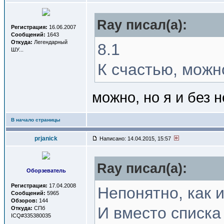
Ray писал(a):
Регистрация:
16.06.2007
Сообщений:
1643
Откуда:
Легендарный
8.1
ШУ...
К счастью, можно
можно, но я и без н
В начало страницы
prjanick
Написано: 14.04.2015, 15:57
Ray писал(a):
Оборзеватель
Регистрация:
17.04.2008
Непонятно, как 
Сообщений:
5965
Обзоров:
144
И вместо списка
Откуда:
СПб
ICQ#335380035