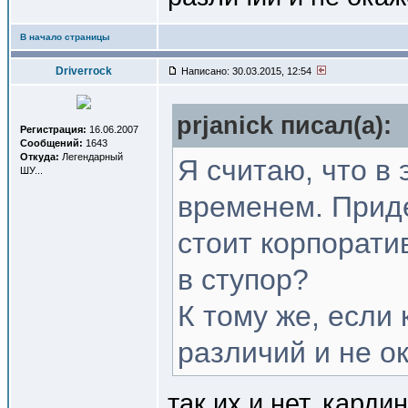
В начало страницы
Driverrock
Написано: 30.03.2015, 12:54
prjanick писал(a):
Регистрация:
16.06.2007
Сообщений:
1643
Откуда:
Легендарный
Я считаю, что в 
ШУ...
временем. Приде
стоит корпорати
в ступор?
К тому же, если
различий и не о
так их и нет, кард