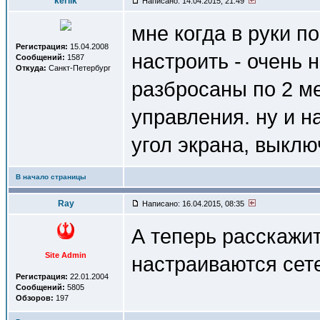
kerlik
Написано: 14.04.2015, 21:49
мне когда в руки по
Регистрация:
15.04.2008
настроить - очень н
Сообщений:
1587
Откуда:
Санкт-Петербург
разбросаны по 2 м
управления. ну и н
угол экрана, выклю
В начало страницы
Ray
Написано: 16.04.2015, 08:35
А теперь расскажит
Site Admin
настраиваются сет
Регистрация:
22.01.2004
Сообщений:
5805
Обзоров:
197