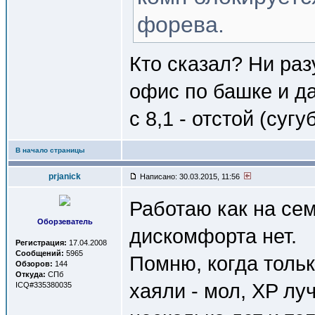
форева.
Кто сказал? Ни раз
офис по башке и д
с 8,1 - отстой (суг
В начало страницы
prjanick
Написано: 30.03.2015, 11:56
Работаю как на сем
Оборзеватель
дискомфорта нет.
Регистрация:
17.04.2008
Сообщений:
5965
Помню, когда тольк
Обзоров:
144
Откуда:
СПб
хаяли - мол, XP лу
ICQ#335380035