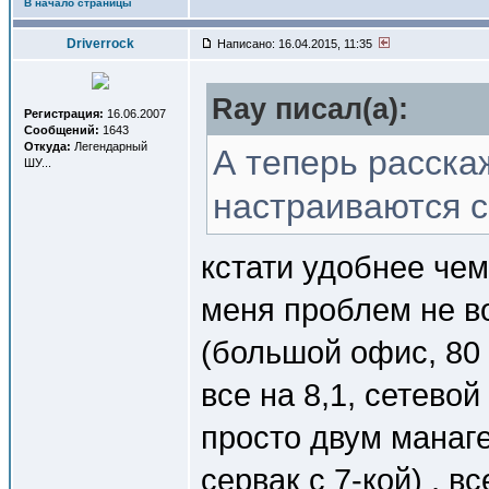
В начало страницы
Driverrock
Написано: 16.04.2015, 11:35
Ray писал(a):
Регистрация:
16.06.2007
Сообщений:
1643
Откуда:
Легендарный
А теперь расскаж
ШУ...
настраиваются 
кстати удобнее чем 
меня проблем не во
(большой офис, 80 
все на 8,1, сетевой
просто двум манаге
сервак с 7-кой) , в