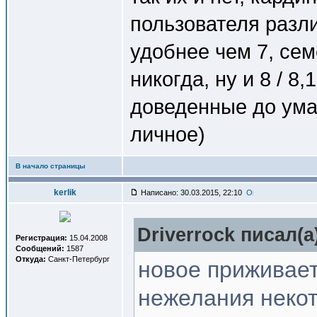
пользователя разли
удобнее чем 7, сем
никогда, ну и 8 / 8
доведенные до ума 
личное)
В начало страницы
kerlik
Написано: 30.03.2015, 22:10
Driverrock писал(a
Регистрация:
15.04.2008
Сообщений:
1587
Откуда:
Санкт-Петербург
новое приживает
нежелания неко