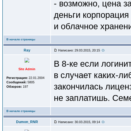
- возможно, цена з
деньги корпорация 
и облачное хранен
В начало страницы
Ray
Написано: 29.03.2015, 20:15
В 8-ке если логини
Site Admin
в случает каких-ли
Регистрация:
22.01.2004
Сообщений:
5805
закончилась лиценз
Обзоров:
197
не заплатишь. Сем
В начало страницы
Dumon_RNR
Написано: 30.03.2015, 09:14