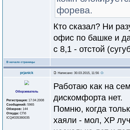
форева.
Кто сказал? Ни раз
офис по башке и д
с 8,1 - отстой (суг
В начало страницы
prjanick
Написано: 30.03.2015, 11:56
Работаю как на сем
Оборзеватель
дискомфорта нет.
Регистрация:
17.04.2008
Сообщений:
5965
Помню, когда тольк
Обзоров:
144
Откуда:
СПб
хаяли - мол, XP лу
ICQ#335380035