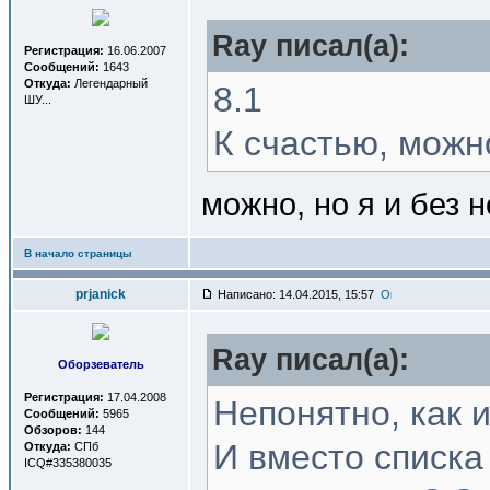
Ray писал(a):
Регистрация:
16.06.2007
Сообщений:
1643
Откуда:
Легендарный
8.1
ШУ...
К счастью, можно
можно, но я и без н
В начало страницы
prjanick
Написано: 14.04.2015, 15:57
Ray писал(a):
Оборзеватель
Регистрация:
17.04.2008
Непонятно, как 
Сообщений:
5965
Обзоров:
144
И вместо списка
Откуда:
СПб
ICQ#335380035