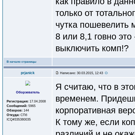
как правило в дан
только от тотальн
чутка пошевелить м
8 или 8,1 говно это 
выключить комп!?
В начало страницы
prjanick
Написано: 30.03.2015, 12:43
Я считаю, что в эт
Оборзеватель
временем. Придешь 
Регистрация:
17.04.2008
Сообщений:
5965
корпоративная верс
Обзоров:
144
Откуда:
СПб
К тому же, если ко
ICQ#335380035
различий и не окаж