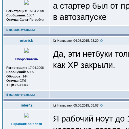
а стартер был от 
Регистрация:
15.04.2008
в автозапуске
Сообщений:
1587
Откуда:
Санкт-Петербург
В начало страницы
prjanick
Написано: 04.08.2015, 23:20
Да, эти нетбуки тол
Оборзеватель
как XP закрыли.
Регистрация:
17.04.2008
Сообщений:
5965
Обзоров:
144
Откуда:
СПб
ICQ#335380035
В начало страницы
rider42
Написано: 05.08.2015, 03:07
Я рабочий ноут до 
Параноик во плоти