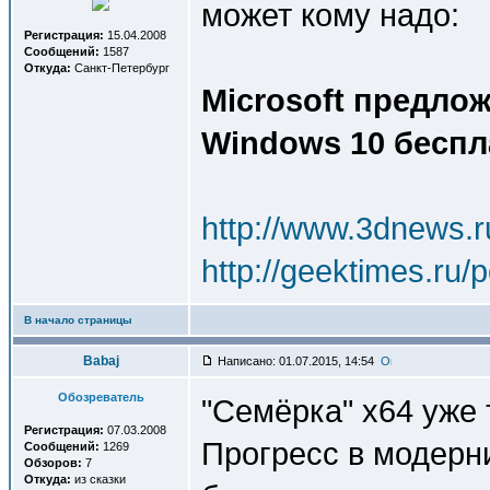
может кому надо:
Регистрация:
15.04.2008
Сообщений:
1587
Откуда:
Санкт-Петербург
Microsoft предло
Windows 10 беспл
http://www.3dnews.
http://geektimes.ru/
В начало страницы
Babaj
Написано: 01.07.2015, 14:54
Обозреватель
"Семёрка" x64 уже т
Регистрация:
07.03.2008
Прогресс в модерн
Сообщений:
1269
Обзоров:
7
Откуда:
из сказки