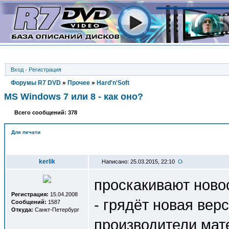
Вход
·
Регистрация
Форумы R7 DVD
»
Прочее
»
Hard'n'Soft
MS Windows 7 или 8 - как оно?
Всего сообщений: 378
Для печати
Автор
kerlik
Написано: 25.03.2015, 22:10
проскакивают новос
Регистрация:
15.04.2008
- грядёт новая вер
Сообщений:
1587
Откуда:
Санкт-Петербург
производители мат