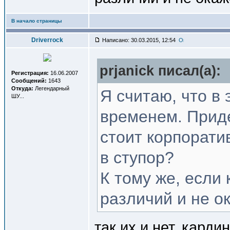
В начало страницы
Driverrock
Написано: 30.03.2015, 12:54
prjanick писал(a):
Регистрация:
16.06.2007
Сообщений:
1643
Откуда:
Легендарный
Я считаю, что в 
ШУ...
временем. Приде
стоит корпорати
в ступор?
К тому же, если
различий и не о
так их и нет, кард