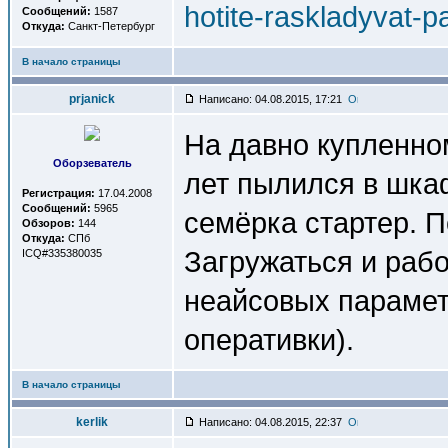
hotite-raskladyvat-p
Сообщений:
1587
Откуда:
Санкт-Петербург
В начало страницы
prjanick
Написано: 04.08.2015, 17:21
На давно купленно
Оборзеватель
лет пылился в шка
Регистрация:
17.04.2008
Сообщений:
5965
семёрка стартер. П
Обзоров:
144
Откуда:
СПб
Загружаться и рабо
ICQ#335380035
неайсовых параметр
оперативки).
В начало страницы
kerlik
Написано: 04.08.2015, 22:37