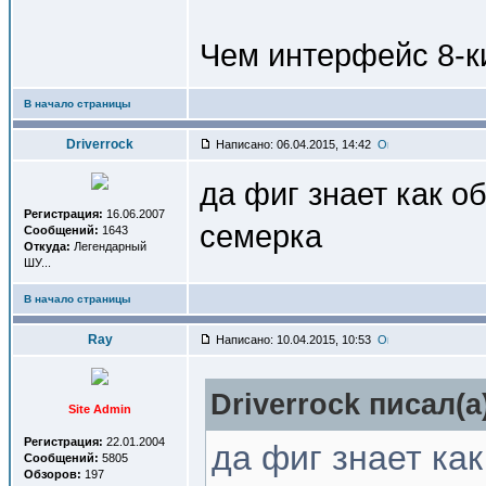
Чем интерфейс 8-к
В начало страницы
Driverrock
Написано: 06.04.2015, 14:42
да фиг знает как о
Регистрация:
16.06.2007
семерка
Сообщений:
1643
Откуда:
Легендарный
ШУ...
В начало страницы
Ray
Написано: 10.04.2015, 10:53
Driverrock писал(a
Site Admin
Регистрация:
22.01.2004
да фиг знает ка
Сообщений:
5805
Обзоров:
197