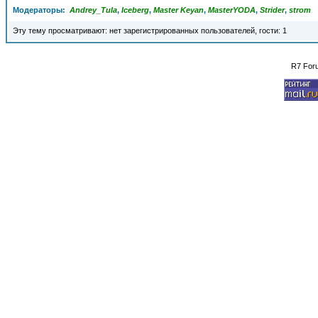
Модераторы:
Andrey_Tula
,
Iceberg
,
Master Keyan
,
MasterYODA
,
Strider
,
strom
Эту тему просматривают: нет зарегистрированных пользователей, гости: 1
R7 For