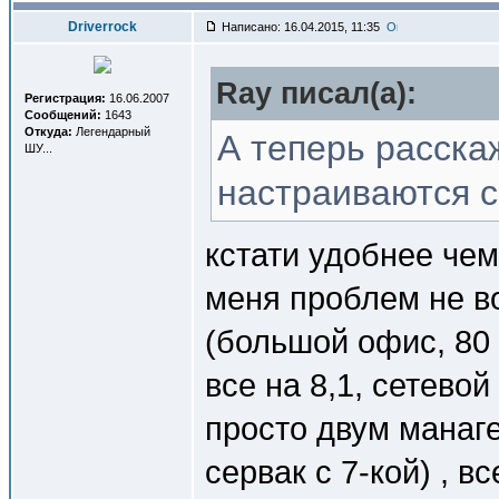
Driverrock
Написано: 16.04.2015, 11:35
Ray писал(a):
Регистрация:
16.06.2007
Сообщений:
1643
Откуда:
Легендарный
А теперь расскаж
ШУ...
настраиваются 
кстати удобнее чем 
меня проблем не во
(большой офис, 80 
все на 8,1, сетевой
просто двум манаге
сервак с 7-кой) , в