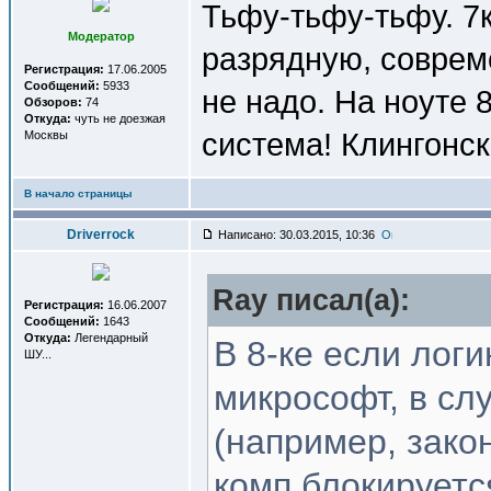
Тьфу-тьфу-тьфу. 7
Модератор
разрядную, соврем
Регистрация:
17.06.2005
Сообщений:
5933
не надо. На ноуте 8
Обзоров:
74
Откуда:
чуть не доезжая
система! Клингонск
Москвы
В начало страницы
Driverrock
Написано: 30.03.2015, 10:36
Ray писал(a):
Регистрация:
16.06.2007
Сообщений:
1643
Откуда:
Легендарный
В 8-ке если лог
ШУ...
микрософт, в сл
(например, зако
комп блокируетс