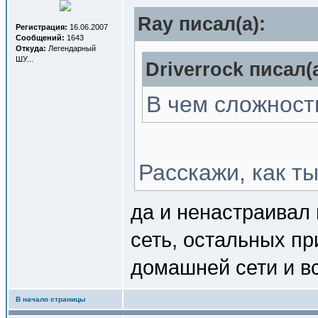
Ray писал(a):
Регистрация:
16.06.2007
Сообщений:
1643
Откуда:
Легендарный
ШУ...
Driverrock писал(a
В чем сложност
Расскажи, как т
да и ненастраивал
сеть, остальных пр
домашней сети и вс
В начало страницы