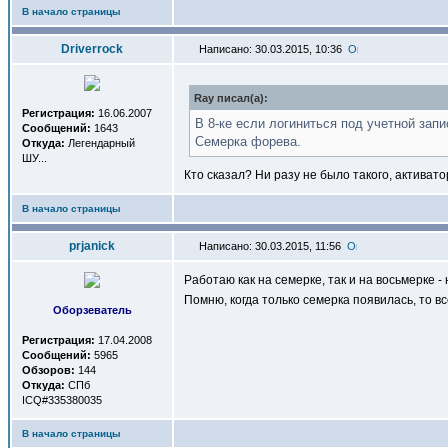
В начало страницы
Driverrock
Написано: 30.03.2015, 10:36
Ray писал(a):
Регистрация:
16.06.2007
В 8-ке если логиниться под учетной зап
Сообщений:
1643
Семерка форева.
Откуда:
Легендарный
ШУ...
Кто сказал? Ни разу не было такого, активат
В начало страницы
prjanick
Написано: 30.03.2015, 11:56
Работаю как на семерке, так и на восьмерке -
Помню, когда только семерка появилась, то в
Оборзеватель
Регистрация:
17.04.2008
Сообщений:
5965
Обзоров:
144
Откуда:
СПб
ICQ#335380035
В начало страницы