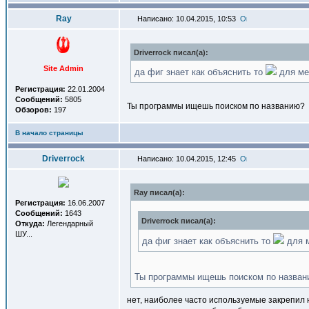
Ray
Написано: 10.04.2015, 10:53
Driverrock писал(a):
Site Admin
да фиг знает как объяснить то
для ме
Регистрация:
22.01.2004
Сообщений:
5805
Ты программы ищешь поиском по названию?
Обзоров:
197
В начало страницы
Driverrock
Написано: 10.04.2015, 12:45
Ray писал(a):
Регистрация:
16.06.2007
Сообщений:
1643
Driverrock писал(a):
Откуда:
Легендарный
ШУ...
да фиг знает как объяснить то
для м
Ты программы ищешь поиском по назван
нет, наиболее часто используемые закрепил н