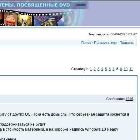
Текущая дата: 08-08-2026 02:47
Поиск
·
Пользователи
·
Правила
Страницы:
1
2
3
4
5
6
7
8
9
10
11
Сообщение
#246
иту от других ОС. Пока есть домыслы, что серьёзная защита коснётся в
 поддерживаться не будут
а в стоимость материнки, а на коробке надпись Windows 10 Ready
 хранение