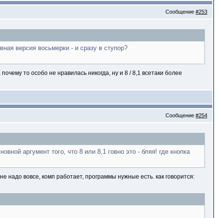
Сообщение
#253
вная версия восьмерки - и сразу в ступор?
почему то особо не нравилась никогда, ну и 8 / 8,1 всетаки более
Сообщение
#254
ной аргумент того, что 8 или 8,1 говно это - бляя! где кнопка
 не надо вовсе, комп работает, программы нужные есть. как говорится: