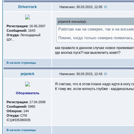
Driverrock
Написано: 30.03.2015, 12:05
prjanick писал(a):
Регистрация:
16.06.2007
Работаю как на семерке, так и на восьме
Сообщений:
1643
Откуда:
Легендарный
Помню, когда только семерка появилась,
ШУ...
как правило в данном случае новое приживает
где кнопка пуск?! как выключить комп!?
В начало страницы
prjanick
Написано: 30.03.2015, 12:43
Я считаю, что в этом плане надо идти в ногу 
К тому же, если копнуть глубже - кардинальны
Оборзеватель
Регистрация:
17.04.2008
Сообщений:
5965
Обзоров:
144
Откуда:
СПб
ICQ#335380035
В начало страницы