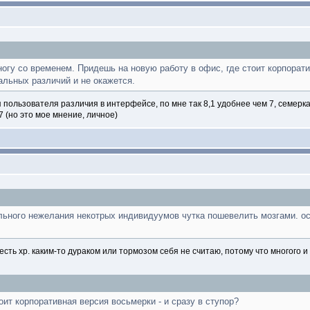
ногу со временем. Придешь на новую работу в офис, где стоит корпорати
нальных различий и не окажется.
я пользователя различия в интерфейсе, по мне так 8,1 удобнее чем 7, семерка 
 (но это мое мнение, личное)
ьного нежелания некотрых индивидуумов чутка пошевелить мозгами. основ
есть хр. каким-то дураком или тормозом себя не считаю, потому что многого и
оит корпоративная версия восьмерки - и сразу в ступор?