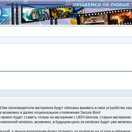
Сообщение
м 10ки производители материнок будут обязаны вшивать в свои устройства защ
те возможно и далее опциональное отключение Secure Boot
ы можно будет ставить только на материнки с UEFI-биосом, старые материнки
ановленной windows. возможно, в будущем цена за windows будет уже включен
льшой, а деньги корпорация будет получать за подписку на услуги и облачное