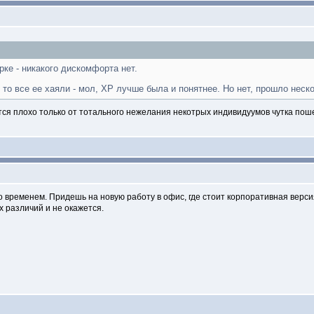
рке - никакого дискомфорта нет.
 то все ее хаяли - мол, XP лучше была и понятнее. Но нет, прошло нес
ся плохо только от тотального нежелания некотрых индивидуумов чутка пошевел
со временем. Придешь на новую работу в офис, где стоит корпоративная версия
х различий и не окажется.