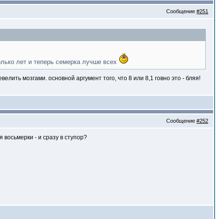
Сообщение
#251
колько лет и теперь семерка лучше всех
ить мозгами. основной аргумент того, что 8 или 8,1 говно это - бляя!
Сообщение
#252
 восьмерки - и сразу в ступор?