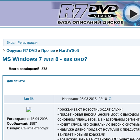
Вход
·
Регистрация
Форумы R7 DVD
»
Прочее
»
Hard'n'Soft
MS Windows 7 или 8 - как оно?
Всего сообщений: 378
Для печати
Автор
kerlik
Написано: 25.03.2015, 22:10
проскакивают новости / ходят слухи:
- грядёт новая версия Secure Boot: с выходо
Регистрация:
15.04.2008
основном планшетов, а в настольном сегмен
Сообщений:
1587
- ходят слухи, что финальную версию систем
Откуда:
Санкт-Петербург
- нам уже давно продают ноутбуки с предуст
заиграет новыми красками
- возможно, цена за установку ОС будет небо