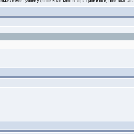
 ИМХО самое лучшее у хрюши было. Можно в принципе и на 8,1 поставить анал