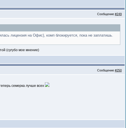
Сообщение
#249
илась лицензия на Офис), комп блокируется, пока не заплатишь.
той (сугубо мое мнение)
Сообщение
#250
и теперь семерка лучше всех