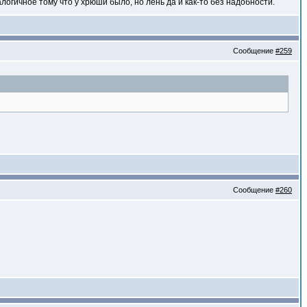
огичное тому что у хрюши было, но лень да и как-то без надобности.
Сообщение
#259
Сообщение
#260