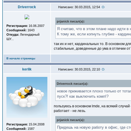
Driverrock
Написано: 30.03.2015, 12:54
prjanick писал(a):
Регистрация:
16.06.2007
Я считаю, что в этом плане надо идти в 
Сообщений:
1643
К тому же, если копнуть глубже - карди
Откуда:
Легендарный
ШУ...
так их и нет, кардинальных то. В основном дл
стабильные, доведенные до ума в отличии от7
В начало страницы
kerlik
Написано: 30.03.2015, 22:10
Driverrock писал(a):
новое приживается плохо только от тотал
пуск?! как выключить комп!?
пользуюсь в основном lmde, на всякий случай 
работает - не лезь.
prjanick писал(a):
Регистрация:
15.04.2008
Придешь на новую работу в офис, где ст
Сообщений:
1587