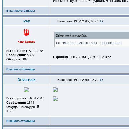
мне меню пуск не особо удобным показалось.
В начало страницы
Ray
Написано: 13.04.2015, 16:44
Driverrock писал(a):
Site Admin
остальное в меню пуск - приложения
Регистрация:
22.01.2004
Сообщений:
5805
Скриншоты выложи, где это в 8-ке?
Обзоров:
197
В начало страницы
Driverrock
Написано: 14.04.2015, 08:22
Регистрация:
16.06.2007
Сообщений:
1643
Откуда:
Легендарный
ШУ...
В начало страницы