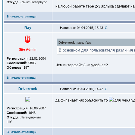
Откуда:
Санкт-Петербург
на любой работе тебе 2-3 ярлыка сделают на
В начало страницы
Ray
Написано: 04.04.2015, 15:43
Driverrock писал(a):
Site Admin
В основном для пользователя различия в
Регистрация:
22.01.2004
Сообщений:
5805
Чем интерфейс 8-ки удобнее?
Обзоров:
197
В начало страницы
Driverrock
Написано: 06.04.2015, 14:42
да фиг знает как объяснить то
для меня у
Регистрация:
16.06.2007
Сообщений:
1643
Откуда:
Легендарный
ШУ...
В начало страницы