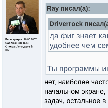
Ray писал(a):
Driverrock писал(a
да фиг знает ка
Регистрация:
16.06.2007
удобнее чем се
Сообщений:
1643
Откуда:
Легендарный
ШУ...
Ты программы и
нет, наиболее част
начальном экране, 
задач, остальное в