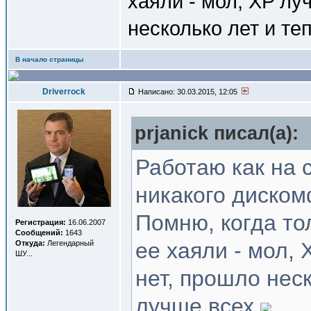
хаяли - мол, XP лу
несколько лет и т
В начало страницы
Driverrock
Написано: 30.03.2015, 12:05
prjanick писал(a):
Работаю как на с
никакого диском
Помню, когда то
Регистрация:
16.06.2007
Сообщений:
1643
ее хаяли - мол,
Откуда:
Легендарный
ШУ...
нет, прошло нес
лучше всех