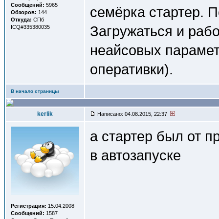
Сообщений:
5965
семёрка стартер. П
Обзоров:
144
Откуда:
СПб
Загружаться и рабо
ICQ#335380035
неайсовых параметр
оперативки).
В начало страницы
kerlik
Написано: 04.08.2015, 22:37
а стартер был от 
в автозапуске
Регистрация:
15.04.2008
Сообщений:
1587