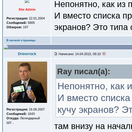
Непонятно, как из 
Site Admin
И вместо списка пр
Регистрация:
22.01.2004
Сообщений:
5805
экранов? Это типа
Обзоров:
197
В начало страницы
Driverrock
Написано: 14.04.2015, 09:10
Ray писал(a):
Непонятно, как 
И вместо списка
кучу экранов? Э
Регистрация:
16.06.2007
Сообщений:
1643
Откуда:
Легендарный
ШУ...
там внизу на начал