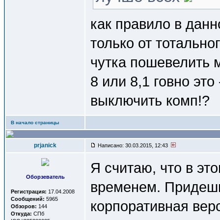
как правило в дан
только от тотальн
чутка пошевелить м
8 или 8,1 говно это 
выключить комп!?
В начало страницы
prjanick
Написано: 30.03.2015, 12:43
Я считаю, что в эт
Оборзеватель
временем. Придешь 
Регистрация:
17.04.2008
Сообщений:
5965
корпоративная верс
Обзоров:
144
Откуда:
СПб