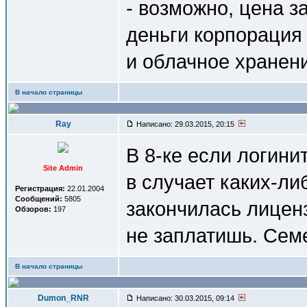
- возможно, цена з
деньги корпорация 
и облачное хранен
В начало страницы
Ray
Написано: 29.03.2015, 20:15
В 8-ке если логини
Site Admin
в случает каких-ли
Регистрация:
22.01.2004
Сообщений:
5805
закончилась лиценз
Обзоров:
197
не заплатишь. Сем
В начало страницы
Dumon_RNR
Написано: 30.03.2015, 09:14