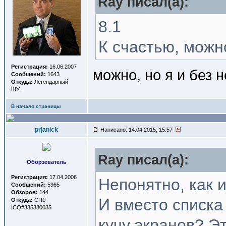
Ray писал(a):
8.1
К счастью, можно
Регистрация:
16.06.2007
можно, но я и без н
Сообщений:
1643
Откуда:
Легендарный
ШУ...
В начало страницы
prjanick
Написано: 14.04.2015, 15:57
Ray писал(a):
Оборзеватель
Регистрация:
17.04.2008
Непонятно, как 
Сообщений:
5965
Обзоров:
144
И вместо списка
Откуда:
СПб
ICQ#335380035
кучу экранов? Э