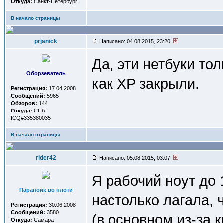
Откуда:
Санкт-Петербург
В начало страницы
prjanick
Написано: 04.08.2015, 23:20
Да, эти нетбуки тол
Оборзеватель
как XP закрыли.
Регистрация:
17.04.2008
Сообщений:
5965
Обзоров:
144
Откуда:
СПб
ICQ#335380035
В начало страницы
rider42
Написано: 05.08.2015, 03:07
Я рабочий ноут до 
Параноик во плоти
настолько лагала, 
Регистрация:
30.06.2008
Сообщений:
3580
(в основном из-за 
Откуда:
Самара