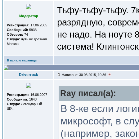
Тьфу-тьфу-тьфу. 7
Модератор
разрядную, соврем
Регистрация:
17.06.2005
Сообщений:
5933
не надо. На ноуте 8
Обзоров:
74
Откуда:
чуть не доезжая
система! Клингонск
Москвы
В начало страницы
Driverrock
Написано: 30.03.2015, 10:36
Ray писал(a):
Регистрация:
16.06.2007
Сообщений:
1643
Откуда:
Легендарный
В 8-ке если лог
ШУ...
микрософт, в сл
(например, зако