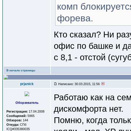
комп блокируетс
форева.
Кто сказал? Ни раз
офис по башке и д
с 8,1 - отстой (суг
В начало страницы
prjanick
Написано: 30.03.2015, 11:56
Работаю как на сем
Оборзеватель
дискомфорта нет.
Регистрация:
17.04.2008
Сообщений:
5965
Помню, когда тольк
Обзоров:
144
Откуда:
СПб
ICQ#335380035