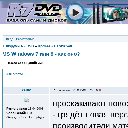
Вход
·
Регистрация
Форумы R7 DVD
»
Прочее
»
Hard'n'Soft
MS Windows 7 или 8 - как оно?
Всего сообщений: 378
Для печати
Автор
kerlik
Написано: 25.03.2015, 22:10
проскакивают новос
Регистрация:
15.04.2008
- грядёт новая вер
Сообщений:
1587
Откуда:
Санкт-Петербург
производители мат