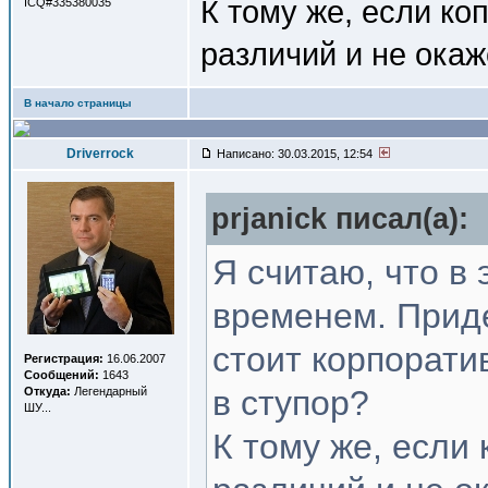
К тому же, если ко
ICQ#335380035
различий и не окаж
В начало страницы
Driverrock
Написано: 30.03.2015, 12:54
prjanick писал(a):
Я считаю, что в 
временем. Приде
стоит корпорати
Регистрация:
16.06.2007
Сообщений:
1643
в ступор?
Откуда:
Легендарный
ШУ...
К тому же, если