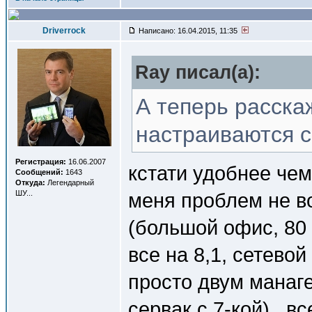
Driverrock
Написано: 16.04.2015, 11:35
Ray писал(a):
А теперь расскаж
настраиваются 
Регистрация:
16.06.2007
кстати удобнее чем 
Сообщений:
1643
Откуда:
Легендарный
ШУ...
меня проблем не во
(большой офис, 80 
все на 8,1, сетевой
просто двум манаге
сервак с 7-кой) , в