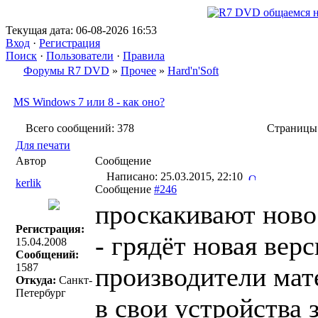
Текущая дата: 06-08-2026 16:53
Вход
·
Регистрация
Поиск
·
Пользователи
·
Правила
Форумы R7 DVD
»
Прочее
»
Hard'n'Soft
MS Windows 7 или 8 - как оно?
Всего сообщений: 378
Страниц
Для печати
Автор
Сообщение
Написано: 25.03.2015, 22:10
kerlik
Сообщение
#246
проскакивают новос
Регистрация:
- грядёт новая вер
15.04.2008
Сообщений:
1587
производители мат
Откуда:
Санкт-
Петербург
в свои устройства 