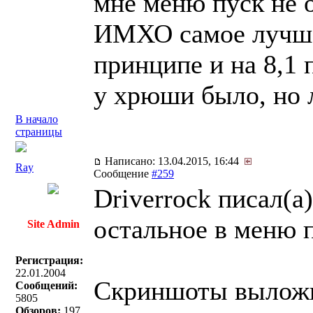
мне меню пуск не 
ИМХО самое лучше
принципе и на 8,1 
у хрюши было, но л
В начало
страницы
Написано: 13.04.2015, 16:44
Ray
Сообщение
#259
Driverrock писал(a)
остальное в меню 
Site Admin
Регистрация:
22.01.2004
Скриншоты выложи,
Сообщений:
5805
Обзоров:
197