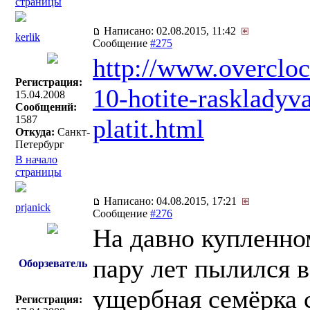
страницы
Написано: 02.08.2015, 11:42
kerlik
Сообщение
#275
http://www.overclo
Регистрация:
10-hotite-raskladyv
15.04.2008
Сообщений:
1587
platit.html
Откуда:
Санкт-
Петербург
В начало
страницы
Написано: 04.08.2015, 17:21
prjanick
Сообщение
#276
На давно купленно
пару лет пылился 
Оборзеватель
ущербная семёрка с
Регистрация: