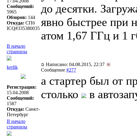
17.04.2008
до десятки. Загруж
Сообщений:
5965
Обзоров:
144
явно быстрее при 
Откуда:
СПб
ICQ#335380035
атом 1,67 ГГц и 1 
В начало
страницы
Написано: 04.08.2015, 22:37
kerlik
Сообщение
#277
а стартер был от 
Регистрация:
столько
в автозап
15.04.2008
Сообщений:
1587
Откуда:
Санкт-
Петербург
В начало
страницы