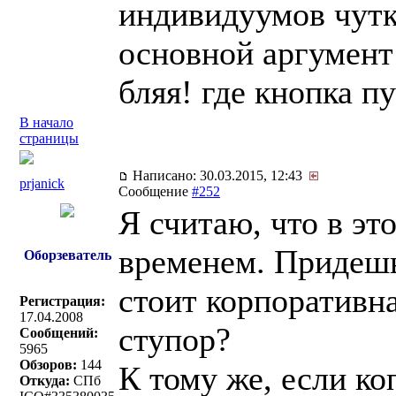
индивидуумов чутк
основной аргумент т
бляя! где кнопка п
В начало
страницы
Написано: 30.03.2015, 12:43
prjanick
Сообщение
#252
Я считаю, что в эт
временем. Придешь
Оборзеватель
стоит корпоративна
Регистрация:
17.04.2008
ступор?
Сообщений:
5965
Обзоров:
144
К тому же, если ко
Откуда:
СПб