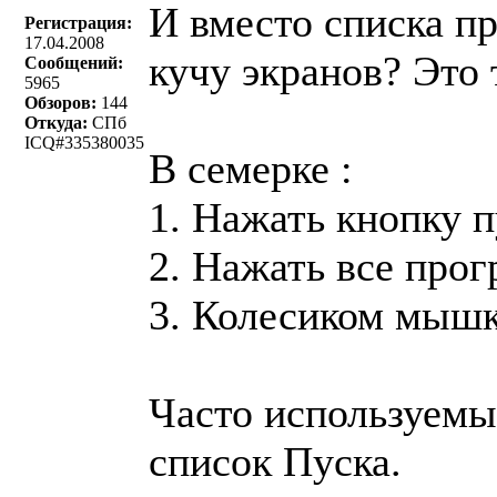
И вместо списка пр
Регистрация:
17.04.2008
кучу экранов? Это
Сообщений:
5965
Обзоров:
144
Откуда:
СПб
ICQ#335380035
В семерке :
1. Нажать кнопку п
2. Нажать все про
3. Колесиком мышк
Часто используемы
список Пуска.