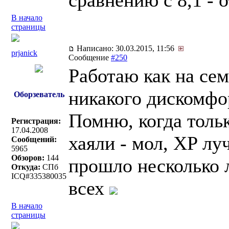
сравнению с 8,1 - 
В начало
страницы
Написано: 30.03.2015, 11:56
prjanick
Сообщение
#250
Работаю как на сем
никакого дискомфор
Оборзеватель
Помню, когда тольк
Регистрация:
17.04.2008
хаяли - мол, XP лу
Сообщений:
5965
Обзоров:
144
прошло несколько 
Откуда:
СПб
ICQ#335380035
всех
В начало
страницы