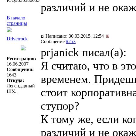
ICQ#335380035
различий и не окаж
В начало
страницы
Написано: 30.03.2015, 12:54
Driverrock
Сообщение
#253
prjanick писал(a):
Регистрация:
Я считаю, что в эт
16.06.2007
Сообщений:
1643
временем. Придешь
Откуда:
Легендарный
стоит корпоративна
ШУ...
ступор?
К тому же, если ко
различий и не окаж