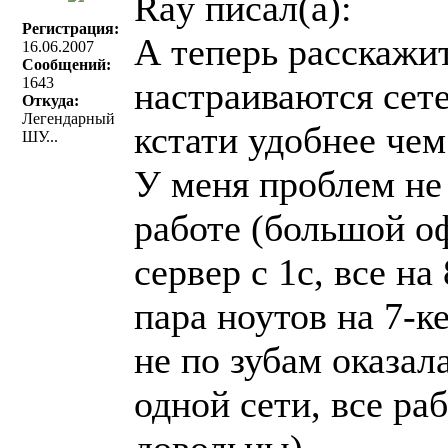
Ray писал(a):
Регистрация:
А теперь расскажит
16.06.2007
Сообщений:
1643
настраиваются сет
Откуда:
Легендарный
кстати удобнее чем 
ШУ...
У меня проблем не 
работе (большой оф
сервер с 1с, все на
пара ноутов на 7-к
не по зубам оказала
одной сети, все раб