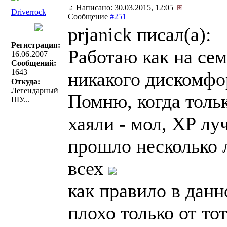
Написано: 30.03.2015, 12:05
Driverrock
Сообщение
#251
prjanick писал(a):
Регистрация:
Работаю как на сем
16.06.2007
Сообщений:
1643
никакого дискомфор
Откуда:
Легендарный
Помню, когда тольк
ШУ...
хаяли - мол, XP лу
прошло несколько 
всех
как правило в дан
плохо только от то