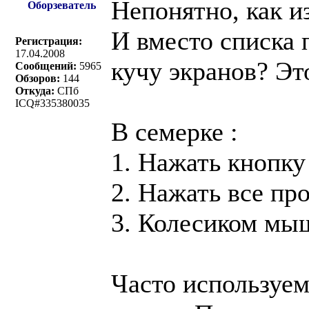
Непонятно, как и
Оборзеватель
И вместо списка 
Регистрация:
17.04.2008
кучу экранов? Эт
Сообщений:
5965
Обзоров:
144
Откуда:
СПб
ICQ#335380035
В семерке :
1. Нажать кнопку
2. Нажать все пр
3. Колесиком мы
Часто используе