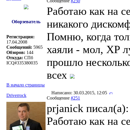
Сообщение
#250
Работаю как на се
никакого дискомф
Оборзеватель
Помню, когда толь
Регистрация:
17.04.2008
хаяли - мол, XP 
Сообщений:
5965
Обзоров:
144
Откуда:
СПб
прошло несколько
ICQ#335380035
всех
В начало страницы
Написано: 30.03.2015, 12:05
Driverrock
Сообщение
#251
prjanick писал(a):
Работаю как на се