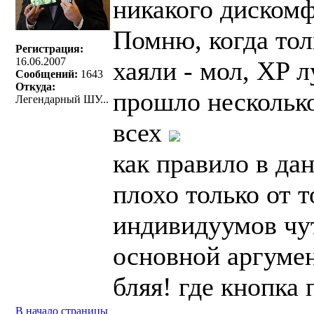
никакого дискомф
Помню, когда толь
Регистрация:
16.06.2007
хаяли - мол, XP 
Сообщений:
1643
Откуда:
прошло несколько
Легендарный ШУ...
всех
как правило в да
плохо только от 
индивидуумов чу
основной аргумент
бляя! где кнопка
В начало страницы