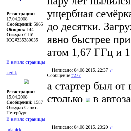
пару лет пылился
ущербная семёрка
Регистрация:
17.04.2008
до десятки. Загру
Сообщений:
5965
Обзоров:
144
Откуда:
СПб
явно быстрее при
ICQ#335380035
атом 1,67 ГГц и 1
В начало страницы
Написано: 04.08.2015, 22:37
kerlik
Сообщение
#277
а стартер был от
Регистрация:
столько
в автоз
15.04.2008
Сообщений:
1587
Откуда:
Санкт-
Петербург
В начало страницы
Написано: 04.08.2015, 23:20
prjanick