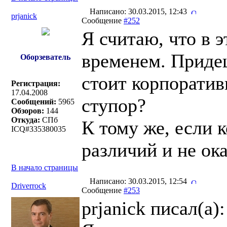
Написано: 30.03.2015, 12:43
prjanick
Сообщение
#252
Я считаю, что в э
временем. Придеш
Оборзеватель
стоит корпоратив
Регистрация:
17.04.2008
ступор?
Сообщений:
5965
Обзоров:
144
Откуда:
СПб
К тому же, если 
ICQ#335380035
различий и не ок
В начало страницы
Написано: 30.03.2015, 12:54
Driverrock
Сообщение
#253
prjanick писал(a):