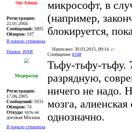
микрософт, в слу
Site Admin
(например, закон
Регистрация:
22.01.2004
блокируется, пок
Сообщений:
5805
Обзоров:
197
В начало страницы
Написано: 30.03.2015, 09:14
Dumon_RNR
Сообщение
#248
Тьфу-тьфу-тьфу. 
разрядную, совр
Модератор
ничего не надо. Н
Регистрация:
17.06.2005
мозга, алиенская
Сообщений:
5933
Обзоров:
74
Откуда:
чуть не
однозначно.
доезжая Москвы
В начало страницы