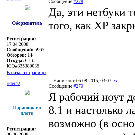
Сообщение
#278
Да, эти нетбуки т
того, как XP закр
Оборзеватель
Регистрация:
17.04.2008
Сообщений:
5965
Обзоров:
144
Откуда:
СПб
ICQ#335380035
В начало страницы
Написано: 05.08.2015, 03:07
rider42
Сообщение
#279
Я рабочий ноут д
8.1 и настолько л
Параноик во
плоти
возможно (в осно
Регистрация:
30.06.2008