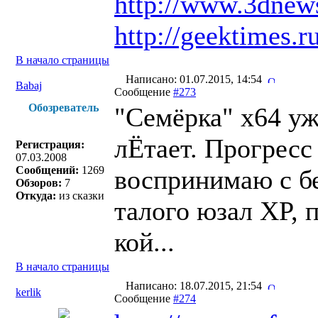
http://www.3dnew
http://geektimes.r
В начало страницы
Написано: 01.07.2015, 14:54
Babaj
Сообщение
#273
Обозреватель
"Семёрка" x64 уже
лЁтает. Прогресс
Регистрация:
07.03.2008
Сообщений:
1269
воспринимаю с б
Обзоров:
7
Откуда:
из сказки
талого юзал XP, 
кой...
В начало страницы
Написано: 18.07.2015, 21:54
kerlik
Сообщение
#274