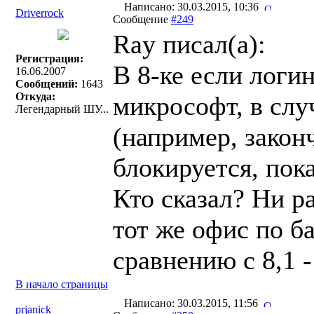
Написано: 30.03.2015, 10:36
Driverrock
Сообщение
#249
Ray писал(a):
Регистрация:
В 8-ке если логи
16.06.2007
Сообщений:
1643
Откуда:
микрософт, в слу
Легендарный ШУ...
(например, закон
блокируется, пок
Кто сказал? Ни р
тот же офис по б
сравнению с 8,1 -
В начало страницы
Написано: 30.03.2015, 11:56
prjanick