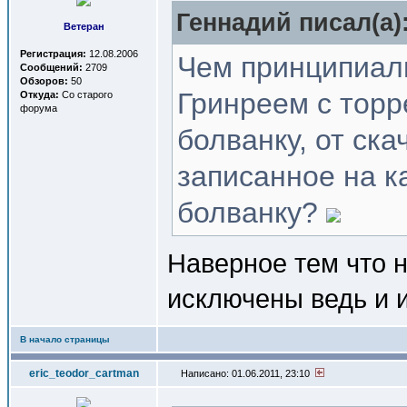
Геннадий писал(a)
Ветеран
Регистрация:
12.08.2006
Чем принципиаль
Сообщений:
2709
Обзоров:
50
Гринреем с торр
Откуда:
Со старого
форума
болванку, от ск
записанное на к
болванку?
Наверное тем что 
исключены ведь и и
В начало страницы
eric_teodor_cartman
Написано: 01.06.2011, 23:10