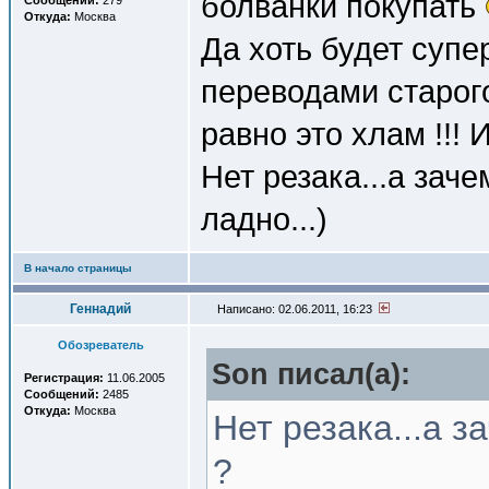
болванки покупать
Сообщений:
279
Откуда:
Москва
Да хоть будет супе
переводами старог
равно это хлам !!!
Нет резака...а заче
ладно...)
В начало страницы
Геннадий
Написано: 02.06.2011, 16:23
Обозреватель
Son писал(a):
Регистрация:
11.06.2005
Сообщений:
2485
Откуда:
Москва
Нет резака...а з
?