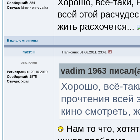
Хорошо, всё-таки,
Сообщений:
384
Откуда:
kirov - on -vyatka
всей этой расчудес
жить расхочется...
В начало страницы
most III
Написано: 01.06.2011, 23:41
отключен
vadim 1963 писал(a
Регистрация:
20.10.2010
Сообщений:
1875
Откуда:
Урал
Хорошо, всё-так
прочтения всей 
кино смотреть, ж
Нам то что, хотят