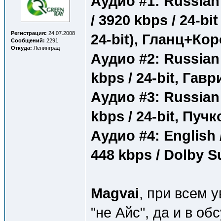
Аудио #1: Russian 
/ 3920 kbps / 24-bit
Регистрация:
24.07.2008
24-bit), Гланц+Ко
Сообщений:
2291
Откуда:
Ленинград
Аудио #2: Russian /
kbps / 24-bit, Гав
Аудио #3: Russian /
kbps / 24-bit, Пуч
Аудио #4: English /
448 kbps / Dolby 
Magvai
, при всем 
"не Айс", да и в о