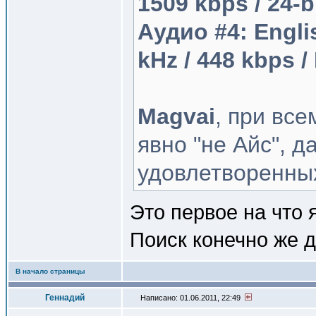
1509 kbps / 24-b
Аудио #4: English
kHz / 448 kbps 
Magvai
, при вс
явно "не Айс", д
удовлетворенных
Это первое на что 
Поиск конечно же д
В начало страницы
Геннадий
Написано: 01.06.2011, 22:49