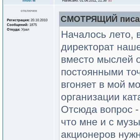
most III
Написано: 01.06.2011, 21:38
отключен
СМОТРЯЩИЙ писал
Регистрация:
20.10.2010
Сообщений:
1875
Откуда:
Урал
Началось лето, 
директорат наш
вместо мыслей о
постоянными то
вгоняет в мой м
организации кат
Отсюда вопрос - 
что мне и с музы
акционеров нужн