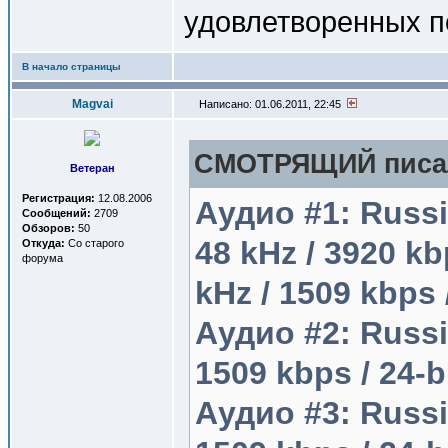
удовлетворенных п
В начало страницы
Magvai
Написано: 01.06.2011, 22:45
СМОТРЯЩИЙ писал
Ветеран
Регистрация:
12.08.2006
Аудио #1: Russia
Сообщений:
2709
Обзоров:
50
48 kHz / 3920 kbp
Откуда:
Со старого
форума
kHz / 1509 kbps
Аудио #2: Russia
1509 kbps / 24-
Аудио #3: Russia