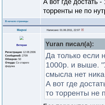
А вот где достать -
торренты не по нут
В начало страницы
Magvai
Написано: 01.06.2011, 22:07
Yuran писал(a):
Ветеран
Регистрация:
12.08.2006
Да только если 
Сообщений:
2709
Обзоров:
50
1000р. и выше. 
Откуда:
Со старого
форума
смысла нет ника
А вот где достат
то торренты не п