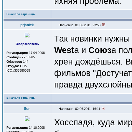
ихняя проблема.
В начало страницы
prjanick
Написано: 01.06.2011, 23:58
Так новинки нужны
Оборзеватель
West
а и
Союз
а по
Регистрация:
17.04.2008
Сообщений:
5965
хрен дождёшься. В
Обзоров:
144
Откуда:
СПб
фильмов "Достучать
ICQ#335380035
правда двухслойны
В начало страницы
Son
Написано: 02.06.2011, 16:11
Хосспадя, куда мир
Регистрация:
14.10.2008