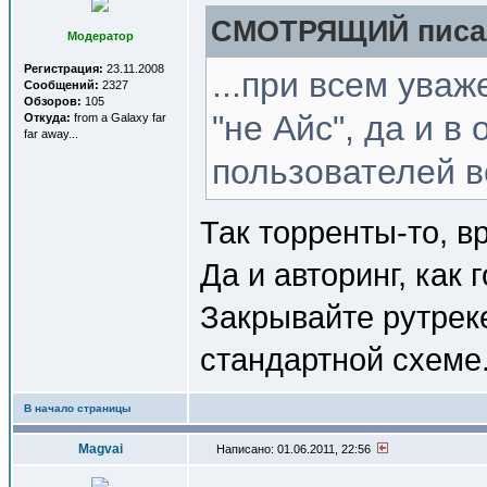
СМОТРЯЩИЙ писал
Модератор
Регистрация:
23.11.2008
...при всем ува
Сообщений:
2327
Обзоров:
105
"не Айс", да и 
Откуда:
from a Galaxy far
far away...
пользователей в
Так торренты-то, в
Да и авторинг, как 
Закрывайте рутреке
стандартной схеме.
В начало страницы
Magvai
Написано: 01.06.2011, 22:56