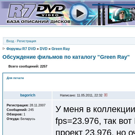
Вход
·
Регистрация
Форумы R7 DVD
»
DVD
»
Green Ray
Обсуждение фильмов по каталогу "Green Ray"
Всего сообщений: 2257
Для печати
Автор
bagorich
Написано: 11.05.2011, 22:32
Регистрация:
28.11.2007
У меня в коллекции
Сообщений:
245
Обзоров:
1
fps=23.976, так во
Откуда:
Беларусь
проект 23.976, но о