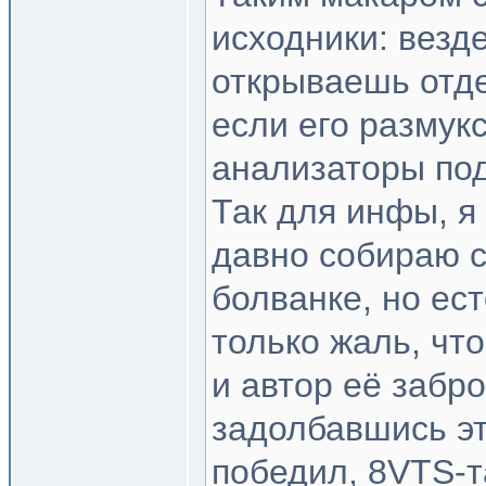
исходники: везде
открываешь отде
если его размукс
анализаторы по
Так для инфы, я
давно собираю с
болванке, но ес
только жаль, чт
и автор её забр
задолбавшись эт
победил, 8VTS-та