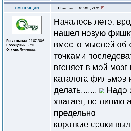
СМОТРЯЩИЙ
Написано: 01.06.2011, 21:31
Началось лето, вро
нашел новую фишк
Регистрация:
24.07.2008
вместо мыслей об 
Сообщений:
2291
Откуда:
Ленинград
точками последова
вгоняет в мой моз
каталога фильмов 
делать.......
Надо с
хватает, но линию 
предельно
короткие сроки вы