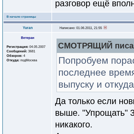
разговор ещё впол
В начало страницы
Yuran
Написано: 01.06.2011, 21:55
Ветеран
СМОТРЯЩИЙ писал
Регистрация:
04.05.2007
Сообщений:
3681
Обзоров:
4
Попробуем пора
Откуда:
подМосква
последнее время
выпуску и откуда
Да только если нов
выше. "Упрощать" 
никакого.