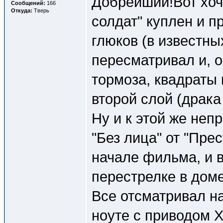
Добрейший!Вот хоч
Сообщений:
166
Откуда:
Тверь
солдат" куплен и п
глюков (в известны
пересматривал и, о
тормоза, квадраты 
второй слой (драка
Ну и к этой же не
"Без лица" от "Пре
начале фильма, и 
перестрелке в доме
Все отсматривал н
ноуте с приводом Х