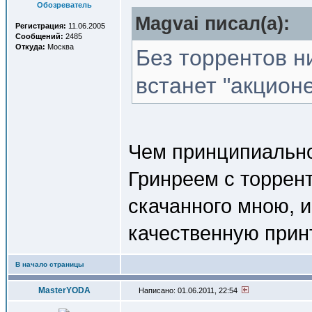
Обозреватель
Magvai писал(a):
Регистрация:
11.06.2005
Сообщений:
2485
Откуда:
Москва
Без торрентов н
встанет "акцион
Чем принципиально
Гринреем с торрент
скачанного мною, 
качественную прин
В начало страницы
MasterYODA
Написано: 01.06.2011, 22:54