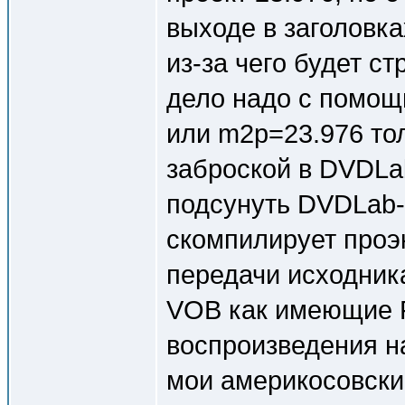
выходе в заголовка
из-за чего будет с
дело надо с помощ
или m2p=23.976 то
заброской в DVDLa
подсунуть DVDLab-
скомпилирует проэк
передачи исходника
VOB как имеющие F
воспроизведения н
мои америкосовские