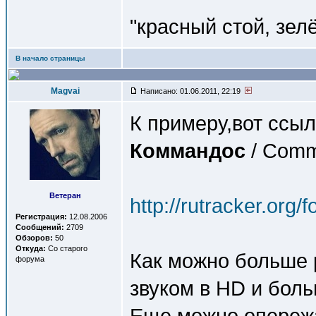
"красный стой, зел
В начало страницы
Magvai
Написано: 01.06.2011, 22:19
К примеру,вот ссыл
Коммандоc
/ Com
Ветеран
http://rutracker.org
Регистрация:
12.08.2006
Сообщений:
2709
Обзоров:
50
Откуда:
Со старого
Как можно больше 
форума
звуком в HD и боль
Еще можно опереж