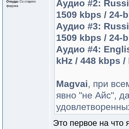
Аудио #2: Russia
Откуда:
Со старого
форума
1509 kbps / 24-
Аудио #3: Russia
1509 kbps / 24-b
Аудио #4: English
kHz / 448 kbps 
Magvai
, при вс
явно "не Айс", д
удовлетворенных
Это первое на что 