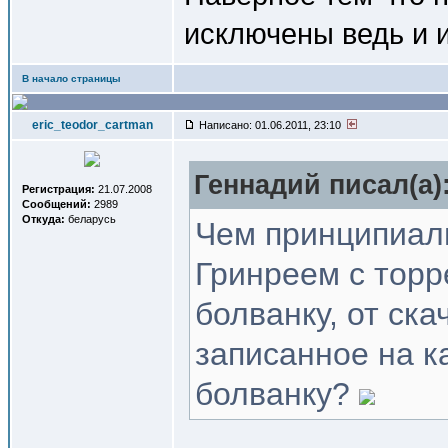
исключены ведь и и
В начало страницы
eric_teodor_cartman
Написано: 01.06.2011, 23:10
Геннадий писал(a)
Регистрация:
21.07.2008
Сообщений:
2989
Откуда:
беларусь
Чем принципиаль
Гринреем с торр
болванку, от ск
записанное на к
болванку?