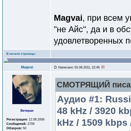
Magvai
, при всем 
"не Айс", да и в о
удовлетворенных п
В начало страницы
Magvai
Написано: 01.06.2011, 22:45
СМОТРЯЩИЙ писал
Аудио #1: Russia
48 kHz / 3920 kbp
Ветеран
kHz / 1509 kbps
Регистрация:
12.08.2006
Сообщений:
2709
Обзоров:
50