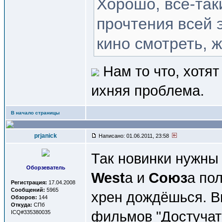
Хорошо, всё-так
прочтения всей 
кино смотреть, ж
Нам то что, хотят
ихняя проблема.
В начало страницы
prjanick
Написано: 01.06.2011, 23:58
Так новинки нужны
Оборзеватель
West
а и
Союз
а по
Регистрация:
17.04.2008
Сообщений:
5965
хрен дождёшься. В
Обзоров:
144
Откуда:
СПб
фильмов "Достучать
ICQ#335380035