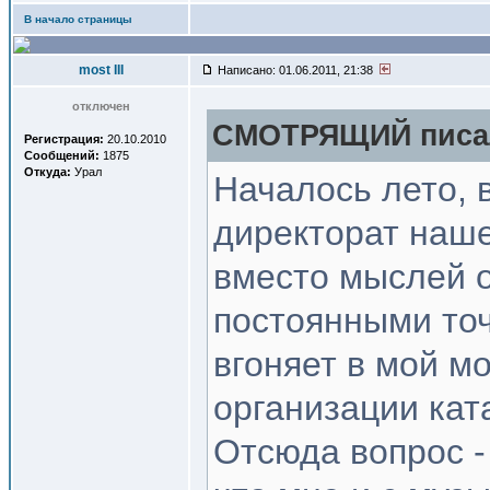
В начало страницы
most III
Написано: 01.06.2011, 21:38
отключен
СМОТРЯЩИЙ писал
Регистрация:
20.10.2010
Сообщений:
1875
Откуда:
Урал
Началось лето, 
директорат наш
вместо мыслей о
постоянными то
вгоняет в мой м
организации кат
Отсюда вопрос - 