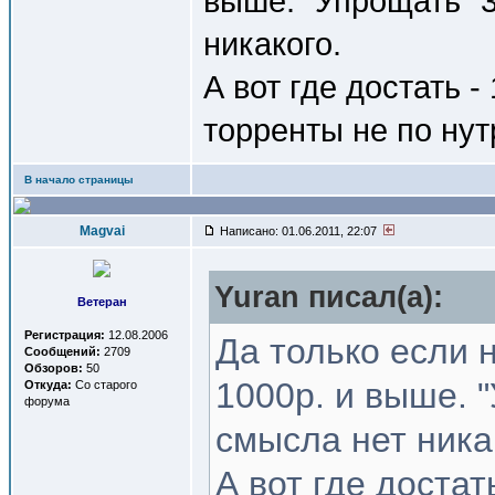
выше. "Упрощать" 
никакого.
А вот где достать -
торренты не по нут
В начало страницы
Magvai
Написано: 01.06.2011, 22:07
Yuran писал(a):
Ветеран
Регистрация:
12.08.2006
Да только если 
Сообщений:
2709
Обзоров:
50
1000р. и выше. 
Откуда:
Со старого
форума
смысла нет ника
А вот где достат