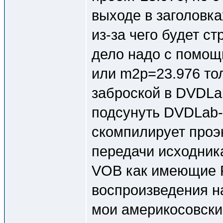
выходе в заголовка
из-за чего будет с
дело надо с помощ
или m2p=23.976 то
заброской в DVDLa
подсунуть DVDLab-
скомпилирует проэк
передачи исходника
VOB как имеющие F
воспроизведения н
мои америкосовские