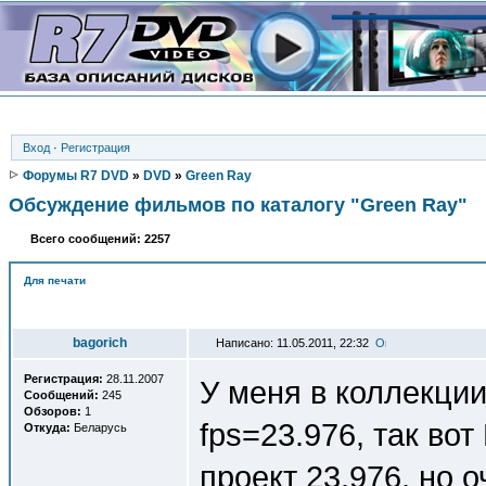
Вход
·
Регистрация
Форумы R7 DVD
»
DVD
»
Green Ray
Обсуждение фильмов по каталогу "Green Ray"
Всего сообщений: 2257
Для печати
Автор
bagorich
Написано: 11.05.2011, 22:32
Регистрация:
28.11.2007
У меня в коллекции
Сообщений:
245
Обзоров:
1
fps=23.976, так во
Откуда:
Беларусь
проект 23.976, но о