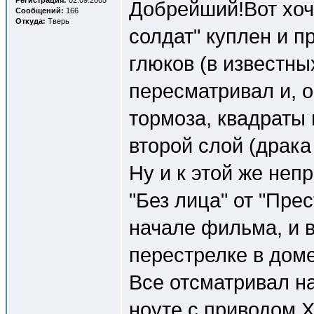
Регистрация:
02.09.2005
Добрейший!Вот хоч
Сообщений:
166
Откуда:
Тверь
солдат" куплен и п
глюков (в известны
пересматривал и, о
тормоза, квадраты 
второй слой (драка
Ну и к этой же не
"Без лица" от "Пре
начале фильма, и 
перестрелке в доме
Все отсматривал н
ноуте с приводом Х