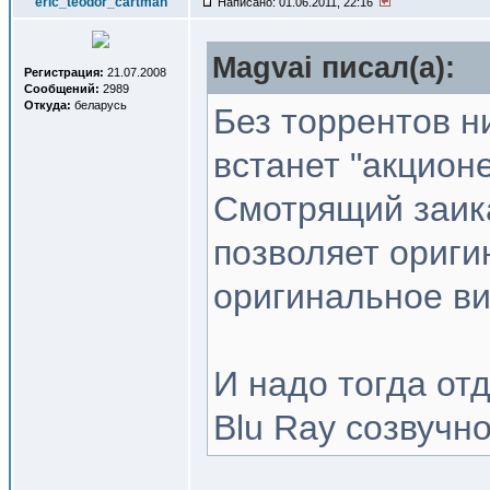
eric_teodor_cartman
Написано: 01.06.2011, 22:16
Magvai писал(a):
Регистрация:
21.07.2008
Сообщений:
2989
Откуда:
беларусь
Без торрентов н
встанет "акцион
Смотрящий заика
позволяет ориги
оригинальное ви
И надо тогда от
Blu Ray созвучн