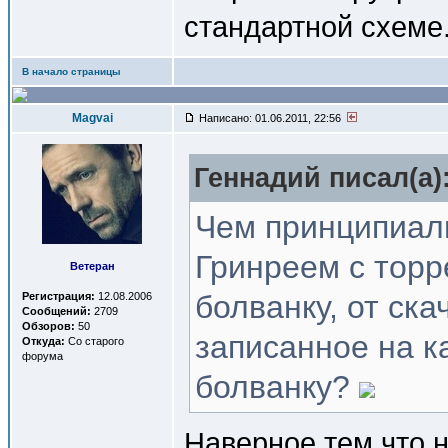
стандартной схеме.
В начало страницы
Magvai
Написано: 01.06.2011, 22:56
Геннадий писал(a)
Чем принципиаль
Гринреем с торр
Ветеран
болванку, от ск
Регистрация:
12.08.2006
Сообщений:
2709
Обзоров:
50
записанное на к
Откуда:
Со старого
форума
болванку?
Наверное тем что 