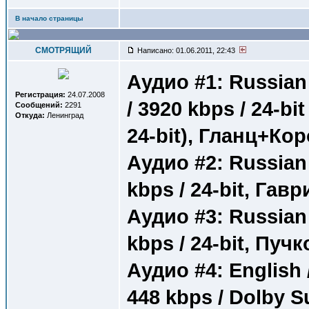
В начало страницы
СМОТРЯЩИЙ
Написано: 01.06.2011, 22:43
Аудио #1: Russian 
Регистрация:
24.07.2008
/ 3920 kbps / 24-bit
Сообщений:
2291
Откуда:
Ленинград
24-bit), Гланц+Ко
Аудио #2: Russian /
kbps / 24-bit, Гав
Аудио #3: Russian /
kbps / 24-bit, Пуч
Аудио #4: English /
448 kbps / Dolby 