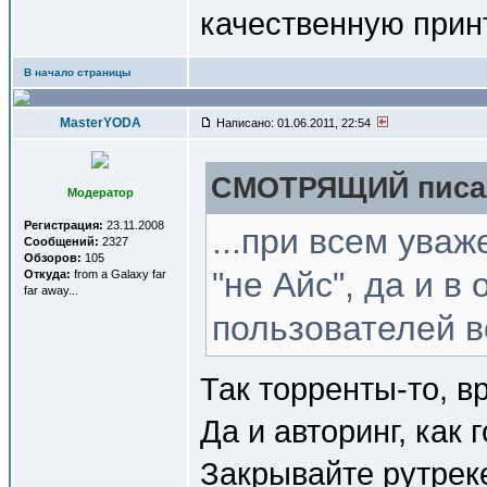
качественную прин
В начало страницы
MasterYODA
Написано: 01.06.2011, 22:54
СМОТРЯЩИЙ писал
Модератор
Регистрация:
23.11.2008
...при всем ува
Сообщений:
2327
Обзоров:
105
"не Айс", да и 
Откуда:
from a Galaxy far
far away...
пользователей в
Так торренты-то, в
Да и авторинг, как 
Закрывайте рутреке