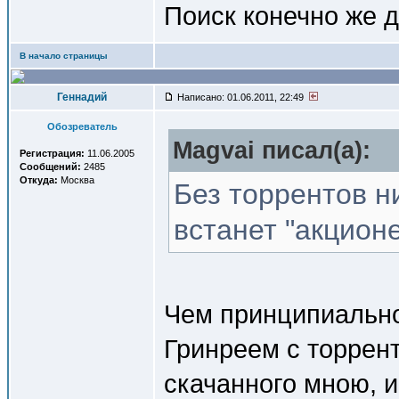
Поиск конечно же д
В начало страницы
Геннадий
Написано: 01.06.2011, 22:49
Обозреватель
Magvai писал(a):
Регистрация:
11.06.2005
Сообщений:
2485
Откуда:
Москва
Без торрентов н
встанет "акцион
Чем принципиально
Гринреем с торрент
скачанного мною, 