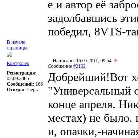
е и автор её забр
задолбавшись этим
победил, 8VTS-так
В начало
страницы
Написано: 16.05.2011, 09:54
Контролер
Сообщение
#2102
Регистрация:
Добрейший!Вот хо
02.09.2005
Сообщений:
166
"Универсальный с
Откуда:
Тверь
конце апреля. Ни
местах) не было.
и, опачки,-начина