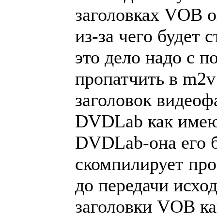
заголовках VOB о
из-за чего будет 
это дело надо с 
пропатчить в m2v
заголовок видеоф
DVDLab как имею
DVDLab-она его б
скомпилирует про
до передачи исход
заголовки VOB ка