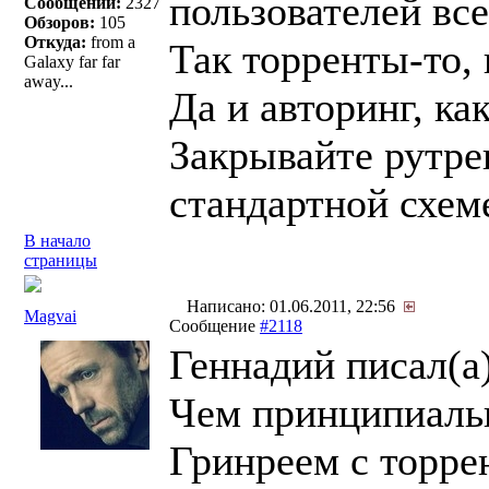
пользователей все
Сообщений:
2327
Обзоров:
105
Откуда:
from a
Так торренты-то, 
Galaxy far far
away...
Да и авторинг, ка
Закрывайте рутрек
стандартной схеме
В начало
страницы
Написано: 01.06.2011, 22:56
Magvai
Сообщение
#2118
Геннадий писал(a)
Чем принципиальн
Гринреем с торре