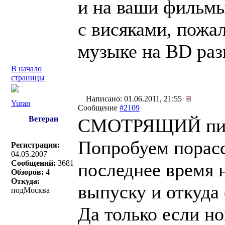
и на ваши фильмы
с висяками, пожал
музыке на BD раз
В начало
страницы
Написано: 01.06.2011, 21:55
Yuran
Сообщение
#2109
Ветеран
СМОТРЯЩИЙ пис
Попробуем порасс
Регистрация:
04.05.2007
Сообщений:
3681
последнее время 
Обзоров:
4
Откуда:
выпуску и откуда о
подМосква
Да только если но