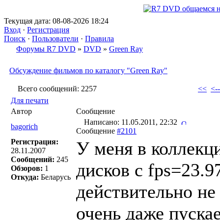
Текущая дата: 08-08-2026 18:24
Вход
·
Регистрация
Поиск
·
Пользователи
·
Правила
Форумы R7 DVD
»
DVD
»
Green Ray
Обсуждение фильмов по каталогу "Green Ray"
Всего сообщений: 2257
<<
<--
Для печати
Автор
Сообщение
Написано: 11.05.2011, 22:32
bagorich
Сообщение
#2101
Регистрация:
У меня в коллекц
28.11.2007
Сообщений:
245
дисков с fps=23.
Обзоров:
1
Откуда:
Беларусь
действительно не 
очень даже пускае