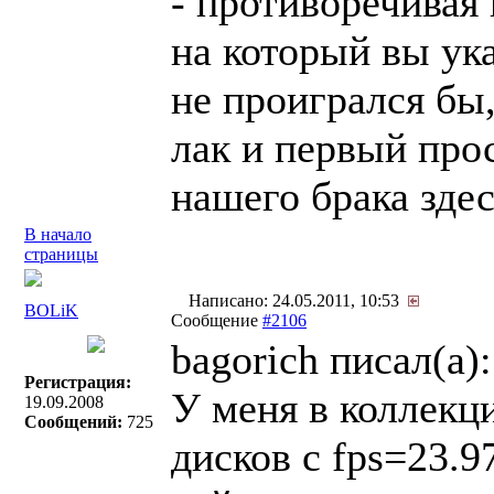
- противоречивая
на который вы ука
не проигрался бы,
лак и первый про
нашего брака здес
В начало
страницы
Написано: 24.05.2011, 10:53
BOLiK
Сообщение
#2106
bagorich писал(a):
Регистрация:
У меня в коллекц
19.09.2008
Сообщений:
725
дисков с fps=23.