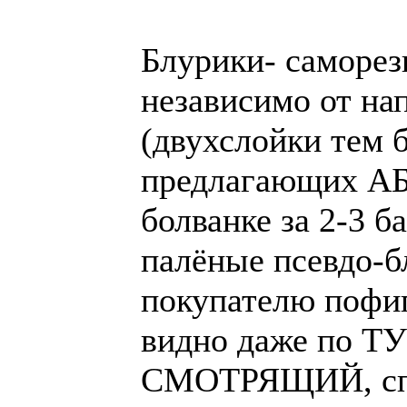
Блурики- саморез
независимо от на
(двухслойки тем 
предлагающих А
болванке за 2-3 б
палёные псевдо-б
покупателю пофиг
видно даже по ТУ
СМОТРЯЩИЙ, спро