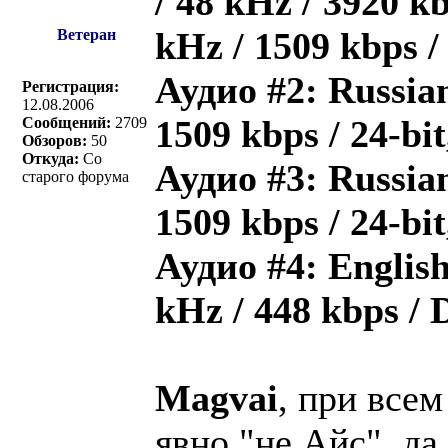
/ 48 kHz / 3920 kb
kHz / 1509 kbps 
Ветеран
Аудио #2: Russian
Регистрация:
12.08.2006
1509 kbps / 24-bi
Сообщений:
2709
Обзоров:
50
Откуда:
Со
Аудио #3: Russian
старого форума
1509 kbps / 24-bi
Аудио #4: English 
kHz / 448 kbps /
Magvai
, при все
явно "не Айс", да