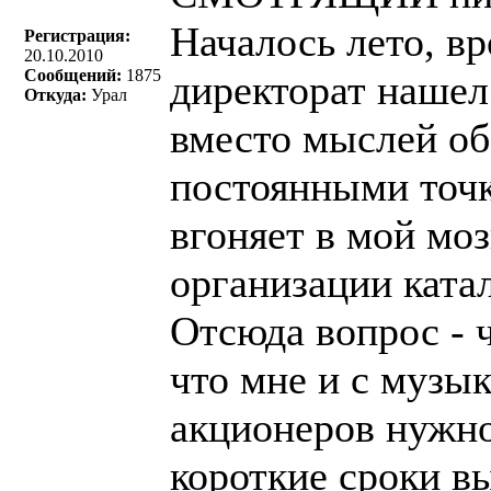
Началось лето, вр
Регистрация:
20.10.2010
Сообщений:
1875
директорат наше
Откуда:
Урал
вместо мыслей об
постоянными точ
вгоняет в мой мо
организации ката
Отсюда вопрос - чт
что мне и с музык
акционеров нужно
короткие сроки 