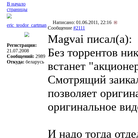
В начало
страницы
Написано: 01.06.2011, 22:16
eric_teodor_cartman
Сообщение
#2111
Magvai писал(a):
Регистрация:
Без торрентов ни
21.07.2008
Сообщений:
2989
Откуда:
беларусь
встанет "акционе
Смотрящий заикал
позволяет оригина
оригинальное виде
И надо тогда отде