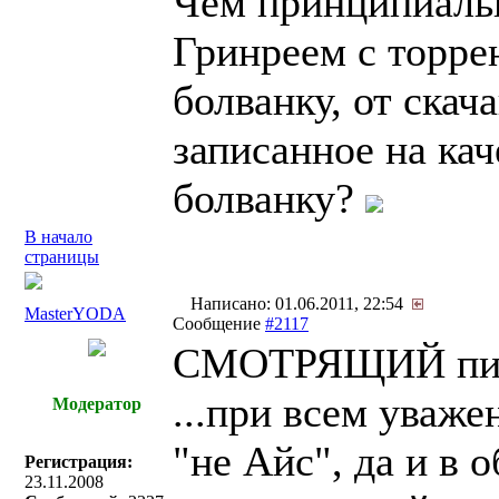
Чем принципиальн
Гринреем с торре
болванку, от ска
записанное на ка
болванку?
В начало
страницы
Написано: 01.06.2011, 22:54
MasterYODA
Сообщение
#2117
СМОТРЯЩИЙ пис
...при всем уваже
Модератор
"не Айс", да и в
Регистрация:
23.11.2008