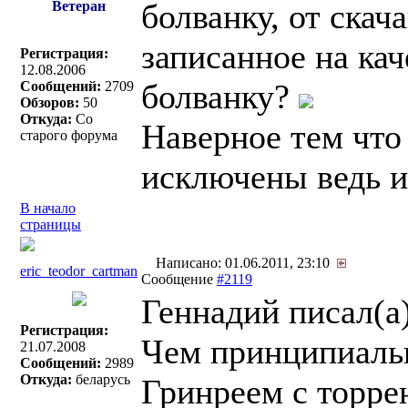
болванку, от ска
Ветеран
записанное на ка
Регистрация:
12.08.2006
болванку?
Сообщений:
2709
Обзоров:
50
Откуда:
Со
Наверное тем что
старого форума
исключены ведь и
В начало
страницы
Написано: 01.06.2011, 23:10
eric_teodor_cartman
Сообщение
#2119
Геннадий писал(a)
Регистрация:
Чем принципиальн
21.07.2008
Сообщений:
2989
Откуда:
беларусь
Гринреем с торре