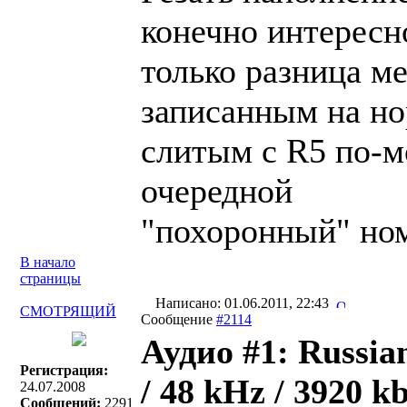
конечно интересн
только разница м
записанным на но
слитым с R5 по-м
очередной
"похоронный" ном
В начало
страницы
Написано: 01.06.2011, 22:43
СМОТРЯЩИЙ
Сообщение
#2114
Аудио #1: Russia
Регистрация:
/ 48 kHz / 3920 kb
24.07.2008
Сообщений:
2291