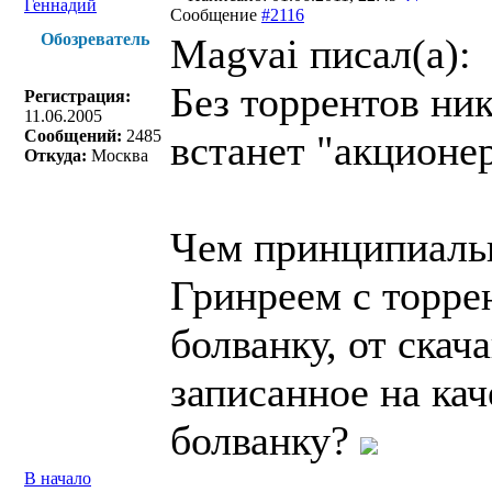
Геннадий
Сообщение
#2116
Обозреватель
Magvai писал(a):
Без торрентов ни
Регистрация:
11.06.2005
Сообщений:
2485
встанет "акционе
Откуда:
Москва
Чем принципиальн
Гринреем с торре
болванку, от ска
записанное на ка
болванку?
В начало