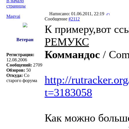
В начало
страницы
Написано: 01.06.2011, 22:19
Magvai
Сообщение
#2112
К примеру,вот сс
РЕМУКС
Ветеран
Коммандоc
/ Co
Регистрация:
12.08.2006
Сообщений:
2709
Обзоров:
50
Откуда:
Со
http://rutracker.o
старого форума
t=3183058
Как можно больше