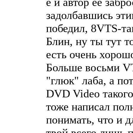
е и автор её забр
задолбавшись этим
победил, 8VTS-так
Блин, ну ты тут т
есть очень хорош
Больше восьми VT
"глюк" лаба, а п
DVD Video такого
тоже написал пол
понимать, что и д
твой всего лишь п