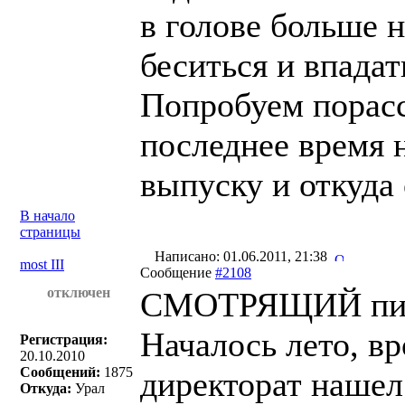
в голове больше н
беситься и впадат
Попробуем порасс
последнее время 
выпуску и откуда о
В начало
страницы
Написано: 01.06.2011, 21:38
most III
Сообщение
#2108
отключен
СМОТРЯЩИЙ пис
Началось лето, вр
Регистрация:
20.10.2010
Сообщений:
1875
директорат наше
Откуда:
Урал