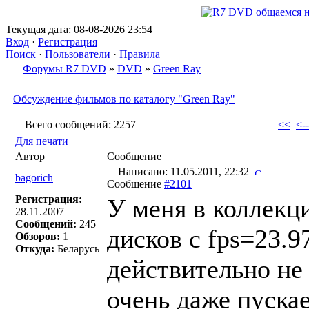
Текущая дата: 08-08-2026 23:54
Вход
·
Регистрация
Поиск
·
Пользователи
·
Правила
Форумы R7 DVD
»
DVD
»
Green Ray
Обсуждение фильмов по каталогу "Green Ray"
Всего сообщений: 2257
<<
<--
Для печати
Автор
Сообщение
Написано: 11.05.2011, 22:32
bagorich
Сообщение
#2101
Регистрация:
У меня в коллекц
28.11.2007
Сообщений:
245
дисков с fps=23.
Обзоров:
1
Откуда:
Беларусь
действительно не 
очень даже пускае