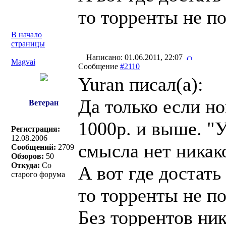
то торренты не по
В начало
страницы
Написано: 01.06.2011, 22:07
Magvai
Сообщение
#2110
Yuran писал(a):
Да только если но
Ветеран
1000р. и выше. "
Регистрация:
12.08.2006
смысла нет никак
Сообщений:
2709
Обзоров:
50
Откуда:
Со
А вот где достать 
старого форума
то торренты не по
Без торрентов ни