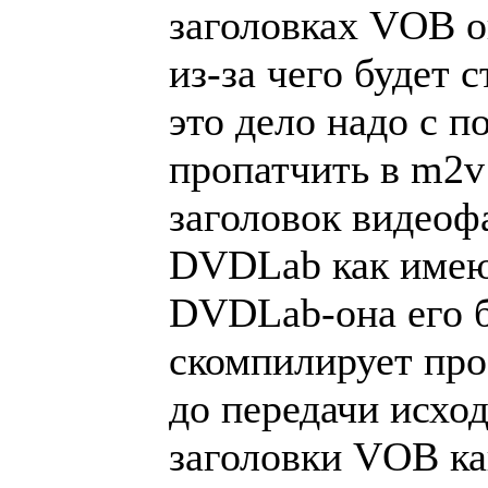
заголовках VOB о
из-за чего будет 
это дело надо с 
пропатчить в m2v
заголовок видеоф
DVDLab как имею
DVDLab-она его б
скомпилирует про
до передачи исход
заголовки VOB ка