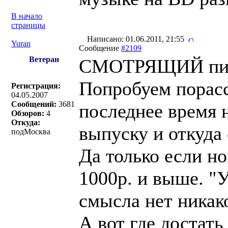
В начало
страницы
Написано: 01.06.2011, 21:55
Yuran
Сообщение
#2109
Ветеран
СМОТРЯЩИЙ пис
Попробуем порасс
Регистрация:
04.05.2007
Сообщений:
3681
последнее время 
Обзоров:
4
Откуда:
выпуску и откуда о
подМосква
Да только если но
1000р. и выше. "
смысла нет никак
А вот где достать 