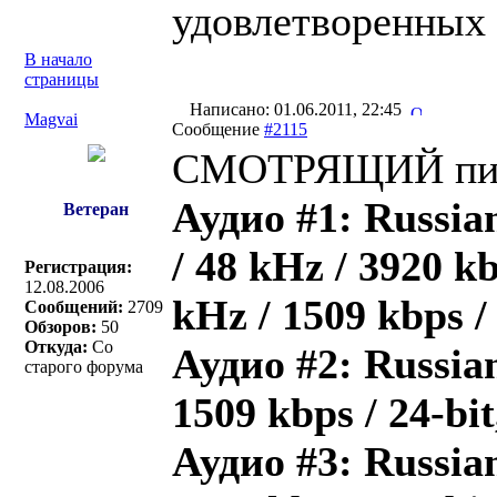
удовлетворенных 
В начало
страницы
Написано: 01.06.2011, 22:45
Magvai
Сообщение
#2115
СМОТРЯЩИЙ пис
Аудио #1: Russia
Ветеран
/ 48 kHz / 3920 kb
Регистрация:
12.08.2006
kHz / 1509 kbps 
Сообщений:
2709
Обзоров:
50
Откуда:
Со
Аудио #2: Russian
старого форума
1509 kbps / 24-bi
Аудио #3: Russian