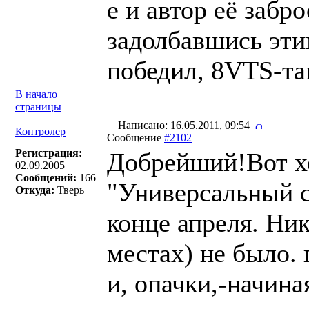
е и автор её забр
задолбавшись этим
победил, 8VTS-так
В начало
страницы
Написано: 16.05.2011, 09:54
Контролер
Сообщение
#2102
Регистрация:
Добрейший!Вот хо
02.09.2005
Сообщений:
166
"Универсальный с
Откуда:
Тверь
конце апреля. Ни
местах) не было.
и, опачки,-начина