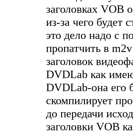
заголовках VOB о
из-за чего будет 
это дело надо с 
пропатчить в m2v
заголовок видеоф
DVDLab как имею
DVDLab-она его б
скомпилирует про
до передачи исход
заголовки VOB ка