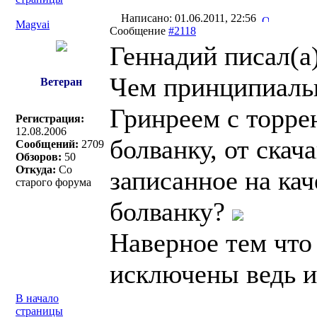
Написано: 01.06.2011, 22:56
Magvai
Сообщение
#2118
Геннадий писал(a)
Чем принципиальн
Ветеран
Гринреем с торре
Регистрация:
12.08.2006
болванку, от ска
Сообщений:
2709
Обзоров:
50
Откуда:
Со
записанное на ка
старого форума
болванку?
Наверное тем что
исключены ведь и
В начало
страницы