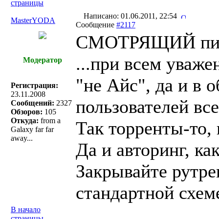
страницы
Написано: 01.06.2011, 22:54
MasterYODA
Сообщение
#2117
СМОТРЯЩИЙ пис
...при всем уваже
Модератор
"не Айс", да и в
Регистрация:
23.11.2008
пользователей все
Сообщений:
2327
Обзоров:
105
Откуда:
from a
Так торренты-то, 
Galaxy far far
away...
Да и авторинг, ка
Закрывайте рутрек
стандартной схеме
В начало
страницы