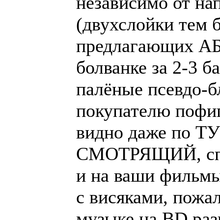
независимо от на
(двухслойки тем 
предлагающих А
болванке за 2-3 б
палёные псевдо-б
покупателю пофиг
видно даже по ТУ
СМОТРЯЩИЙ, спро
и на ваши фильмы
с висяками, пожал
музыке на BD раз