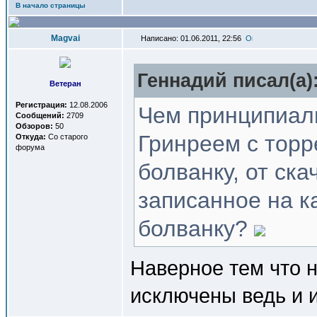
В начало страницы
Magvai
Написано: 01.06.2011, 22:56
Геннадий писал(a)
Ветеран
Регистрация:
12.08.2006
Чем принципиаль
Сообщений:
2709
Обзоров:
50
Гринреем с торр
Откуда:
Со старого
форума
болванку, от ск
записанное на к
болванку?
Наверное тем что 
исключены ведь и и