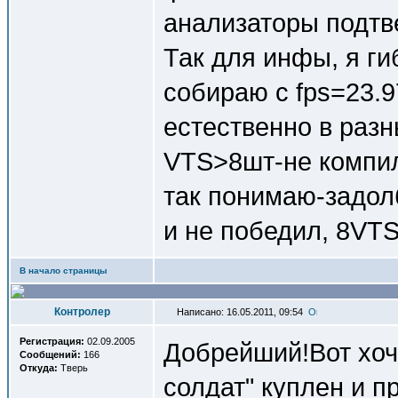
анализаторы подтв
Так для инфы, я г
собираю с fps=23.9
естественно в разн
VTS>8шт-не компиля
так понимаю-задолб
и не победил, 8VTS-
В начало страницы
Контролер
Написано: 16.05.2011, 09:54
Регистрация:
02.09.2005
Добрейший!Вот хоч
Сообщений:
166
Откуда:
Тверь
солдат" куплен и п