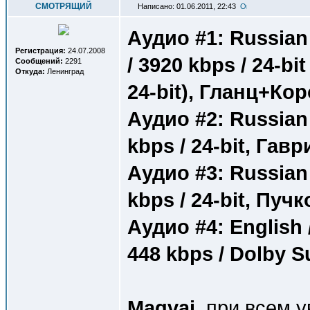
СМОТРЯЩИЙ
Написано: 01.06.2011, 22:43
Аудио #1: Russian 
Регистрация:
24.07.2008
/ 3920 kbps / 24-bit
Сообщений:
2291
Откуда:
Ленинград
24-bit), Гланц+Ко
Аудио #2: Russian /
kbps / 24-bit, Гав
Аудио #3: Russian /
kbps / 24-bit, Пуч
Аудио #4: English /
448 kbps / Dolby 
Magvai
, при всем 