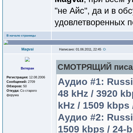
"не Айс", да и в о
удовлетворенных п
В начало страницы
Magvai
Написано: 01.06.2011, 22:45
СМОТРЯЩИЙ писал
Ветеран
Регистрация:
12.08.2006
Аудио #1: Russia
Сообщений:
2709
Обзоров:
50
48 kHz / 3920 kbp
Откуда:
Со старого
форума
kHz / 1509 kbps
Аудио #2: Russia
1509 kbps / 24-