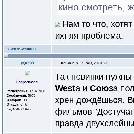
кино смотреть, ж
Нам то что, хотят
ихняя проблема.
В начало страницы
prjanick
Написано: 01.06.2011, 23:58
Так новинки нужны
Оборзеватель
West
а и
Союз
а по
Регистрация:
17.04.2008
Сообщений:
5965
хрен дождёшься. В
Обзоров:
144
Откуда:
СПб
фильмов "Достучать
ICQ#335380035
правда двухслойны