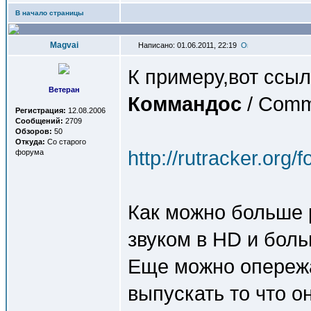
В начало страницы
Magvai
Написано: 01.06.2011, 22:19
К примеру,вот ссыл
Ветеран
Коммандоc
/ Com
Регистрация:
12.08.2006
Сообщений:
2709
Обзоров:
50
Откуда:
Со старого
http://rutracker.org
форума
Как можно больше 
звуком в HD и боль
Еще можно опереж
выпускать то что о