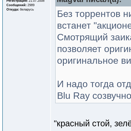
Регистрация:
21.07.2008
Сообщений:
2989
Откуда:
беларусь
Без торрентов н
встанет "акцион
Смотрящий заика
позволяет ориги
оригинальное ви
И надо тогда от
Blu Ray созвучн
"красный стой, зел