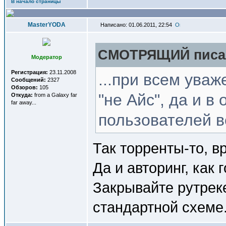
В начало страницы
MasterYODA
Написано: 01.06.2011, 22:54
СМОТРЯЩИЙ писал
Модератор
Регистрация:
23.11.2008
...при всем ува
Сообщений:
2327
Обзоров:
105
"не Айс", да и 
Откуда:
from a Galaxy far
far away...
пользователей в
Так торренты-то, в
Да и авторинг, как 
Закрывайте рутреке
стандартной схеме.