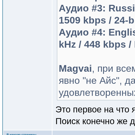
Аудио #3: Russia
1509 kbps / 24-b
Аудио #4: English
kHz / 448 kbps 
Magvai
, при вс
явно "не Айс", д
удовлетворенных
Это первое на что 
Поиск конечно же д
В начало страницы