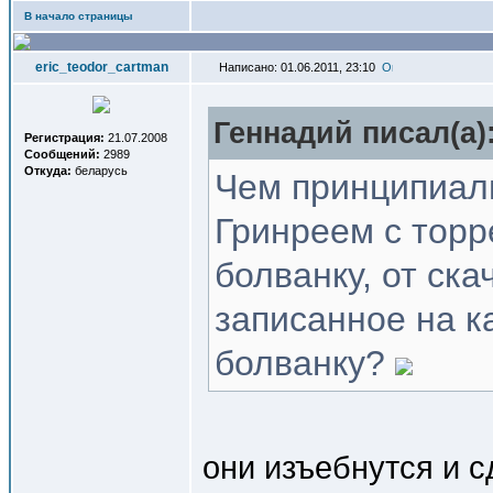
В начало страницы
eric_teodor_cartman
Написано: 01.06.2011, 23:10
Геннадий писал(a)
Регистрация:
21.07.2008
Сообщений:
2989
Откуда:
беларусь
Чем принципиаль
Гринреем с торр
болванку, от ск
записанное на к
болванку?
они изъебнутся и 