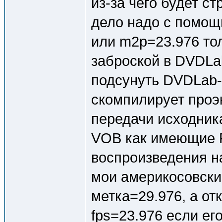
из-за чего будет с
дело надо с помощ
или m2p=23.976 то
заброской в DVDLa
подсунуть DVDLab-
скомпилирует проэк
передачи исходника
VOB как имеющие F
воспроизведения н
мои америкосовские
метка=29.976, а о
fps=23.976 если ег