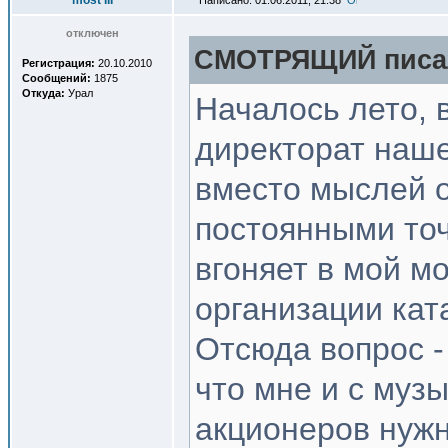
most III
Написано: 01.06.2011, 21:38
отключен
СМОТРЯЩИЙ писал
Регистрация:
20.10.2010
Сообщений:
1875
Откуда:
Урал
Началось лето, 
директорат наш
вместо мыслей о
постоянными то
вгоняет в мой м
организации кат
Отсюда вопрос - 
что мне и с музы
акционеров нужн