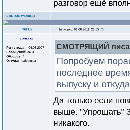
разговор ещё впол
В начало страницы
Yuran
Написано: 01.06.2011, 21:55
Ветеран
СМОТРЯЩИЙ писал
Регистрация:
04.05.2007
Сообщений:
3681
Обзоров:
4
Попробуем пора
Откуда:
подМосква
последнее время
выпуску и откуда
Да только если нов
выше. "Упрощать" 
никакого.