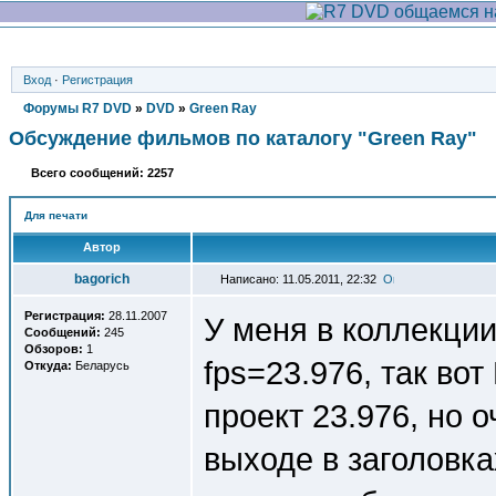
Вход
·
Регистрация
Форумы R7 DVD
»
DVD
»
Green Ray
Обсуждение фильмов по каталогу "Green Ray"
Всего сообщений: 2257
Для печати
Автор
bagorich
Написано: 11.05.2011, 22:32
Регистрация:
28.11.2007
У меня в коллекции
Сообщений:
245
Обзоров:
1
fps=23.976, так во
Откуда:
Беларусь
проект 23.976, но о
выходе в заголовка