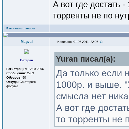
А вот где достать -
торренты не по нут
В начало страницы
Magvai
Написано: 01.06.2011, 22:07
Yuran писал(a):
Ветеран
Регистрация:
12.08.2006
Да только если 
Сообщений:
2709
Обзоров:
50
1000р. и выше. 
Откуда:
Со старого
форума
смысла нет ника
А вот где достат
то торренты не п