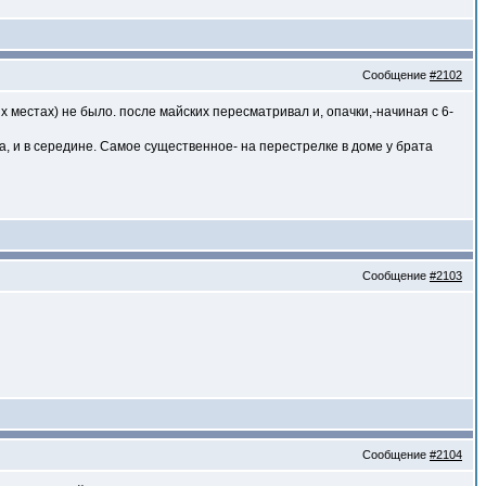
Сообщение
#2102
 местах) не было. после майских пересматривал и, опачки,-начиная с 6-
а, и в середине. Самое существенное- на перестрелке в доме у брата
Сообщение
#2103
Сообщение
#2104