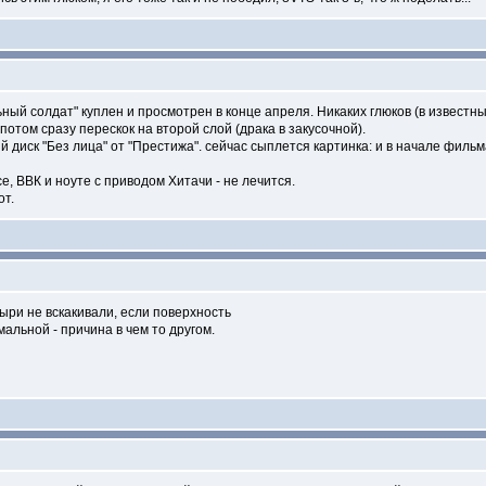
ый солдат" куплен и просмотрен в конце апреля. Никаких глюков (в известных
потом сразу перескок на второй слой (драка в закусочной).
 диск "Без лица" от "Престижа". сейчас сыплется картинка: и в начале фильм
, ВВК и ноуте с приводом Хитачи - не лечится.
от.
зыри не вскакивали, если поверхность
альной - причина в чем то другом.