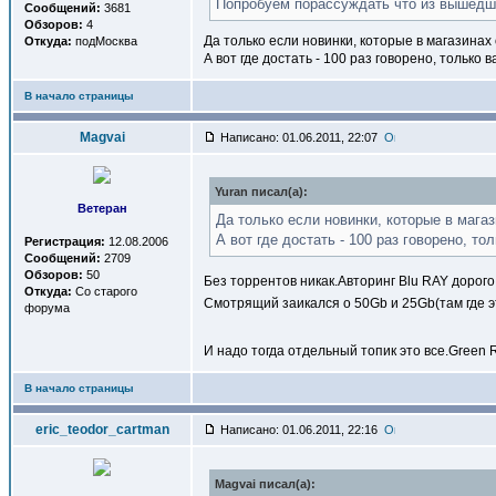
Попробуем порассуждать что из вышедшег
Сообщений:
3681
Обзоров:
4
Да только если новинки, которые в магазинах
Откуда:
подМосква
А вот где достать - 100 раз говорено, только 
В начало страницы
Magvai
Написано: 01.06.2011, 22:07
Yuran писал(a):
Ветеран
Да только если новинки, которые в магаз
А вот где достать - 100 раз говорено, то
Регистрация:
12.08.2006
Сообщений:
2709
Обзоров:
50
Без торрентов никак.Авторинг Blu RAY дорого
Откуда:
Со старого
Смотрящий заикался о 50Gb и 25Gb(там где эт
форума
И надо тогда отдельный топик это все.Green 
В начало страницы
eric_teodor_cartman
Написано: 01.06.2011, 22:16
Magvai писал(a):