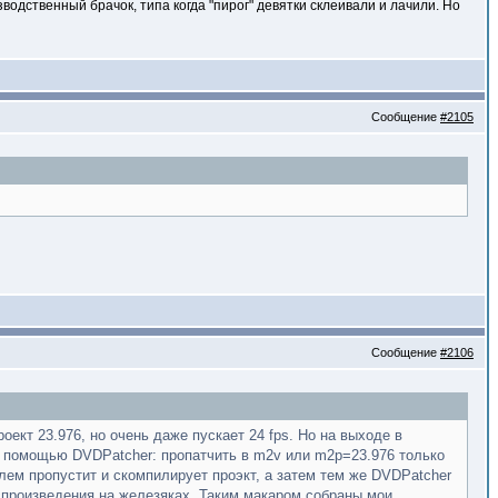
водственный брачок, типа когда "пирог" девятки склеивали и лачили. Но
Сообщение
#2105
Сообщение
#2106
оект 23.976, но очень даже пускает 24 fps. Но на выходе в
 с помощью DVDPatcher: пропатчить в m2v или m2p=23.976 только
ем пропустит и скомпилирует проэкт, а затем тем же DVDPatcher
спроизведения на железяках. Таким макаром собраны мои