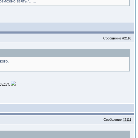
можно взять?.......
Сообщение
#2110
кого.
будут.
Сообщение
#2111