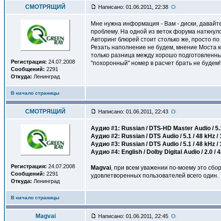
СМОТРЯЩИЙ
Написано: 01.06.2011, 22:38
Мне нужна информация - Вам - диски, давайт
проблему. На одной из веток форума наткнул
Авторинг блюрей стоит столько же, просто п
Резать наполнение не будем, мнение Моста к
только разница между хорошо подготовленны
Регистрация:
24.07.2008
"похоронный" номер в расчет брать не будем!
Сообщений:
2291
Откуда:
Ленинград
В начало страницы
СМОТРЯЩИЙ
Написано: 01.06.2011, 22:43
Аудио #1: Russian / DTS-HD Master Audio / 5.1 
Аудио #2: Russian / DTS Audio / 5.1 / 48 kHz /
Аудио #3: Russian / DTS Audio / 5.1 / 48 kHz /
Аудио #4: English / Dolby Digital Audio / 2.0 /
Регистрация:
24.07.2008
Magvai
, при всем уважении по-моему это сбор
Сообщений:
2291
удовлетворенных пользователей всего один.
Откуда:
Ленинград
В начало страницы
Magvai
Написано: 01.06.2011, 22:45