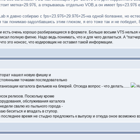
стоит метка=29.976, а открываешь отдельно VOB,а он имеет fps=23.976 е
ab я давно собираю с fps=23.976+29.976+25-на одной болванке, но ест
я так понимаю-задолбавшись этим глюком, я его тоже так и не победил, 8
юди есть очень хорошо разбирающиеся в формате. Больше восьми VTS нельзя н
писал полную фигню. Надо ведь понимать, что и для чего делаеться. А "патче
 что это нонсес, что кодировщик не оставил такой информации.
кторат нашел новую фишку и
остоянными точками последовательно
анизации каталога фильмов на блюрей. Отсюда вопрос - что делать.......
На
сок релизов. Поскольку кроме
орудования, обслуживания каталога
 недели свалю из пыльного города -
аю беситься и впадать в ступор.
оследнее время не стыдно предложить к выпуску и откуда оное возможно взят