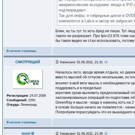
америкосовские исходники: везде в IFO 
подтверждают.
Так для инфы, я гибридные диски в DVDL
компилятся в Lab-е и автор её забросил 
Блин, ну ты тут то хоть бред не пиши. Тут л
такого не разрешает. Про fps=23.976 тоже на
бы такое видео не стал использовать, потому
В начало страницы
СМОТРЯЩИЙ
Написано: 01.06.2011, 21:31
Началось лето, вроде время отдыха, но дире
вместо мыслей об отпуске несильными, но п
вгоняет в мой мозг мысль о необходимости орг
поддержать и в предельно
короткие сроки выложить предполагаемый спи
Регистрация:
24.07.2008
запланированных операций по подготовке об
Сообщений:
2291
GreenRay и мысли - когда я наконец хоть на 2
Откуда:
Ленинград
в голове больше ничего не появляется - начин
Попробуем порассуждать что из вышедшего в п
В начало страницы
most III
Написано: 01.06.2011, 21:38