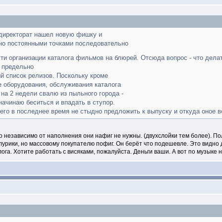
 директорат нашел новую фишку и
но постоянными точками последовательно
ти организации каталога фильмов на блюрей. Отсюда вопрос - что делать
 предельно
й список релизов. Поскольку кроме
е оборудования, обслуживания каталога
 на 2 недели свалю из пыльного города -
начинаю беситься и впадать в ступор.
о в последнее время не стыдно предложить к выпуску и откуда оное воз
то независимо от наполнения они нафиг не нужны. (двухслойки тем более).
блурики, но массовому покупателю пофиг. Он берёт что подешевле. Это вид
лога. Хотите работать с висяками, пожалуйста. Деньги ваши. А вот по музыке