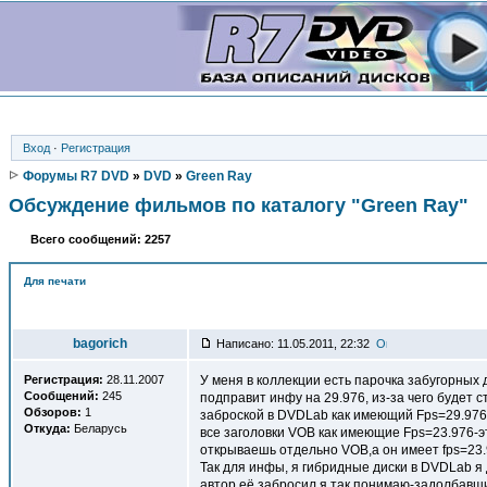
Вход
·
Регистрация
Форумы R7 DVD
»
DVD
»
Green Ray
Обсуждение фильмов по каталогу "Green Ray"
Всего сообщений: 2257
Для печати
Автор
bagorich
Написано: 11.05.2011, 22:32
Регистрация:
28.11.2007
У меня в коллекции есть парочка забугорных д
Сообщений:
245
подправит инфу на 29.976, из-за чего будет
Обзоров:
1
заброской в DVDLab как имеющий Fps=29.976 
Откуда:
Беларусь
все заголовки VOB как имеющие Fps=23.976-эт
открываешь отдельно VOB,а он имеет fps=23.
Так для инфы, я гибридные диски в DVDLab я 
автор её забросил я так понимаю-задолбавшись