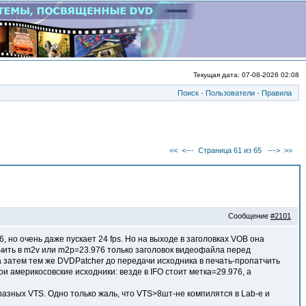
Текущая дата: 07-08-2026 02:08
Поиск
·
Пользователи
·
Правила
<<
<---
Страница 61 из 65
--->
>>
Сообщение
#2101
6, но очень даже пускает 24 fps. Но на выходе в заголовках VOB она
тчить в m2v или m2p=23.976 только заголовок видеофайла перед
а затем тем же DVDPatcher до передачи исходника в печать-пропатчить
 америкосовские исходники: везде в IFO стоит метка=29.976, а
разных VTS. Одно только жаль, что VTS>8шт-не компилятся в Lab-е и