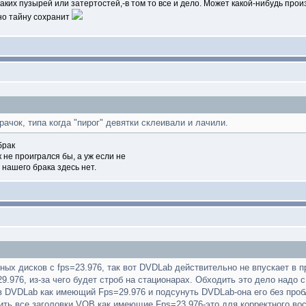
аких пузырей или затертостей,-в том то все и дело. Может какой-нибудь произ
жно тайну сохранит
ачок, типа когда "пирог" девятки склеивали и лачили.
брак
к не проигрался бы, а уж если не
нашего брака здесь нет.
ных дисков с fps=23.976, так вот DVDLab действительно не впускает в пр
9.976, из-за чего будет строб на стационарах. Обходить это дело надо
в DVDLab как имеющий Fps=29.976 и подсунуть DVDLab-она его без пробл
чить все заголовки VOB как имеющие Fps=23.976-это для корректного во