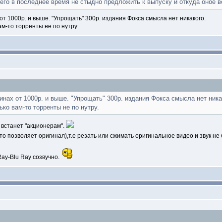
о в последнее время не стыдно предложить к выпуску и откуда оное воз
 от 1000р. и выше. "Упрощать" 300р. издания Фокса смысла нет никакого.
вам-то торренты не по нутру.
инах от 1000р. и выше. "Упрощать" 300р. издания Фокса смысла нет ника
лько вам-то торренты не по нутру.
 встанет "акционерам".
о позволяет оригинал),т.е резать или сжимать оригинальное видео и звук не 
Ray-Blu Ray созвучно.