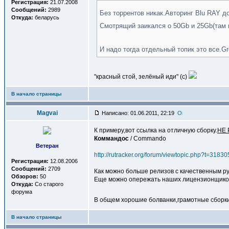
Регистрация:
21.07.2008
Сообщений:
2989
Без торрентов никак.Авторинг Blu RAY д
Откуда:
беларусь
Смотрящий заикался о 50Gb и 25Gb(там г
И надо тогда отдельный топик это все.G
"красный стой, зелёный иди" (с)
В начало страницы
Magvai
Написано: 01.06.2011, 22:19
К примеру,вот ссылка на отличную сборку.
НЕ
Коммандоc
/ Commando
Ветеран
http://rutracker.org/forum/viewtopic.php?t=31830
Регистрация:
12.08.2006
Сообщений:
2709
Как можно больше релизов с качественным ру
Обзоров:
50
Еще можно опережать наших лицензионщиков и
Откуда:
Со старого
форума
В общем хорошие болванки,грамотные сборки,
В начало страницы