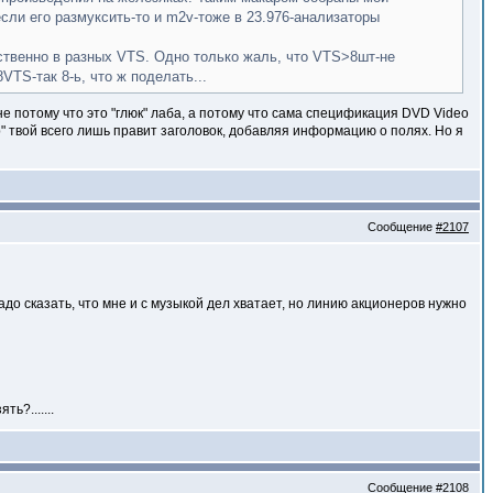
сли его размуксить-то и m2v-тоже в 23.976-анализаторы
ественно в разных VTS. Одно только жаль, что VTS>8шт-не
VTS-так 8-ь, что ж поделать...
е потому что это "глюк" лаба, а потому что сама спецификация DVD Video
р" твой всего лишь правит заголовок, добавляя информацию о полях. Но я
Сообщение
#2107
до сказать, что мне и с музыкой дел хватает, но линию акционеров нужно
ь?.......
Сообщение
#2108