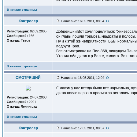
В начало страницы
Контролер
Написано: 16.05.2011, 09:54
Регистрация:
02.09.2005
Добрейший!Вот хочу поделиться: "Универсальн
Сообщений:
166
ой главы пошли тормоза, квадраты и полосы, 
Откуда:
Тверь
Ну и к этой же неприятности: БЫЛ нормальный
подруги Троя.
Все отсматривал на Пио-868, пишущем Панасе
Утопил оба диска в р.Волге, с моста. Вот так в
В начало страницы
СМОТРЯЩИЙ
Написано: 16.05.2011, 12:04
С лаком у нас всегда было все нормально, пу
диска после первого просмотра осталась норм
Регистрация:
24.07.2008
Сообщений:
2291
Откуда:
Ленинград
В начало страницы
Контролер
Написано: 17.05.2011, 09:57