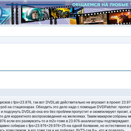
Сообщение
исков с fps=23.976, так вот DVDLab действительно не впускает в проект 23.97
 строб на стационарах. Обходить это дело надо с помощью DVDPatcher: пропа
и подсунуть DVDLab-она его без проблем пропустит и скомпилирует проэкт, 
о для корректного воспроизведения на железяках. Таким макаром собраны мои
976 если его размуксить-то и m2v-тоже в 23.976-анализаторы подтверждают.
давно собираю с fps=23.976+29.976+25-на одной болванке, но естественно в 
 этим глюком, я его тоже так и не победил, 8VTS-так 8-ь, что ж поделать...