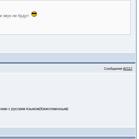
и звук не будут.
Сообщение
#2112
ники с русским языком(
Качественным
)