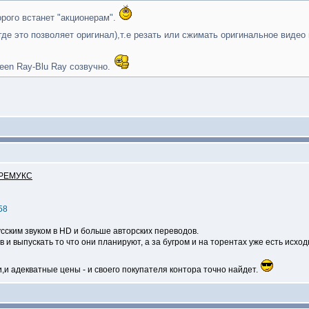
орого встанет "акционерам".
де это позволяет оригинал),т.е резать или сжимать оригинальное видео 
reen Ray-Blu Ray созвучно.
 РЕМУКС
58
сским звуком в HD и больше авторских переводов.
 выпускать то что они планируют, а за бугром и на торентах уже есть исход
и адекватные цены - и своего покупателя контора точно найдет.