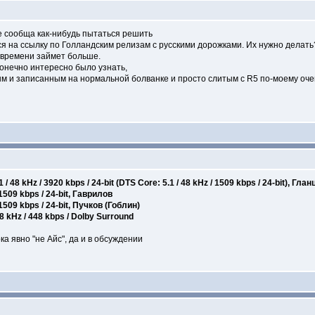
е сообща как-нибудь пытаться решить
ся на ссылку по Голландским релизам с русскими дорожками. Их нужно дела
о времени займет больше.
онечно интересно было узнать,
м и записанным на нормальной болванке и просто слитым с R5 по-моему очев
/ 48 kHz / 3920 kbps / 24-bit (DTS Core: 5.1 / 48 kHz / 1509 kbps / 24-bit), Гл
 1509 kbps / 24-bit, Гаврилов
 1509 kbps / 24-bit, Пучков (Гоблин)
 48 kHz / 448 kbps / Dolby Surround
ка явно "не Айс", да и в обсуждении