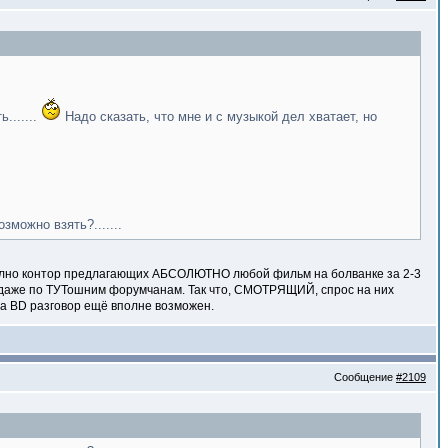
.......
Надо сказать, что мне и с музыкой дел хватает, но
можно взять?.......
 Полно контор предлагающих АБСОЛЮТНО любой фильм на болванке за 2-3
но даже по ТУТошним форумчанам. Так что, СМОТРЯЩИЙ, спрос на них
 на BD разговор ещё вполне возможен.
Сообщение
#2109