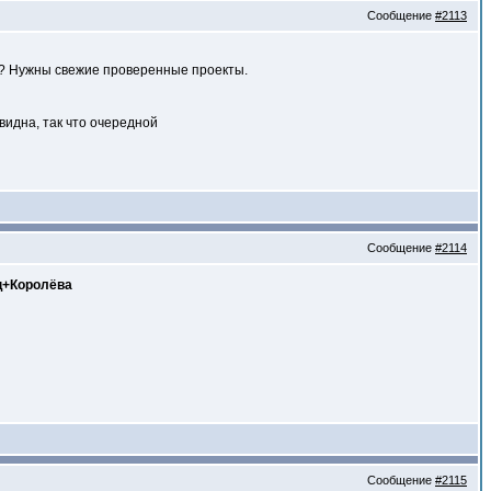
Сообщение
#2113
ть? Нужны свежие проверенные проекты.
идна, так что очередной
Сообщение
#2114
анц+Королёва
Сообщение
#2115