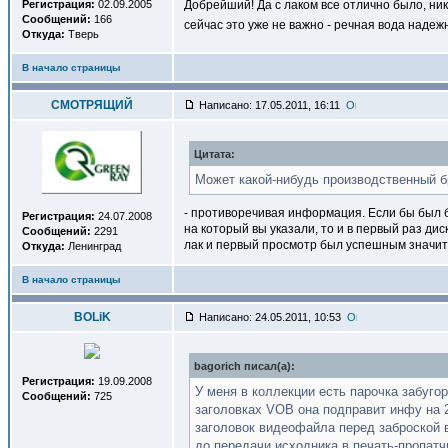
Регистрация:
02.09.2005
Добрейший! Да с лаком все отлично было, ник
Сообщений:
166
сейчас это уже не важно - речная вода наде
Откуда:
Тверь
В начало страницы
СМОТРЯЩИЙ
Написано: 17.05.2011, 16:11
Цитата:
Может какой-нибудь производственный бр
- противоречивая информация. Если бы был 
Регистрация:
24.07.2008
на который вы указали, то и в первый раз дис
Сообщений:
2291
лак и первый просмотр был успешным значит 
Откуда:
Ленинград
В начало страницы
BOLiK
Написано: 24.05.2011, 10:53
bagorich писал(a):
Регистрация:
19.09.2008
У меня в коллекции есть парочка забугор
Сообщений:
725
заголовках VOB она подправит инфу на 2
заголовок видеофайла перед заброской 
до передачи исходника в печать-пропат