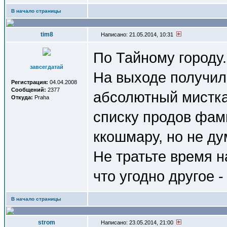
В начало страницы
tim8
Написано: 21.05.2014, 10:31
По Тайному городу.
завсегдатай
На выходе получил
Регистрация:
04.04.2008
Сообщений:
2377
абсолютный мисткас
Откуда:
Praha
списку продов фам
ккошмару, но не ду
Не тратьте время н
что угодно другое -
В начало страницы
strom
Написано: 23.05.2014, 21:00