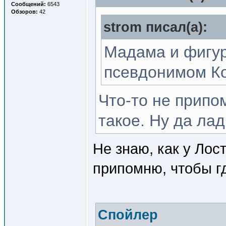
Сообщений:
6543
Обзоров:
42
strom писал(a):
Мадама и фигур
псевдонимом Ко
Что-то не припо
такое. Ну да лад
Не знаю, как у Лост
припомню, чтобы г
Спойлер