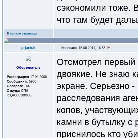
сэкономили тоже. 
что там будет даль
В начало страницы
prjanick
Написано: 15.08.2014, 16:33
Отсмотрел первый
Оборзеватель
двоякие. Не знаю 
Регистрация:
17.04.2008
Сообщений:
5965
экране. Серьезно -
Обзоров:
144
Откуда:
СПб
расследования аге
ICQ#335380035
копов, участвующих
камни в бутылку с 
приснилось кто уби