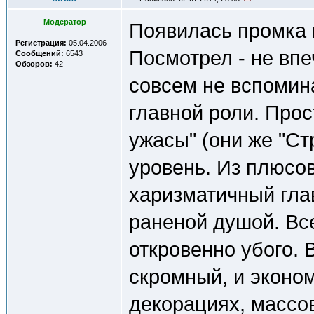
Модератор
Появилась промка 
Регистрация:
05.04.2006
Посмотрел - не впе
Сообщений:
6543
Обзоров:
42
совсем не вспомин
главной роли. Про
ужасы" (они же "Ст
уровень. Из плюсов
харизматичный глав
раненой душой. Вс
откровенно убого.
скромный, и эконо
декорациях, массов