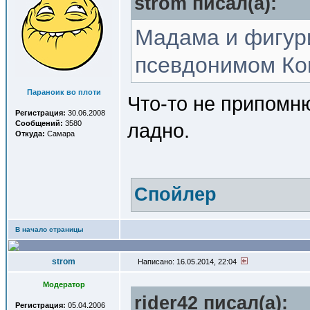
strom писал(a):
Мадама и фигури
псевдонимом Ко
Параноик во плоти
Что-то не припомню
Регистрация:
30.06.2008
Сообщений:
3580
ладно.
Откуда:
Самара
Спойлер
В начало страницы
strom
Написано: 16.05.2014, 22:04
Модератор
rider42 писал(a):
Регистрация:
05.04.2006