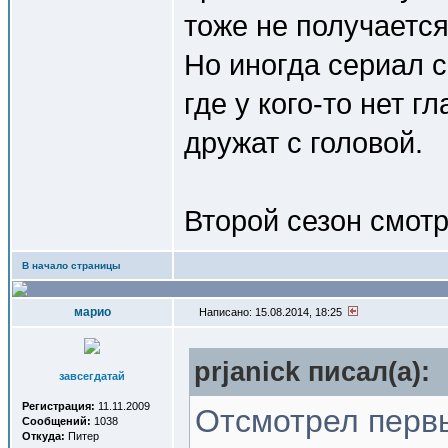
тоже не получаетс
Но иногда сериал с
где у кого-то нет гл
дружат с головой.
Второй сезон смот
В начало страницы
марио
Написано: 15.08.2014, 18:25
prjanick писал(a):
завсегдатай
Регистрация:
11.11.2009
Отсмотрел перв
Сообщений:
1038
Откуда:
Питер