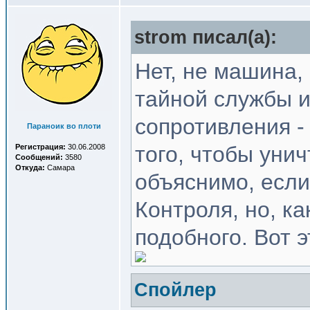
strom писал(a):
Нет, не машина, 
тайной службы и
сопротивления -
Параноик во плоти
того, чтобы уни
Регистрация:
30.06.2008
Сообщений:
3580
Откуда:
Самара
объяснимо, если
Контроля, но, к
подобного. Вот э
Спойлер