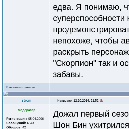
едва. Я понимаю, 
суперспособности 
продемонстрироват
непохоже, чтобы а
раскрыть персонаж
"Скорпион" так и о
забавы.
В начало страницы
strom
Написано: 12.10.2014, 21:52
Модератор
Дожал первый сезон
Регистрация:
05.04.2006
Шон Бин ухитрился
Сообщений:
6543
Обзоров:
42