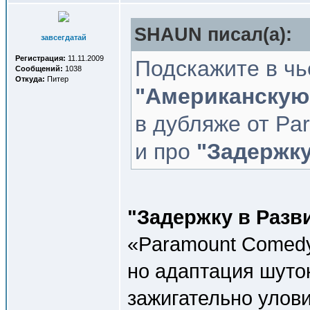
SHAUN писал(a):
завсегдатай
Регистрация:
11.11.2009
Подскажите в чь
Сообщений:
1038
Откуда:
Питер
"Американскую
в дубляже от Pa
и про
"Задержку
"Задержку в Разв
«Paramount Comedy
но адаптация шуто
зажигательно улов