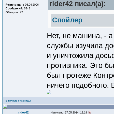
rider42 писал(a):
Регистрация:
05.04.2006
Сообщений:
6543
Обзоров:
42
Спойлер
Нет, не машина, - 
службы изучила до
и уничтожила досье
противника. Это б
был протеже Контро
ничего подобного. 
В начало страницы
rider42
Написано: 17.05.2014, 19:19