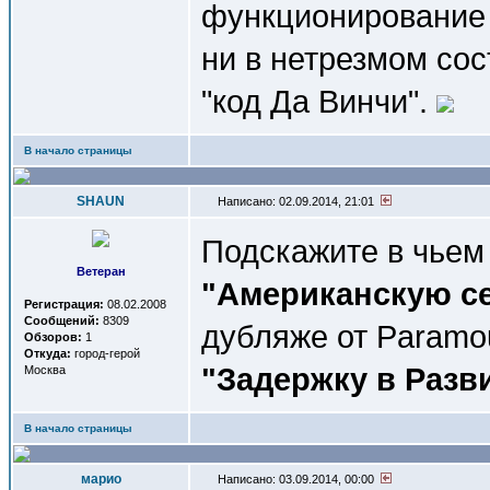
функционирование м
ни в нетрезмом со
"код Да Винчи".
В начало страницы
SHAUN
Написано: 02.09.2014, 21:01
Подскажите в чьем
Ветеран
"Американскую с
Регистрация:
08.02.2008
Сообщений:
8309
дубляже от Paramo
Обзоров:
1
Откуда:
город-герой
"Задержку в Разв
Москва
В начало страницы
марио
Написано: 03.09.2014, 00:00