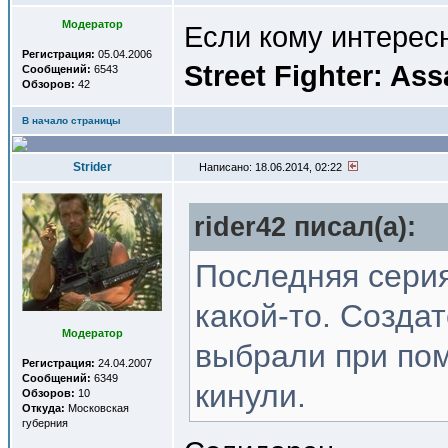
Модератор
Если кому интересн
Регистрация:
05.04.2006
Street Fighter: Ass
Сообщений:
6543
Обзоров:
42
В начало страницы
Strider
Написано: 18.06.2014, 02:22
rider42 писал(a):
Последняя серия
какой-то. Созда
Модератор
выбрали при пом
Регистрация:
24.04.2007
Сообщений:
6349
кинули.
Обзоров:
10
Откуда:
Московская
губерния