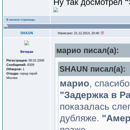
Ну так досмотрел
"
В начало страницы
SHAUN
Написано: 21.12.2014, 20:40
марио писал(a):
Ветеран
Регистрация:
08.02.2008
Сообщений:
8309
SHAUN писал(a):
Обзоров:
1
Откуда:
город-герой
Москва
марио
, спасиб
"Задержка в Р
показалась сле
дубляже.
"Амер
позже.