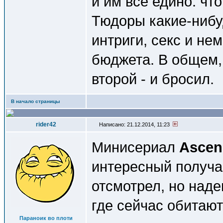
и им все едино: чт
Тюдоры какие-нибуд
интриги, секс и не
бюджета. В общем,
второй - и бросил.
В начало страницы
rider42
Написано: 21.12.2014, 11:23
Минисериал
Ascen
интересный получа
отсмотрел, но наде
где сейчас обитаю
Параноик во плоти