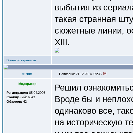
выбытия из сериала
такая странная шт
сюжетные линии, ос
XIII.
В начало страницы
strom
Написано: 21.12.2014, 09:36
Модератор
Решил ознакомитьс
Регистрация:
05.04.2006
Вроде бы и неплохо 
Сообщений:
6543
Обзоров:
42
одинаково все, так
на историческую т