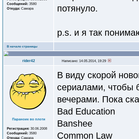
Сообщений:
3580
потянуло.
Откуда:
Самара
p.s. и я так поним
В начало страницы
rider42
Написано: 14.05.2014, 19:29
В виду скорой нов
сериалами, чтобы 
вечерами. Пока ск
Bad Education
Параноик во плоти
Banshee
Регистрация:
30.06.2008
Common Law
Сообщений:
3580
Откуда:
Самара