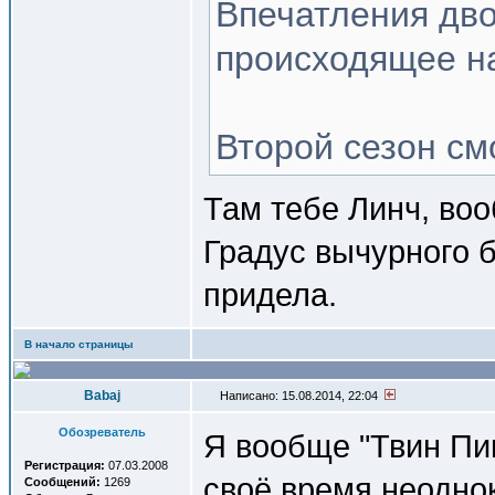
Впечатления дво
происходящее на
Второй сезон см
Там тебе Линч, во
Градус вычурного б
придела.
В начало страницы
Babaj
Написано: 15.08.2014, 22:04
Обозреватель
Я вообще "Твин Пи
Регистрация:
07.03.2008
своё время неоднок
Сообщений:
1269