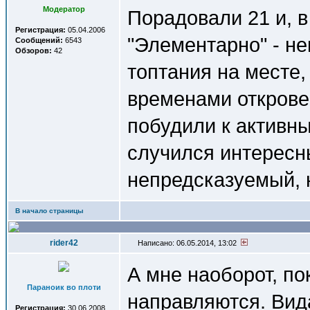
Модератор
Порадовали 21 и, в
Регистрация:
05.04.2006
"Элементарно" - не
Сообщений:
6543
Обзоров:
42
топтания на месте
временами открове
побудили к активн
случился интересн
непредсказуемый, 
В начало страницы
rider42
Написано: 06.05.2014, 13:02
А мне наоборот, пок
Параноик во плоти
направляются. Вида
Регистрация:
30.06.2008