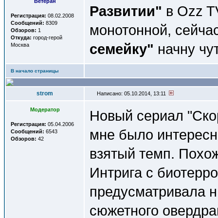
Ветеран
Развитии"
в Ozz TV
Регистрация:
08.02.2008
Сообщений:
8309
монотонной, сейча
Обзоров:
1
Откуда:
город-герой
семейку"
начну чут
Москва
В начало страницы
strom
Написано: 05.10.2014, 13:11
Модератор
Новый сериал "Ско
Регистрация:
05.04.2006
мне было интересн
Сообщений:
6543
Обзоров:
42
взятый темп. Похож
Интрига с биотерр
предусматривала ни
сюжетного овердра