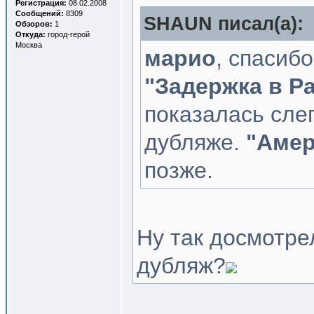
Регистрация:
08.02.2008
Сообщений:
8309
SHAUN писал(a):
Обзоров:
1
Откуда:
город-герой
Москва
марио
, спасиб
"Задержка в Р
показалась сле
дубляже.
"Амер
позже.
Ну так досмотр
дубляж?