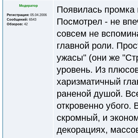
Модератор
Появилась промка 
Регистрация:
05.04.2006
Посмотрел - не впе
Сообщений:
6543
Обзоров:
42
совсем не вспомин
главной роли. Про
ужасы" (они же "Ст
уровень. Из плюсов
харизматичный глав
раненой душой. Вс
откровенно убого.
скромный, и эконо
декорациях, массов