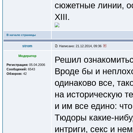
сюжетные линии, ос
XIII.
В начало страницы
strom
Написано: 21.12.2014, 09:36
Модератор
Решил ознакомитьс
Регистрация:
05.04.2006
Вроде бы и неплохо 
Сообщений:
6543
Обзоров:
42
одинаково все, так
на историческую т
и им все едино: чт
Тюдоры какие-нибуд
интриги, секс и не