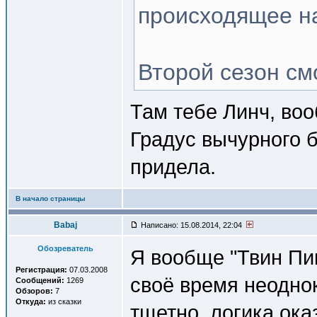
происходящее на
Второй сезон см
Там тебе Линч, во
Градус вычурного б
придела.
В начало страницы
Babaj
Написано: 15.08.2014, 22:04
Обозреватель
Я вообще "Твин Пи
Регистрация:
07.03.2008
своё время неоднок
Сообщений:
1269
Обзоров:
7
Откуда:
из сказки
тщетно, логика ока