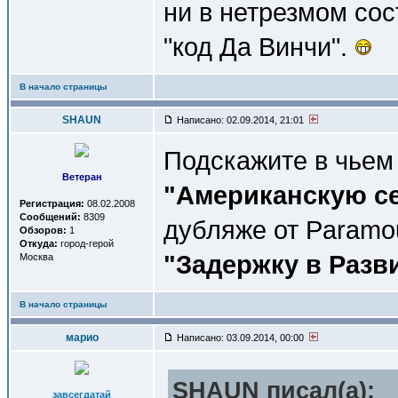
ни в нетрезмом со
"код Да Винчи".
В начало страницы
SHAUN
Написано: 02.09.2014, 21:01
Подскажите в чьем
Ветеран
"Американскую с
Регистрация:
08.02.2008
Сообщений:
8309
дубляже от Paramo
Обзоров:
1
Откуда:
город-герой
"Задержку в Разв
Москва
В начало страницы
марио
Написано: 03.09.2014, 00:00
SHAUN писал(a):
завсегдатай