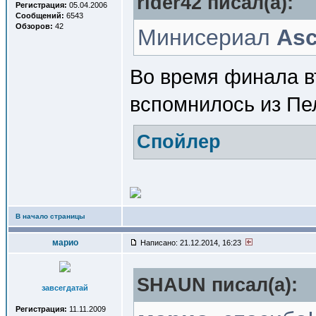
rider42 писал(a):
Регистрация:
05.04.2006
Сообщений:
6543
Обзоров:
42
Минисериал
Asc
Во время финала в
вспомнилось из Пе
Спойлер
В начало страницы
марио
Написано: 21.12.2014, 16:23
SHAUN писал(a):
завсегдатай
Регистрация:
11.11.2009