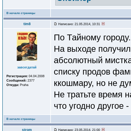
В начало страницы
tim8
Написано: 21.05.2014, 10:31
По Тайному городу.
На выходе получил
абсолютный мисткас
завсегдатай
списку продов фам
Регистрация:
04.04.2008
ккошмару, но не ду
Сообщений:
2377
Откуда:
Praha
Не тратьте время н
что угодно другое -
В начало страницы
strom
Написано: 23.05.2014, 21:00