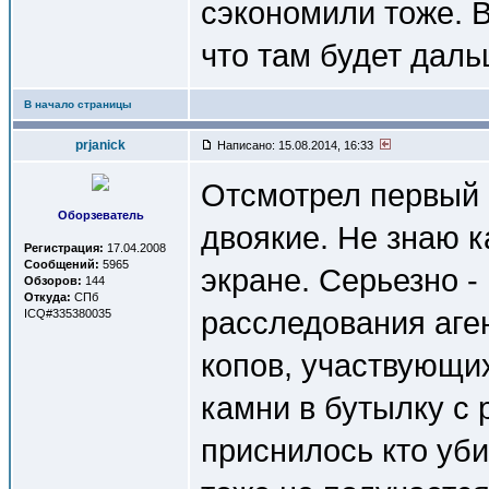
сэкономили тоже. 
что там будет даль
В начало страницы
prjanick
Написано: 15.08.2014, 16:33
Отсмотрел первый
Оборзеватель
двоякие. Не знаю 
Регистрация:
17.04.2008
Сообщений:
5965
экране. Серьезно -
Обзоров:
144
Откуда:
СПб
расследования аге
ICQ#335380035
копов, участвующих
камни в бутылку с 
приснилось кто уби