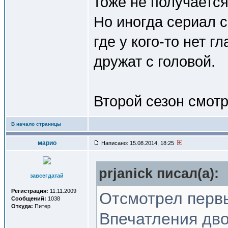
тоже не получаетс
Но иногда сериал с
где у кого-то нет гл
дружат с головой.
Второй сезон смот
В начало страницы
марио
Написано: 15.08.2014, 18:25
prjanick писал(a):
завсегдатай
Регистрация:
11.11.2009
Отсмотрел перв
Сообщений:
1038
Откуда:
Питер
Впечатления дво