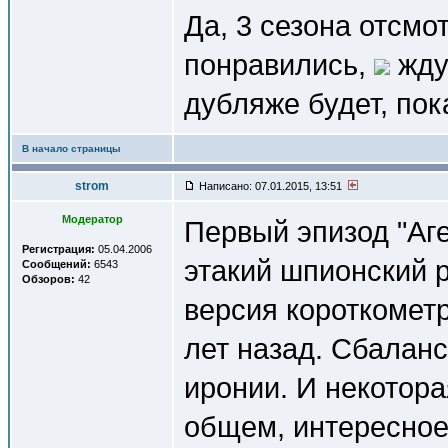
Да, 3 сезона отсмо
понравились,
жду 
дубляже будет, пока
В начало страницы
strom
Написано: 07.01.2015, 13:51
Модератор
Первый эпизод "Аг
Регистрация:
05.04.2006
этакий шпионский р
Сообщений:
6543
Обзоров:
42
версия короткометр
лет назад. Сбалан
иронии. И некотора
общем, интересное