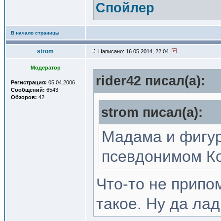
Спойлер
В начало страницы
strom
Написано: 16.05.2014, 22:04
Модератор
rider42 писал(a):
Регистрация:
05.04.2006
Сообщений:
6543
Обзоров:
42
strom писал(a):
Мадама и фигур
псевдонимом Ко
Что-то не припо
такое. Ну да лад