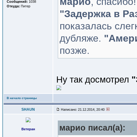
марио
, спасибо
Сообщений:
1038
Откуда:
Питер
"Задержка в Ра
показалась слег
дубляже.
"Амер
позже.
Ну так досмотрел
"
В начало страницы
SHAUN
Написано: 21.12.2014, 20:40
марио писал(a):
Ветеран