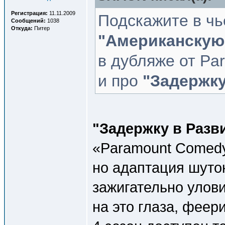
Регистрация:
11.11.2009
Подскажите в чь
Сообщений:
1038
Откуда:
Питер
"Американскую
в дубляже от Pa
и про
"Задержку
"Задержку в Разв
«Paramount Comedy
но адаптация шуто
зажигательно улов
на это глаза, фее