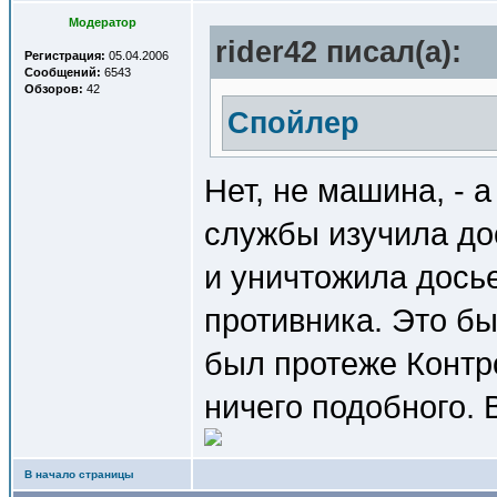
Модератор
rider42 писал(a):
Регистрация:
05.04.2006
Сообщений:
6543
Обзоров:
42
Спойлер
Нет, не машина, - 
службы изучила до
и уничтожила досье
противника. Это б
был протеже Контро
ничего подобного. 
В начало страницы