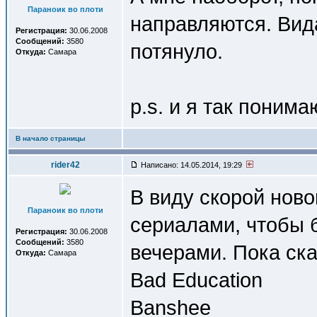
Параноик во плоти
направляются. Вида
Регистрация:
30.06.2008
Сообщений:
3580
потянуло.
Откуда:
Самара
p.s. и я так поним
В начало страницы
rider42
Написано: 14.05.2014, 19:29
В виду скорой нов
Параноик во плоти
сериалами, чтобы 
Регистрация:
30.06.2008
Сообщений:
3580
вечерами. Пока ск
Откуда:
Самара
Bad Education
Banshee