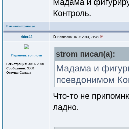
Мадама и фигуриру
Контроль.
В начало страницы
rider42
Написано: 16.05.2014, 21:38
strom писал(a):
Параноик во плоти
Регистрация:
30.06.2008
Мадама и фигури
Сообщений:
3580
Откуда:
Самара
псевдонимом Ко
Что-то не припомню
ладно.