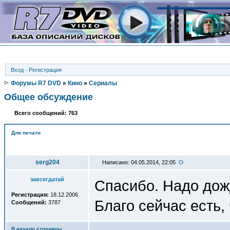
Вход
·
Регистрация
Форумы R7 DVD
»
Кино
»
Сериалы
Общее обсуждение
Всего сообщений: 763
Для печати
Автор
serg204
Написано: 04.05.2014, 22:05
завсегдатай
Спасибо. Надо дож
Регистрация:
18.12.2006
Благо сейчас есть, 
Сообщений:
3787
В начало страницы