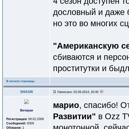
4 сезон доступен т
дословный и даже 
но это во многих сц
"Американскую с
сбиваются и персо
проститутки и быдл
В начало страницы
SHAUN
Написано: 03.09.2014, 20:40
марио
, спасибо! 
Ветеран
Развитии"
в Ozz TV
Регистрация:
08.02.2008
Сообщений:
8309
монотонной, сейча
Обзоров:
1