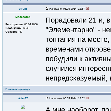
strom
Написано: 06.05.2014, 12:37
Модератор
Порадовали 21 и, в
Регистрация:
05.04.2006
"Элементарно" - не
Сообщений:
6543
Обзоров:
42
топтания на месте
временами открове
побудили к активн
случился интересн
непредсказуемый, 
В начало страницы
rider42
Написано: 06.05.2014, 13:02
А мне наоборот, пок