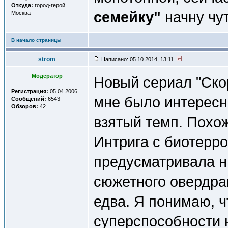
Откуда:
город-герой
семейку"
начну чут
Москва
В начало страницы
strom
Написано: 05.10.2014, 13:11
Модератор
Новый сериал "Ско
Регистрация:
05.04.2006
мне было интересн
Сообщений:
6543
Обзоров:
42
взятый темп. Похож
Интрига с биотерр
предусматривала ни
сюжетного овердра
едва. Я понимаю, 
суперспособности 