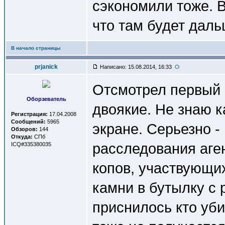
сэкономили тоже. 
что там будет даль
В начало страницы
prjanick
Написано: 15.08.2014, 16:33
Отсмотрел первый
Оборзеватель
двоякие. Не знаю 
Регистрация:
17.04.2008
Сообщений:
5965
экране. Серьезно -
Обзоров:
144
Откуда:
СПб
расследования аге
ICQ#335380035
копов, участвующих
камни в бутылку с 
приснилось кто уби