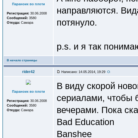
Параноик во плоти
направляются. Вида
Регистрация:
30.06.2008
Сообщений:
3580
потянуло.
Откуда:
Самара
p.s. и я так поним
В начало страницы
rider42
Написано: 14.05.2014, 19:29
В виду скорой нов
Параноик во плоти
сериалами, чтобы 
Регистрация:
30.06.2008
Сообщений:
3580
вечерами. Пока ск
Откуда:
Самара
Bad Education
Banshee