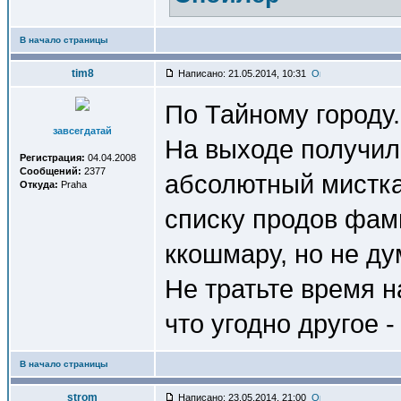
В начало страницы
tim8
Написано: 21.05.2014, 10:31
По Тайному городу.
завсегдатай
На выходе получил
Регистрация:
04.04.2008
Сообщений:
2377
абсолютный мисткас
Откуда:
Praha
списку продов фам
ккошмару, но не ду
Не тратьте время н
что угодно другое -
В начало страницы
strom
Написано: 23.05.2014, 21:00