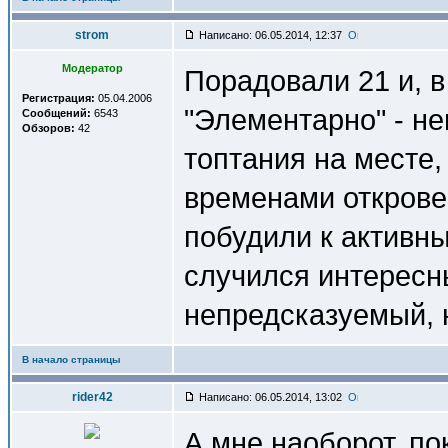
strom
Написано: 06.05.2014, 12:37
Модератор
Порадовали 21 и, в
Регистрация:
05.04.2006
"Элементарно" - не
Сообщений:
6543
Обзоров:
42
топтания на месте
временами открове
побудили к активн
случился интересн
непредсказуемый, 
В начало страницы
rider42
Написано: 06.05.2014, 13:02
А мне наоборот, пок