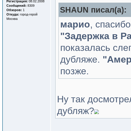
Регистрация:
08.02.2008
Сообщений:
8309
SHAUN писал(a):
Обзоров:
1
Откуда:
город-герой
Москва
марио
, спасиб
"Задержка в Р
показалась сле
дубляже.
"Амер
позже.
Ну так досмотр
дубляж?