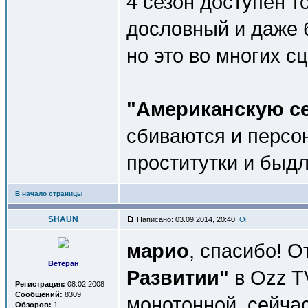
4 сезон доступен т
дословный и даже 
но это во многих сц
"Американскую с
сбиваются и персо
проститутки и быдл
В начало страницы
SHAUN
Написано: 03.09.2014, 20:40
марио
, спасибо! 
Ветеран
Развитии"
в Ozz TV
Регистрация:
08.02.2008
Сообщений:
8309
монотонной, сейча
Обзоров:
1