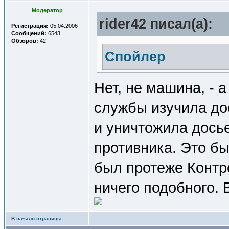
Модератор
rider42 писал(a):
Регистрация:
05.04.2006
Сообщений:
6543
Обзоров:
42
Спойлер
Нет, не машина, - 
службы изучила до
и уничтожила досье
противника. Это б
был протеже Контро
ничего подобного. 
В начало страницы