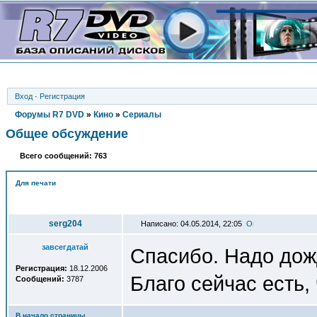
Вход
·
Регистрация
Форумы R7 DVD
»
Кино
»
Сериалы
Общее обсуждение
Всего сообщений: 763
Для печати
Автор
serg204
Написано: 04.05.2014, 22:05
завсегдатай
Спасибо. Надо дож
Регистрация:
18.12.2006
Благо сейчас есть, 
Сообщений:
3787
В начало страницы