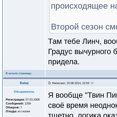
происходящее на
Второй сезон см
Там тебе Линч, во
Градус вычурного б
придела.
В начало страницы
Babaj
Написано: 15.08.2014, 22:04
Обозреватель
Я вообще "Твин Пи
Регистрация:
07.03.2008
своё время неоднок
Сообщений:
1269
Обзоров:
7
Откуда:
из сказки
тщетно, логика ока