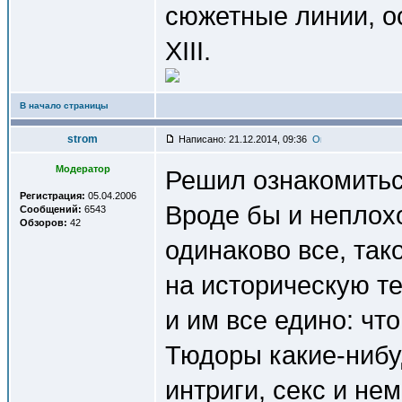
сюжетные линии, ос
XIII.
В начало страницы
strom
Написано: 21.12.2014, 09:36
Модератор
Решил ознакомитьс
Регистрация:
05.04.2006
Вроде бы и неплохо 
Сообщений:
6543
Обзоров:
42
одинаково все, так
на историческую т
и им все едино: чт
Тюдоры какие-нибуд
интриги, секс и не