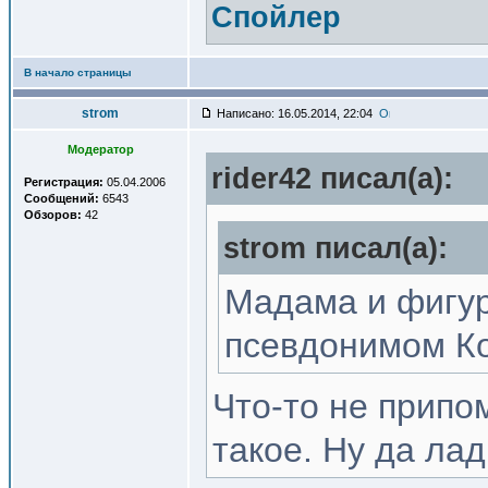
Спойлер
В начало страницы
strom
Написано: 16.05.2014, 22:04
Модератор
rider42 писал(a):
Регистрация:
05.04.2006
Сообщений:
6543
Обзоров:
42
strom писал(a):
Мадама и фигур
псевдонимом Ко
Что-то не припо
такое. Ну да лад