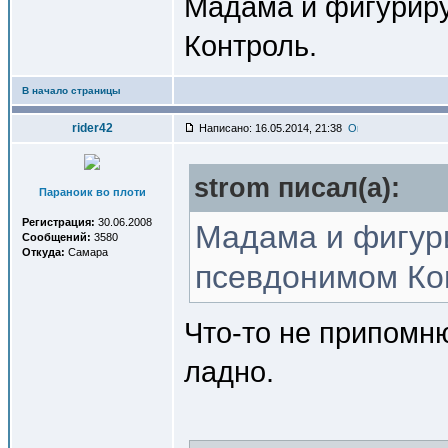
Мадама и фигуриру
Контроль.
В начало страницы
rider42
Написано: 16.05.2014, 21:38
strom писал(a):
Параноик во плоти
Регистрация:
30.06.2008
Мадама и фигури
Сообщений:
3580
Откуда:
Самара
псевдонимом Ко
Что-то не припомню
ладно.