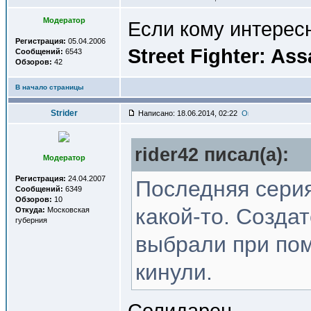
Модератор
Если кому интересн
Регистрация:
05.04.2006
Street Fighter: Ass
Сообщений:
6543
Обзоров:
42
В начало страницы
Strider
Написано: 18.06.2014, 02:22
rider42 писал(a):
Модератор
Регистрация:
24.04.2007
Последняя серия
Сообщений:
6349
Обзоров:
10
какой-то. Созда
Откуда:
Московская
губерния
выбрали при пом
кинули.
Солидарен.