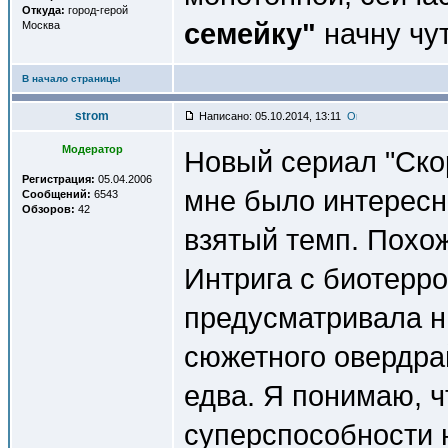
Откуда:
город-герой
семейку"
начну чут
Москва
В начало страницы
strom
Написано: 05.10.2014, 13:11
Модератор
Новый сериал "Ско
Регистрация:
05.04.2006
мне было интересн
Сообщений:
6543
Обзоров:
42
взятый темп. Похож
Интрига с биотерр
предусматривала ни
сюжетного овердра
едва. Я понимаю, 
суперспособности 