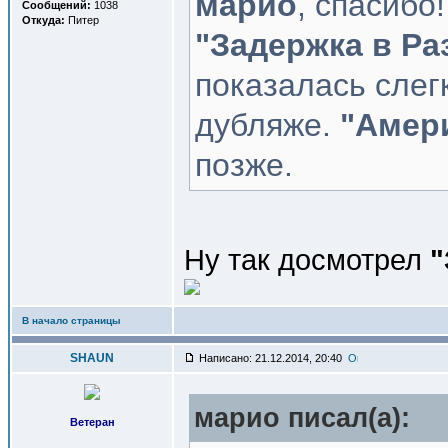
марио
, спасибо
Сообщений:
1038
Откуда:
Питер
"Задержка в Ра
показалась слег
дубляже.
"Амер
позже.
Ну так досмотрел
"
В начало страницы
SHAUN
Написано: 21.12.2014, 20:40
марио писал(a):
Ветеран