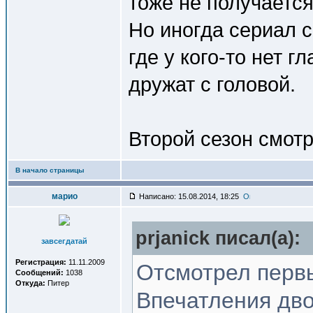
тоже не получаетс
Но иногда сериал с
где у кого-то нет гл
дружат с головой.
Второй сезон смот
В начало страницы
марио
Написано: 15.08.2014, 18:25
prjanick писал(a):
завсегдатай
Регистрация:
11.11.2009
Отсмотрел перв
Сообщений:
1038
Откуда:
Питер
Впечатления дво