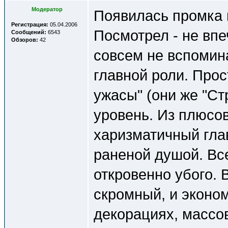
Модератор
Появилась промка 
Регистрация:
05.04.2006
Посмотрел - не впе
Сообщений:
6543
Обзоров:
42
совсем не вспомин
главной роли. Про
ужасы" (они же "Ст
уровень. Из плюсов
харизматичный глав
раненой душой. Вс
откровенно убого.
скромный, и эконо
декорациях, массов