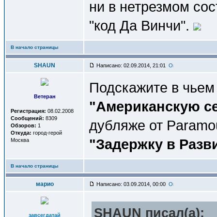
ни в нетрезмом со
"код Да Винчи".
В начало страницы
SHAUN
Написано: 02.09.2014, 21:01
Подскажите в чьем
Ветеран
"Американскую с
Регистрация:
08.02.2008
Сообщений:
8309
дубляже от Paramo
Обзоров:
1
Откуда:
город-герой
"Задержку в Разв
Москва
В начало страницы
марио
Написано: 03.09.2014, 00:00
SHAUN писал(a):
завсегдатай