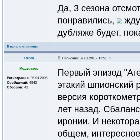
Да, 3 сезона отсмо
понравились,
жду 
дубляже будет, пока
В начало страницы
strom
Написано: 07.01.2015, 13:51
Модератор
Первый эпизод "Аг
Регистрация:
05.04.2006
этакий шпионский р
Сообщений:
6543
Обзоров:
42
версия короткометр
лет назад. Сбалан
иронии. И некотора
общем, интересное