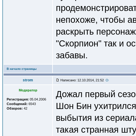
продемонстрироват
непохоже, чтобы а
раскрыть персонаж
"Скорпион" так и о
забавы.
В начало страницы
strom
Написано: 12.10.2014, 21:52
Модератор
Дожал первый сезон
Регистрация:
05.04.2006
Шон Бин ухитрился
Сообщений:
6543
Обзоров:
42
выбытия из сериала
такая странная шт