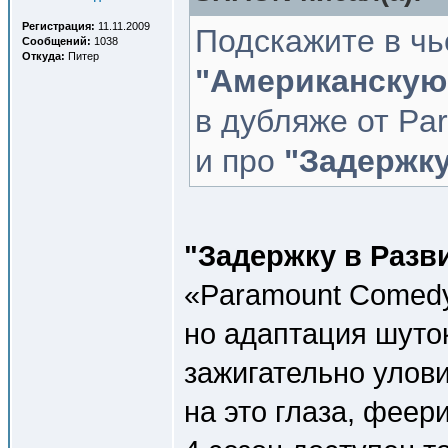
Регистрация:
11.11.2009
Подскажите в чь
Сообщений:
1038
Откуда:
Питер
"Американскую
в дубляже от Pa
и про
"Задержку
"Задержку в Разв
«Paramount Comedy
но адаптация шуто
зажигательно улов
на это глаза, фее