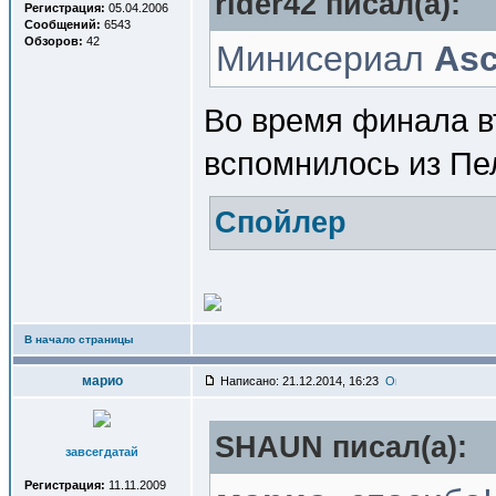
rider42 писал(a):
Регистрация:
05.04.2006
Сообщений:
6543
Обзоров:
42
Минисериал
Asc
Во время финала в
вспомнилось из Пе
Спойлер
В начало страницы
марио
Написано: 21.12.2014, 16:23
SHAUN писал(a):
завсегдатай
Регистрация:
11.11.2009