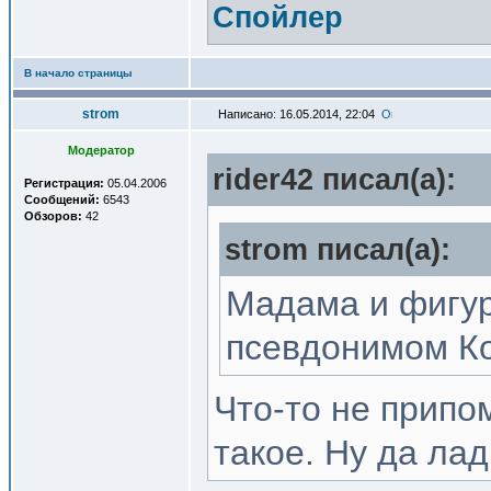
Спойлер
В начало страницы
strom
Написано: 16.05.2014, 22:04
Модератор
rider42 писал(a):
Регистрация:
05.04.2006
Сообщений:
6543
Обзоров:
42
strom писал(a):
Мадама и фигур
псевдонимом Ко
Что-то не припо
такое. Ну да лад