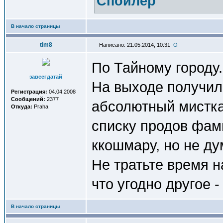
Спойлер
В начало страницы
tim8
Написано: 21.05.2014, 10:31
По Тайному городу.
завсегдатай
На выходе получил
Регистрация:
04.04.2008
Сообщений:
2377
абсолютный мисткас
Откуда:
Praha
списку продов фам
ккошмару, но не ду
Не тратьте время н
что угодно другое -
В начало страницы