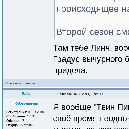
происходящее на
Второй сезон см
Там тебе Линч, во
Градус вычурного б
придела.
В начало страницы
Babaj
Написано: 15.08.2014, 22:04
Обозреватель
Я вообще "Твин Пи
Регистрация:
07.03.2008
своё время неоднок
Сообщений:
1269
Обзоров:
7
Откуда:
из сказки