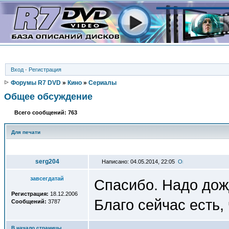
Вход
·
Регистрация
Форумы R7 DVD
»
Кино
»
Сериалы
Общее обсуждение
Всего сообщений: 763
Для печати
Автор
serg204
Написано: 04.05.2014, 22:05
завсегдатай
Спасибо. Надо дож
Регистрация:
18.12.2006
Благо сейчас есть, 
Сообщений:
3787
В начало страницы