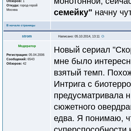
монотонной, сейча
Обзоров:
1
Откуда:
город-герой
семейку"
начну чут
Москва
В начало страницы
strom
Написано: 05.10.2014, 13:11
Модератор
Новый сериал "Ско
Регистрация:
05.04.2006
мне было интересн
Сообщений:
6543
Обзоров:
42
взятый темп. Похож
Интрига с биотерр
предусматривала ни
сюжетного овердра
едва. Я понимаю, 
суперспособности 