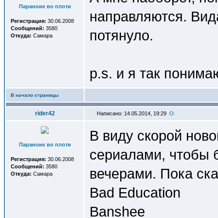
Параноик во плоти
направляются. Вида
Регистрация:
30.06.2008
Сообщений:
3580
потянуло.
Откуда:
Самара
p.s. и я так поним
В начало страницы
rider42
Написано: 14.05.2014, 19:29
В виду скорой нов
Параноик во плоти
сериалами, чтобы 
Регистрация:
30.06.2008
Сообщений:
3580
вечерами. Пока ск
Откуда:
Самара
Bad Education
Banshee