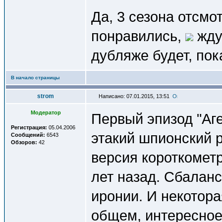
Да, 3 сезона отсмо
понравились,
жду 
дубляже будет, пока
В начало страницы
strom
Написано: 07.01.2015, 13:51
Модератор
Первый эпизод "Аг
Регистрация:
05.04.2006
этакий шпионский р
Сообщений:
6543
Обзоров:
42
версия короткометр
лет назад. Сбалан
иронии. И некотора
общем, интересное