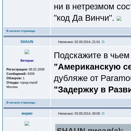
ни в нетрезмом со
"код Да Винчи".
В начало страницы
SHAUN
Написано: 02.09.2014, 21:01
Подскажите в чьем
Ветеран
"Американскую с
Регистрация:
08.02.2008
Сообщений:
8309
дубляже от Paramo
Обзоров:
1
Откуда:
город-герой
"Задержку в Разв
Москва
В начало страницы
марио
Написано: 03.09.2014, 00:00