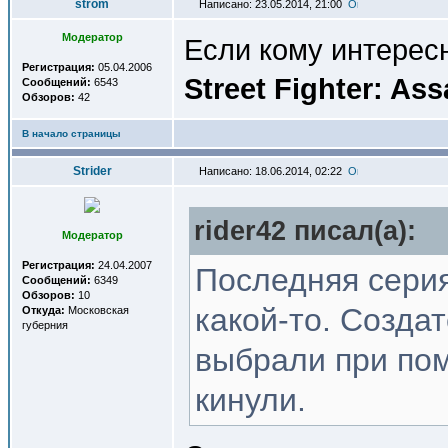
strom
Написано: 23.05.2014, 21:00
Модератор
Если кому интересн
Регистрация:
05.04.2006
Street Fighter: Ass
Сообщений:
6543
Обзоров:
42
В начало страницы
Strider
Написано: 18.06.2014, 02:22
rider42 писал(a):
Модератор
Регистрация:
24.04.2007
Последняя серия
Сообщений:
6349
Обзоров:
10
какой-то. Созда
Откуда:
Московская
губерния
выбрали при пом
кинули.