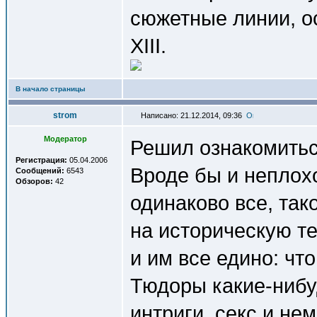
сюжетные линии, ос
XIII.
В начало страницы
strom
Написано: 21.12.2014, 09:36
Модератор
Решил ознакомитьс
Регистрация:
05.04.2006
Вроде бы и неплохо 
Сообщений:
6543
Обзоров:
42
одинаково все, так
на историческую т
и им все едино: чт
Тюдоры какие-нибуд
интриги, секс и не