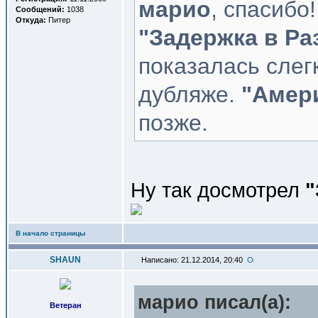
марио
, спасибо
Сообщений:
1038
Откуда:
Питер
"Задержка в Ра
показалась слег
дубляже.
"Амер
позже.
Ну так досмотрел
"
В начало страницы
SHAUN
Написано: 21.12.2014, 20:40
марио писал(a):
Ветеран