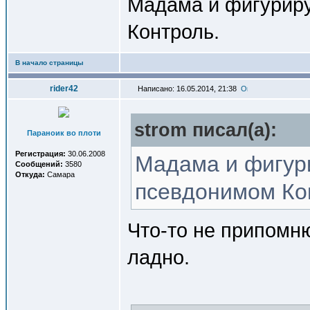
Мадама и фигуриру
Контроль.
В начало страницы
rider42
Написано: 16.05.2014, 21:38
strom писал(a):
Параноик во плоти
Регистрация:
30.06.2008
Мадама и фигури
Сообщений:
3580
Откуда:
Самара
псевдонимом Ко
Что-то не припомню
ладно.