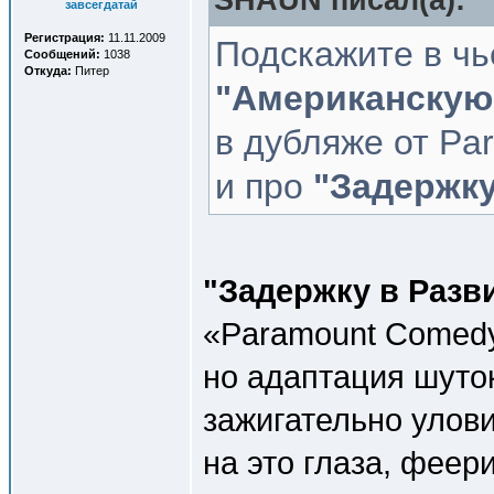
SHAUN писал(a):
завсегдатай
Регистрация:
11.11.2009
Подскажите в чь
Сообщений:
1038
Откуда:
Питер
"Американскую
в дубляже от Pa
и про
"Задержку
"Задержку в Разв
«Paramount Comedy
но адаптация шуто
зажигательно улов
на это глаза, фее