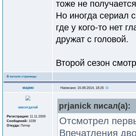
тоже не получаетс
Но иногда сериал с
где у кого-то нет гл
дружат с головой.
Второй сезон смот
В начало страницы
марио
Написано: 15.08.2014, 18:25
prjanick писал(a):
завсегдатай
Регистрация:
11.11.2009
Отсмотрел перв
Сообщений:
1038
Откуда:
Питер
Впечатления дво