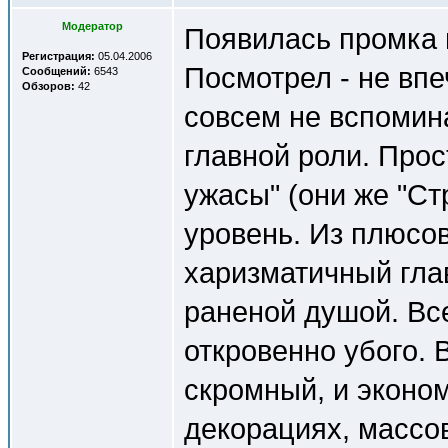
Модератор
Появилась промка 
Регистрация:
05.04.2006
Посмотрел - не впе
Сообщений:
6543
Обзоров:
42
совсем не вспомин
главной роли. Про
ужасы" (они же "Ст
уровень. Из плюсов
харизматичный глав
раненой душой. Вс
откровенно убого.
скромный, и эконо
декорациях, массов