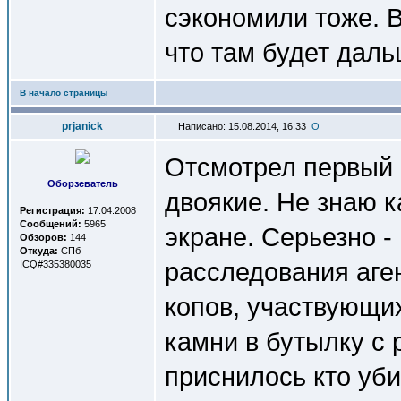
сэкономили тоже. 
что там будет даль
В начало страницы
prjanick
Написано: 15.08.2014, 16:33
Отсмотрел первый
Оборзеватель
двоякие. Не знаю 
Регистрация:
17.04.2008
Сообщений:
5965
экране. Серьезно -
Обзоров:
144
Откуда:
СПб
расследования аге
ICQ#335380035
копов, участвующих
камни в бутылку с 
приснилось кто уби