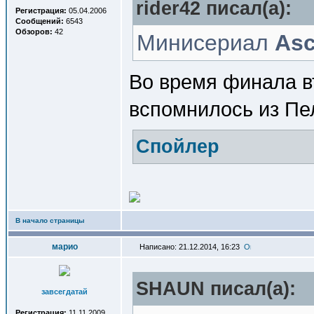
rider42 писал(a):
Регистрация:
05.04.2006
Сообщений:
6543
Обзоров:
42
Минисериал
Asc
Во время финала в
вспомнилось из Пе
Спойлер
В начало страницы
марио
Написано: 21.12.2014, 16:23
SHAUN писал(a):
завсегдатай
Регистрация:
11.11.2009