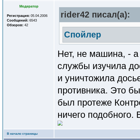
Модератор
rider42 писал(a):
Регистрация:
05.04.2006
Сообщений:
6543
Обзоров:
42
Спойлер
Нет, не машина, - 
службы изучила до
и уничтожила досье
противника. Это б
был протеже Контро
ничего подобного. 
В начало страницы