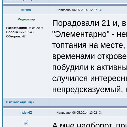
strom
Написано: 06.05.2014, 12:37
Модератор
Порадовали 21 и, в
Регистрация:
05.04.2006
"Элементарно" - не
Сообщений:
6543
Обзоров:
42
топтания на месте
временами открове
побудили к активн
случился интересн
непредсказуемый, 
В начало страницы
rider42
Написано: 06.05.2014, 13:02
А мне наоборот, пок