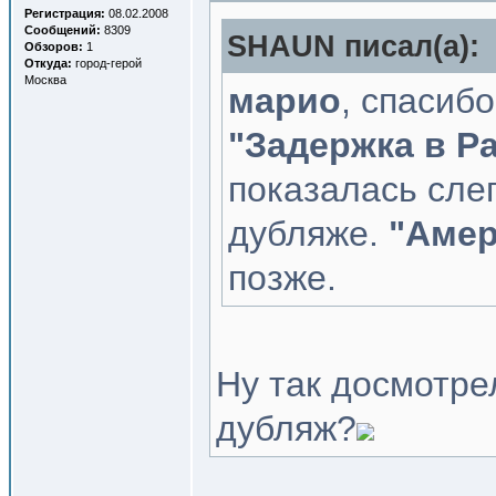
Регистрация:
08.02.2008
Сообщений:
8309
SHAUN писал(a):
Обзоров:
1
Откуда:
город-герой
Москва
марио
, спасиб
"Задержка в Р
показалась сле
дубляже.
"Амер
позже.
Ну так досмотр
дубляж?