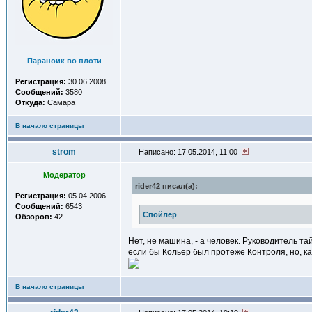
Параноик во плоти
Регистрация:
30.06.2008
Сообщений:
3580
Откуда:
Самара
В начало страницы
strom
Написано: 17.05.2014, 11:00
Модератор
rider42 писал(a):
Регистрация:
05.04.2006
Сообщений:
6543
Спойлер
Обзоров:
42
Нет, не машина, - а человек. Руководитель т
если бы Кольер был протеже Контроля, но, ка
В начало страницы