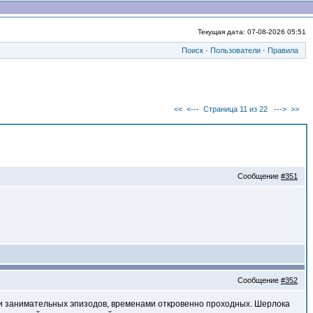
Текущая дата: 07-08-2026 05:51
Поиск
·
Пользователи
·
Правила
<<
<---
Страница 11 из 22
--->
>>
Сообщение
#351
Сообщение
#352
ами занимательных эпизодов, временами откровенно проходных. Шерлока