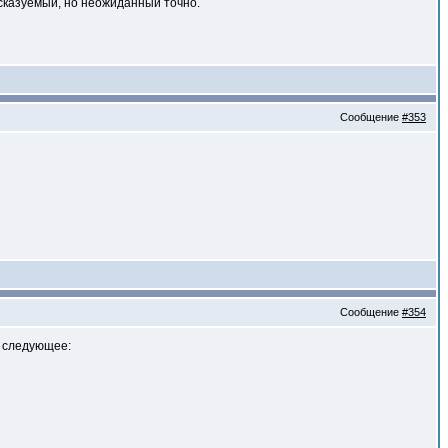
сказуемый, но неожиданный точно.
Сообщение
#353
Сообщение
#354
л следующее: