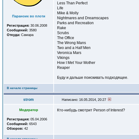
Less Than Perfect
Life
Mike & Molly
Параноик во плоти
Nightmares and Dreamscapes
Parks and Recreation
Регистрация:
30.06.2008
Rake
Сообщений:
3580
Scrubs
Откуда:
Самара
The Office
The Wrong Mans
Two and a Half Men
Veronica Mars
Vikings
How I Met Your Mother
Reaper
Буду и дальше поискивать подходящее.
В начало страницы
strom
Написано: 16.05.2014, 20:27
Модератор
Кто-нибудь смотрит Person of Interest?
Регистрация:
05.04.2006
Сообщений:
6543
Обзоров:
42
В начало страницы