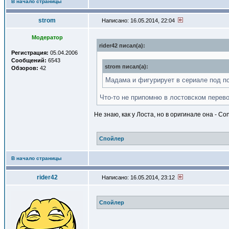
В начало страницы
strom
Написано: 16.05.2014, 22:04
Модератор
rider42 писал(a):
Регистрация:
05.04.2006
Сообщений:
6543
strom писал(a):
Обзоров:
42
Мадама и фигурирует в сериале под п
Что-то не припомню в лостовском перево
Не знаю, как у Лоста, но в оригинале она - C
Спойлер
В начало страницы
rider42
Написано: 16.05.2014, 23:12
Спойлер