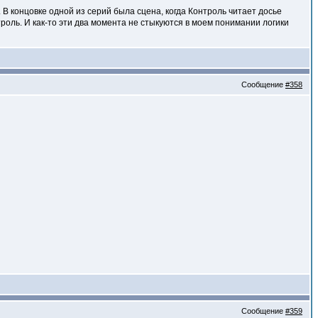
. В концовке одной из серий была сцена, когда Контроль читает досье
роль. И как-то эти два момента не стыкуются в моем понимании логики
Сообщение
#358
Сообщение
#359