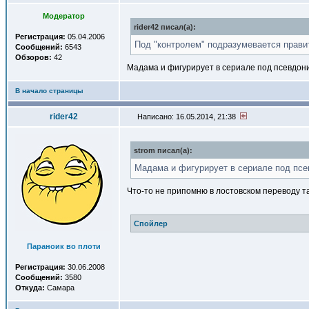
Модератор
rider42 писал(a):
Регистрация:
05.04.2006
Под "контролем" подразумевается правит
Сообщений:
6543
Обзоров:
42
Мадама и фигурирует в сериале под псевдон
В начало страницы
rider42
Написано: 16.05.2014, 21:38
strom писал(a):
Мадама и фигурирует в сериале под пс
Что-то не припомню в лостовском переводу та
Спойлер
Параноик во плоти
Регистрация:
30.06.2008
Сообщений:
3580
Откуда:
Самара