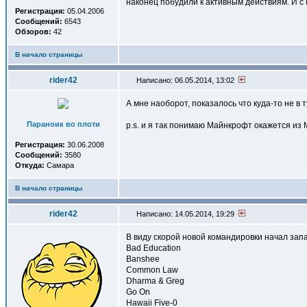
наконец побудили к активным действиям. И 
Регистрация:
05.04.2006
Сообщений:
6543
Обзоров:
42
В начало страницы
rider42
Написано: 06.05.2014, 13:02
А мне наоборот, показалось что куда-то не в
Параноик во плоти
p.s. и я так понимаю Майнкрофт окажется из 
Регистрация:
30.06.2008
Сообщений:
3580
Откуда:
Самара
В начало страницы
rider42
Написано: 14.05.2014, 19:29
В виду скорой новой командировки начал зап
Bad Education
Banshee
Common Law
Dharma & Greg
Go On
Hawaii Five-0