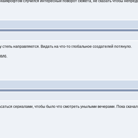
с Майкрофтом случился интересный поворот сюжета, не сказать чтобы непред
 ту степь направляются. Видать на что-то глобальное создателей потянуло.
МИ6.
асаться сериалами, чтобы было что смотреть унылыми вечерами. Пока скача