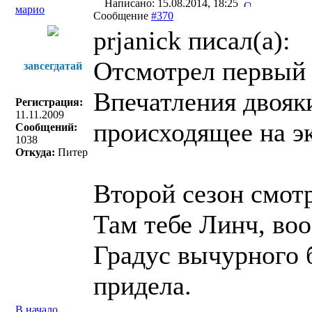
Написано: 15.08.2014, 18:25
марио
Сообщение
#370
prjanick писал(a):
Отсмотрел первый
завсегдатай
Впечатления двояк
Регистрация:
11.11.2009
происходящее на э
Сообщений:
1038
Откуда:
Питер
Второй сезон смот
Там тебе Линч, во
Градус вычурного б
придела.
В начало