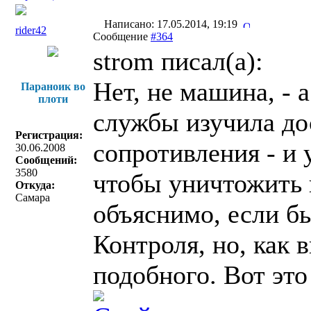
Написано: 17.05.2014, 19:19
rider42
Сообщение
#364
strom писал(a):
Нет, не машина, - 
Параноик во
плоти
службы изучила до
Регистрация:
сопротивления - и 
30.06.2008
Сообщений:
3580
чтобы уничтожить 
Откуда:
Самара
объяснимо, если б
Контроля, но, как 
подобного. Вот это