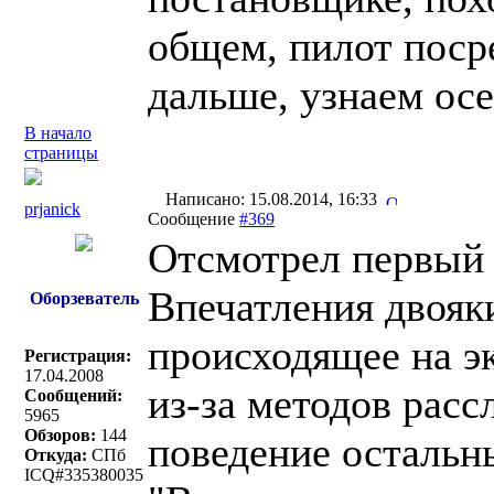
общем, пилот поср
дальше, узнаем ос
В начало
страницы
Написано: 15.08.2014, 16:33
prjanick
Сообщение
#369
Отсмотрел первый
Впечатления двояк
Оборзеватель
происходящее на эк
Регистрация:
17.04.2008
из-за методов расс
Сообщений:
5965
Обзоров:
144
поведение остальн
Откуда:
СПб
ICQ#335380035