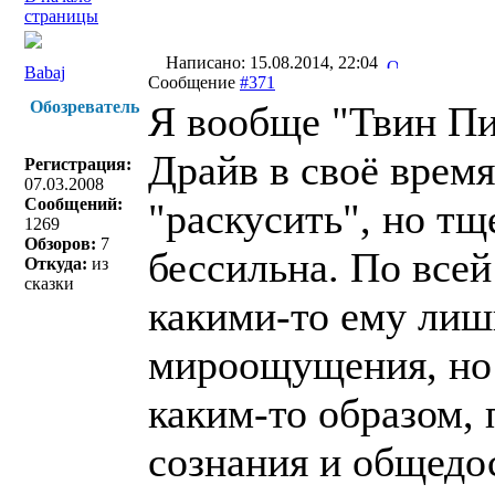
страницы
Написано: 15.08.2014, 22:04
Babaj
Сообщение
#371
Обозреватель
Я вообще "Твин Пи
Драйв в своё врем
Регистрация:
07.03.2008
Сообщений:
"раскусить", но тщ
1269
Обзоров:
7
бессильна. По все
Откуда:
из
сказки
какими-то ему ли
мироощущения, но 
каким-то образом,
сознания и общедо