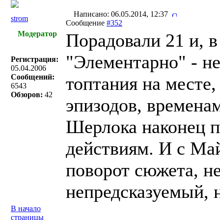
Написано: 06.05.2014, 12:37
strom
Сообщение
#352
Модератор
Порадовали 21 и, в
"Элементарно" - не
Регистрация:
05.04.2006
Сообщений:
топтания на месте
6543
Обзоров:
42
эпизодов, времена
Шерлока наконец п
действиям. И с Ма
поворот сюжета, не
непредсказуемый, 
В начало
страницы