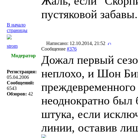
Жаль, если "Скорпи
пустяковой забавы.
В начало
страницы
Написано: 12.10.2014, 21:52
strom
Сообщение
#376
Модератор
Дожал первый сезо
неплохо, и Шон Би
Регистрация:
05.04.2006
Сообщений:
преждевременного 
6543
Обзоров:
42
неоднократно был б
штука, если исклю
линии, оставив лиш