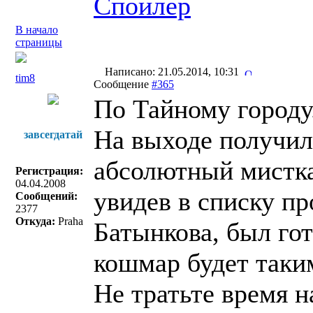
Спойлер
В начало
страницы
Написано: 21.05.2014, 10:31
tim8
Сообщение
#365
По Тайному городу
На выходе получил
завсегдатай
абсолютный мистка
Регистрация:
04.04.2008
увидев в списку п
Сообщений:
2377
Откуда:
Praha
Батынкова, был гот
кошмар будет таки
Не тратьте время н