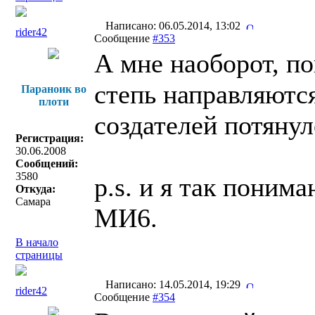
Написано: 06.05.2014, 13:02
rider42
Сообщение
#353
А мне наоборот, по
степь направляются
Параноик во
плоти
создателей потянул
Регистрация:
30.06.2008
Сообщений:
3580
p.s. и я так поним
Откуда:
Самара
МИ6.
В начало
страницы
Написано: 14.05.2014, 19:29
rider42
Сообщение
#354