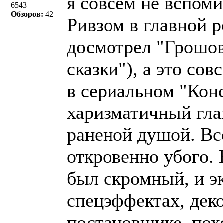
я совсем не вспом
6543
Обзоров:
42
Ривзом в главной р
досмотрел "Грошо
сказки"), а это со
в сериальном "Кон
харизматичный гла
раненой душой. Все
откровенно убого.
был скромный, и э
спецэффектах, деко
постановщике, пох