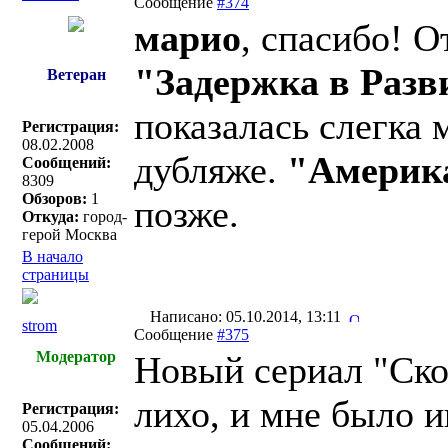
Сообщение
#374
марио
, спасибо! О
"Задержка в Разв
Ветеран
показалась слегка 
Регистрация:
08.02.2008
дубляже.
"Америк
Сообщений:
8309
Обзоров:
1
позже.
Откуда:
город-
герой Москва
В начало
страницы
Написано: 05.10.2014, 13:11
strom
Сообщение
#375
Модератор
Новый сериал "Ско
лихо, и мне было и
Регистрация:
05.04.2006
Сообщений: