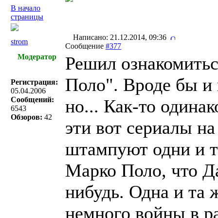
В начало
страницы
Написано: 21.12.2014, 09:36
strom
Сообщение
#377
Модератор
Решил ознакомитьс
Поло". Вроде бы и 
Регистрация:
05.04.2006
Сообщений:
но... Как-то одинак
6543
Обзоров:
42
эти вот сериалы н
штампуют одни и те
Марко Поло, что Д
нибудь. Одна и та ж
немного войны в р