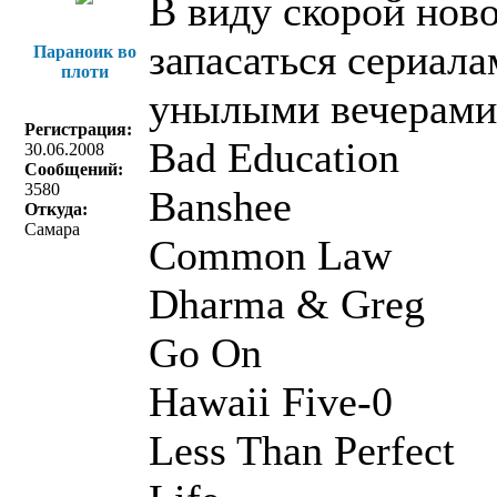
В виду скорой нов
запасаться сериала
Параноик во
плоти
унылыми вечерами.
Регистрация:
Bad Education
30.06.2008
Сообщений:
3580
Banshee
Откуда:
Самара
Common Law
Dharma & Greg
Go On
Hawaii Five-0
Less Than Perfect