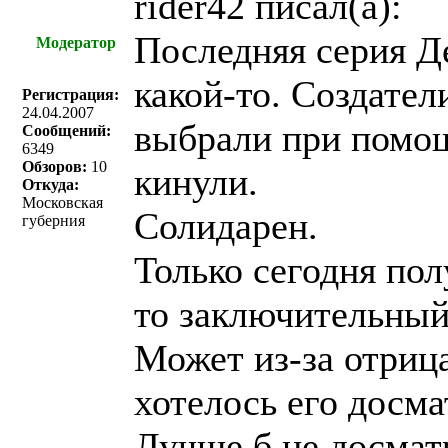
rider42 писал(a):
Последняя серия Д
Модератор
какой-то. Создате
Регистрация:
24.04.2007
выбрали при помощ
Сообщений:
6349
Обзоров:
10
кинули.
Откуда:
Московская
Солидарен.
губерния
Только сегодня пол
то заключительный
Может из-за отриц
хотелось его досма
Лучше б не досмат