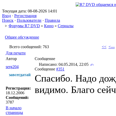
Текущая дата: 08-08-2026 14:01
Вход
·
Регистрация
Поиск
·
Пользователи
·
Правила
Форумы R7 DVD
»
Кино
»
Сериалы
Общее обсуждение
Всего сообщений: 763
<<
<---
Для печати
Автор
Сообщение
Написано: 04.05.2014, 22:05
serg204
Сообщение
#351
завсегдатай
Спасибо. Надо дож
видимо. Благо сейч
Регистрация:
18.12.2006
Сообщений:
3787
В начало
страницы