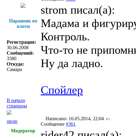
strom писал(a):
Мадама и фигуриру
Параноик во
плоти
Контроль.
Регистрация:
Что-то не припомню
30.06.2008
Сообщений:
3580
Ну да ладно.
Откуда:
Самара
Спойлер
В начало
страницы
Написано: 16.05.2014, 22:04
strom
Сообщение
#361
Модератор
rider42 писал(a):