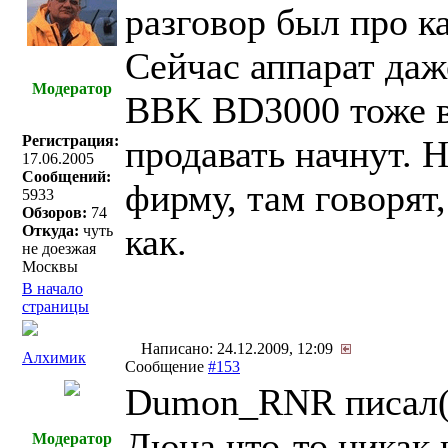
разговор был про к
Сейчас аппарат даж
Модератор
BBK BD3000 тоже вр
Регистрация:
продавать начнут. Н
17.06.2005
Сообщений:
фирму, там говорят,
5933
Обзоров:
74
как.
Откуда:
чуть
не доезжая
Москвы
В начало
страницы
Написано: 24.12.2009, 12:09
Алхимик
Сообщение
#153
Dumon_RNR писал(
Дюна что-то никак к
Модератор