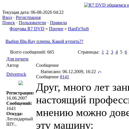
Текущая дата: 06-08-2026 04:22
Вход
·
Регистрация
Поиск
·
Пользователи
·
Правила
Форумы R7 DVD
»
Прочее
»
Hard'n'Soft
Выбор Blu-Ray плеера. Какой купить??
Всего сообщений: 665
Страницы:
1
2
3
4
5
6
Для печати
Автор
Сообщение
Написано: 06.12.2009, 16:22
Driverrock
Сообщение
#141
Друг, много лет за
Регистрация:
настоящий професси
16.06.2007
Сообщений:
1643
мнению можно дове
Откуда:
Легендарный
эту машину:
ШУ...