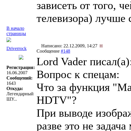
зависеть от того, ч
телевизора) лучше с
В начало
страницы
Написано: 22.12.2009, 14:27
Driverrock
Сообщение
#148
Lord Vader писал(a)
Регистрация:
Вопрос к спецам:
16.06.2007
Сообщений:
1643
Что за функция "М
Откуда:
Легендарный
HDTV"?
ШУ...
При выводе изобра
разве это не задача