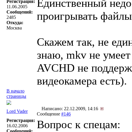
Единственный недос
Регистрация:
11.06.2005
Сообщений:
проигрывать файлы 
2485
Откуда:
Москва
Скажем так, не еди
знаю, mkv не умеет
AVCHD не поддержи
видеокамера есть).
В начало
страницы
Написано: 22.12.2009, 14:16
Lord Vader
Сообщение
#146
Регистрация:
Вопрос к спецам:
16.02.2006
Сообщений: