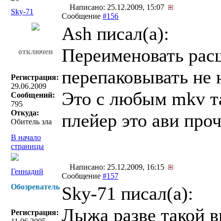
Написано: 25.12.2009, 15:07
Sky-71
Сообщение
#156
Ash писал(a):
Переименовать рас
отключен
перепаковывать не 
Регистрация:
29.06.2009
Это с любым mkv т
Сообщений:
795
Откуда:
плейер это ави про
Обитель зла
В начало
страницы
Написано: 25.12.2009, 16:15
Геннадий
Сообщение
#157
Обозреватель
Sky-71 писал(a):
Лыжа разве такой 
Регистрация: