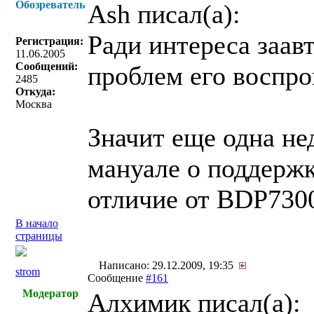
Обозреватель
Ash писал(a):
Ради интереса заав
Регистрация:
11.06.2005
Сообщений:
проблем его воспро
2485
Откуда:
Москва
Значит еще одна не
мануале о поддержк
отличие от BDP7300
В начало
страницы
Написано: 29.12.2009, 19:35
strom
Сообщение
#161
Модератор
Алхимик писал(a):