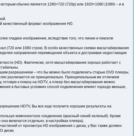
которым обычно является 1280×720 (720p) или 1920×1080 (1080i – и в
кой.
мый качественный формат изображения HD.
лее гладкое изображение, вследствие того, что линии и пиксели
ал (720 или 1080 строк). В особо качественных схемах масштабирования
пределяя направления перемещения объекта и достраивая недостающие
ткости (HD). Фактически, хотя масштабирование хорошо работает с
стабильны.
ьшим разрешением – что бы можно было подключать старые DVD плееры,
телях различается не принципиально. Принципиальным же отличием
, готовую к показу на HDTV, а плеер без масштабирования можно
ажения в бытовых условиях способ подключения влияет гораздо меньше,
азрешению HDTV, Вы все еще получите хорошие результаты на
используя компонентное соединение (красный-синий-зеленый). Кроме
 она включатся отдельно, в настройках плеера).
ечатлений от просмотра HD изображения с диска, у Вас также должен
D диски.