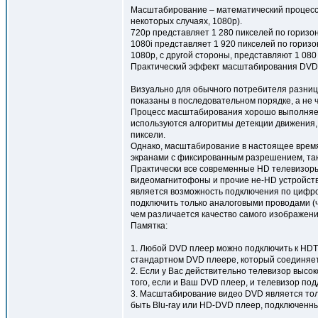
Масштабирование – математический процесс, 
некоторых случаях, 1080p).
720p представляет 1 280 пикселей по горизон
1080i представляет 1 920 пикселей по горизо
1080p, с другой стороны, представляют 1 08
Практический эффект масштабирования DVD
Визуально для обычного потребителя разница 
показаны в последовательном порядке, а не 
Процесс масштабирования хорошо выполняет р
используются алгоритмы детекции движения
пиксели.
Однако, масштабирование в настоящее время
экранами с фиксированным разрешением, так
Практически все современные HD телевизор
видеомагнитофоны и прочие не-HD устройств
является возможность подключения по цифро
подключить только аналоговыми проводами (
чем различается качество самого изображени
Памятка:
1. Любой DVD плеер можно подключить к HD
стандартном DVD плеере, который соединяет
2. Если у Вас действительно телевизор высо
того, если и Ваш DVD плеер, и телевизор под
3. Масштабирование видео DVD является толь
быть Blu-ray или HD-DVD плеер, подключенны