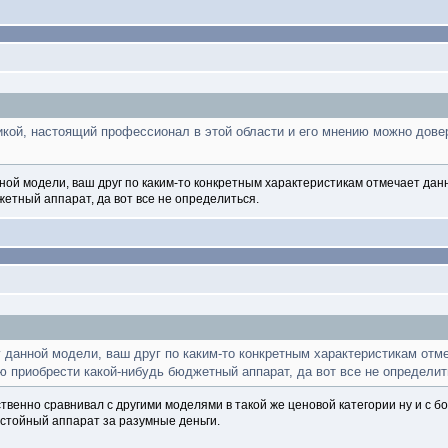
икой, настоящий профессионал в этой области и его мнению можно дове
ой модели, ваш друг по каким-то конкретным характеристикам отмечает дан
етный аппарат, да вот все не определиться.
 данной модели, ваш друг по каким-то конкретным характеристикам отм
 приобрести какой-нибудь бюджетный аппарат, да вот все не определит
ственно сравнивал с другими моделями в такой же ценовой категории ну и с 
достойный аппарат за разумные деньги.