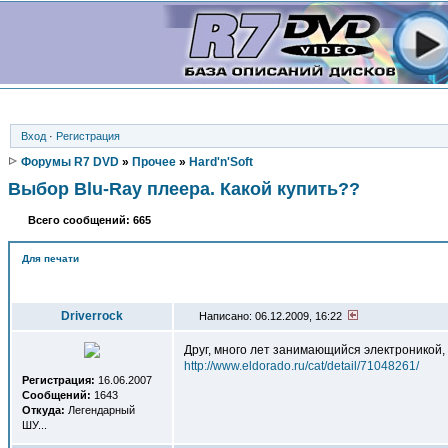
Вход
·
Регистрация
Форумы R7 DVD
»
Прочее
»
Hard'n'Soft
Выбор Blu-Ray плеера. Какой купить??
Всего сообщений: 665
Для печати
Автор
Driverrock
Написано: 06.12.2009, 16:22
Друг, много лет занимающийся электроникой,
http://www.eldorado.ru/cat/detail/71048261/
Регистрация:
16.06.2007
Сообщений:
1643
Откуда:
Легендарный
ШУ...