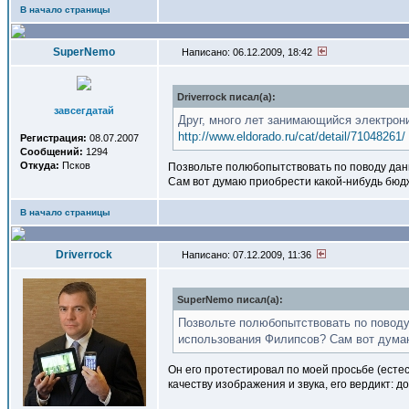
В начало страницы
SuperNemo
Написано: 06.12.2009, 18:42
Driverrock писал(a):
завсегдатай
Друг, много лет занимающийся электрон
http://www.eldorado.ru/cat/detail/71048261/
Регистрация:
08.07.2007
Сообщений:
1294
Откуда:
Псков
Позвольте полюбопытствовать по поводу данн
Сам вот думаю приобрести какой-нибудь бюдж
В начало страницы
Driverrock
Написано: 07.12.2009, 11:36
SuperNemo писал(a):
Позвольте полюбопытствовать по поводу
использования Филипсов? Сам вот думаю
Он его протестировал по моей просьбе (есте
качеству изображения и звука, его вердикт: 