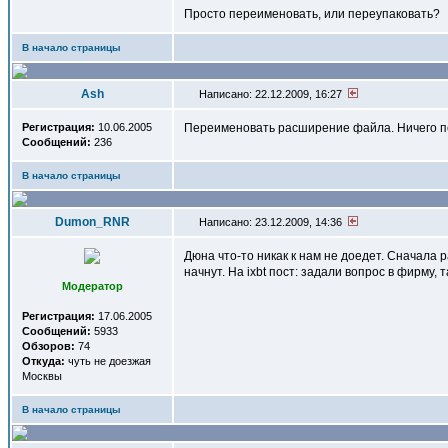
Просто переименовать, или переупаковать?
В начало страницы
Ash
Написано: 22.12.2009, 16:27
Регистрация:
10.06.2005
Переименовать расширение файла. Ничего п
Сообщений:
236
В начало страницы
Dumon_RNR
Написано: 23.12.2009, 14:36
Дюна что-то никак к нам не доедет. Сначала 
начнут. На ixbt пост: задали вопрос в фирму, 
Модератор
Регистрация:
17.06.2005
Сообщений:
5933
Обзоров:
74
Откуда:
чуть не доезжая
Москвы
В начало страницы