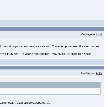
Сообщение
#144
Ethernet порт и компонентный выход. С новой прошивкой 8.х невозможно
аток Филипса - не умеет проигрывать файлы с USB (только с диска).
Сообщение
#145
ажно, если такая видеокамера есть).