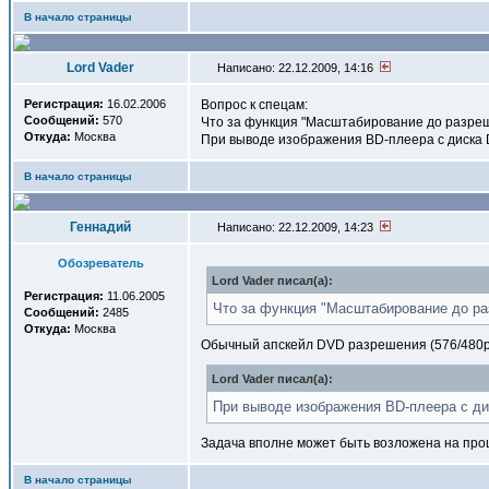
В начало страницы
Lord Vader
Написано: 22.12.2009, 14:16
Регистрация:
16.02.2006
Вопрос к спецам:
Сообщений:
570
Что за функция "Масштабирование до разре
Откуда:
Москва
При выводе изображения BD-плеера с диска D
В начало страницы
Геннадий
Написано: 22.12.2009, 14:23
Обозреватель
Lord Vader писал(a):
Регистрация:
11.06.2005
Что за функция "Масштабирование до р
Сообщений:
2485
Откуда:
Москва
Обычный апскейл DVD разрешения (576/480p)
Lord Vader писал(a):
При выводе изображения BD-плеера с дис
Задача вполне может быть возложена на проце
В начало страницы