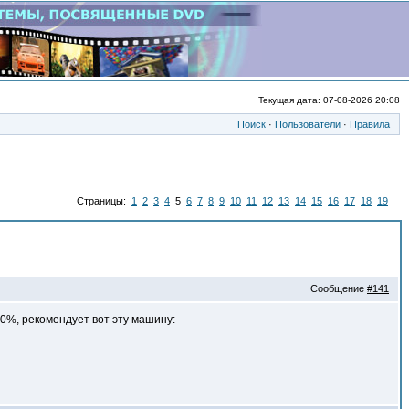
Текущая дата: 07-08-2026 20:08
Поиск
·
Пользователи
·
Правила
Страницы:
1
2
3
4
5
6
7
8
9
10
11
12
13
14
15
16
17
18
19
Сообщение
#141
0%, рекомендует вот эту машину: