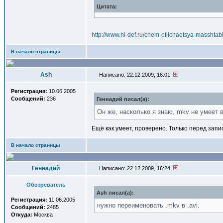
Цитата:
http://www.hi-def.ru/chem-otlichaetsya-masshta
В начало страницы
Ash
Написано: 22.12.2009, 16:01
Регистрация:
10.06.2005
Сообщений:
236
Геннадий писал(a):
Он же, насколько я знаю, mkv не умеет
Ещё как умеет, проверено. Только перед запис
В начало страницы
Геннадий
Написано: 22.12.2009, 16:24
Обозреватель
Ash писал(a):
Регистрация:
11.06.2005
нужно переименовать .mkv в .avi.
Сообщений:
2485
Откуда:
Москва