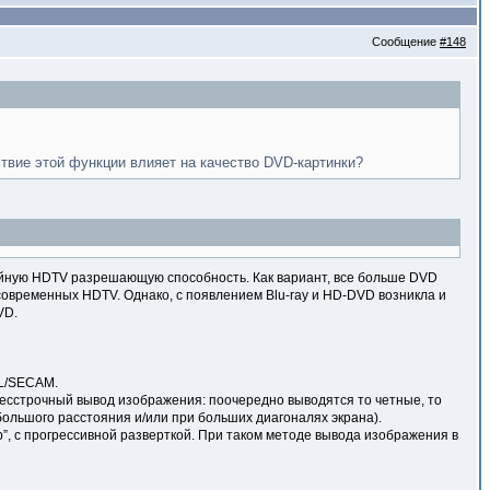
Сообщение
#148
ствие этой функции влияет на качество DVD-картинки?
ойную HDTV разрешающую способность. Как вариант, все больше DVD
овременных HDTV. Однако, с появлением Blu-ray и HD-DVD возникла и
VD.
AL/SECAM.
 чересстрочный вывод изображения: поочередно выводятся то четные, то
большого расстояния и/или при больших диагоналях экрана).
 “p”, с прогрессивной разверткой. При таком методе вывода изображения в