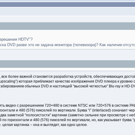
азрешения HDTV"?
ка DVD разве это не задача монитора (телевизора)? Как наличие-отсут
, все более важной становится разработка устройств, обеспечивающих дост
pscaling”) которая приближает качество изображения DVD плеера к уровню с
табированием обычных DVD и настоящей “высокой четкостью” Blu-ray и HD-D
ть видео с разрешением 720×480 в системе NTSC или 720×576 в системе P
изонтали и 480 (576) пикселей по вертикали. Буква “i” (interlaced) означает
едва заметной “полосистости” картинки (заметно сильнее при просмотре с не
 по горизонтали и 480 (576) пикселей по вертикали, но, как указывает буква
. целая картинка – она и выглядит, как одно целое.