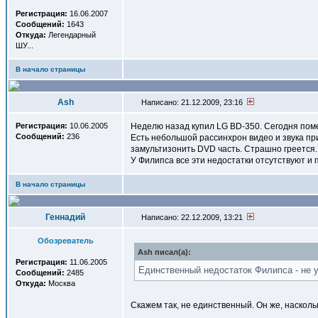
Регистрация:
16.06.2007
Сообщений:
1643
Откуда:
Легендарный
ШУ...
В начало страницы
Ash
Написано: 21.12.2009, 23:16
Регистрация:
10.06.2005
Неделю назад купил LG BD-350. Сегодня помен
Сообщений:
236
Есть небольшой рассинхрон видео и звука пр
замультизонить DVD часть. Страшно греется.
У Филипса все эти недостатки отсутствуют и 
В начало страницы
Геннадий
Написано: 22.12.2009, 13:21
Обозреватель
Ash писал(a):
Регистрация:
11.06.2005
Единственный недостаток Филипса - не у
Сообщений:
2485
Откуда:
Москва
Скажем так, не единственный. Он же, наскол