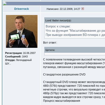
Driverrock
Написано: 22.12.2009, 14:27
Lord Vader писал(a):
Вопрос к спецам:
Что за функция "Масштабирование до р
При выводе изображения BD-плеера с дис
Вот ответ:
Цитата:
Регистрация:
16.06.2007
Сообщений:
1643
С появлением телевидения высокой четкости
Откуда:
Легендарный
плееров имеют функцию масштабирования (“u
ШУ...
путаница, связанная с разницей между масш
Стандартное разрешение DVD
Стандартный DVD плеер может воспроизводи
480i (576i) представляет 720 пикселей по гор
нечетные строчки, что визуально приводит к 
480p (576p) так же представляет 720 пикселей
каждом кадре выводятся все строчки сразу, т.е
Процесс масштабирования