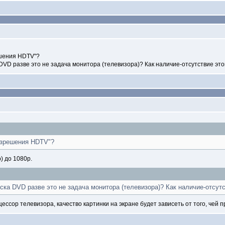
шения HDTV"?
VD разве это не задача монитора (телевизора)? Как наличие-отсутствие это
азрешения HDTV"?
 до 1080p.
ка DVD разве это не задача монитора (телевизора)? Как наличие-отсут
ссор телевизора, качество картинки на экране будет зависеть от того, чей 