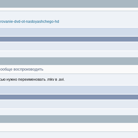
birovanie-dvd-ot-nastoyashchego-hd
 вообще воспроизводить
ью нужно переименовать .mkv в .avi.