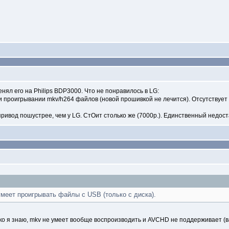
ял его на Philips BDP3000. Что не понравилось в LG:
и проигрывании mkv/h264 файлов (новой прошивкой не лечится). Отсутствует 
привод пошустрее, чем у LG. СтOит столько же (7000р.). Единственный недост
меет проигрывать файлы с USB (только с диска).
ько я знаю, mkv не умеет вообще воспроизводить и AVCHD не поддерживает (в