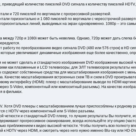
приводящий количество пикселей DVD сигнала к количеству пикселей HDTV, 
тали и 720 пикселей по вертикали с прогрессивной разверткой.
нтали горизонтально и 1 080 пикселей по вертикали с чересстрочной разверт
0 горизонтальных линий, выводимых на экран одновременно. 1080p – это са
между 720p и 1080i может быть невелика. Однако, 720p может дать слегка бо
чередуются.
аботу по преобразованию видео сигнала DVD (480 или 576 строк) в HD сигн
, которые увеличивают динамичные изображения еще более качественно, о
 не может сделать и стандартного изображения DVD изображение высокой че
ими как плазменные и LCD телевизоры, для ЭЛТ телевизоров результаты не
ы содержат собственные средства для масштабирования изображения с мен
а. Качество масштабирования встроенных схем ТВ и схем в DVD проигрыва
вому интерфейсу (HDMI): плеер с масштабирование выводи по HDMI картинку
через S-Video, компонентный или композитный разъемы). На качество изобр
я в фильмах.
TV. Хотя DVD плееры с масштабированием лучше приспособлены к родному р
ся с HDTV через компонентный или S-Video разъемы.
кой четкости и стандартный DVD плеер, то лучшие результаты Вы получите, 
держивают прогрессивное сканирование, всегда используйте эту опцию (часто
ко приближением к видео высокой четкости. Чтобы получить всю полноту вп
й к HDTV через HDMI, и смотреть через него нужно именно Blu-ray или HD-DV