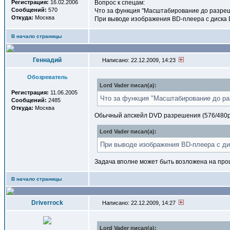
Регистрация:
16.02.2006
Вопрос к спецам:
Сообщений:
570
Что за функция "Масштабирование до разре
Откуда:
Москва
При выводе изображения BD-плеера с диска D
В начало страницы
Геннадий
Написано: 22.12.2009, 14:23
Обозреватель
Lord Vader писал(a):
Регистрация:
11.06.2005
Что за функция "Масштабирование до р
Сообщений:
2485
Откуда:
Москва
Обычный апскейл DVD разрешения (576/480p)
Lord Vader писал(a):
При выводе изображения BD-плеера с дис
Задача вполне может быть возложена на проце
В начало страницы
Driverrock
Написано: 22.12.2009, 14:27
Lord Vader писал(a):