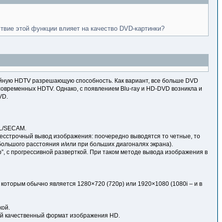
ствие этой функции влияет на качество DVD-картинки?
ойную HDTV разрешающую способность. Как вариант, все больше DVD
овременных HDTV. Однако, с появлением Blu-ray и HD-DVD возникла и
VD.
AL/SECAM.
 чересстрочный вывод изображения: поочередно выводятся то четные, то
большого расстояния и/или при больших диагоналях экрана).
 “p”, с прогрессивной разверткой. При таком методе вывода изображения в
которым обычно является 1280×720 (720p) или 1920×1080 (1080i – и в
кой.
мый качественный формат изображения HD.