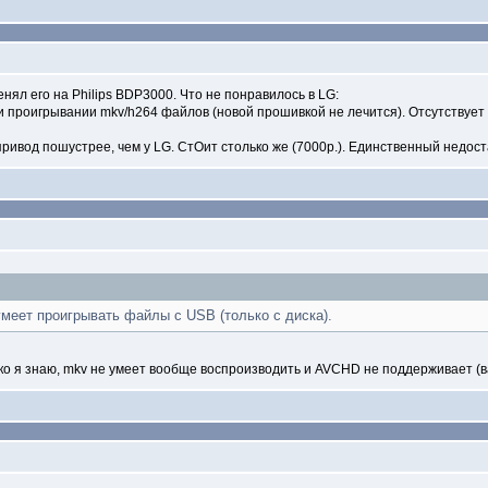
ял его на Philips BDP3000. Что не понравилось в LG:
и проигрывании mkv/h264 файлов (новой прошивкой не лечится). Отсутствует 
привод пошустрее, чем у LG. СтOит столько же (7000р.). Единственный недост
меет проигрывать файлы с USB (только с диска).
ько я знаю, mkv не умеет вообще воспроизводить и AVCHD не поддерживает (в