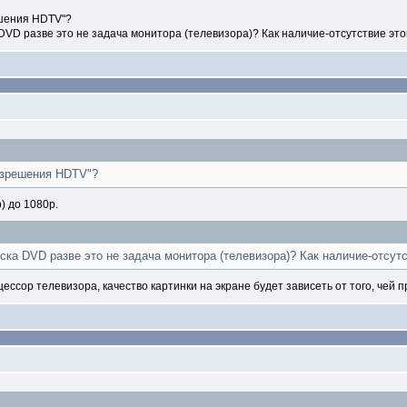
шения HDTV"?
VD разве это не задача монитора (телевизора)? Как наличие-отсутствие это
азрешения HDTV"?
 до 1080p.
ка DVD разве это не задача монитора (телевизора)? Как наличие-отсут
ссор телевизора, качество картинки на экране будет зависеть от того, чей 