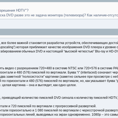
азрешения HDTV"?
ка DVD разве это не задача монитора (телевизора)? Как наличие-отсут
, все более важной становится разработка устройств, обеспечивающих дост
pscaling”) которая приближает качество изображения DVD плеера к уровню с
табированием обычных DVD и настоящей “высокой четкостью” Blu-ray и HD-D
ть видео с разрешением 720×480 в системе NTSC или 720×576 в системе P
изонтали и 480 (576) пикселей по вертикали. Буква “i” (interlaced) означает
едва заметной “полосистости” картинки (заметно сильнее при просмотре с не
 по горизонтали и 480 (576) пикселей по вертикали, но, как указывает буква
. целая картинка – она и выглядит, как одно целое.
приводящий количество пикселей DVD сигнала к количеству пикселей HDTV, 
тали и 720 пикселей по вертикали с прогрессивной разверткой.
нтали горизонтально и 1 080 пикселей по вертикали с чересстрочной разверт
0 горизонтальных линий, выводимых на экран одновременно. 1080p – это са