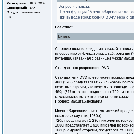
Регистрация:
16.06.2007
Вопрос к спецам:
Сообщений:
1643
Что за функция "Масштабирование до р
Откуда:
Легендарный
ШУ...
При выводе изображения BD-плеера с дис
Вот ответ:
Цитата:
С появлением телевидения высокой четкости
плееров имеют функцию масштабирования (“u
путаница, связанная с разницей между масш
Стандартное разрешение DVD
Стандартный DVD плеер может воспроизводи
480i (576i) представляет 720 пикселей по гор
нечетные строчки, что визуально приводит к 
480p (576p) так же представляет 720 пикселей
каждом кадре выводятся все строчки сразу, т.е
Процесс масштабирования
Масштабирование – математический процесс, 
некоторых случаях, 1080p).
720p представляет 1 280 пикселей по горизон
1080i представляет 1 920 пикселей по горизо
1080p, с другой стороны, представляют 1 08