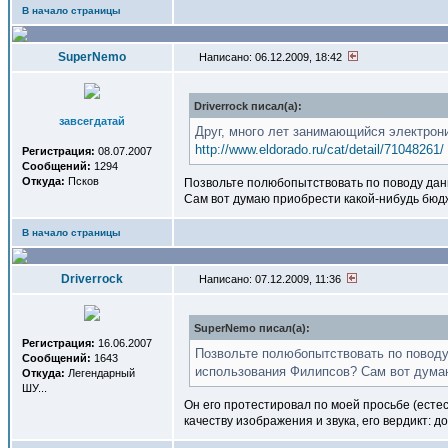
В начало страницы
SuperNemo
Написано: 06.12.2009, 18:42
Driverrock писал(a):
завсегдатай
Друг, много лет занимающийся электрон
http://www.eldorado.ru/cat/detail/71048261/
Регистрация:
08.07.2007
Сообщений:
1294
Откуда:
Псков
Позвольте полюбопытствовать по поводу данн
Сам вот думаю приобрести какой-нибудь бюдж
В начало страницы
Driverrock
Написано: 07.12.2009, 11:36
SuperNemo писал(a):
Регистрация:
16.06.2007
Позвольте полюбопытствовать по поводу
Сообщений:
1643
использования Филипсов? Сам вот думаю
Откуда:
Легендарный
ШУ...
Он его протестировал по моей просьбе (есте
качеству изображения и звука, его вердикт: 