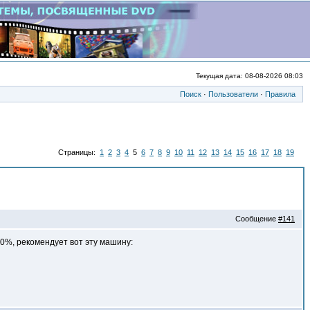
Текущая дата: 08-08-2026 08:03
Поиск
·
Пользователи
·
Правила
Страницы:
1
2
3
4
5
6
7
8
9
10
11
12
13
14
15
16
17
18
19
Сообщение
#141
0%, рекомендует вот эту машину: