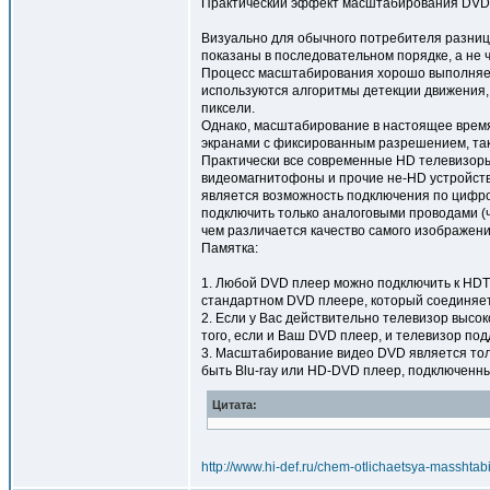
Практический эффект масштабирования DVD
Визуально для обычного потребителя разница 
показаны в последовательном порядке, а не 
Процесс масштабирования хорошо выполняет р
используются алгоритмы детекции движения
пиксели.
Однако, масштабирование в настоящее время
экранами с фиксированным разрешением, так
Практически все современные HD телевизор
видеомагнитофоны и прочие не-HD устройств
является возможность подключения по цифро
подключить только аналоговыми проводами (
чем различается качество самого изображени
Памятка:
1. Любой DVD плеер можно подключить к HD
стандартном DVD плеере, который соединяет
2. Если у Вас действительно телевизор высо
того, если и Ваш DVD плеер, и телевизор под
3. Масштабирование видео DVD является толь
быть Blu-ray или HD-DVD плеер, подключенны
Цитата:
http://www.hi-def.ru/chem-otlichaetsya-masshta