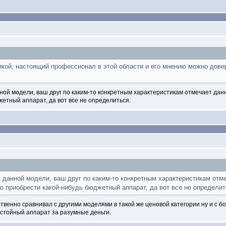
икой, настоящий профессионал в этой области и его мнению можно дове
ой модели, ваш друг по каким-то конкретным характеристикам отмечает дан
етный аппарат, да вот все не определиться.
 данной модели, ваш друг по каким-то конкретным характеристикам отм
 приобрести какой-нибудь бюджетный аппарат, да вот все не определит
ственно сравнивал с другими моделями в такой же ценовой категории ну и с 
достойный аппарат за разумные деньги.