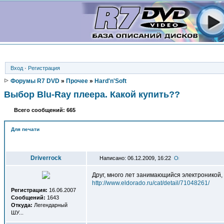
Вход
·
Регистрация
Форумы R7 DVD
»
Прочее
»
Hard'n'Soft
Выбор Blu-Ray плеера. Какой купить??
Всего сообщений: 665
Для печати
Автор
Driverrock
Написано: 06.12.2009, 16:22
Друг, много лет занимающийся электроникой,
http://www.eldorado.ru/cat/detail/71048261/
Регистрация:
16.06.2007
Сообщений:
1643
Откуда:
Легендарный
ШУ...