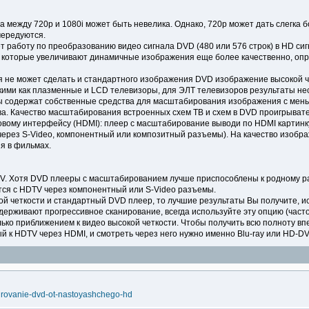
между 720p и 1080i может быть невелика. Однако, 720p может дать слегка бо
чередуются.
аботу по преобразованию видео сигнала DVD (480 или 576 строк) в HD сигн
, которые увеличивают динамичные изображения еще более качественно, о
 не может сделать и стандартного изображения DVD изображение высокой че
ими как плазменные и LCD телевизоры, для ЭЛТ телевизоров результаты не
ы содержат собственные средства для масштабирования изображения с мен
а. Качество масштабирования встроенных схем ТВ и схем в DVD проигрыва
вому интерфейсу (HDMI): плеер с масштабирование выводи по HDMI картинку
через S-Video, компонентный или композитный разъемы). На качество изобр
я в фильмах.
TV. Хотя DVD плееры с масштабированием лучше приспособлены к родному р
ся с HDTV через компонентный или S-Video разъемы.
кой четкости и стандартный DVD плеер, то лучшие результаты Вы получите, 
держивают прогрессивное сканирование, всегда используйте эту опцию (часто
ко приближением к видео высокой четкости. Чтобы получить всю полноту вп
й к HDTV через HDMI, и смотреть через него нужно именно Blu-ray или HD-DV
birovanie-dvd-ot-nastoyashchego-hd