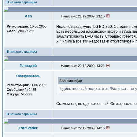
В начало страницы
Ash
Написано: 21.12.2009, 23:16
Регистрация:
10.06.2005
Неделю назад купил LG BD-350. Сегодня помен
Сообщений:
236
Есть небольшой рассинхрон видео и звука пр
замультизонить DVD часть. Страшно греется.
У Филипса все эти недостатки отсутствуют и 
В начало страницы
Геннадий
Написано: 22.12.2009, 13:21
Обозреватель
Ash писал(a):
Регистрация:
11.06.2005
Единственный недостаток Филипса - не у
Сообщений:
2485
Откуда:
Москва
Скажем так, не единственный. Он же, наскол
В начало страницы
Lord Vader
Написано: 22.12.2009, 14:16