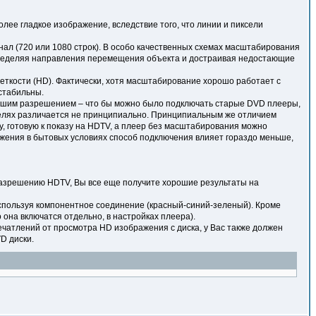
лее гладкое изображение, вследствие того, что линии и пиксели
ал (720 или 1080 строк). В особо качественных схемах масштабирования
пределяя направления перемещения объекта и достраивая недостающие
ткости (HD). Фактически, хотя масштабирование хорошо работает с
стабильны.
ьшим разрешением – что бы можно было подключать старые DVD плееры,
телях различается не принципиально. Принципиальным же отличием
, готовую к показу на HDTV, а плеер без масштабирования можно
ажения в бытовых условиях способ подключения влияет гораздо меньше,
азрешению HDTV, Вы все еще получите хорошие результаты на
используя компонентное соединение (красный-синий-зеленый). Кроме
 она включатся отдельно, в настройках плеера).
ечатлений от просмотра HD изображения с диска, у Вас также должен
D диски.