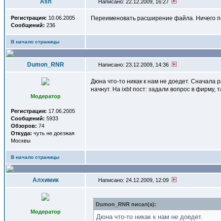
Ash
Написано: 22.12.2009, 16:27
Регистрация:
10.06.2005
Переименовать расширение файла. Ничего п
Сообщений:
236
В начало страницы
Dumon_RNR
Написано: 23.12.2009, 14:36
Дюна что-то никак к нам не доедет. Сначала 
начнут. На ixbt пост: задали вопрос в фирму, 
Модератор
Регистрация:
17.06.2005
Сообщений:
5933
Обзоров:
74
Откуда:
чуть не доезжая
Москвы
В начало страницы
Алхимик
Написано: 24.12.2009, 12:09
Dumon_RNR писал(a):
Модератор
Дюна что-то никак к нам не доедет.