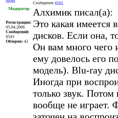
strom
Сообщение
#161
Модератор
Алхимик писал(a):
Это какая имеется 
Регистрация:
05.04.2006
Сообщений:
дисков. Если она, то
6543
Обзоров:
42
Он вам много чего 
ему довелось его п
модель). Blu-ray ди
Иногда при воспрои
только звук. Потом
вообще не играет. 
заточен на воспрои