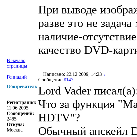
При выводе изобра
разве это не задача
наличие-отсутствие
качество DVD-карт
В начало
страницы
Написано: 22.12.2009, 14:23
Геннадий
Сообщение
#147
Обозреватель
Lord Vader писал(a)
Что за функция "М
Регистрация:
11.06.2005
Сообщений:
HDTV"?
2485
Откуда:
Обычный апскейл D
Москва