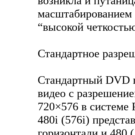
возникла и путаниц
масштабированием
“высокой четкость
Стандартное разр
Стандартный DVD п
видео с разрешени
720×576 в системе
480i (576i) предста
горизонтали и 480 (