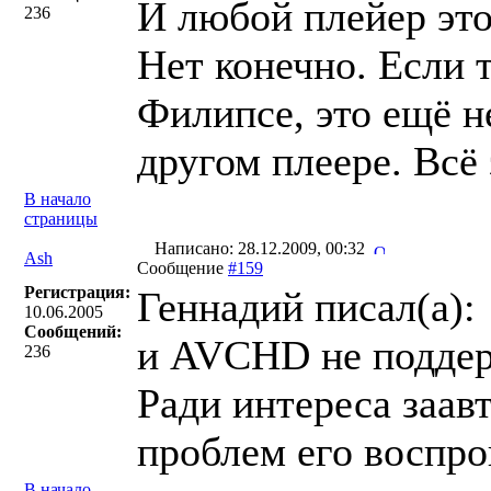
И любой плейер это
236
Нет конечно. Если 
Филипсе, это ещё не
другом плеере. Всё
В начало
страницы
Написано: 28.12.2009, 00:32
Ash
Сообщение
#159
Регистрация:
Геннадий писал(a):
10.06.2005
Сообщений:
и AVCHD не подде
236
Ради интереса заав
проблем его воспро
В начало