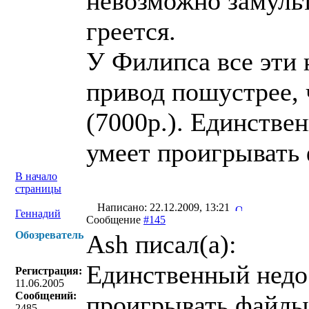
невозможно замуль
греется.
У Филипса все эти 
привод пошустрее, 
(7000р.). Единстве
умеет проигрывать 
В начало
страницы
Написано: 22.12.2009, 13:21
Геннадий
Сообщение
#145
Обозреватель
Ash писал(a):
Единственный недос
Регистрация:
11.06.2005
Сообщений:
проигрывать файлы 
2485