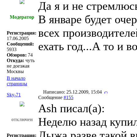
Да я и не стремлюс
В январе будет оче
Модератор
всех производителе
Регистрация:
17.06.2005
ехать год...А то и 
Сообщений:
5933
Обзоров:
74
Откуда:
чуть
не доезжая
Москвы
В начало
страницы
Написано: 25.12.2009, 15:04
Sky-71
Сообщение
#155
Ash писал(a):
Неделю назад купи
отключен
Лыжа разве такой 
Регистрация: