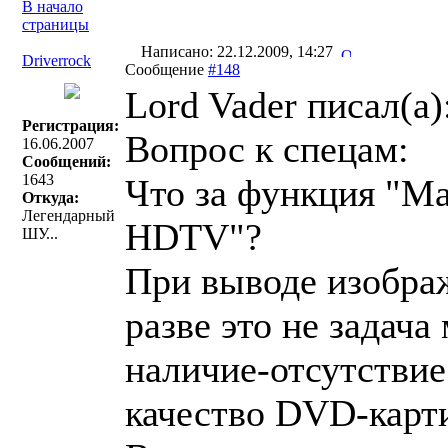
В начало
страницы
Написано: 22.12.2009, 14:27
Driverrock
Сообщение
#148
Lord Vader писал(a)
Регистрация:
Вопрос к спецам:
16.06.2007
Сообщений:
1643
Что за функция "М
Откуда:
Легендарный
HDTV"?
ШУ...
При выводе изобра
разве это не задача
наличие-отсутствие
качество DVD-карт