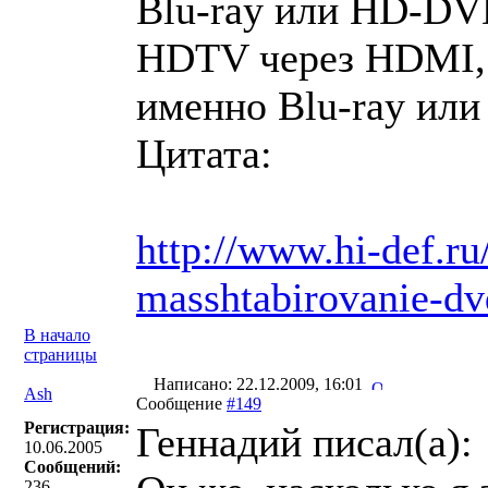
Blu-ray или HD-DV
HDTV через HDMI, 
именно Blu-ray ил
Цитата:
http://www.hi-def.ru
masshtabirovanie-dv
В начало
страницы
Написано: 22.12.2009, 16:01
Ash
Сообщение
#149
Регистрация:
Геннадий писал(a):
10.06.2005
Сообщений:
236