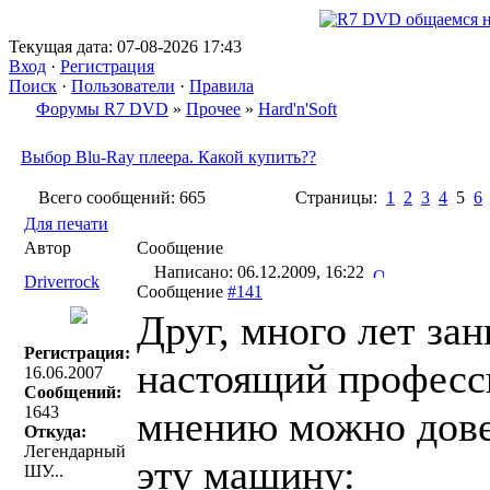
Текущая дата: 07-08-2026 17:43
Вход
·
Регистрация
Поиск
·
Пользователи
·
Правила
Форумы R7 DVD
»
Прочее
»
Hard'n'Soft
Выбор Blu-Ray плеера. Какой купить??
Всего сообщений: 665
Страницы:
1
2
3
4
5
6
Для печати
Автор
Сообщение
Написано: 06.12.2009, 16:22
Driverrock
Сообщение
#141
Друг, много лет за
Регистрация:
настоящий професси
16.06.2007
Сообщений:
1643
мнению можно дове
Откуда:
Легендарный
эту машину:
ШУ...