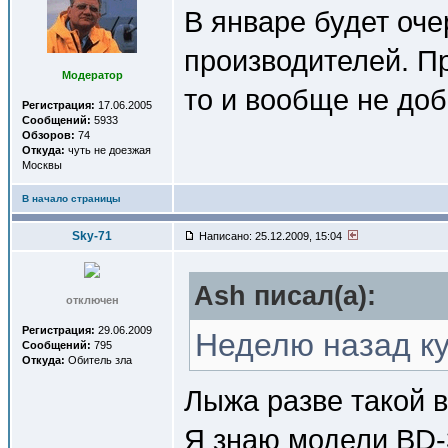
В январе будет оче
производителей. Пр
Модератор
то и вообще не доб
Регистрация:
17.06.2005
Сообщений:
5933
Обзоров:
74
Откуда:
чуть не доезжая
Москвы
В начало страницы
Sky-71
Написано: 25.12.2009, 15:04
Ash писал(a):
отключен
Регистрация:
29.06.2009
Неделю назад ку
Сообщений:
795
Откуда:
Обитель зла
Лыжа разве такой 
Я знаю модели BD-