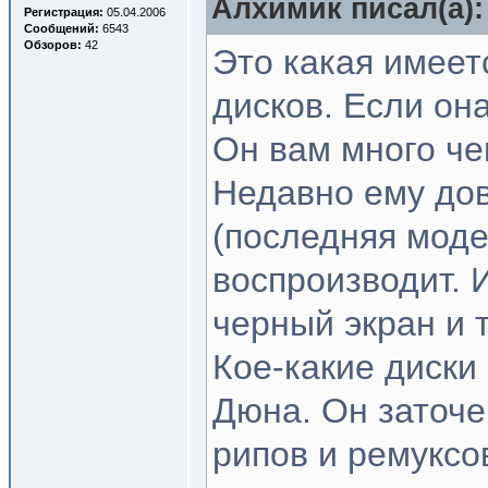
Алхимик писал(a):
Регистрация:
05.04.2006
Сообщений:
6543
Обзоров:
42
Это какая имеет
дисков. Если она,
Он вам много че
Недавно ему дов
(последняя модел
воспроизводит. 
черный экран и 
Кое-какие диски
Дюна. Он заточе
рипов и ремуксо