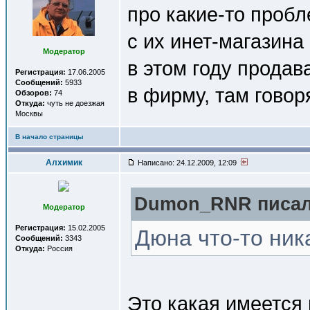
про какие-то проб
с их инет-магазина
Модератор
в этом году продава
Регистрация:
17.06.2005
Сообщений:
5933
в фирму, там говоря
Обзоров:
74
Откуда:
чуть не доезжая
Москвы
В начало страницы
Алхимик
Написано: 24.12.2009, 12:09
Dumon_RNR писал(
Модератор
Регистрация:
15.02.2005
Дюна что-то ника
Сообщений:
3343
Откуда:
Россия
Это какая имеется 