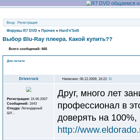
Вход
·
Регистрация
Форумы R7 DVD
»
Прочее
»
Hard'n'Soft
Выбор Blu-Ray плеера. Какой купить??
Всего сообщений: 665
Для печати
Автор
Driverrock
Написано: 06.12.2009, 16:22
Друг, много лет з
Регистрация:
16.06.2007
профессионал в эт
Сообщений:
1643
Откуда:
Легендарный
ШУ...
доверять на 100%, 
http://www.eldorado.