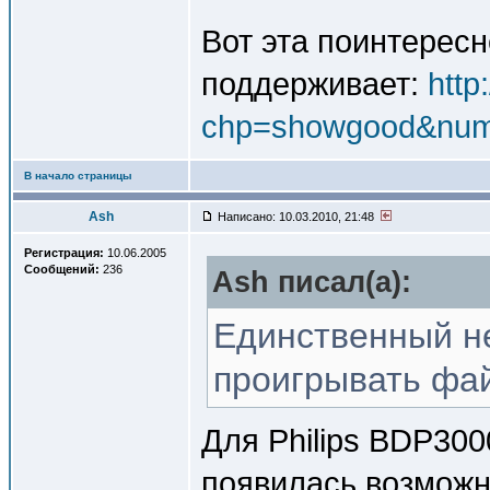
Вот эта поинтересн
поддерживает:
http
chp=showgood&nu
В начало страницы
Ash
Написано: 10.03.2010, 21:48
Регистрация:
10.06.2005
Сообщений:
236
Ash писал(a):
Единственный не
проигрывать фай
Для Philips BDP300
появилась возмож