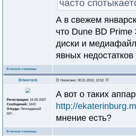
часто спотыкает
А в свежем январск
что Dune BD Prime 
диски и медиафайл
явных недостатков
В начало страницы
Driverrock
Написано: 30.01.2010, 13:52
А вот о таких аппар
Регистрация:
16.06.2007
http://ekaterinburg.
Сообщений:
1643
Откуда:
Легендарный
ШУ...
мнение есть?
В начало страницы