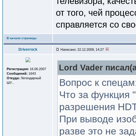
телевизора, качест
от того, чей проце
справляется со сво
В начало страницы
Driverrock
Написано: 22.12.2009, 14:27
Lord Vader писал(a
Регистрация:
16.06.2007
Сообщений:
1643
Откуда:
Легендарный
Вопрос к спецам
ШУ...
Что за функция
разрешения HD
При выводе изо
разве это не за