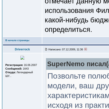
отмечает данную мо
использования Фил
какой-нибудь бюдже
определиться.
В начало страницы
Driverrock
Написано: 07.12.2009, 11:36
SuperNemo писал(
Регистрация:
16.06.2007
Сообщений:
1643
Откуда:
Легендарный
Позвольте полюб
ШУ...
модели, ваш дру
характеристика
исходя из практ