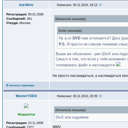
kurnikov
Написано: 30.11.2010, 18:12
Регистрация:
09.01.2008
Сообщений:
361
Driverrock писал(a):
Откуда:
Москва
Goltz писал(a):
Ну а от
DVD
чем отличается? Диск (раз
P.S.
Я просто не совсем понимаю смысл
Выше же объяснили - рип (DivX или подо
Смысл в том, что если у тебя возникнет
скопировать файл и наслаждатся
Не просто наслаждаться, а наслаждаться п
В начало страницы
MasterYODA
Написано: 30.11.2010, 20:39
Driverrock писал(a):
Модератор
DivX или подобное
Регистрация:
23.11.2008
WMV.
Сообщений:
2327