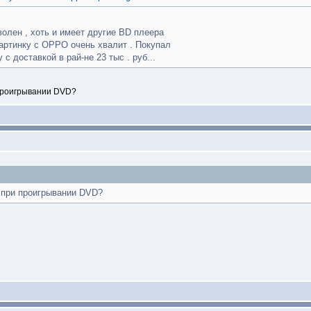
волен , хоть и имеет другие BD плеера
Картинку с OPPO очень хвалит . Покупал
с доставкой в рай-не 23 тыс . руб...
 проигрывании DVD?
л при проигрывании DVD?