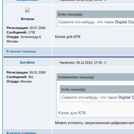
Goltz писал(a):
Ветеран
Скажите кто-нибудь: что такое
Digital C
Регистрация:
28.07.2006
Сообщений:
1792
Копия для КПК
Откуда:
Зеленоград &
Москва
В начало страницы
kurnikov
Написано: 30.11.2010, 17:45
Регистрация:
09.01.2008
Сообщений:
361
Goldmember писал(a):
Откуда:
Москва
Goltz писал(a):
Скажите кто-нибудь: что такое
Digital 
Копия для КПК
Можно уточнить: лицензионная цифровая копия
В начало страницы