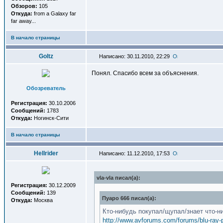
Обзоров:
105
Откуда:
from a Galaxy far
far away...
В начало страницы
Goltz
Написано: 30.11.2010, 22:29
Понял. Спасибо всем за объяснения.
Обозреватель
Регистрация:
30.10.2006
Сообщений:
1783
Откуда:
Ногинск-Сити
В начало страницы
Hellrider
Написано: 11.12.2010, 17:53
vla-vla писал(a):
Регистрация:
30.12.2009
Сообщений:
139
Пуаро 666 писал(a):
Откуда:
Москва
Кто-нибудь покупал/щупал/знает что-н
http://www.avforums.com/forums/blu-ray-p