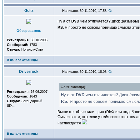
Goltz
Написано: 30.11.2010, 17:58
Ну а от
DVD
чем отличается? Диск (размеры) 
P.S.
Я просто не совсем понимаю смысла этой
Обозреватель
Регистрация:
30.10.2006
Сообщений:
1783
Откуда:
Ногинск-Сити
В начало страницы
Driverrock
Написано: 30.11.2010, 18:08
Goltz писал(a):
Регистрация:
16.06.2007
Ну а от
DVD
чем отличается? Диск (разм
Сообщений:
1643
Откуда:
Легендарный
P.S.
Я просто не совсем понимаю смысла
ШУ...
Выше же объяснили - рип (DivX или подобное
Смысл в том, что если у тебя возникнет жела
наслаждатся
В начало страницы