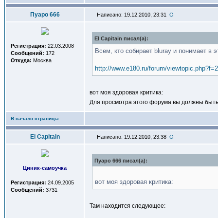
Пуаро 666
Написано: 19.12.2010, 23:31
El Capitain писал(a):
Регистрация:
22.03.2008
Всем, кто собирает bluray и понимает в 
Сообщений:
172
Откуда:
Москва
http://www.e180.ru/forum/viewtopic.php?f
вот моя здоровая критика:
Для просмотра этого форума вы должны быт
В начало страницы
El Capitain
Написано: 19.12.2010, 23:38
Пуаро 666 писал(a):
Циник-самоучка
вот моя здоровая критика:
Регистрация:
24.09.2005
Сообщений:
3731
Там находится следующее: