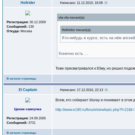
Hellrider
Написано: 11.12.2010, 18:08
vla-vla писал(a):
Регистрация:
30.12.2009
Сообщений:
139
Hellrider писал(a):
Откуда:
Москва
Кто-нибудь в курсе, есть на нём апск
Конечно есть ...
Тоже присматривался к 83му, но решил подо
В начало страницы
El Capitain
Написано: 17.12.2010, 22:13
Всем, кто собирает bluray и понимает в этом 
Циник-самоучка
http://www.e180.ru/forum/viewtopic.php?f=22&t
Регистрация:
24.09.2005
Сообщений:
3731
В начало страницы