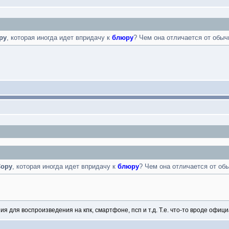
opy
, которая иногда идет впридачу к
блюру
? Чем она отличается от обы
Copy
, которая иногда идет впридачу к
блюру
? Чем она отличается от об
 для воспроизведения на кпк, смартфоне, псп и т.д. Т.е. что-то вроде офици