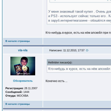
У меня знакомый такой купил . Очень до
и PS3 - использует сейчас только его . 
в заруб.интернетмагазине - обошёлся ему 
Кто-нибудь в курсе, есть на нём апскейл при
В начало страницы
vla-vla
Написано: 11.12.2010, 17:57
Hellrider писал(a):
Кто-нибудь в курсе, есть на нём апскей
Обозреватель
Конечно есть ...
Регистрация:
28.11.2007
Сообщений:
1444
Откуда:
МОСКВА
В начало страницы