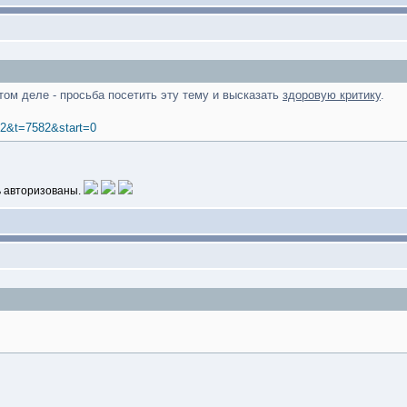
этом деле - просьба посетить эту тему и высказать
здоровую критику
.
=22&t=7582&start=0
ь авторизованы.