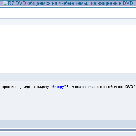
Сообщение
оторая иногда идет впридачу к
блюру
? Чем она отличается от обычного
DVD
?