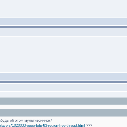
ибудь об этом мультизоннике?
layers/1020033-oppo-bdp-83-region-free-thread.html
???