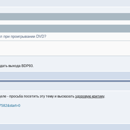
ейл при проигрывании DVD?
ждать выхода BDP93.
деле - просьба посетить эту тему и высказать
здоровую критику
.
=7582&start=0