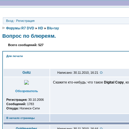
Вход
·
Регистрация
Форумы R7 DVD
»
HD
»
Blu-ray
Вопрос по блюреям.
Всего сообщений: 527
Для печати
Автор
Goltz
Написано: 30.11.2010, 16:21
Скажите кто-нибудь: что такое
Digital Copy
, к
Обозреватель
Регистрация:
30.10.2006
Сообщений:
1783
Откуда:
Ногинск-Сити
В начало страницы
Goldmember
Написано: 30.11.2010, 16:44