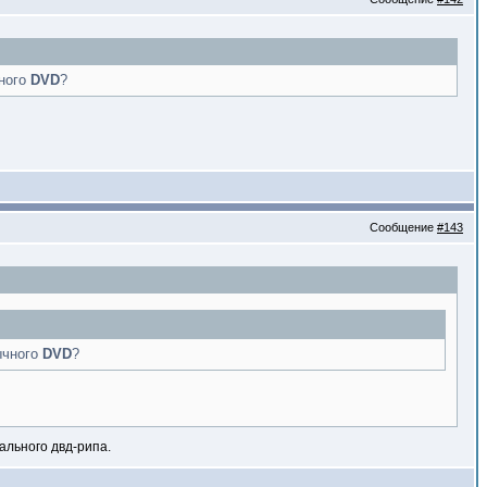
чного
DVD
?
Сообщение
#143
ычного
DVD
?
ального двд-рипа.