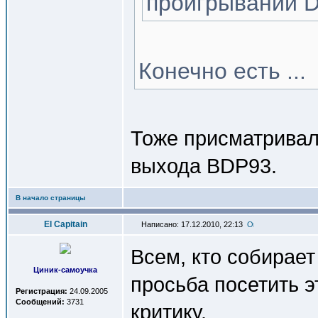
проигрывании 
Конечно есть ...
Тоже присматривал
выхода BDP93.
В начало страницы
El Capitain
Написано: 17.12.2010, 22:13
Всем, кто собирает 
Циник-самоучка
просьба посетить э
Регистрация:
24.09.2005
Сообщений:
3731
критику
.