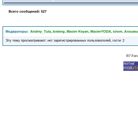
Всего сообщений: 527
Модераторы:
Andrey_Tula
,
Iceberg
,
Master Keyan
,
MasterYODA
,
strom
,
Алхими
Эту тему просматривают: нет зарегистрированных пользователей, гости: 2
R7 For