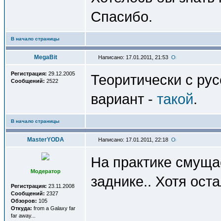
Спасибо.
В начало страницы
MegaBit
Написано: 17.01.2011, 21:53
Регистрация:
29.12.2005
Теоритически с ру
Сообщений:
2522
вариант -
такой
.
В начало страницы
MasterYODA
Написано: 17.01.2011, 22:18
На практике смущае
Модератор
заднике.. Хотя ост
Регистрация:
23.11.2008
Сообщений:
2327
Обзоров:
105
Откуда:
from a Galaxy far
far away...