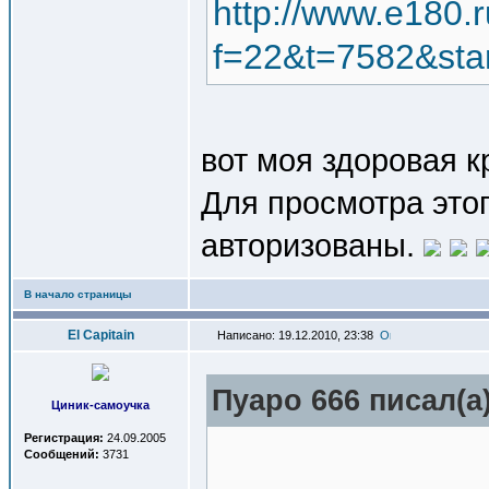
http://www.e180.
f=22&t=7582&sta
вот моя здоровая к
Для просмотра это
авторизованы.
В начало страницы
El Capitain
Написано: 19.12.2010, 23:38
Пуаро 666 писал(a)
Циник-самоучка
Регистрация:
24.09.2005
Сообщений:
3731