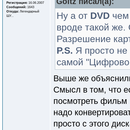
Goltz писал(a):
Регистрация:
16.06.2007
Сообщений:
1643
Откуда:
Легендарный
Ну а от
DVD
чем 
ШУ...
вроде такой же.
Разрешение карт
P.S.
Я просто не
самой "Цифровой
Выше же объяснили
Смысл в том, что е
посмотреть фильм 
надо конвертироват
просто с этого дис