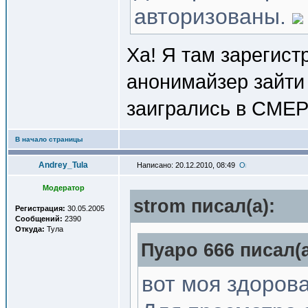
авторизованы.
Ха! Я там зарегист
анонимайзер зайти
заигрались в СМЕ
В начало страницы
Andrey_Tula
Написано: 20.12.2010, 08:49
Модератор
strom писал(a):
Регистрация:
30.05.2005
Сообщений:
2390
Откуда:
Тула
Пуаро 666 писал(a
вот моя здорова