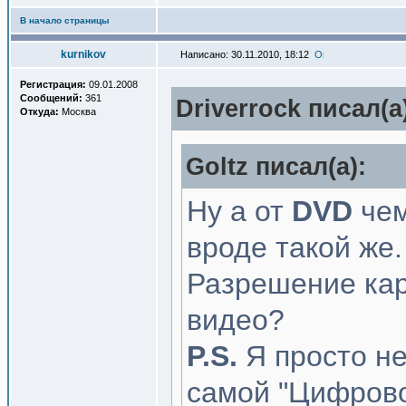
В начало страницы
kurnikov
Написано: 30.11.2010, 18:12
Регистрация:
09.01.2008
Сообщений:
361
Driverrock писал(a
Откуда:
Москва
Goltz писал(a):
Ну а от
DVD
чем
вроде такой же
Разрешение кар
видео?
P.S.
Я просто н
самой "Цифрово