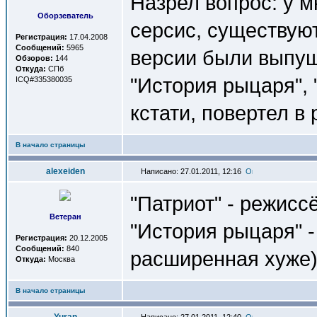
Назрел вопрос: у 
Оборзеватель
серсис, существуют
Регистрация:
17.04.2008
Сообщений:
5965
версии были выпущ
Обзоров:
144
Откуда:
СПб
"История рыцаря",
ICQ#335380035
кстати, повертел в
В начало страницы
alexeiden
Написано: 27.01.2011, 12:16
"Патриот" - режисс
Ветеран
"История рыцаря" -
Регистрация:
20.12.2005
Сообщений:
840
расширенная хуже),
Откуда:
Москва
В начало страницы