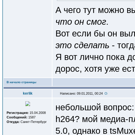
А чего тут можно в
что он смог
.
Вот если бы он вы
это сделать
- тог
Я вот лично пока д
дорос, хотя уже ес
В начало страницы
kerlik
Написано: 09.01.2011, 00:24
небольшой вопрос: 
Регистрация:
15.04.2008
h264? мой медиа-пл
Сообщений:
1587
Откуда:
Санкт-Петербург
5.0, однако в tsMux