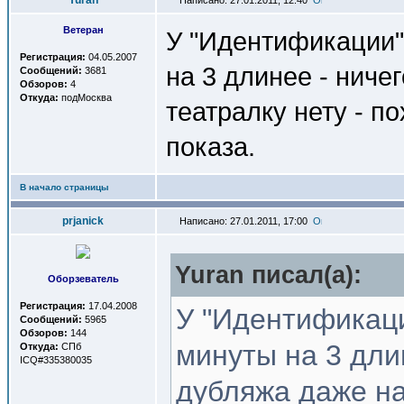
Yuran
Написано: 27.01.2011, 12:40
Ветеран
У "Идентификации"
Регистрация:
04.05.2007
на 3 длинее - ниче
Сообщений:
3681
Обзоров:
4
Откуда:
подМосква
театралку нету - п
показа.
В начало страницы
prjanick
Написано: 27.01.2011, 17:00
Yuran писал(a):
Оборзеватель
Регистрация:
17.04.2008
У "Идентификаци
Сообщений:
5965
Обзоров:
144
минуты на 3 дли
Откуда:
СПб
ICQ#335380035
дубляжа даже на