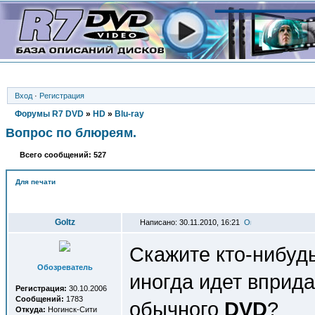
Вход
·
Регистрация
Форумы R7 DVD
»
HD
»
Blu-ray
Вопрос по блюреям.
Всего сообщений: 527
Для печати
Автор
Goltz
Написано: 30.11.2010, 16:21
Скажите кто-нибудь
Обозреватель
иногда идет вприда
Регистрация:
30.10.2006
Сообщений:
1783
обычного
DVD
?
Откуда:
Ногинск-Сити