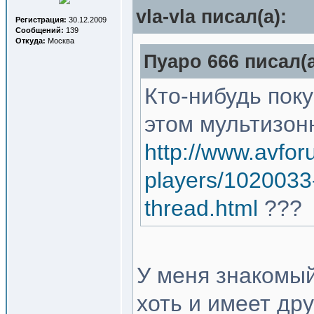
vla-vla писал(a):
Регистрация:
30.12.2009
Сообщений:
139
Откуда:
Москва
Пуаро 666 писал(a
Кто-нибудь пок
этом мультизон
http://www.avfor
players/1020033
thread.html
???
У меня знакомый
хоть и имеет др