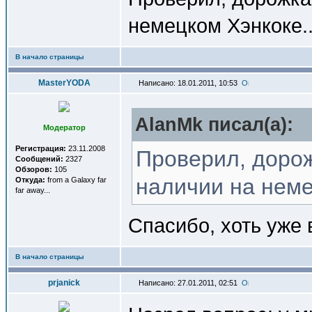
немецком Хэнкоке..
В начало страницы
MasterYODA
Написано: 18.01.2011, 10:53
AlanMk писал(a):
Модератор
Регистрация:
23.11.2008
Проверил, дорож
Сообщений:
2327
Обзоров:
105
наличии на неме
Откуда:
from a Galaxy far
far away...
Спасибо, хоть уже
В начало страницы
prjanick
Написано: 27.01.2011, 02:51