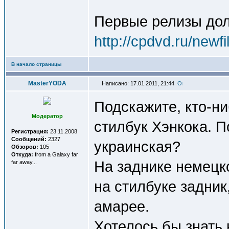
Первые релизы дол
http://cpdvd.ru/newf
В начало страницы
MasterYODA
Написано: 17.01.2011, 21:44
Подскажите, кто-ни
Модератор
стилбук Хэнкока. П
Регистрация:
23.11.2008
Сообщений:
2327
украинская?
Обзоров:
105
Откуда:
from a Galaxy far
На заднике немецко
far away...
на стилбуке задник
амарее.
Хотелось бы знать 