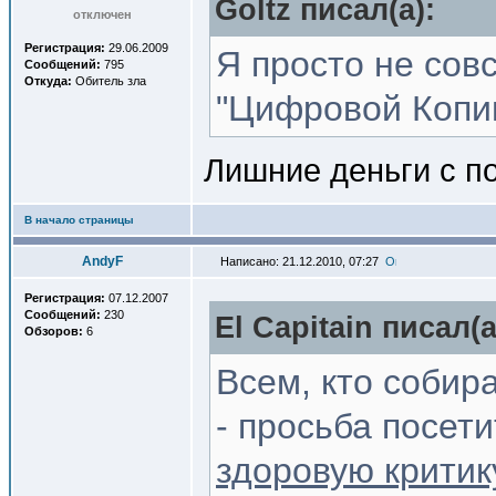
Goltz писал(a):
отключен
Регистрация:
29.06.2009
Я просто не сов
Сообщений:
795
Откуда:
Обитель зла
"Цифровой Копии
Лишние деньги с п
В начало страницы
AndyF
Написано: 21.12.2010, 07:27
Регистрация:
07.12.2007
Сообщений:
230
El Capitain писал(a
Обзоров:
6
Всем, кто собира
- просьба посети
здоровую критик