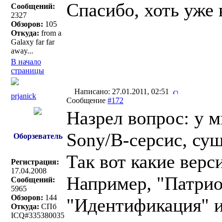
Спасибо, хоть уже
Сообщений:
2327
Обзоров:
105
Откуда:
from a
Galaxy far far
away...
В начало
страницы
Написано: 27.01.2011, 02:51
prjanick
Сообщение
#172
Назрел вопрос: у 
Sony/В-серсис, су
Оборзеватель
Так вот какие вер
Регистрация:
17.04.2008
Например, "Патрио
Сообщений:
5965
Обзоров:
144
"Идентификация" и
Откуда:
СПб
ICQ#335380035