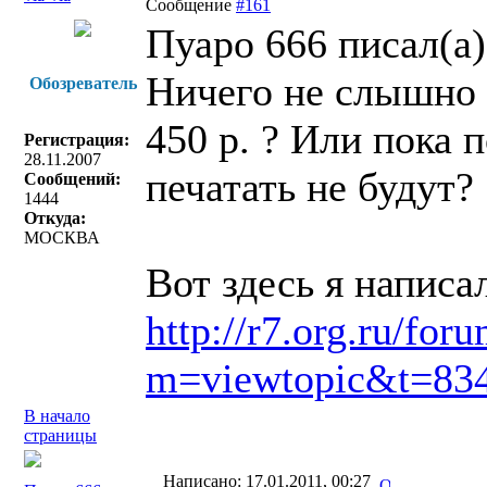
Сообщение
#161
Пуаро 666 писал(a)
Ничего не слышно 
Обозреватель
450 р. ? Или пока 
Регистрация:
28.11.2007
печатать не будут?
Сообщений:
1444
Откуда:
МОСКВА
Вот здесь я написа
http://r7.org.ru/for
m=viewtopic&t=83
В начало
страницы
Написано: 17.01.2011, 00:27