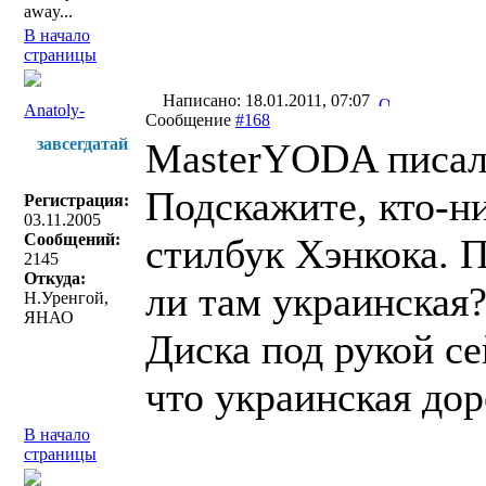
away...
В начало
страницы
Написано: 18.01.2011, 07:07
Anatoly-
Сообщение
#168
завсегдатай
MasterYODA писал
Подскажите, кто-ни
Регистрация:
03.11.2005
Сообщений:
стилбук Хэнкока. 
2145
Откуда:
ли там украинская
Н.Уренгой,
ЯНАО
Диска под рукой се
что украинская дор
В начало
страницы