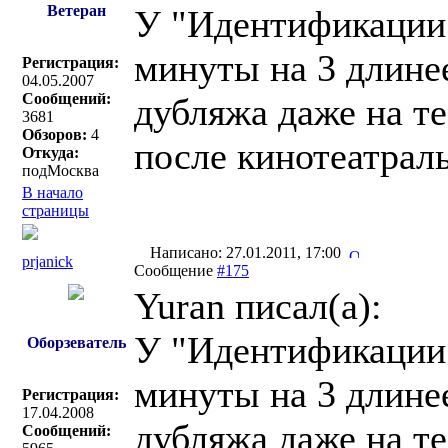
Ветеран
У "Идентификации"
минуты на 3 длине
Регистрация:
04.05.2007
Сообщений:
дубляжа даже на те
3681
Обзоров:
4
после кинотеатраль
Откуда:
подМосква
В начало
страницы
Написано: 27.01.2011, 17:00
prjanick
Сообщение
#175
Yuran писал(a):
У "Идентификации"
Оборзеватель
минуты на 3 длине
Регистрация:
17.04.2008
дубляжа даже на те
Сообщений: