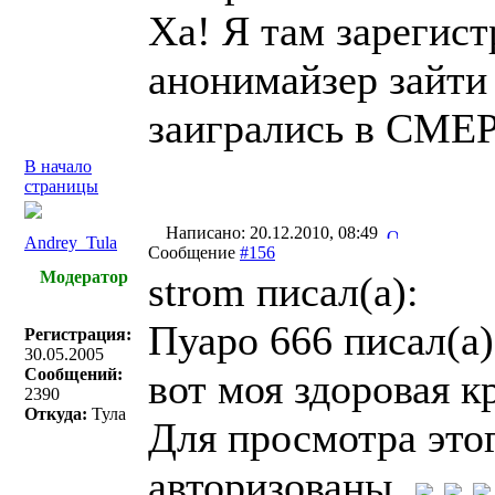
Ха! Я там зарегист
анонимайзер зайти
заигрались в СМЕ
В начало
страницы
Написано: 20.12.2010, 08:49
Andrey_Tula
Сообщение
#156
Модератор
strom писал(a):
Пуаро 666 писал(a)
Регистрация:
30.05.2005
Сообщений:
вот моя здоровая к
2390
Откуда:
Тула
Для просмотра это
авторизованы.