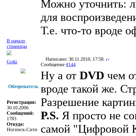
Можно уточнить: л
для воспроизведени
Т.е. что-то вроде 
В начало
страницы
Написано: 30.11.2010, 17:58
Goltz
Сообщение
#144
Ну а от
DVD
чем о
вроде такой же. Ст
Обозреватель
Разрешение картинк
Регистрация:
30.10.2006
P.S.
Я просто не с
Сообщений:
1783
Откуда:
самой "Цифровой К
Ногинск-Сити