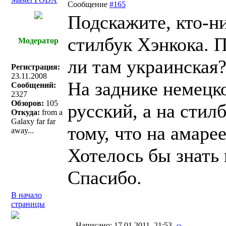
Сообщение
#165
Подскажите, кто-ни
стилбук Хэнкока. 
Модератор
ли там украинская
Регистрация:
23.11.2008
На заднике немецко
Сообщений:
2327
Обзоров:
105
русский, а на стил
Откуда:
from a
Galaxy far far
тому, что на амарее
away...
Хотелось бы знать 
Спасибо.
В начало
страницы
Написано: 17.01.2011, 21:53