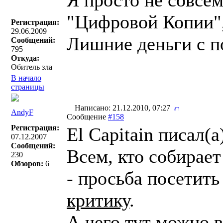
Я просто не совсе
"Цифровой Копии",
Регистрация:
29.06.2009
Лишние деньги с п
Сообщений:
795
Откуда:
Обитель зла
В начало
страницы
Написано: 21.12.2010, 07:27
AndyF
Сообщение
#158
Регистрация:
El Capitain писал(a
07.12.2007
Сообщений:
Всем, кто собирает
230
Обзоров:
6
- просьба посетить
критику
.
А чего тут можно в