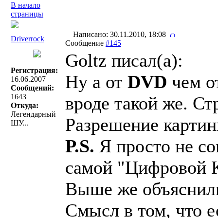
В начало
страницы
Написано: 30.11.2010, 18:08
Driverrock
Сообщение
#145
Goltz писал(a):
Регистрация:
Ну а от
DVD
чем о
16.06.2007
Сообщений:
1643
вроде такой же. Ст
Откуда:
Легендарный
Разрешение картинк
ШУ...
P.S.
Я просто не с
самой "Цифровой К
Выше же объяснили
Смысл в том, что е