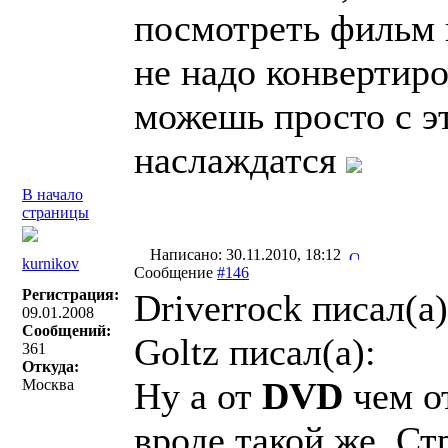
посмотреть фильм 
не надо конвертиро
можешь просто с эт
наслаждатся
В начало
страницы
Написано: 30.11.2010, 18:12
kurnikov
Сообщение
#146
Регистрация:
Driverrock писал(a)
09.01.2008
Сообщений:
Goltz писал(a):
361
Откуда:
Ну а от
DVD
чем о
Москва
вроде такой же. Ст