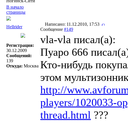
Ногинск-Сити
В начало
страницы
Написано: 11.12.2010, 17:53
Hellrider
Сообщение
#149
vla-vla писал(a):
Регистрация:
Пуаро 666 писал(a)
30.12.2009
Сообщений:
139
Кто-нибудь покупа
Откуда:
Москва
этом мультизонник
http://www.avforum
players/1020033-op
thread.html
???