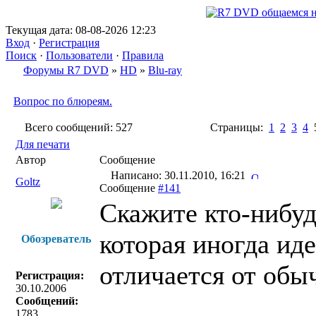
Текущая дата: 08-08-2026 12:23
Вход
·
Регистрация
Поиск
·
Пользователи
·
Правила
Форумы R7 DVD
»
HD
»
Blu-ray
Вопрос по блюреям.
Всего сообщений: 527
Страницы:
1
2
3
4
Для печати
Автор
Сообщение
Написано: 30.11.2010, 16:21
Goltz
Сообщение
#141
Скажите кто-нибуд
которая иногда ид
Обозреватель
отличается от об
Регистрация:
30.10.2006
Сообщений:
1783