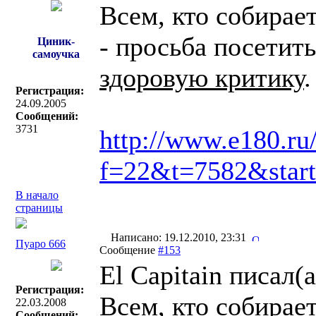
Всем, кто собирает
- просьба посетить
Циник-
самоучка
здоровую критику
.
Регистрация:
24.09.2005
Сообщений:
3731
http://www.e180.ru
f=22&t=7582&star
В начало
страницы
Написано: 19.12.2010, 23:31
Пуаро 666
Сообщение
#153
El Capitain писал(a
Регистрация:
Всем, кто собирает
22.03.2008
Сообщений: