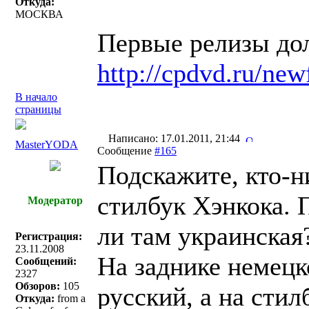
Откуда:
МОСКВА
Первые релизы до
http://cpdvd.ru/new
В начало
страницы
Написано: 17.01.2011, 21:44
MasterYODA
Сообщение
#165
Подскажите, кто-н
стилбук Хэнкока. 
Модератор
ли там украинская
Регистрация:
23.11.2008
На заднике немецк
Сообщений:
2327
Обзоров:
105
русский, а на стил
Откуда:
from a