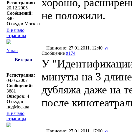
хорошо, расширенн
Регистрация:
20.12.2005
не положили.
Сообщений:
840
Откуда:
Москва
В начало
страницы
Написано: 27.01.2011, 12:40
Yuran
Сообщение
#174
Ветеран
У "Идентификации
минуты на 3 длине
Регистрация:
04.05.2007
Сообщений:
дубляжа даже на те
3681
Обзоров:
4
после кинотеатрал
Откуда:
подМосква
В начало
страницы
Написано: 27.01.2011, 17:00