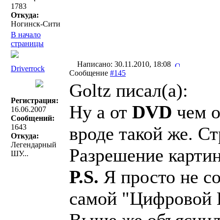
1783
Откуда:
Ногинск-Сити
В начало
страницы
Написано: 30.11.2010, 18:08
Driverrock
Сообщение
#145
Goltz писал(a):
Регистрация:
Ну а от
DVD
чем о
16.06.2007
Сообщений:
1643
вроде такой же. С
Откуда:
Легендарный
Разрешение картин
ШУ...
P.S.
Я просто не с
самой "Цифровой К