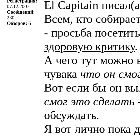
Регистрация:
El Capitain писал(a
07.12.2007
Сообщений:
Всем, кто собирает
230
Обзоров:
6
- просьба посетить
здоровую критику
.
А чего тут можно 
чувака
что он смо
Вот если бы он в
смог это сделать
-
обсуждать.
Я вот лично пока 