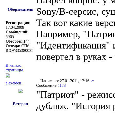
Назрел вопрос: у
Sony/В-серсис, су
Оборзеватель
Так вот какие вер
Регистрация:
17.04.2008
Например, "Патрио
Сообщений:
5965
Обзоров:
144
"Идентификация" и
Откуда:
СПб
ICQ#335380035
повертел в руках -
В начало
страницы
Написано: 27.01.2011, 12:16
alexeiden
Сообщение
#173
"Патриот" - режис
дубляж. "История 
Ветеран