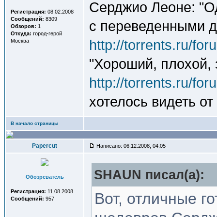
Серджио Леоне: "О
Регистрация:
08.02.2008
Сообщений:
8309
с переведенными 
Обзоров:
1
Откуда:
город-герой
http://torrents.ru/f
Москва
"Хороший, плохой, 
http://torrents.ru/f
хотелось видеть от
В начало страницы
Papercut
Написано: 06.12.2008, 04:05
SHAUN писал(a):
Обозреватель
Регистрация:
11.08.2008
Вот, отличные г
Сообщений:
957