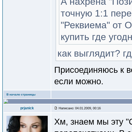
А нахрена "Поз
точную 1:1 пере
"Реквиема" от 
купить где угодн
как выглядит? гд
Присоединяюсь к в
если можно.
В начало страницы
prjanick
Написано: 04.01.2009, 00:16
Хм, знаем мы эту "