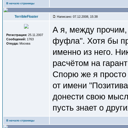
В начало страницы
TerribleFloater
Написано: 07.12.2008, 15:38
А я, между прочим,
Регистрация:
25.11.2007
фуфла". Хотя бы пр
Сообщений:
1763
Откуда:
Москва
именно из него. Ни
расчётом на гаран
Спорю же я просто
от имени "Позитива
донести свою мысл
пусть знает о други
В начало страницы