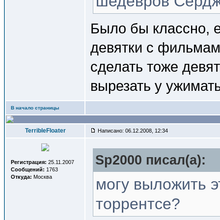
шедевров Сердж
Было бы классно, 
девятки с фильмами
сделать тоже девят
вырезать у ужимать
В начало страницы
TerribleFloater
Написано: 06.12.2008, 12:34
Sp2000 писал(a):
Регистрация:
25.11.2007
Сообщений:
1763
Откуда:
Москва
могу выложить э
торрентсе?