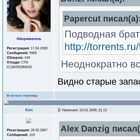
Papercut писал(a)
Подводная брат
Оборзеватель
http://torrents.
Регистрация:
17.04.2008
Сообщений:
5965
Обзоров:
144
Неоднократно вс
Откуда:
СПб
ICQ#335380035
Видно старые запа
В начало страницы
Ken
Написано: 03.01.2009, 21:13
Alex Danzig писал(
Регистрация:
28.05.2007
Сообщений:
119