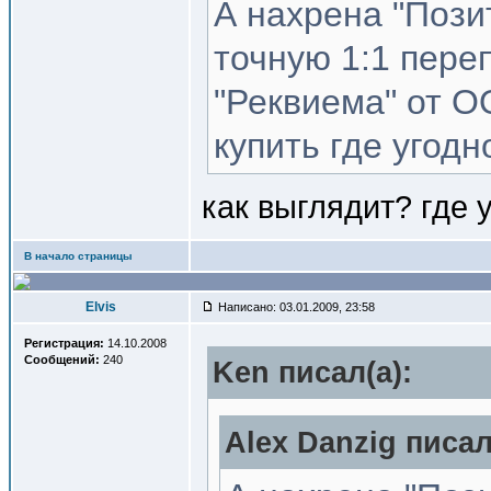
А нахрена "Пози
точную 1:1 пере
"Реквиема" от О
купить где угодно
как выглядит? где у
В начало страницы
Elvis
Написано: 03.01.2009, 23:58
Регистрация:
14.10.2008
Сообщений:
240
Ken писал(a):
Alex Danzig писал