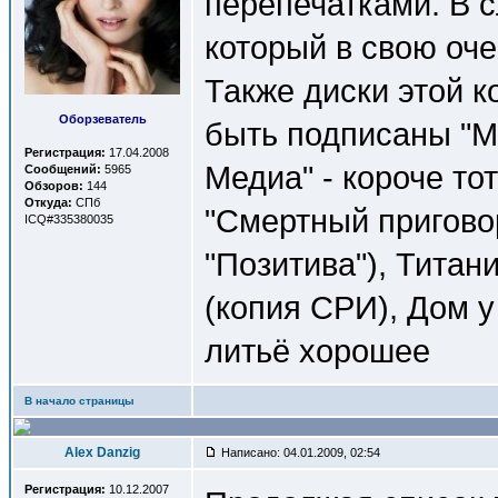
перепечатками. В с
который в свою оче
Также диски этой 
Оборзеватель
быть подписаны "Ми
Регистрация:
17.04.2008
Медиа" - короче то
Сообщений:
5965
Обзоров:
144
Откуда:
СПб
"Смертный приговор
ICQ#335380035
"Позитива"), Титан
(копия СРИ), Дом у 
литьё хорошее
В начало страницы
Alex Danzig
Написано: 04.01.2009, 02:54
Регистрация:
10.12.2007