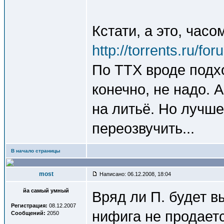
Кстати, а это, часо
http://torrents.ru/f
По ТТХ вроде подхо
конечно, не надо. 
на литьё. Но лучш
переозвучить...
В начало страницы
most
Написано: 06.12.2008, 18:04
йа самый умный
Вряд ли П. будет 
Регистрация:
08.12.2007
нифига не продаетс
Сообщений:
2050