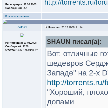
http://torrents.ru/f
Регистрация:
11.08.2008
Сообщений:
957
В начало страницы
def321
Написано: 25.12.2008, 21:14
SHAUN писал(a):
Регистрация:
23.08.2008
Сообщений:
1239
Откуда:
USSR-Кременчуг
Вот, отличные г
шедевров Сердж
Западе" на 2-х 
http://torrents.r
"Хороший, плохо
допами