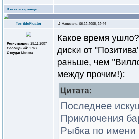
В начало страницы
TerribleFloater
Написано: 06.12.2008, 19:44
Какое время ушло
Регистрация:
25.11.2007
диски от "Позитив
Сообщений:
1763
Откуда:
Москва
раньше, чем "Вилло
между прочим!):
Цитата:
Последнее искуш
Приключения ба
Рыбка по имени 