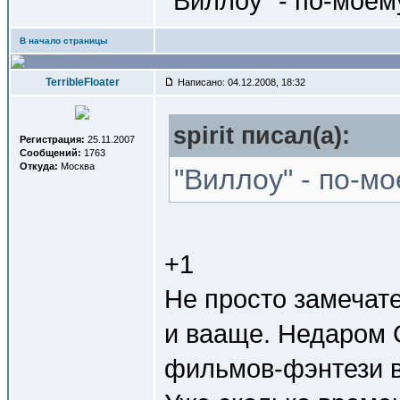
"Виллоу" - по-мое
В начало страницы
TerribleFloater
Написано: 04.12.2008, 18:32
spirit писал(a):
Регистрация:
25.11.2007
Сообщений:
1763
Откуда:
Москва
"Виллоу" - по-м
+1
Не просто замечат
и вааще. Недаром 
фильмов-фэнтези 