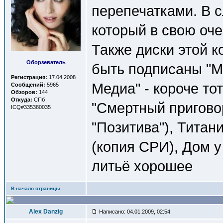
перепечатками. В с
который в свою оче
Также диски этой 
Оборзеватель
быть подписаны "Ми
Регистрация:
17.04.2008
Медиа" - короче то
Сообщений:
5965
Обзоров:
144
Откуда:
СПб
"Смертный приговор
ICQ#335380035
"Позитива"), Титан
(копия СРИ), Дом у 
литьё хорошее
В начало страницы
Alex Danzig
Написано: 04.01.2009, 02:54