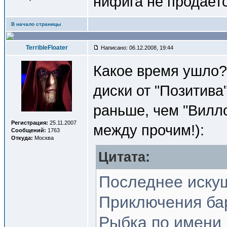
нифига не продаетс
В начало страницы
TerribleFloater
Написано: 06.12.2008, 19:44
Какое время ушло
диски от "Позитив
раньше, чем "Вилло
Регистрация:
25.11.2007
между прочим!):
Сообщений:
1763
Откуда:
Москва
Цитата:
Последнее искуш
Приключения ба
Рыбка по имени 