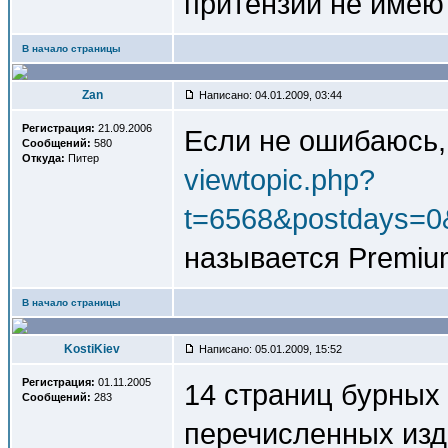
притензий не имею
В начало страницы
Zan
Написано: 04.01.2009, 03:44
Регистрация:
21.09.2006
Если не ошибаюсь, 
Сообщений:
580
Откуда:
Питер
viewtopic.php?
t=6568&postdays=0
называется Premiu
В начало страницы
KostiKiev
Написано: 05.01.2009, 15:52
Регистрация:
01.11.2005
14 страниц бурных
Сообщений:
283
перечисленных изд