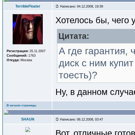
TerribleFloater
Написано: 04.12.2008, 19:39
Хотелось бы, чего 
Цитата:
А где гарантия,
Регистрация:
25.11.2007
Сообщений:
1763
диск с ним купи
Откуда:
Москва
тоесть)?
Ну, в данном случа
В начало страницы
SHAUN
Написано: 06.12.2008, 03:47
Вот, отличные гото