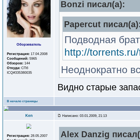
Bonzi писал(a):
Papercut писал(a)
Подводная брат
Оборзеватель
http://torrents.
Регистрация:
17.04.2008
Сообщений:
5965
Обзоров:
144
Неоднократно вс
Откуда:
СПб
ICQ#335380035
Видно старые запа
В начало страницы
Ken
Написано: 03.01.2009, 21:13
Alex Danzig писал(
Регистрация:
28.05.2007