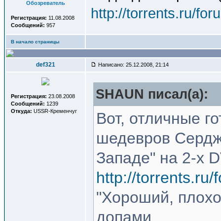
Обозреватель
http://torrents.ru/f
Регистрация:
11.08.2008
Сообщений:
957
В начало страницы
def321
Написано: 25.12.2008, 21:14
SHAUN писал(a):
Регистрация:
23.08.2008
Сообщений:
1239
Откуда:
USSR-Кременчуг
Вот, отличные г
шедевров Сердж
Западе" на 2-х 
http://torrents.r
"Хороший, плохо
допами