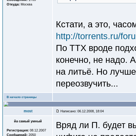
Откуда:
Москва
Кстати, а это, часо
http://torrents.ru/f
По ТТХ вроде подхо
конечно, не надо. 
на литьё. Но лучш
переозвучить...
В начало страницы
most
Написано: 06.12.2008, 18:04
йа самый умный
Вряд ли П. будет 
Регистрация:
08.12.2007
Сообщений:
2050