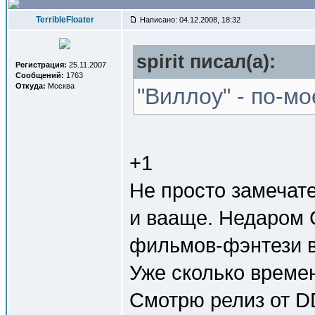
TerribleFloater
Написано: 04.12.2008, 18:32
spirit писал(a):
Регистрация:
25.11.2007
Сообщений:
1763
Откуда:
Москва
"Виллоу" - по-м
+1
Не просто замечат
и вааще. Недаром 
фильмов-фэнтези 
Уже сколько времен
Смотрю релиз от D