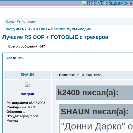
Вход
·
Регистрация
Форумы R7 DVD
»
DVD
»
Позитив-Мультимедиа
Лучшие R5 OOP + ГОТОВЫЕ с трекеров
Всего сообщений: 647
Для печати
Автор
SHAUN
Написано: 28.10.2008, 16:55
k2400 писал(a):
Ветеран
Регистрация:
08.02.2008
Сообщений:
8309
SHAUN писал(a):
Обзоров:
1
Откуда:
город-герой
Москва
"Донни Дарко" о