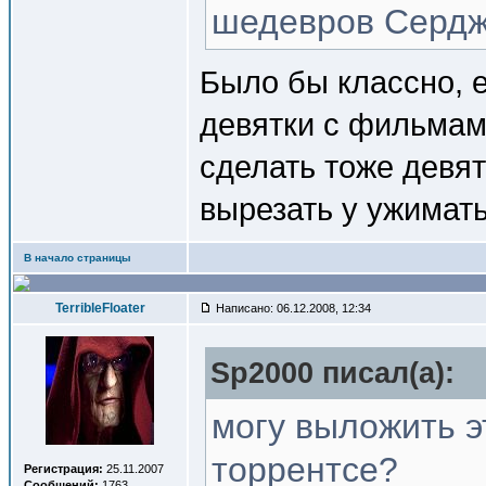
шедевров Сердж
Было бы классно, 
девятки с фильмами
сделать тоже девят
вырезать у ужимать
В начало страницы
TerribleFloater
Написано: 06.12.2008, 12:34
Sp2000 писал(a):
могу выложить э
торрентсе?
Регистрация:
25.11.2007
Сообщений:
1763