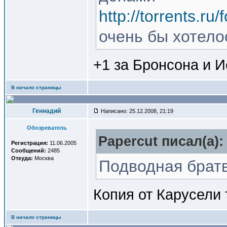
http://torrents.r
очень бы хотело
+1 за Бронсона и 
В начало страницы
Геннадий
Написано: 25.12.2008, 21:19
Обозреватель
Papercut писал(a):
Регистрация:
11.06.2005
Сообщений:
2485
Откуда:
Москва
Подводная братв
Копия от Карусели
В начало страницы