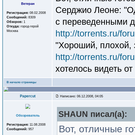
Ветеран
Серджио Леоне: "О
Регистрация:
08.02.2008
Сообщений:
8309
с переведенными 
Обзоров:
1
Откуда:
город-герой
http://torrents.ru/f
Москва
"Хороший, плохой, 
http://torrents.ru/f
хотелось видеть от
В начало страницы
Papercut
Написано: 06.12.2008, 04:05
SHAUN писал(a):
Обозреватель
Регистрация:
11.08.2008
Вот, отличные г
Сообщений:
957