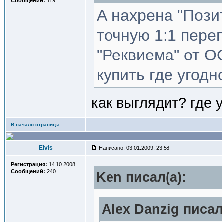
Сообщений:
119
А нахрена "Пози
точную 1:1 пере
"Реквиема" от О
купить где угодно
как выглядит? где у
В начало страницы
Elvis
Написано: 03.01.2009, 23:58
Регистрация:
14.10.2008
Сообщений:
240
Ken писал(a):
Alex Danzig писал