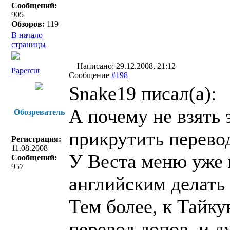
Сообщений:
905
Обзоров:
119
В начало
страницы
Написано: 29.12.2008, 21:12
Papercut
Сообщение
#198
Snake19 писал(a):
А почему не взять 
Обозреватель
прикрутить перево
Регистрация:
11.08.2008
У Веста меню уже 
Сообщений:
957
английским делать 
Тем более, к Тайку
перевод допов, и д