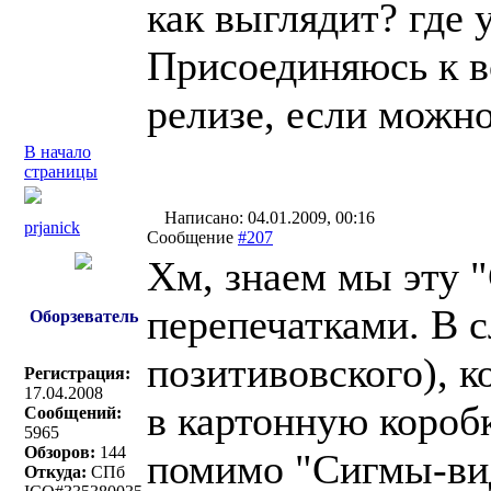
как выглядит? где у
Присоединяюсь к в
релизе, если можно
В начало
страницы
Написано: 04.01.2009, 00:16
prjanick
Сообщение
#207
Хм, знаем мы эту 
перепечатками. В 
Оборзеватель
позитивовского), к
Регистрация:
17.04.2008
в картонную коробк
Сообщений:
5965
Обзоров:
144
помимо "Сигмы-ви
Откуда:
СПб