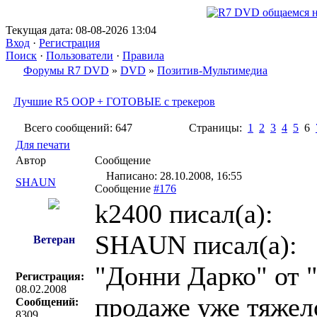
Текущая дата: 08-08-2026 13:04
Вход
·
Регистрация
Поиск
·
Пользователи
·
Правила
Форумы R7 DVD
»
DVD
»
Позитив-Мультимедиа
Лучшие R5 OOP + ГОТОВЫЕ с трекеров
Всего сообщений: 647
Страницы:
1
2
3
4
5
6
Для печати
Автор
Сообщение
Написано: 28.10.2008, 16:55
SHAUN
Сообщение
#176
k2400 писал(a):
SHAUN писал(a):
Ветеран
"Донни Дарко" от "
Регистрация:
08.02.2008
продаже уже тяжело
Сообщений:
8309