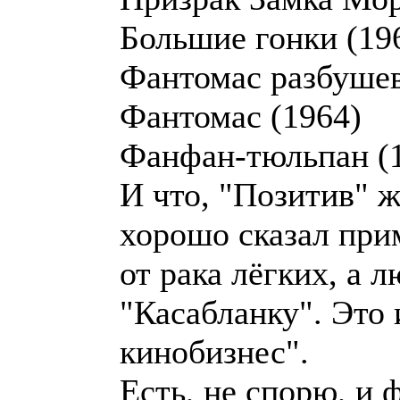
Большие гонки (19
Фантомас разбушев
Фантомас (1964)
Фанфан-тюльпан (
И что, "Позитив" ж
хорошо сказал прим
от рака лёгких, а л
"Касабланку". Это
кинобизнес".
Есть, не спорю, и 