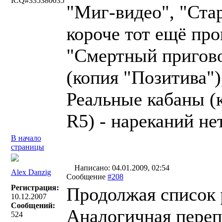
ICQ#335380035
"Миг-видео", "Ста
короче тот ещё про
"Смертный пригово
(копия "Позитива"),
Реальные кабаны (к
R5) - нареканий не
В начало
страницы
Написано: 04.01.2009, 02:54
Alex Danzig
Сообщение
#208
Регистрация:
Продолжая список
10.12.2007
Сообщений:
Аналогичная перепе
524