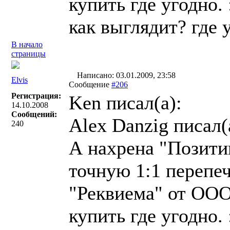
купить где угодно. 
как выглядит? где у
В начало
страницы
Написано: 03.01.2009, 23:58
Elvis
Сообщение
#206
Регистрация:
Ken писал(a):
14.10.2008
Сообщений:
Alex Danzig писал(
240
А нахрена "Позитив
точную 1:1 перепе
"Реквиема" от ООО
купить где угодно. 