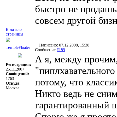
быстро не продашь 
совсем другой бизн
В начало
страницы
Написано: 07.12.2008, 15:38
TerribleFloater
Сообщение
#189
А я, между прочим,
Регистрация:
"пиплхавательного
25.11.2007
Сообщений:
1763
потому, что класси
Откуда:
Москва
Никто ведь не сни
гарантированный ш
Спорю же я просто