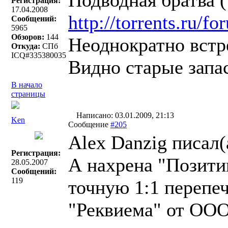
Подводная братва 
Регистрация:
17.04.2008
http://torrents.ru/
Сообщений:
5965
Обзоров:
144
Неоднократно встр
Откуда:
СПб
ICQ#335380035
Видно старые запа
В начало
страницы
Написано: 03.01.2009, 21:13
Ken
Сообщение
#205
Alex Danzig писал(
Регистрация:
А нахрена "Позитив
28.05.2007
Сообщений:
119
точную 1:1 перепе
"Реквиема" от ООО