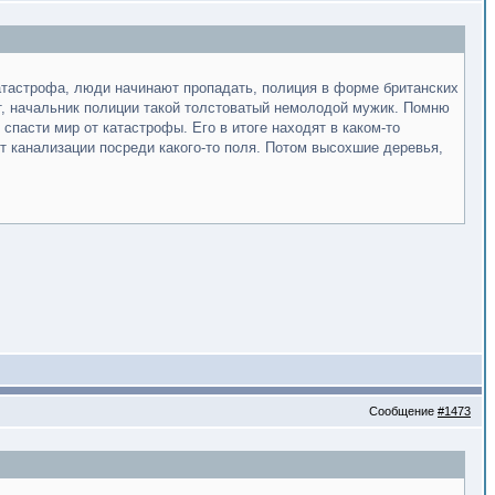
катастрофа, люди начинают пропадать, полиция в форме британских
т, начальник полиции такой толстоватый немолодой мужик. Помню
спасти мир от катастрофы. Его в итоге находят в каком-то
от канализации посреди какого-то поля. Потом высохшие деревья,
Сообщение
#1473