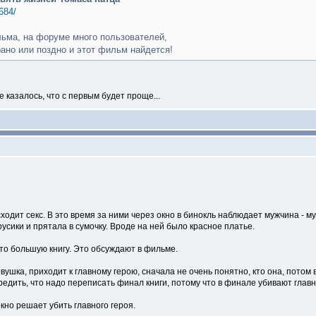
684/
льма, на форуме много пользователей,
ано или поздно и этот фильм найдется!
 казалось, что с первым будет проще...
одит секс. В это время за ними через окно в бинокль наблюдает мужчина - му
сики и прятала в сумочку. Вроде на ней было красное платье.
-то большую книгу. Это обсуждают в фильме.
вушка, приходит к главному герою, сначала не очень понятно, кто она, потом
редить, что надо переписать финал книги, потому что в финале убивают главн
но решает убить главного героя.