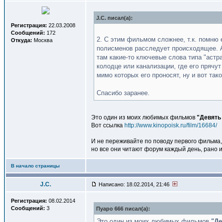
J.C. писал(a):
Регистрация:
22.03.2008
Сообщений:
172
2. С этим фильмом сложнее, т.к. помню 
Откуда:
Москва
полисменов расследует происходящее. А
там какие-то ключевые слова типа "астра
колодце или канализации, где его прячу
мимо которых его проносят, ну и вот так
Спасибо заранее.
Это один из моих любимых фильмов
"Девять
Вот ссылка
http://www.kinopoisk.ru/film/16684/
И не переживайте по поводу первого фильма,
но все они читают форум каждый день, рано 
В начало страницы
J.C.
Написано: 18.02.2014, 21:46
Регистрация:
08.02.2014
Сообщений:
3
Пуаро 666 писал(a):
Это один из моих любимых фильмов
"Де