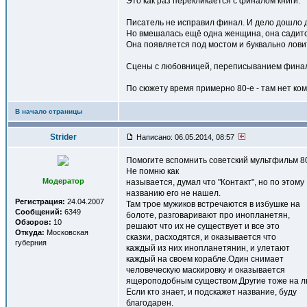
Это как раз перекликается с финалом книги.
Писатель не исправил финал. И дело дошло д
Но вмешалась ещё одна женщина, она садитс
Она появляется под мостом и буквально лови
Сцены с любовницей, переписыванием финала
По сюжету время примерно 80-е - там нет к
В начало страницы
Strider
Написано: 06.05.2014, 08:57
Помогите вспомнить советский мультфильм 80
Не помню как
Модератор
называется, думал что "Контакт", но по этому
названию его не нашел.
Регистрация:
24.04.2007
Там трое мужиков встречаются в избушке на
Сообщений:
6349
болоте, разговаривают про инопланетян,
Обзоров:
10
решают что их не существует и все это
Откуда:
Московская
сказки, расходятся, и оказывается что
губерния
каждый из них инопланетянин, и улетают
каждый на своем корабле.Один снимает
человеческую маскировку и оказывается
ящероподобным существом.Другие тоже на лю
Если кто знает, и подскажет название, буду
благодарен.