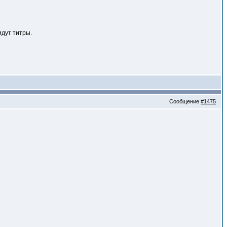
идут титры.
Сообщение
#1475