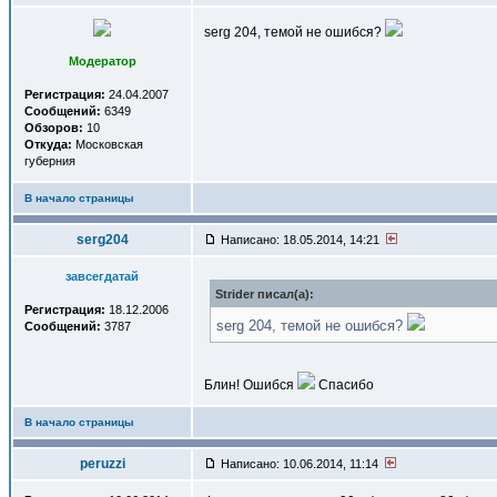
serg 204, темой не ошибся?
Модератор
Регистрация:
24.04.2007
Сообщений:
6349
Обзоров:
10
Откуда:
Московская
губерния
В начало страницы
serg204
Написано: 18.05.2014, 14:21
завсегдатай
Strider писал(a):
Регистрация:
18.12.2006
serg 204, темой не ошибся?
Сообщений:
3787
Блин! Ошибся
Спасибо
В начало страницы
peruzzi
Написано: 10.06.2014, 11:14