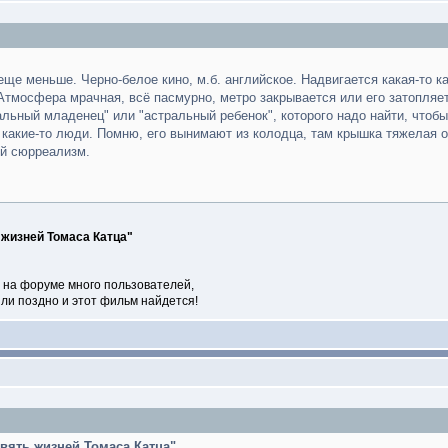
еще меньше. Черно-белое кино, м.б. английское. Надвигается какая-то 
тмосфера мрачная, всё пасмурно, метро закрывается или его затопляе
льный младенец" или "астральный ребенок", которого надо найти, чтобы 
т какие-то люди. Помню, его вынимают из колодца, там крышка тяжелая 
ой сюрреализм.
 жизней Томаса Катца"
 на форуме много пользователей,
или поздно и этот фильм найдется!
вять жизней Томаса Катца"