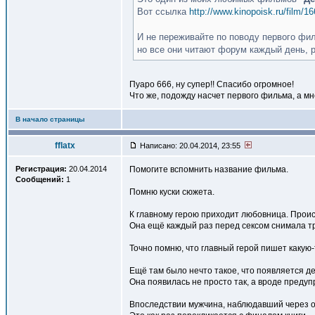
Вот ссылка
http://www.kinopoisk.ru/film/16
И не переживайте по поводу первого фи
но все они читают форум каждый день, р
Пуаро 666, ну супер!! Спасибо огромное!
Что же, подожду насчет первого фильма, а мне
В начало страницы
fflatx
Написано: 20.04.2014, 23:55
Регистрация:
20.04.2014
Помогите вспомнить название фильма.
Сообщений:
1
Помню куски сюжета.
К главному герою приходит любовница. Происх
Она ещё каждый раз перед сексом снимала тру
Точно помню, что главный герой пишет какую
Ещё там было нечто такое, что появляется де
Она появилась не просто так, а вроде предуп
Впоследствии мужчина, наблюдавший через ок