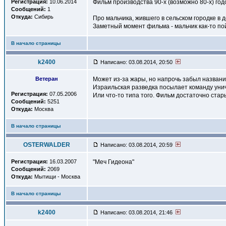
Регистрация:
10.06.2014
Фильм производства 90-х (возможно 80-х) год
Сообщений:
1
Откуда:
Сибирь
Про мальчика, жившего в сельском городке в 
Заметный момент фильма - мальчик как-то пой
В начало страницы
k2400
Написано: 03.08.2014, 20:50
Ветеран
Может из-за жары, но напрочь забыл названи
Израильская разведка посылает команду уни
Регистрация:
07.05.2006
Или что-то типа того. Фильм достаточно стар
Сообщений:
5251
Откуда:
Москва
В начало страницы
OSTERWALDER
Написано: 03.08.2014, 20:59
Регистрация:
16.03.2007
"Меч Гидеона"
Сообщений:
2069
Откуда:
Мытищи - Москва
В начало страницы
k2400
Написано: 03.08.2014, 21:46