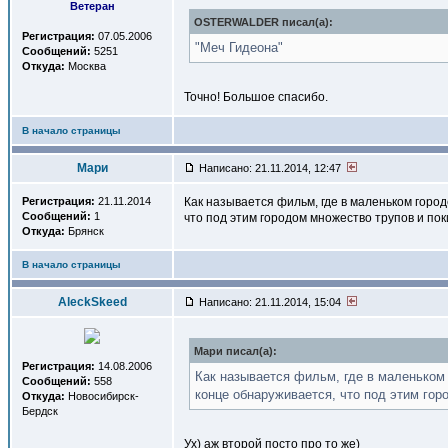
Ветеран
OSTERWALDER писал(a):
Регистрация:
07.05.2006
"Меч Гидеона"
Сообщений:
5251
Откуда:
Москва
Точно! Большое спасибо.
В начало страницы
Мари
Написано: 21.11.2014, 12:47
Регистрация:
21.11.2014
Как называется фильм, где в маленьком горо
Сообщений:
1
что под этим городом множество трупов и пок
Откуда:
Брянск
В начало страницы
AleckSkeed
Написано: 21.11.2014, 15:04
Мари писал(a):
Регистрация:
14.08.2006
Как называется фильм, где в маленьком
Сообщений:
558
конце обнаруживается, что под этим гор
Откуда:
Новосибирск-
Бердск
Ух) аж второй посто про то же)