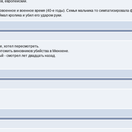
ов, европейский.
довоенное и военное время (40-е годы). Семья мальчика то симпатизировала 
мал кролика и убил его ударом руки.
е, хотел пересмотреть.
чтожить виновников убийства в Мюнхене.
ый - смотрел лет двадцать назад.