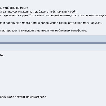
о убийства на мосту.
я за пишущую машинку и добавляет в финал книги себя.
т падающего на руки. Это самый последний момент, сразу после этого вроде 
 и падением с моста помню более-менее точно, остальное могу напутать.
омпьютеров, есть пишущая машинка и нет мобильных телефонов.
-х.
дей мало похожи, на самом деле.