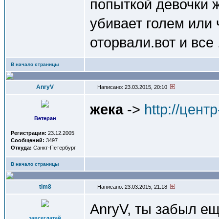
попыткой девочки ж
убивает голем или 
оторвали.вот и все 
В начало страницы
AnryV
Написано: 23.03.2015, 20:10
жека
->
http://цент
Ветеран
Регистрация:
23.12.2005
Сообщений:
3497
Откуда:
Санкт-Петербург
В начало страницы
tim8
Написано: 23.03.2015, 21:18
AnryV, ты забыл ещ
завсегдатай