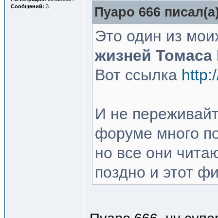
Сообщений:
3
Пуаро 666 писал(a)
Это один из мо
жизней Томаса 
Вот ссылка
http:
И не переживайт
форуме много п
но все они чита
поздно и этот ф