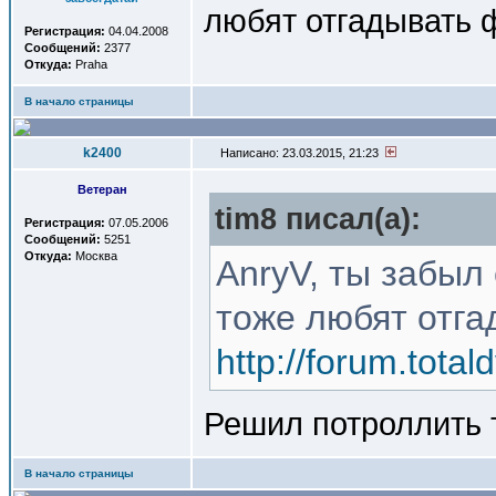
любят отгадывать
Регистрация:
04.04.2008
Сообщений:
2377
Откуда:
Praha
В начало страницы
k2400
Написано: 23.03.2015, 21:23
Ветеран
tim8 писал(a):
Регистрация:
07.05.2006
Сообщений:
5251
Откуда:
Москва
AnryV, ты забыл
тоже любят отга
http://forum.total
Решил потроллить
В начало страницы