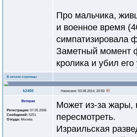
Про мальчика, живш
и военное время (4
симпатизировала ф
Заметный момент ф
кролика и убил его
В начало страницы
k2400
Написано: 03.08.2014, 20:50
Ветеран
Может из-за жары, 
Регистрация:
07.05.2006
пересмотреть.
Сообщений:
5251
Откуда:
Москва
Израильская разве