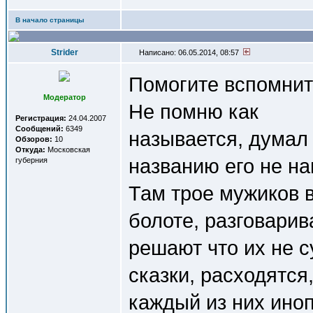
В начало страницы
Strider
Написано: 06.05.2014, 08:57
Помогите вспомнит
Модератор
Не помню как
Регистрация:
24.04.2007
Сообщений:
6349
называется, думал 
Обзоров:
10
Откуда:
Московская
названию его не н
губерния
Там трое мужиков 
болоте, разговарив
решают что их не с
сказки, расходятся
каждый из них иноп