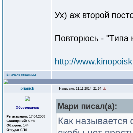
Ух) аж второй посто
Повторюсь - "Типа 
http://www.kinopoisk
В начало страницы
prjanick
Написано: 21.11.2014, 21:54
Мари писал(a):
Оборзеватель
Регистрация:
17.04.2008
Как называется 
Сообщений:
5965
Обзоров:
144
якобы нет прест
Откуда:
СПб