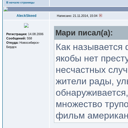
В начало страницы
AleckSkeed
Написано: 21.11.2014, 15:04
Мари писал(a):
Регистрация:
14.08.2006
Сообщений:
558
Откуда:
Новосибирск-
Как называется 
Бердск
якобы нет прест
несчастных случ
жители рады, ул
обнаруживается,
множество трупо
фильм американс