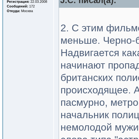
J.C. писал(a):
Регистрация:
22.03.2008
Сообщений:
172
Откуда:
Москва
2. С этим фильм
меньше. Черно-б
Надвигается как
начинают пропад
британских поли
происходящее. 
пасмурно, метро
начальник полиц
немолодой мужи