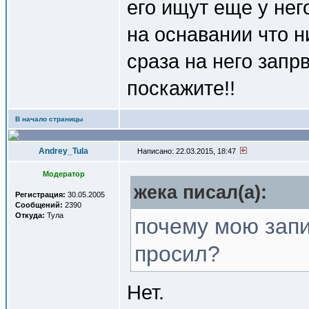
его ищут еще у нег
на оснавании что н
сраза на него запр
поскажите!!
В начало страницы
Andrey_Tula
Написано: 22.03.2015, 18:47
Модератор
жека писал(a):
Регистрация:
30.05.2005
Сообщений:
2390
Откуда:
Тула
почему мою запи
просил?
Нет.