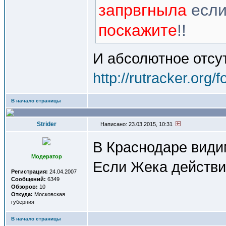
запрвгныла
если
поскажите
!!
И абсолютное отсу
http://rutracker.org
В начало страницы
Strider
Написано: 23.03.2015, 10:31
В Краснодаре види
Модератор
Если Жека действи
Регистрация:
24.04.2007
Сообщений:
6349
Обзоров:
10
Откуда:
Московская
губерния
В начало страницы