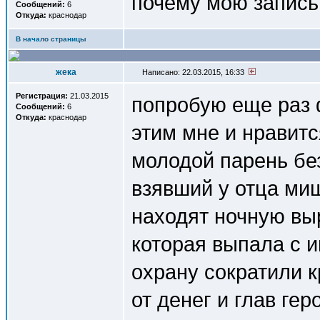
почему мою запись
Сообщений:
6
Откуда:
краснодар
В начало страницы
жека
Написано: 22.03.2015, 16:33
Регистрация:
21.03.2015
попробую еще раз 
Сообщений:
6
Откуда:
краснодар
этим мне и нравитс
молодой парень бе
взявший у отца ми
находят ночную вы
которая выпала с 
охрану сократили к
от денег и глав ге