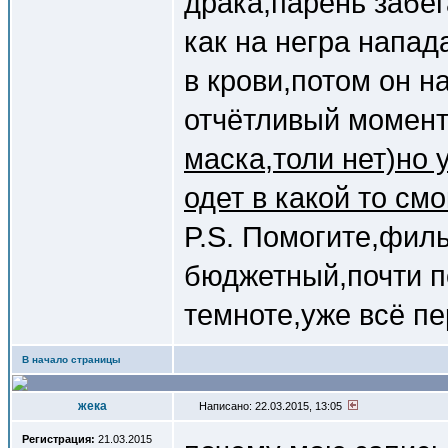
драка,парень забег
как на негра напад
в крови,потом он н
отчётливый момен
маска,толи нет)но 
одет в какой то см
P.S. Помогите,фил
бюджетный,почти п
темноте,уже всё пе
В начало страницы
жека
Написано: 22.03.2015, 13:05
Регистрация:
21.03.2015