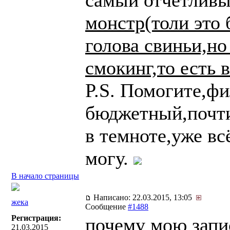
самый отчётлив
монстр(толи это 
голова свиньи,но
смокинг,то есть 
P.S. Помогите,фи
бюджетный,почти
в темноте,уже вс
могу.
В начало страницы
Написано: 22.03.2015, 13:05
жека
Сообщение
#1488
Регистрация:
почему мою запи
21.03.2015