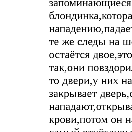
запоминающиеся 
блондинка,котора
нападению,падает
те же следы на 
остаётся двое,эт
так,они повздори
то двери,у них н
закрывает дверь,
нападают,открыва
крови,потом он н