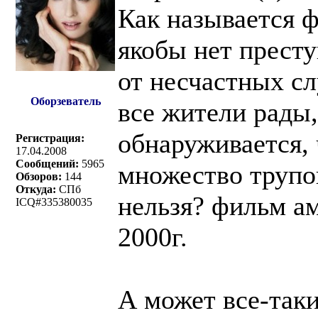
Как называется ф
якобы нет прест
от несчастных с
Оборзеватель
все жители рады,
обнаруживается, 
Регистрация:
17.04.2008
Сообщений:
5965
множество трупов
Обзоров:
144
Откуда:
СПб
нельзя? фильм а
ICQ#335380035
2000г.
А может все-так