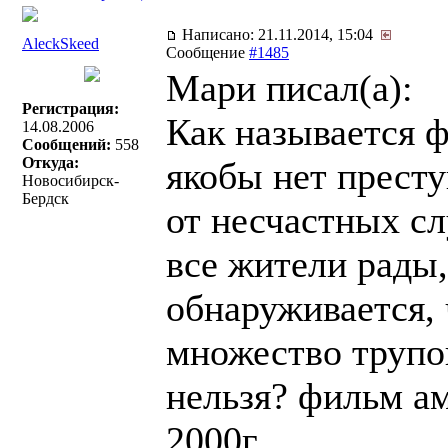
Написано: 21.11.2014, 15:04
AleckSkeed
Сообщение
#1485
Мари писал(a):
Регистрация:
Как называется ф
14.08.2006
Сообщений:
558
Откуда:
якобы нет прест
Новосибирск-
Бердск
от несчастных с
все жители рады,
обнаруживается, 
множество трупов
нельзя? фильм а
2000г.