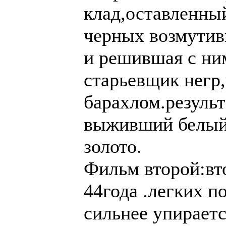
клад,оставленный
черных возмутив
и решившая с ни
старьевщик нег
барахлом.резуль
выживший белый
золото.
Фильм второй:вт
44года .легких п
сильнее упирает