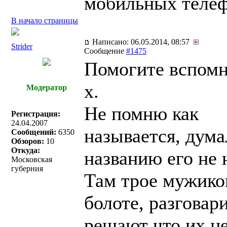
мобильных телеф
В начало страницы
Написано: 06.05.2014, 08:57
Strider
Сообщение
#1475
Помогите вспомн
х.
Модератор
Не помню как
Регистрация:
24.04.2007
называется, дума
Сообщений:
6350
Обзоров:
10
Откуда:
названию его не 
Московская
губерния
Там трое мужико
болоте, разговар
решают что их не