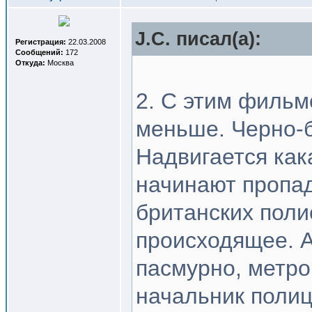
J.C. писал(a):
Регистрация:
22.03.2008
Сообщений:
172
Откуда:
Москва
2. С этим фильм
меньше. Черно-б
Надвигается как
начинают пропад
британских поли
происходящее. 
пасмурно, метро
начальник полиц