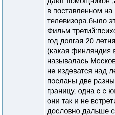
дают помощников ,
в поставленном на 
телевизора.было эт
Фильм третий:псих
год долгая 20 летн
(какая финляндия в
называлась Москов
не издеватся над л
посланы две разны
границу, одна с с ю
они так и не встре
дословно.дальше с