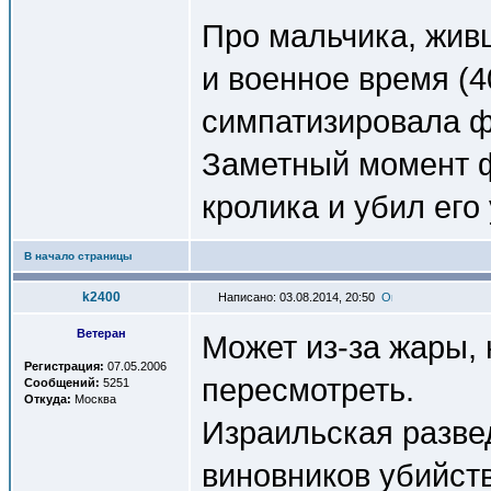
Про мальчика, живш
и военное время (4
симпатизировала ф
Заметный момент ф
кролика и убил его
В начало страницы
k2400
Написано: 03.08.2014, 20:50
Ветеран
Может из-за жары, 
Регистрация:
07.05.2006
пересмотреть.
Сообщений:
5251
Откуда:
Москва
Израильская разве
виновников убийст