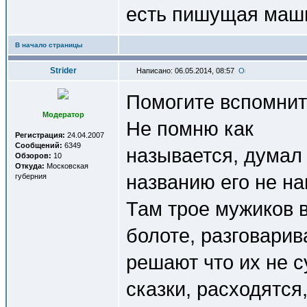
есть пишущая маши
В начало страницы
Strider
Написано: 06.05.2014, 08:57
Помогите вспомнит
Модератор
Не помню как
Регистрация:
24.04.2007
Сообщений:
6349
называется, думал 
Обзоров:
10
Откуда:
Московская
названию его не н
губерния
Там трое мужиков 
болоте, разговарив
решают что их не с
сказки, расходятся