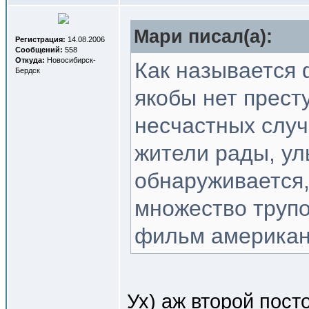
Мари писал(a):
Регистрация:
14.08.2006
Сообщений:
558
Откуда:
Новосибирск-
Как называется 
Бердск
якобы нет прест
несчастных случ
жители рады, ул
обнаруживается,
множество трупо
фильм американс
Ух) аж второй посто