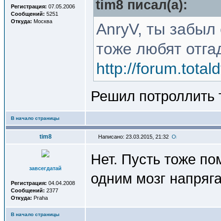
tim8 писал(a):
Регистрация:
07.05.2006
Сообщений:
5251
Откуда:
Москва
AnryV, ты забыл
тоже любят отга
http://forum.total
Решил потроллить
В начало страницы
tim8
Написано: 23.03.2015, 21:32
Нет. Пусть тоже по
завсегдатай
одним мозг напряга
Регистрация:
04.04.2008
Сообщений:
2377
Откуда:
Praha
В начало страницы