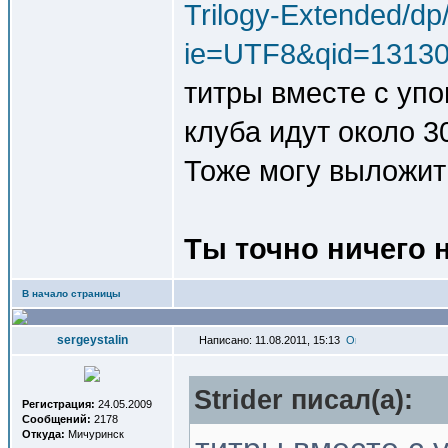
Trilogy-Extended/d
ie=UTF8&qid=13130
титры вместе с уп
клуба идут около 3
Тоже могу выложит
Ты точно ничего 
В начало страницы
sergeystalin
Написано: 11.08.2011, 15:13
Strider писал(a):
Регистрация:
24.05.2009
Сообщений:
2178
Откуда:
Мичуринск