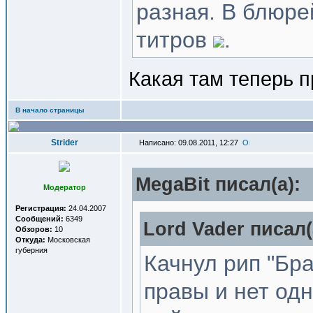
разная. В блюре
титров
.
Какая там теперь 
В начало страницы
Strider
Написано: 09.08.2011, 12:27
MegaBit писал(a):
Модератор
Регистрация:
24.04.2007
Сообщений:
6349
Lord Vader писал(
Обзоров:
10
Откуда:
Московская
губерния
Качнул рип "Бр
правы и нет од