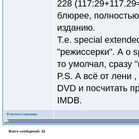
228 (117:29+117.2
блюрее, полностью
изданию.
Т.е. special extende
"режиссерки". А о s
то умолчал, сразу 
P.S. А всё от лени 
DVD и посчитать пр
IMDB.
В начало страницы
Всего сообщений: 10