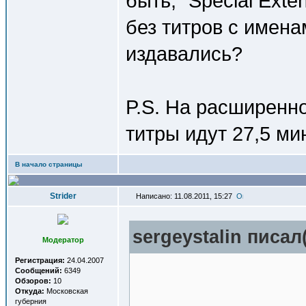
быть, "Special Exten
без титров с имена
издавались?
P.S. На расширенн
титры идут 27,5 мин
В начало страницы
Strider
Написано: 11.08.2011, 15:27
sergeystalin писал(
Модератор
Регистрация:
24.04.2007
Сообщений:
6349
Обзоров:
10
Откуда:
Московская
губерния