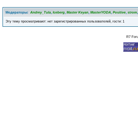
Модераторы:
Andrey_Tula
,
Iceberg
,
Master Keyan
,
MasterYODA
,
Positive
,
strom
Эту тему просматривают: нет зарегистрированных пользователей, гости: 1
R7 For