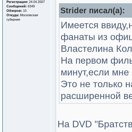
Регистрация:
24.04.2007
Сообщений:
6349
Strider писал(a):
Обзоров:
10
Откуда:
Московская
губерния
Имеется ввиду,
фанаты из офиц
Властелина Кол
На первом филь
минут,если мне
Это не только н
расширенной ве
На DVD "Братств