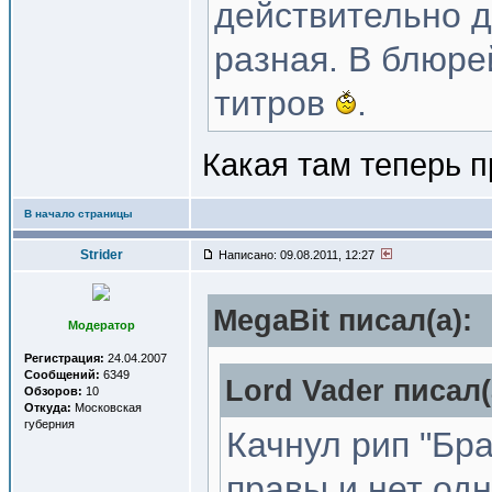
действительно д
разная. В блюре
титров
.
Какая там теперь 
В начало страницы
Strider
Написано: 09.08.2011, 12:27
MegaBit писал(a):
Модератор
Регистрация:
24.04.2007
Сообщений:
6349
Lord Vader писал(
Обзоров:
10
Откуда:
Московская
губерния
Качнул рип "Бр
правы и нет од