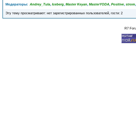
Модераторы:
Andrey_Tula
,
Iceberg
,
Master Keyan
,
MasterYODA
,
Positive
,
strom
Эту тему просматривают: нет зарегистрированных пользователей, гости: 2
R7 For