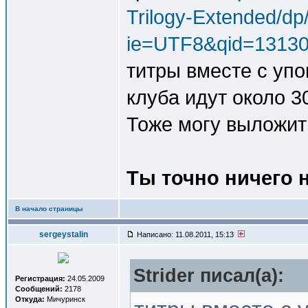
Trilogy-Extended/d
ie=UTF8&qid=13130
титры вместе с уп
клуба идут около 3
Тоже могу выложит
Ты точно ничего 
В начало страницы
sergeystalin
Написано: 11.08.2011, 15:13
Strider писал(a):
Регистрация:
24.05.2009
Сообщений:
2178
Откуда:
Мичуринск