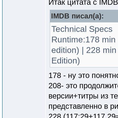
Итак цитата с IMD
IMDB писал(a):
Technical Specs
Runtime:178 min 
edition) | 228 mi
Edition)
178 - ну это понятн
208- это продолжи
версии+титры из те
представленно в ри
228 (117:29+117.2