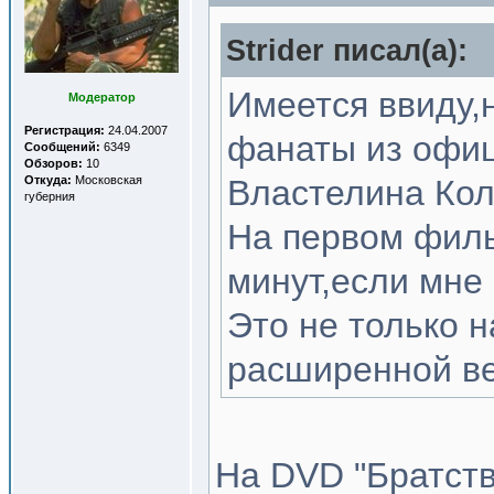
Strider писал(a):
Имеется ввиду,
Модератор
Регистрация:
24.04.2007
фанаты из офиц
Сообщений:
6349
Обзоров:
10
Откуда:
Московская
Властелина Кол
губерния
На первом филь
минут,если мне
Это не только н
расширенной ве
На DVD "Братств