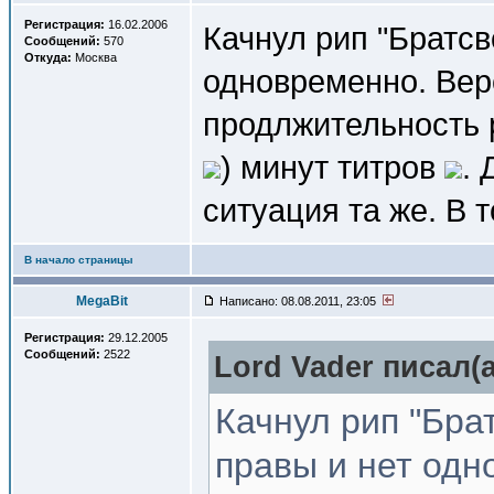
Регистрация:
16.02.2006
Качнул рип "Братсв
Сообщений:
570
Откуда:
Москва
одновременно. Верс
продлжительность 
) минут титров
.
ситуация та же. В т
В начало страницы
MegaBit
Написано: 08.08.2011, 23:05
Регистрация:
29.12.2005
Сообщений:
2522
Lord Vader писал(a
Качнул рип "Бра
правы и нет одн