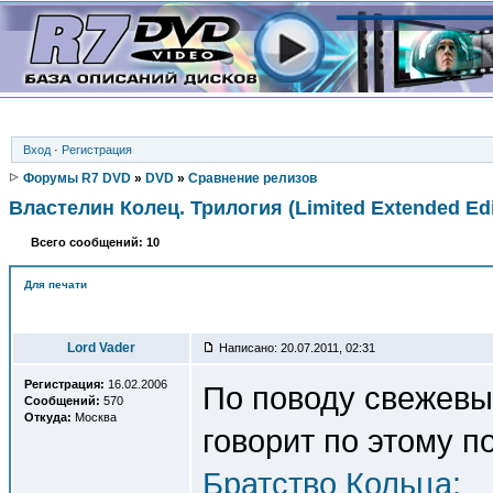
Вход
·
Регистрация
Форумы R7 DVD
»
DVD
»
Сравнение релизов
Властелин Колец. Трилогия (Limited Extended Edi
Всего сообщений: 10
Для печати
Автор
Lord Vader
Написано: 20.07.2011, 02:31
Регистрация:
16.02.2006
По поводу свежевып
Сообщений:
570
Откуда:
Москва
говорит по этому п
Братство Кольца: