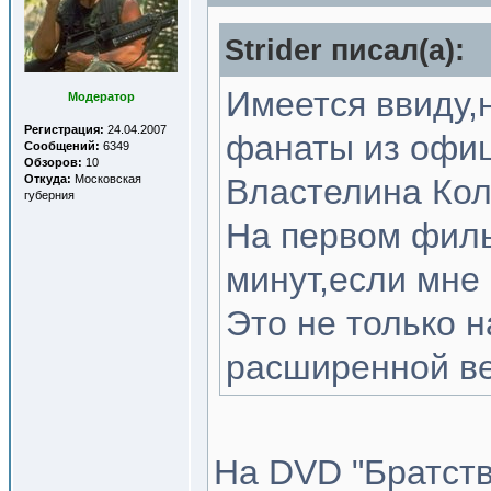
Strider писал(a):
Имеется ввиду,
Модератор
Регистрация:
24.04.2007
фанаты из офиц
Сообщений:
6349
Обзоров:
10
Откуда:
Московская
Властелина Кол
губерния
На первом филь
минут,если мне
Это не только н
расширенной ве
На DVD "Братств