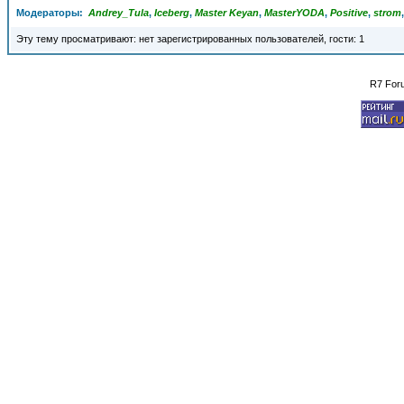
Модераторы:
Andrey_Tula
,
Iceberg
,
Master Keyan
,
MasterYODA
,
Positive
,
strom
Эту тему просматривают: нет зарегистрированных пользователей, гости: 1
R7 For