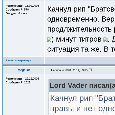
Регистрация:
16.02.2006
Качнул рип "Братсв
Сообщений:
570
Откуда:
Москва
одновременно. Верс
продлжительность 
) минут титров
.
ситуация та же. В т
В начало страницы
MegaBit
Написано: 08.08.2011, 23:05
Регистрация:
29.12.2005
Сообщений:
2522
Lord Vader писал(a
Качнул рип "Бра
правы и нет одн