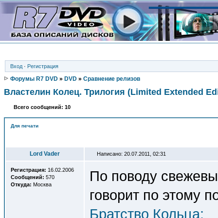
Вход
·
Регистрация
Форумы R7 DVD
»
DVD
»
Сравнение релизов
Властелин Колец. Трилогия (Limited Extended Edi
Всего сообщений: 10
Для печати
Автор
Lord Vader
Написано: 20.07.2011, 02:31
Регистрация:
16.02.2006
По поводу свежевып
Сообщений:
570
Откуда:
Москва
говорит по этому п
Братство Кольца: