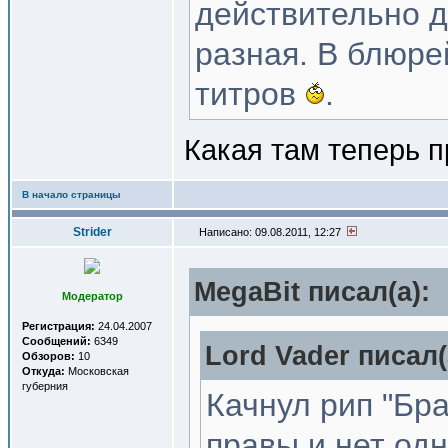
действительно д
разная. В блюре
титров
.
Какая там теперь 
В начало страницы
Strider
Написано: 09.08.2011, 12:27
MegaBit писал(a):
Модератор
Регистрация:
24.04.2007
Сообщений:
6349
Lord Vader писал(
Обзоров:
10
Откуда:
Московская
губерния
Качнул рип "Бр
правы и нет од