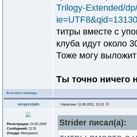
Trilogy-Extended/d
ie=UTF8&qid=13130
титры вместе с уп
клуба идут около 3
Тоже могу выложит
Ты точно ничего 
В начало страницы
sergeystalin
Написано: 11.08.2011, 15:13
Strider писал(a):
Регистрация:
24.05.2009
Сообщений:
2178
Откуда:
Мичуринск