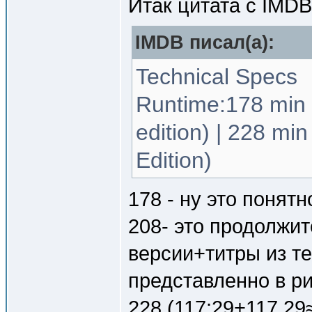
Итак цитата с IMD
IMDB писал(a):
Technical Specs
Runtime:178 min 
edition) | 228 mi
Edition)
178 - ну это понятн
208- это продолжи
версии+титры из те
представленно в ри
228 (117:29+117.2