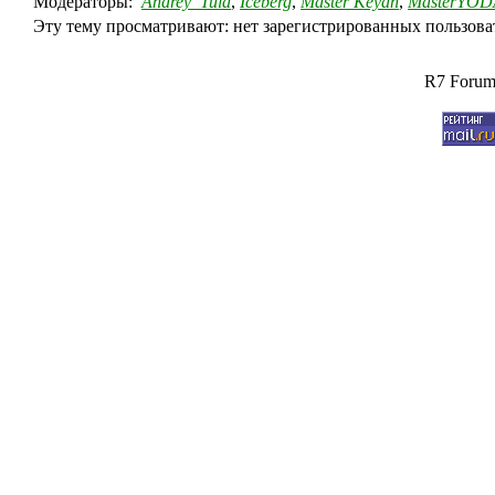
Модераторы:
Andrey_Tula
,
Iceberg
,
Master Keyan
,
MasterYOD
Эту тему просматривают: нет зарегистрированных пользоват
R7 Forum