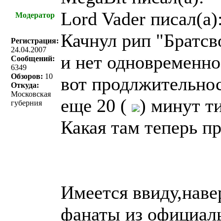
Lord Vader писал(a)
Модератор
Качнул рип "Братсв
Регистрация:
24.04.2007
и нет одновременно
Сообщений:
6349
Обзоров:
10
вот продлжительнос
Откуда:
Московская
еще 20 (
) минут т
губерния
Какая там теперь п
Имеется ввиду,нав
фанаты из официал