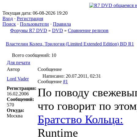
Текущая дата: 06-08-2026 19:20
Вход
·
Регистрация
Поиск
·
Пользователи
·
Правила
Форумы R7 DVD
»
DVD
»
Сравнение релизов
Властелин Колец. Трилогия (Limited Extended Edition) BD R1
Всего сообщений: 10
Для печати
Автор
Сообщение
Написано: 20.07.2011, 02:31
Lord Vader
Сообщение
#1
Регистрация:
По поводу свежевып
16.02.2006
Сообщений:
что говорит по это
570
Откуда:
Братство Кольца:
Москва
Runtime