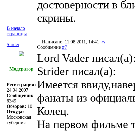
достоверности в б
скрины.
В начало
страницы
Написано: 11.08.2011, 14:41
Strider
Сообщение
#7
Lord Vader писал(a)
Strider писал(a):
Модератор
Имеется ввиду,нав
Регистрация:
24.04.2007
фанаты из официал
Сообщений:
6349
Обзоров:
10
Колец.
Откуда:
Московская
На первом фильме т
губерния