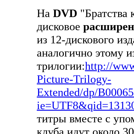
На
DVD
"Братства к
дисковое
расшире
из 12-дискового из
аналогично этому 
трилогии:
http://ww
Picture-Trilogy-
Extended/dp/B00065
ie=UTF8&qid=1313
титры вместе с упо
клуба идут около 3