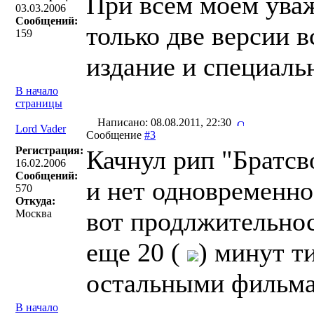
При всём моём ува
03.03.2006
Сообщений:
только две версии в
159
издание и специаль
В начало
страницы
Написано: 08.08.2011, 22:30
Lord Vader
Сообщение
#3
Регистрация:
Качнул рип "Братсв
16.02.2006
Сообщений:
и нет одновременно
570
Откуда:
вот продлжительнос
Москва
еще 20 (
) минут т
остальными фильмам
В начало