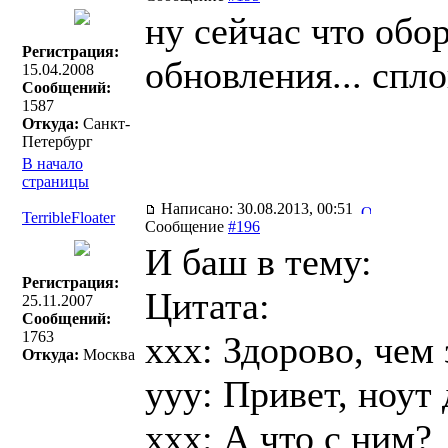
ну сейчас что обо
Регистрация:
обновления... сп
15.04.2008
Сообщений:
1587
Откуда:
Санкт-
Петербург
В начало
страницы
Написано: 30.08.2013, 00:51
TerribleFloater
Сообщение
#196
И баш в тему:
Регистрация:
Цитата:
25.11.2007
Сообщений:
1763
xxx: Здорово, чем
Откуда:
Москва
yyy: Привет, ноут
xxx: А что с ним?