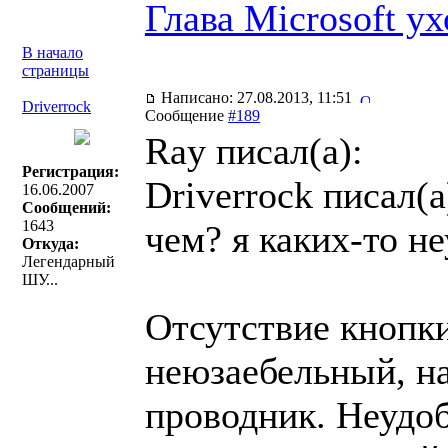
Глава Microsoft ух
В начало
страницы
Написано: 27.08.2013, 11:51
Driverrock
Сообщение
#189
Ray писал(a):
Регистрация:
Driverrock писал(a
16.06.2007
Сообщений:
1643
чем? я каких-то не
Откуда:
Легендарный
ШУ...
Отсутствие кнопк
неюзаебельный, н
проводник. Неудо