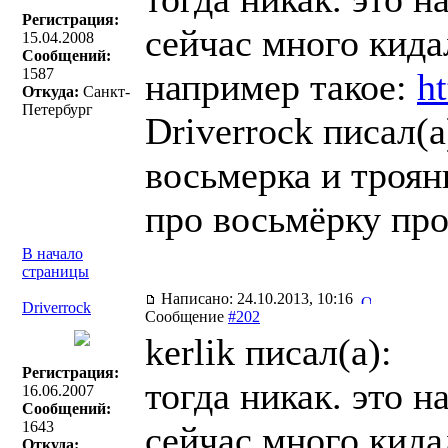
Регистрация:
сейчас много кида
15.04.2008
Сообщений:
1587
например такое:
h
Откуда:
Санкт-
Петербург
Driverrock писал(a
восьмерка и троян
про восьмёрку про
В начало
страницы
Написано: 24.10.2013, 10:16
Driverrock
Сообщение
#202
kerlik писал(a):
Регистрация:
тогда никак. это 
16.06.2007
Сообщений:
1643
сейчас много кида
Откуда: