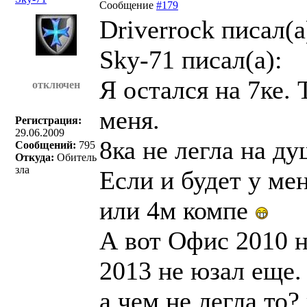
Сообщение
#179
Driverrock писал(a
Sky-71 писал(a):
Я остался на 7ке. 
отключен
меня.
Регистрация:
29.06.2009
8ка не легла на душ
Сообщений:
795
Откуда:
Обитель
зла
Если и будет у мен
или 4м компе
А вот Офис 2010 
2013 не юзал еще.
а чем не легла то?