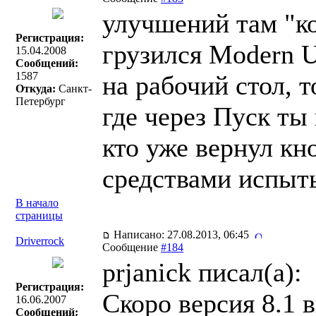
улучшений там "ко
Регистрация:
грузился Modern U
15.04.2008
Сообщений:
1587
на рабочий стол, т
Откуда:
Санкт-
Петербург
где через Пуск ты
кто уже вернул к
средствами испыт
В начало
страницы
Написано: 27.08.2013, 06:45
Driverrock
Сообщение
#184
prjanick писал(a):
Регистрация:
Скоро версия 8.1 
16.06.2007
Сообщений: