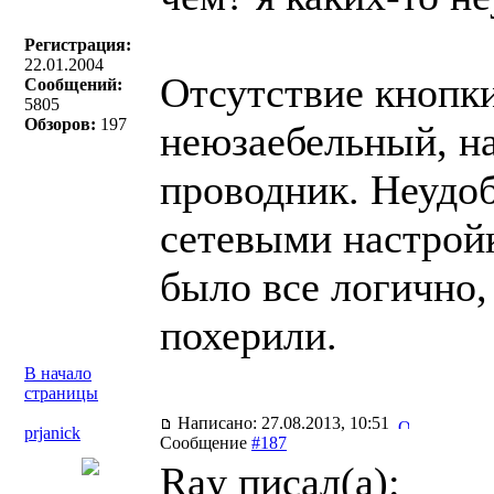
Регистрация:
22.01.2004
Отсутствие кнопк
Сообщений:
5805
Обзоров:
197
неюзаебельный, н
проводник. Неудо
сетевыми настройк
было все логично, 
похерили.
В начало
страницы
Написано: 27.08.2013, 10:51
prjanick
Сообщение
#187
Ray писал(a):