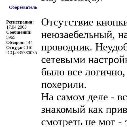
Оборзеватель
Отсутствие кнопк
Регистрация:
17.04.2008
неюзаебельный, н
Сообщений:
5965
Обзоров:
144
проводник. Неудо
Откуда:
СПб
ICQ#335380035
сетевыми настройк
было все логично, 
похерили.
На самом деле - в
знакомый как прив
смотреть не мог - э