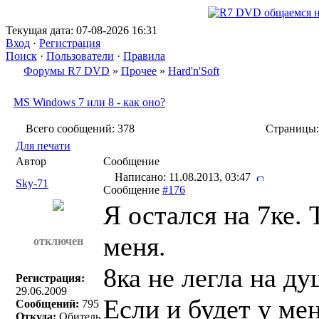
Текущая дата: 07-08-2026 16:31
Вход
·
Регистрация
Поиск
·
Пользователи
·
Правила
Форумы R7 DVD
»
Прочее
»
Hard'n'Soft
MS Windows 7 или 8 - как оно?
Всего сообщений: 378
Страницы
Для печати
Автор
Сообщение
Написано: 11.08.2013, 03:47
Sky-71
Сообщение
#176
Я остался на 7ке. 
меня.
отключен
8ка не легла на душ
Регистрация:
29.06.2009
Если и будет у мен
Сообщений:
795
Откуда:
Обитель