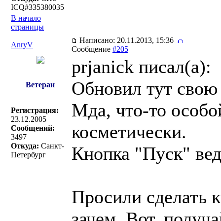
ICQ#335380035
В начало
страницы
Написано: 20.11.2013, 15:36
AnryV
Сообщение
#205
prjanick писал(a):
Обновил тут свою 
Ветеран
Мда, что-то особо
Регистрация:
23.12.2005
косметически.
Сообщений:
3497
Откуда:
Санкт-
Кнопка "Пуск" вед
Петербург
Просили сделать к
зачем. Вот, получ