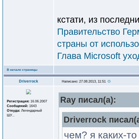
кстати, из последн
Правительство Гер
страны от использ
Глава Microsoft ухо
В начало страницы
Driverrock
Написано: 27.08.2013, 11:51
Ray писал(a):
Регистрация:
16.06.2007
Сообщений:
1643
Откуда:
Легендарный
ШУ...
Driverrock писал(a
чем? я каких-то