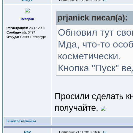
AnryV
Написано: 20.11.2013, 15:36
prjanick писал(a):
Ветеран
Регистрация:
23.12.2005
Обновил тут сво
Сообщений:
3497
Откуда:
Санкт-Петербург
Мда, что-то осо
косметически.
Кнопка "Пуск" в
Просили сделать кн
получайте.
В начало страницы
Ray
Написано: 21.11.2013, 16:40