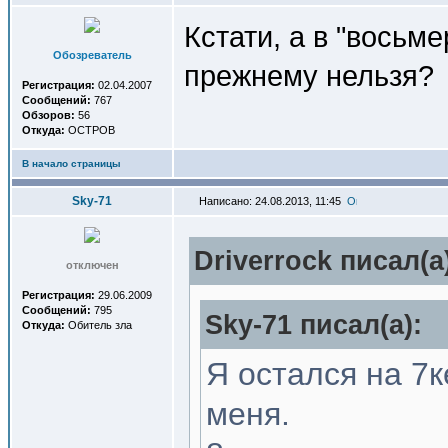
Кстати, а в "восьм
Обозреватель
прежнему нельзя?
Регистрация:
02.04.2007
Сообщений:
767
Обзоров:
56
Откуда:
OCTPOB
В начало страницы
Sky-71
Написано: 24.08.2013, 11:45
Driverrock писал(a
отключен
Регистрация:
29.06.2009
Сообщений:
795
Sky-71 писал(a):
Откуда:
Обитель зла
Я остался на 7к
меня.