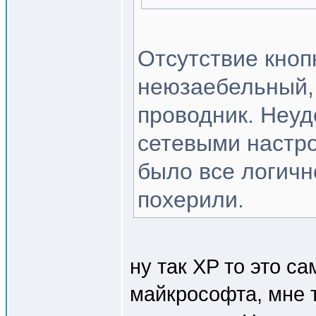
Отсутствие кноп
неюзаебельный, 
проводник. Неу
сетевыми настро
было все логично
похерили.
ну так XP то это с
майкрософта, мне т