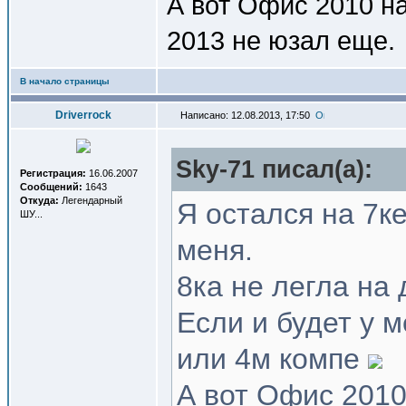
А вот Офис 2010 н
2013 не юзал еще.
В начало страницы
Driverrock
Написано: 12.08.2013, 17:50
Sky-71 писал(a):
Регистрация:
16.06.2007
Сообщений:
1643
Откуда:
Легендарный
Я остался на 7ке
ШУ...
меня.
8ка не легла на д
Если и будет у м
или 4м компе
А вот Офис 2010