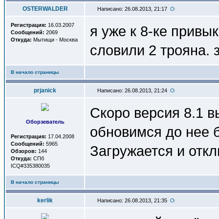
OSTERWALDER
Написано: 26.08.2013, 21:17
Регистрация:
16.03.2007
я уже к 8-ке привы
Сообщений:
2069
Откуда:
Мытищи - Москва
словили 2 трояна.
В начало страницы
prjanick
Написано: 26.08.2013, 21:24
Скоро версия 8.1 вы
Оборзеватель
обновимся до нее б
Регистрация:
17.04.2008
Сообщений:
5965
Загружается и откл
Обзоров:
144
Откуда:
СПб
ICQ#335380035
В начало страницы
kerlik
Написано: 26.08.2013, 21:35