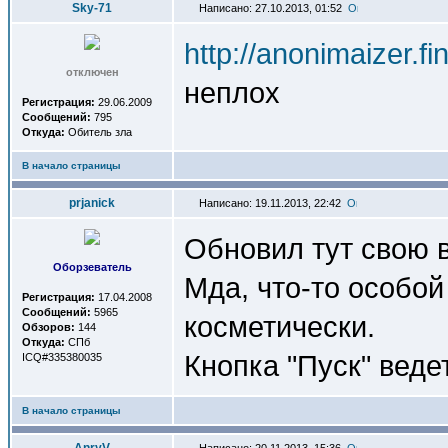
Sky-71
Написано: 27.10.2013, 01:52
http://anonimaizer.fi
отключен
неплох
Регистрация:
29.06.2009
Сообщений:
795
Откуда:
Обитель зла
В начало страницы
prjanick
Написано: 19.11.2013, 22:42
Обновил тут свою в
Оборзеватель
Мда, что-то особой
Регистрация:
17.04.2008
Сообщений:
5965
косметически.
Обзоров:
144
Откуда:
СПб
Кнопка "Пуск" веде
ICQ#335380035
В начало страницы