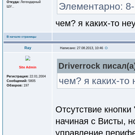
Откуда:
Легендарный
Элементарно: 8-
ШУ...
чем? я каких-то не
В начало страницы
Ray
Написано: 27.08.2013, 10:46
Driverrock писал(a
Site Admin
Регистрация:
22.01.2004
чем? я каких-то 
Сообщений:
5805
Обзоров:
197
Отсутствие кнопки
начиная с Висты, 
управление перифе