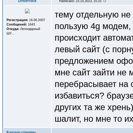
Driverrock
Написано: 23.10.2013, 15:15
тему отдельную не 
Регистрация:
16.06.2007
пользую 4g модем, 
Сообщений:
1643
Откуда:
Легендарный
ШУ...
происходит автома
левый сайт (с порн
предложением офор
мне сайт зайти не 
перебрасывает на с
избавиться? браузе
других та же хрень)
шалит, но мне то и
В начало страницы