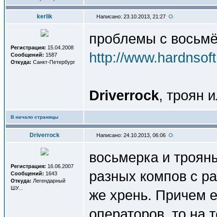
kerlik
Написано: 23.10.2013, 21:27
проблемы с восьм
Регистрация:
15.04.2008
http://www.hardnsof
Сообщений:
1587
Откуда:
Санкт-Петербург
Driverrock
, троян и
В начало страницы
Driverrock
Написано: 24.10.2013, 06:06
восьмерка и трояны
Регистрация:
16.06.2007
разных компов с р
Сообщений:
1643
Откуда:
Легендарный
ШУ...
же хрень. Причем 
операторов, то на 