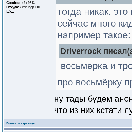
Сообщений:
1643
Откуда:
Легендарный
тогда никак. эт
ШУ...
сейчас много ки
например такое
Driverrock писал(a
восьмерка и тр
про восьмёрку пр
ну тады будем ано
что из них кстати 
В начало страницы