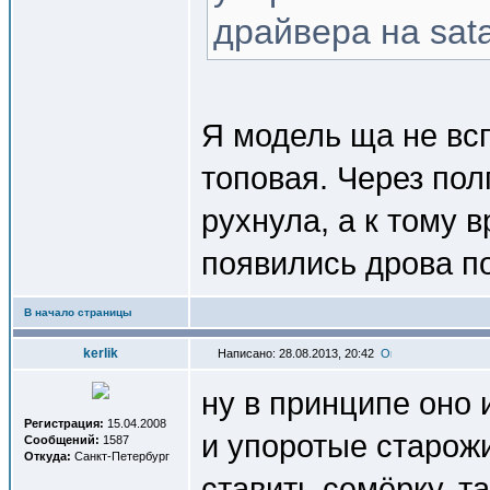
драйвера на sat
Я модель ща не вс
топовая. Через пол
рухнула, а к тому 
появились дрова по
В начало страницы
kerlik
Написано: 28.08.2013, 20:42
ну в принципе оно 
Регистрация:
15.04.2008
и упоротые старож
Сообщений:
1587
Откуда:
Санкт-Петербург
ставить семёрку, т