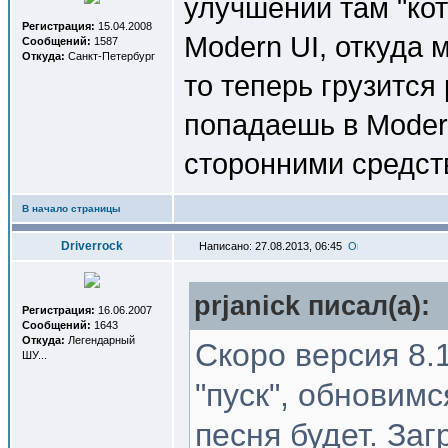
улучшений там "кот
Регистрация:
15.04.2008
Modern UI, откуда 
Сообщений:
1587
Откуда:
Санкт-Петербург
то теперь грузится
попадаешь в Modern
сторонними средст
В начало страницы
Driverrock
Написано: 27.08.2013, 06:45
prjanick писал(a):
Регистрация:
16.06.2007
Сообщений:
1643
Откуда:
Легендарный
Скоро версия 8.1
ШУ...
"пуск", обновим
песня будет. За