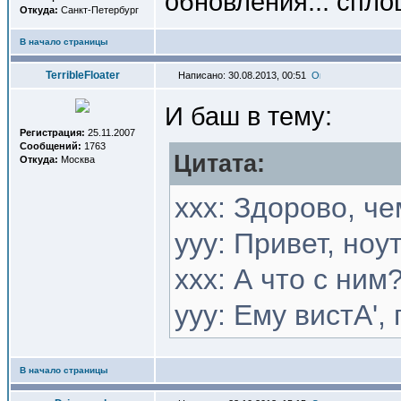
обновления... спл
Откуда:
Санкт-Петербург
В начало страницы
TerribleFloater
Написано: 30.08.2013, 00:51
И баш в тему:
Регистрация:
25.11.2007
Сообщений:
1763
Цитата:
Откуда:
Москва
xxx: Здорово, ч
yyy: Привет, ноу
xxx: А что с ним
yyy: Ему вистА'
В начало страницы