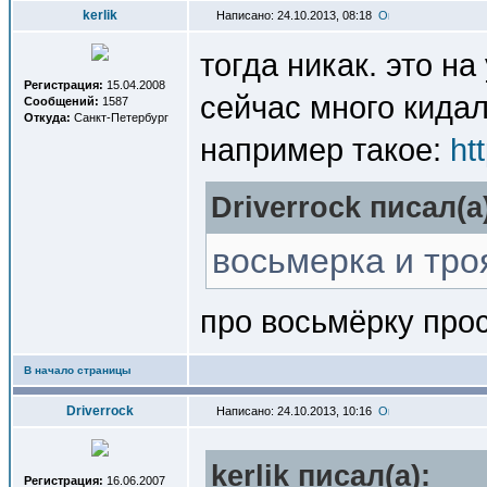
kerlik
Написано: 24.10.2013, 08:18
тогда никак. это н
Регистрация:
15.04.2008
сейчас много кидал
Сообщений:
1587
Откуда:
Санкт-Петербург
например такое:
ht
Driverrock писал(a
восьмерка и тро
про восьмёрку прос
В начало страницы
Driverrock
Написано: 24.10.2013, 10:16
kerlik писал(a):
Регистрация:
16.06.2007