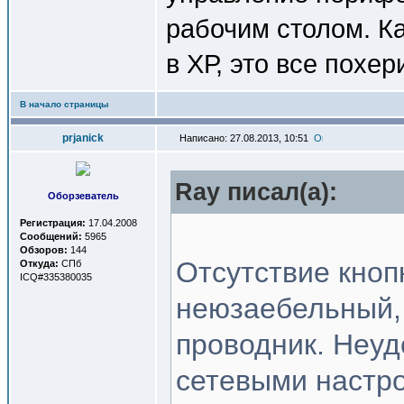
рабочим столом. Ка
в ХР, это все похер
В начало страницы
prjanick
Написано: 27.08.2013, 10:51
Ray писал(a):
Оборзеватель
Регистрация:
17.04.2008
Сообщений:
5965
Обзоров:
144
Отсутствие кноп
Откуда:
СПб
ICQ#335380035
неюзаебельный, 
проводник. Неу
сетевыми настро