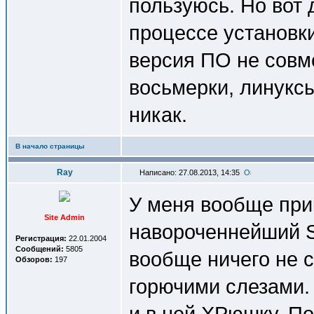
пользуюсь. Но вот 
процессе установк
версия ПО не совм
восьмерки, линукс
никак.
В начало страницы
Ray
Написано: 27.08.2013, 14:35
У меня вообще при
Site Admin
навороченнейший S
Регистрация:
22.01.2004
Сообщений:
5805
вообще ничего не с
Обзоров:
197
горючими слезами.
и в ней ХРюшку. По