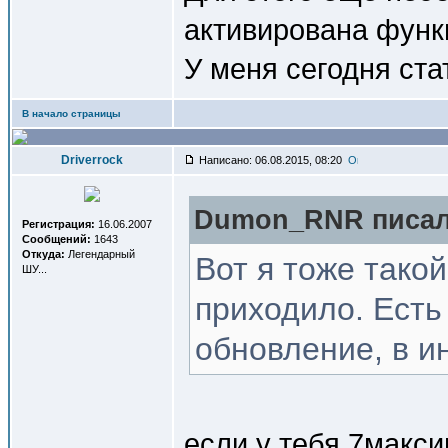
активирована функ
У меня сегодня ста
В начало страницы
Driverrock
Написано: 06.08.2015, 08:20
Dumon_RNR писал(
Регистрация:
16.06.2007
Сообщений:
1643
Откуда:
Легендарный
Вот я тоже такой
ШУ...
приходило. Есть
обновление, в и
если у тебя 7макси