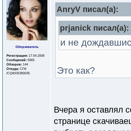
AnryV писал(a):
prjanick писал(a):
и не дождавшис
Оборзеватель
Регистрация:
17.04.2008
Сообщений:
5965
Обзоров:
144
Это как?
Откуда:
СПб
ICQ#335380035
Вчера я оставлял с
странице скачиваеш