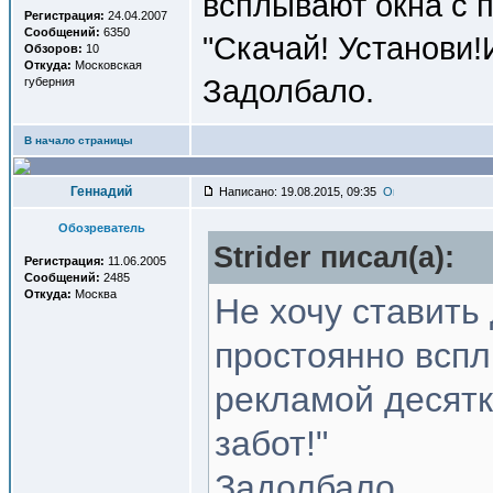
всплывают окна с 
Регистрация:
24.04.2007
Сообщений:
6350
"Скачай! Установи!
Обзоров:
10
Откуда:
Московская
Задолбало.
губерния
В начало страницы
Геннадий
Написано: 19.08.2015, 09:35
Обозреватель
Strider писал(a):
Регистрация:
11.06.2005
Сообщений:
2485
Откуда:
Москва
Не хочу ставить
простоянно вспл
рекламой десятк
забот!"
Задолбало.