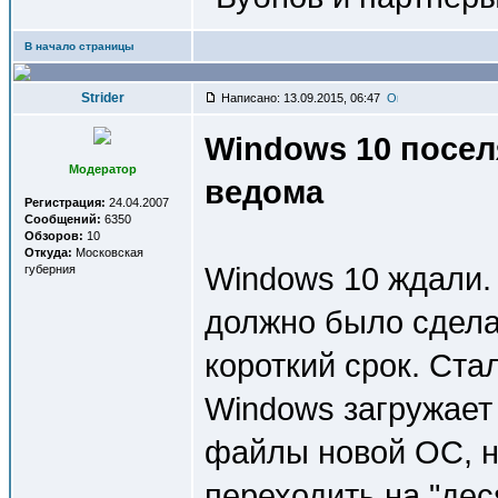
В начало страницы
Strider
Написано: 13.09.2015, 06:47
Windows 10 посел
Модератор
ведома
Регистрация:
24.04.2007
Сообщений:
6350
Обзоров:
10
Откуда:
Московская
Windows 10 ждали.
губерния
должно было сдела
короткий срок. Ста
Windows загружает
файлы новой ОС, н
переходить на "деся