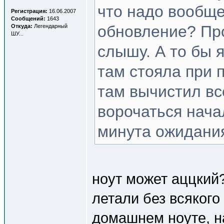
что надо вообще
Регистрация:
16.06.2007
Сообщений:
1643
обновление? Пр
Откуда:
Легендарный
ШУ...
слышу. А то бы я
там стояла при п
там вычистил вс
ворочаться нача
минута ожидания
ноут может аццкий?
летали без всякого
домашнем ноуте, на