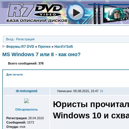
Вход
·
Регистрация
Форумы R7 DVD
»
Прочее
»
Hard'n'Soft
MS Windows 7 или 8 - как оно?
Всего сообщений: 378
Для печати
Автор
dr.notsogood
Написано: 05.08.2015, 15:47
Юристы прочитал
Обозреватель
Windows 10 и схв
Регистрация:
28.04.2010
Сообщений:
1573
Откуда:
msk