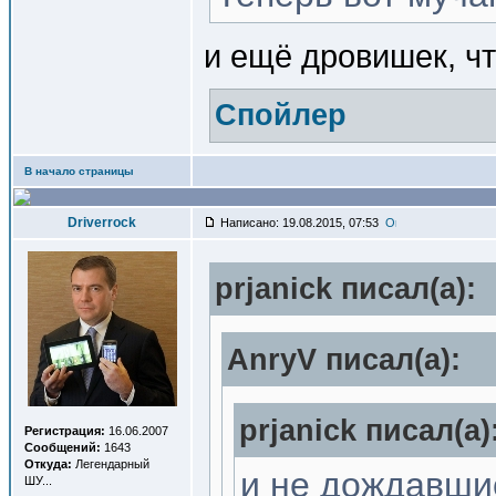
и ещё дровишек, ч
Спойлер
В начало страницы
Driverrock
Написано: 19.08.2015, 07:53
prjanick писал(a):
AnryV писал(a):
prjanick писал(a)
Регистрация:
16.06.2007
Сообщений:
1643
Откуда:
Легендарный
и не дождавшис
ШУ...