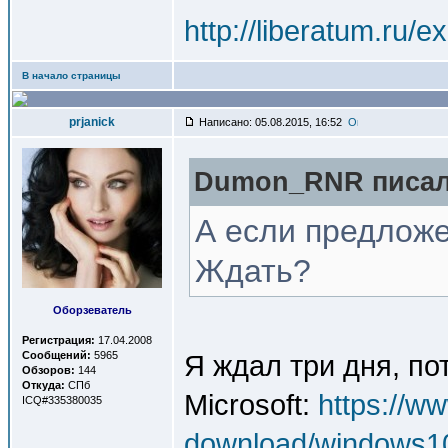
http://liberatum.ru/
В начало страницы
prjanick
Написано: 05.08.2015, 16:52
Dumon_RNR писал(
А если предложе
Ждать?
Оборзеватель
Регистрация:
17.04.2008
Сообщений:
5965
Я ждал три дня, по
Обзоров:
144
Откуда:
СПб
Microsoft:
https://w
ICQ#335380035
download/windows1