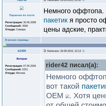
rider42
Написано: 26.09.2015, 22:02
Немного оффтопа. 
Параноик во плоти
пакетик
я просто о
Регистрация:
30.06.2008
Сообщений:
3580
цены адские, практ
Откуда:
Самара
В начало страницы
k2400
Написано: 26.09.2015, 22:13
Ветеран
rider42 писал(a):
Регистрация:
07.05.2006
Сообщений:
5251
Откуда:
Москва
Немного оффтоп
вот такой
пакети
OEM
. Хотя це
от общей стоимо