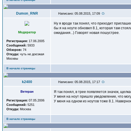
Dumon_RNR
Написано: 05.08.2015, 17:09
Ну я вроде так понял, что приходит приглаш
бы я на ноуте обновил 8.1, которая там стоя
Модератор
ожидания...) Говорят новая пошустрее.
Регистрация:
17.06.2005
Сообщений:
5933
Обзоров:
74
Откуда:
чуть не доезжая
Москвы
В начало страницы
k2400
Написано: 05.08.2015, 17:17
Ветеран
Я так понял, в трее появляется значок, щелка
У меня на ноут пришло уведомление, что могу 
Регистрация:
07.05.2006
У меня на одном из ноутов тоже 8.1. Наверно
Сообщений:
5251
Откуда:
Москва
В начало страницы