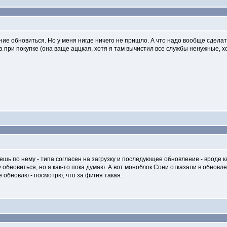
ение обновиться. Но у меня нигде ничего не пришло. А что надо вообще сдел
ла при покупке (она ваще аццкая, хотя я там вычистил все службы ненужные, х
ешь по нему - типа согласен на загрузку и последующее обновление - вроде ка
обновиться, но я как-то пока думаю. А вот моноблок Сони отказали в обновле
е обновлю - посмотрю, что за фигня такая.