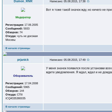
Dumon_RNR
Написано: 05.08.2015, 17:38
Вот я тоже такой значок жду, но ничего не пр
Модератор
Регистрация:
17.06.2005
Сообщений:
5933
Обзоров:
74
Откуда:
чуть не доезжая
Москвы
В начало страницы
prjanick
Написано: 05.08.2015, 17:49
У меня значок появился после установки всех
ждите уведомления. Я ждал, ждал и не дожда
Оборзеватель
Регистрация:
17.04.2008
Сообщений:
5965
Обзоров:
144
Откуда:
СПб
ICQ#335380035
В начало страницы