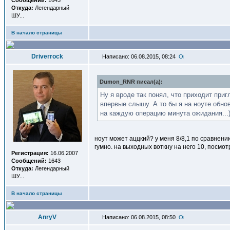
Сообщений:
1643
Откуда:
Легендарный
ШУ...
В начало страницы
Driverrock
Написано: 06.08.2015, 08:24
Dumon_RNR писал(a):
Ну я вроде так понял, что приходит при
впервые слышу. А то бы я на ноуте обнов
на каждую операцию минута ожидания...)
ноут может аццкий? у меня 8/8,1 по сравнени
гумно. на выходных воткну на него 10, посмот
Регистрация:
16.06.2007
Сообщений:
1643
Откуда:
Легендарный
ШУ...
В начало страницы
AnryV
Написано: 06.08.2015, 08:50