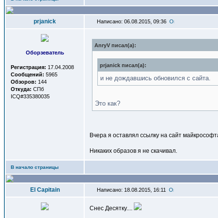
prjanick
Написано: 06.08.2015, 09:36
AnryV писал(a):
Оборзеватель
prjanick писал(a):
Регистрация:
17.04.2008
Сообщений:
5965
и не дождавшись обновился с сайта.
Обзоров:
144
Откуда:
СПб
ICQ#335380035
Это как?
Вчера я оставлял ссылку на сайт майкрософт
Никаких образов я не скачивал.
В начало страницы
El Capitain
Написано: 18.08.2015, 16:11
Снес Десятку....