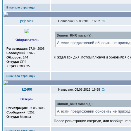
В начало страницы
prjanick
Написано: 05.08.2015, 16:52
Dumon_RNR писал(a):
Оборзеватель
А если предложений обновить не прихо
Регистрация:
17.04.2008
Сообщений:
5965
Я ждал три дня, потом плюнул и обновился с с
Обзоров:
144
Откуда:
СПб
ICQ#335380035
В начало страницы
k2400
Написано: 05.08.2015, 16:58
Ветеран
Dumon_RNR писал(a):
Регистрация:
07.05.2006
А если предложений обновить не прихо
Сообщений:
5251
Откуда:
Москва
После регистрации очереди, или вообще не 
В начало страницы