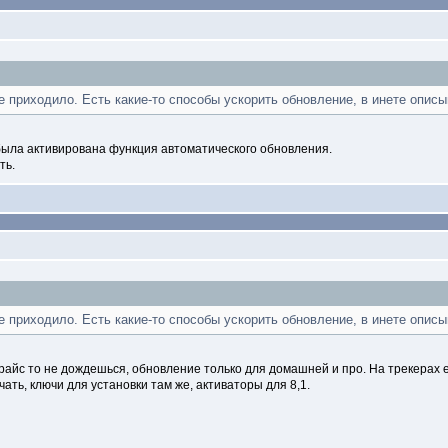
не приходило. Есть какие-то способы ускорить обновление, в инете опис
была активирована функция автоматического обновления.
ть.
не приходило. Есть какие-то способы ускорить обновление, в инете опис
прайс то не дождешься, обновление только для домашней и про. На трекерах 
ать, ключи для установки там же, активаторы для 8,1.