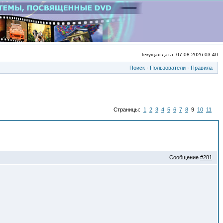
Текущая дата: 07-08-2026 03:40
Поиск
·
Пользователи
·
Правила
Страницы:
1
2
3
4
5
6
7
8
9
10
11
Сообщение
#281