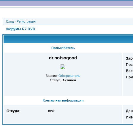
Вход
·
Регистрация
Форумы R7 DVD
Пользователь
dr.notsogood
Зар
Пос
Все
Звание:
Обозреватель
При
Статус:
Активен
Контактная информация
Откуда:
msk
Ден
Инт