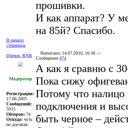
прошивки.
И как аппарат? У м
на 85й? Спасибо.
В начало
страницы
Написано: 14.07.2010, 16:38
Dumon_RNR
Сообщение
#74
А как я сравню с 30
Пока сижу офигева
Модератор
Потому что налицо
Регистрация:
17.06.2005
подключения и высо
Сообщений:
5933
Обзоров:
74
быть черное – дейст
Откуда:
чуть
не доезжая