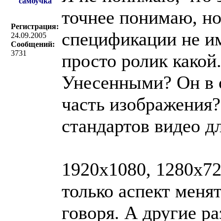
самоучка
точнее понимаю, но
Регистрация:
спецификации не им
24.09.2005
Сообщений:
3731
просто ролик какой.
Унесенными? Он в о
часть изображения?
стандартов видео д
1920x1080, 1280x72
только аспект менят
говоря. А другие р