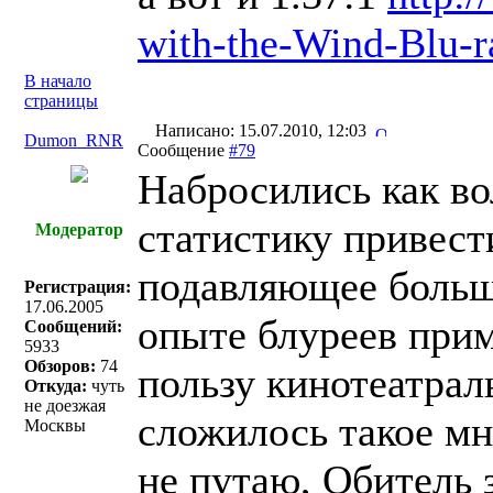
with-the-Wind-Blu-r
В начало
страницы
Написано: 15.07.2010, 12:03
Dumon_RNR
Сообщение
#79
Набросились как во
статистику привести
Модератор
подавляющее больши
Регистрация:
17.06.2005
опыте блуреев прим
Сообщений:
5933
Обзоров:
74
пользу кинотеатрал
Откуда:
чуть
не доезжая
сложилось такое мне
Москвы
не путаю, Обитель 