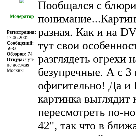
Пообщался с блюри
понимание...Картин
Модератор
разная. Как и на D
Регистрация:
17.06.2005
тут свои особеннос
Сообщений:
5933
Обзоров:
74
разглядеть огрехи н
Откуда:
чуть
не доезжая
безупречные. А с 3
Москвы
офигительно! Да и 
картинка выглядит 
пересмотреть по-н
42", так что в ближ