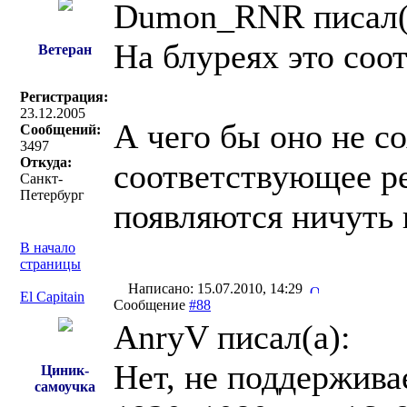
Dumon_RNR писал(
На блуреях это соо
Ветеран
Регистрация:
23.12.2005
А чего бы оно не с
Сообщений:
3497
Откуда:
соответствующее р
Санкт-
Петербург
появляются ничуть 
В начало
страницы
Написано: 15.07.2010, 14:29
El Capitain
Сообщение
#88
AnryV писал(a):
Нет, не поддержива
Циник-
самоучка