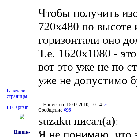
Чтобы получить из
720x480 по высоте и
горизонтали оно до
Т.е. 1620x1080 - эт
вот это уже не по с
уже не допустимо б
В начало
страницы
Написано: 16.07.2010, 10:14
El Capitain
Сообщение
#96
suzaku писал(a):
Я не понимаю, что 
Циник-