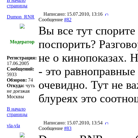
В начало
страницы
Написано: 15.07.2010, 13:16
Dumon_RNR
Сообщение
#82
Вы все тут спорите 
поспорить? Разгово
Модератор
не о кинопоказах. 
Регистрация:
17.06.2005
- это равноправные
Сообщений:
5933
Обзоров:
74
очевидно. Тут не в
Откуда:
чуть
не доезжая
блуреях это соотно
Москвы
В начало
страницы
Написано: 15.07.2010, 13:54
vla-vla
Сообщение
#83