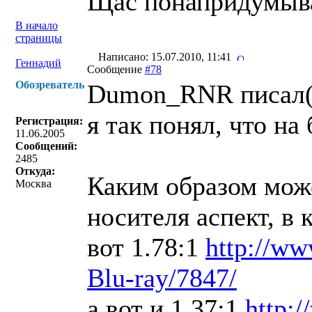
Щас понапридумы
В начало
страницы
Написано: 15.07.2010, 11:41
Геннадий
Сообщение
#78
Обозреватель
Dumon_RNR писал(
я так понял, что на
Регистрация:
11.06.2005
Сообщений:
2485
Откуда:
Каким образом може
Москва
носителя аспект, в
вот 1.78:1
http://ww
Blu-ray/7847/
а вот и 1.37:1
http: