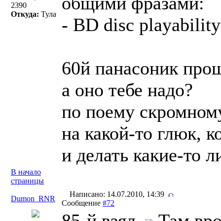
общими фразами:
2390
Откуда:
Тула
- BD disc playabili
60й панасоник про
а оно тебе надо?
по поему скромном
на какой-то глюк, к
и делать какие-то 
В начало
страницы
Написано: 14.07.2010, 14:39
Dumon_RNR
Сообщение
#72
85-й взял.
Там вро