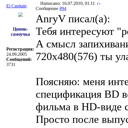
Написано: 16.07.2010, 01:11
El Capitain
Сообщение
#94
AnryV писал(a):
Тебя интересуют "р
Циник-
самоучка
А смысл запихивани
Регистрация:
720х480(576) ты ул
24.09.2005
Сообщений:
3731
Поясняю: меня инте
спецификация BD в
фильма в HD-виде с
Просто после выпу