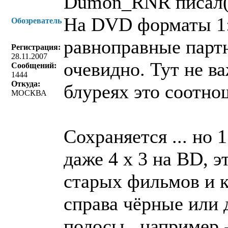
Dumon_RNR писал(
На DVD форматы 1:1
Обозреватель
равноправные парт
Регистрация:
28.11.2007
очевидно. Тут не в
Сообщений:
1444
Откуда:
блуреях это соотно
МОСКВА
Сохраняется ... но 
даже 4 х 3 на BD, э
старых фильмов и к
справа чёрные или 
полосы , например 